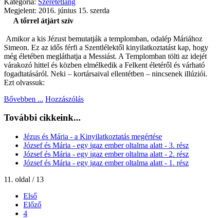
Kategória:
Szeretetláng
Megjelent: 2016. június 15. szerda
A tőrrel átjárt szív
Amikor a kis Jézust bemutatják a templomban, odalép Máriához
Simeon. Ez az idős férfi a Szentlélektől kinyilatkoztatást kap, hogy
még életében megláthatja a Messiást. A Templomban tölti az idejét
várakozó hittel és közben elmélkedik a Felkent életéről és várható
fogadtatásáról. Neki – kortársaival ellentétben – nincsenek illúziói.
Ezt olvassuk:
Bővebben ...
Hozzászólás
További cikkeink...
Jézus és Mária - a Kinyilatkoztatás megértése
József és Mária - egy igaz ember oltalma alatt - 3. rész
József és Mária - egy igaz ember oltalma alatt - 2. rész
József és Mária - egy igaz ember oltalma alatt - 1. rész
11. oldal / 13
Első
Előző
4