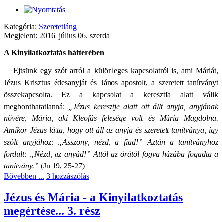
Kategória:
Szeretetláng
Megjelent: 2016. július 06. szerda
A Kinyilatkoztatás hátterében
Ejtsünk egy szót arról a különleges kapcsolatról is, ami Máriát,
Jézus Krisztus édesanyját és János apostolt, a szeretett tanítványt
összekapcsolta. Ez a kapcsolat a keresztfa alatt válik
megbonthatatlanná:
„Jézus keresztje alatt ott állt anyja, anyjának
nővére, Mária, aki Kleofás felesége volt és Mária Magdolna.
Amikor Jézus látta, hogy ott áll az anyja és szeretett tanítványa, így
szólt anyjához: „Asszony, nézd, a fiad!”
A
ztán a tanítványhoz
fordult: „Nézd, az anyád!” Attól az órától fogva házába fogadta a
tanítvány.”
(Jn 19, 25-27)
Bővebben ...
3 hozzászólás
Jézus és Mária - a Kinyilatkoztatás
megértése... 3. rész