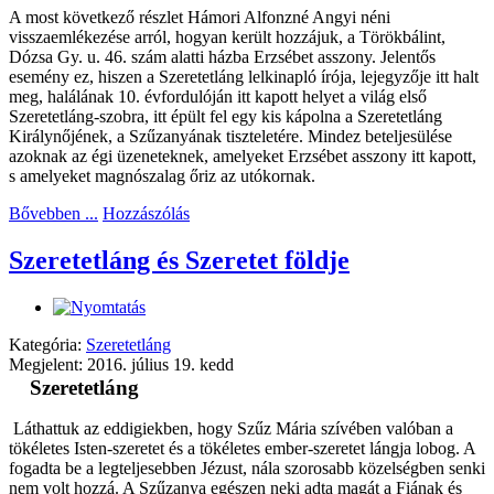
A most következő részlet Hámori Alfonzné Angyi néni
visszaemlékezése arról, hogyan került hozzájuk, a Törökbálint,
Dózsa Gy. u. 46. szám alatti házba Erzsébet asszony. Jelentős
esemény ez, hiszen a Szeretetláng lelkinapló írója, lejegyzője itt halt
meg, halálának 10. évfordulóján itt kapott helyet a világ első
Szeretetláng-szobra, itt épült fel egy kis kápolna a Szeretetláng
Királynőjének, a Szűzanyának tiszteletére. Mindez beteljesülése
azoknak az égi üzeneteknek, amelyeket Erzsébet asszony itt kapott,
s amelyeket magnószalag őriz az utókornak.
Bővebben ...
Hozzászólás
Szeretetláng és Szeretet földje
Kategória:
Szeretetláng
Megjelent: 2016. július 19. kedd
Szeretetláng
Láthattuk az eddigiekben, hogy Szűz Mária szívében valóban a
tökéletes Isten-szeretet és a tökéletes ember-szeretet lángja lobog. A
fogadta be a legteljesebben Jézust, nála szorosabb közelségben senki
nem volt hozzá. A Szűzanya egészen neki adta magát a Fiának és