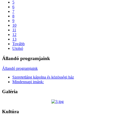
5
6
7
8
9
10
11
12
13
Tovább
Utolsó
Állandó programjaink
Állandó programjaink
Szeretetláng kápolna és közösségi ház
Mindennapi imánk:
Galéria
Kultúra