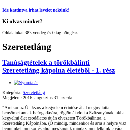
Ide kattintva írhat levelet nekünk!
Ki olvas minket?
Oldalainkat 383 vendég és 0 tag böngészi
Szeretetláng
Tanúságtételek a törökbálinti
Szeretetláng kápolna életéből - 1. rész
Kategória:
Szeretetláng
Megjelent: 2016. augusztus 31. szerda
“Amikor az Úr Jézus a kegyelem érintése által megnyitotta
bensőmet annak befogadására, rögtön átadott a Szűzanyának, aki a
kegyelmi élet csodálatos útján elvezetett Törökbálintra, a
Szeretetláng Kápolnába. (Ő mindig, mindenkor és arra a helyre visz
bennünket, amikor és ahol megkapjuk mindazt ami lelkünk javára