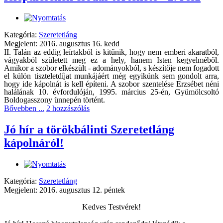
Kategória:
Szeretetláng
Megjelent: 2016. augusztus 16. kedd
II. Talán az eddig leírtakból is kitűnik, hogy nem emberi akaratból,
vágyakból született meg ez a hely, hanem Isten kegyelméből.
Amikor a szo­bor elkészült - adományokból, s készítője nem fogadott
el külön tiszteletdíjat munkájáért ­még egyikünk sem gondolt arra,
hogy ide kápolnát is kell építeni. A szobor szentelése Erzsébet néni
halálának 10. évfordulóján, 1995. március 25-én, Gyümölcsoltó
Boldogasszony ünnepén történt.
Bővebben ...
2 hozzászólás
Jó hír a törökbálinti Szeretetláng
kápolnáról!
Kategória:
Szeretetláng
Megjelent: 2016. augusztus 12. péntek
Kedves Testvérek!