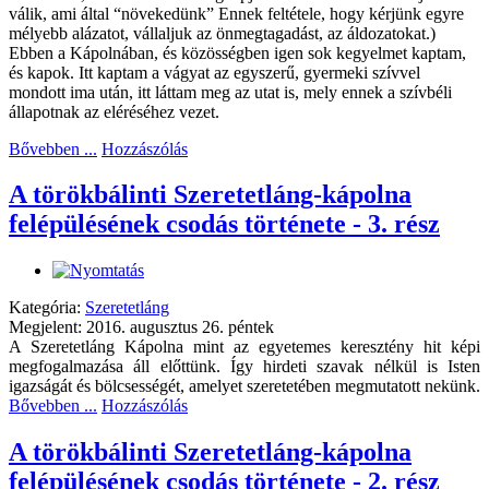
válik, ami által “növekedünk” Ennek feltétele, hogy kérjünk egyre
mélyebb alázatot, vállaljuk az önmegtagadást, az áldozatokat.)
Ebben a Kápolnában, és közösségben igen sok kegyelmet kaptam,
és kapok. Itt kaptam a vágyat az egyszerű, gyermeki szívvel
mondott ima után, itt láttam meg az utat is, mely ennek a szívbéli
állapotnak az eléréséhez vezet.
Bővebben ...
Hozzászólás
A törökbálinti Szeretetláng-kápolna
felépülésének csodás története - 3. rész
Kategória:
Szeretetláng
Megjelent: 2016. augusztus 26. péntek
A Szeretetláng Kápolna mint az egyetemes keresztény hit képi
megfogalmazása áll előttünk. Így hirdeti szavak nélkül is Isten
igazságát és bölcsességét, amelyet szeretetében megmutatott nekünk.
Bővebben ...
Hozzászólás
A törökbálinti Szeretetláng-kápolna
felépülésének csodás története - 2. rész