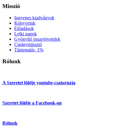
Misszió
Ingyenes kiadványok
Könyveink
Előadások
Lelki napok
Gyógyító összejövetelek
Cigánymisszió
Támogatás, 1%
Rólunk
A Szeretet földje youtube-csatornája
Szeretet földje a Facebook-on
Rólunk