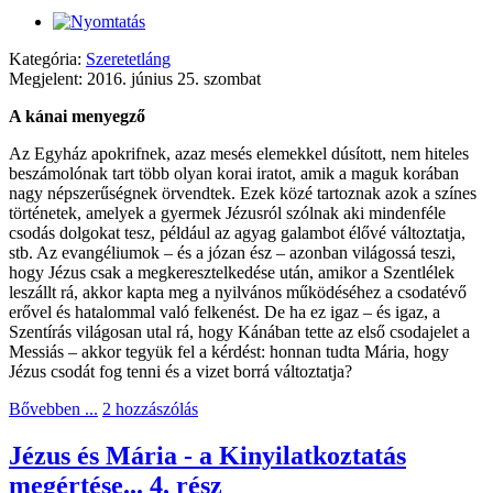
Kategória:
Szeretetláng
Megjelent: 2016. június 25. szombat
A kánai menyegző
Az Egyház apokrifnek, azaz mesés elemekkel dúsított, nem hiteles
beszámolónak tart több olyan korai iratot, amik a maguk korában
nagy népszerűségnek örvendtek. Ezek közé tartoznak azok a színes
történetek, amelyek a gyermek Jézusról szólnak aki mindenféle
csodás dolgokat tesz, például az agyag galambot élővé változtatja,
stb. Az evangéliumok – és a józan ész – azonban világossá teszi,
hogy Jézus csak a megkeresztelkedése után, amikor a Szentlélek
leszállt rá, akkor kapta meg a nyilvános működéséhez a csodatévő
erővel és hatalommal való felkenést. De ha ez igaz – és igaz, a
Szentírás világosan utal rá, hogy Kánában tette az első csodajelet a
Messiás – akkor tegyük fel a kérdést: honnan tudta Mária, hogy
Jézus csodát fog tenni és a vizet borrá változtatja?
Bővebben ...
2 hozzászólás
Jézus és Mária - a Kinyilatkoztatás
megértése... 4. rész