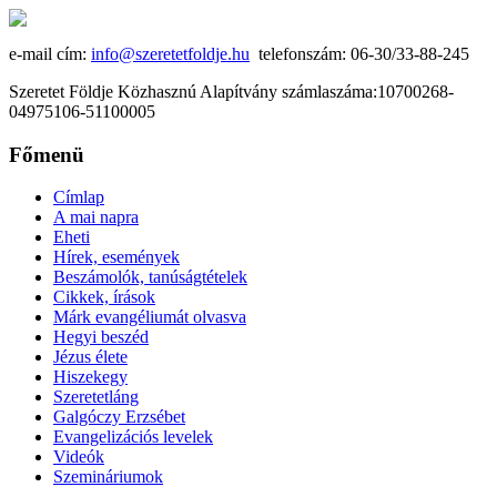
e-mail cím:
info@szeretetfoldje.hu
telefonszám: 06-30/33-88-245
Szeretet Földje Közhasznú Alapítvány számlaszáma:10700268-
04975106-51100005
Főmenü
Címlap
A mai napra
Eheti
Hírek, események
Beszámolók, tanúságtételek
Cikkek, írások
Márk evangéliumát olvasva
Hegyi beszéd
Jézus élete
Hiszekegy
Szeretetláng
Galgóczy Erzsébet
Evangelizációs levelek
Videók
Szemináriumok