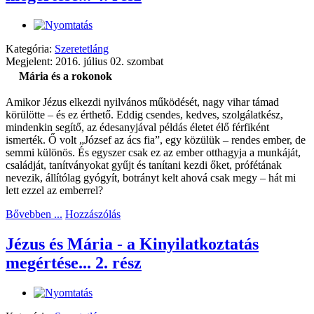
Kategória:
Szeretetláng
Megjelent: 2016. július 02. szombat
Mária és a rokonok
Amikor Jézus elkezdi nyilvános működését, nagy vihar támad
körülötte – és ez érthető. Eddig csendes, kedves, szolgálatkész,
mindenkin segítő, az édesanyjával példás életet élő férfiként
ismerték. Ő volt „József az ács fia”, egy közülük – rendes ember, de
semmi különös. És egyszer csak ez az ember otthagyja a munkáját,
családját, tanítványokat gyűjt és tanítani kezdi őket, prófétának
nevezik, állítólag gyógyít, botrányt kelt ahová csak megy – hát mi
lett ezzel az emberrel?
Bővebben ...
Hozzászólás
Jézus és Mária - a Kinyilatkoztatás
megértése... 2. rész