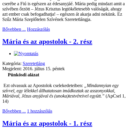
cserébe a Fiú is egészen az édesanyjáé. Mária pedig mindazt amit a
szívében őrzött – Jézus Krisztus legtökéletesebb valóságát, ahogy
azt ember csak befogadhatja! – egészen át akarja adni nekünk. Ez
Szűz Mária Szeplőtelen Szívének Szeretetlángja.
Bővebben ...
Hozzászólás
Mária és az apostolok - 2. rész
Kategória:
Szeretetláng
Megjelent: 2016. július 15. péntek
Pünkösdi alázat
Ezt olvassuk az Apostolok cselekedeteiben:
„
Mindannyian egy
szívvel, egy lélekkel állhatatosan imádkoztak az asszonyokkal,
Máriával, Jézus anyjával és (unoka)testvéreivel együtt
.”
(ApCsel 1,
14)
Bővebben ...
1 hozzászólás
Mária és az apostolok - 1. rész