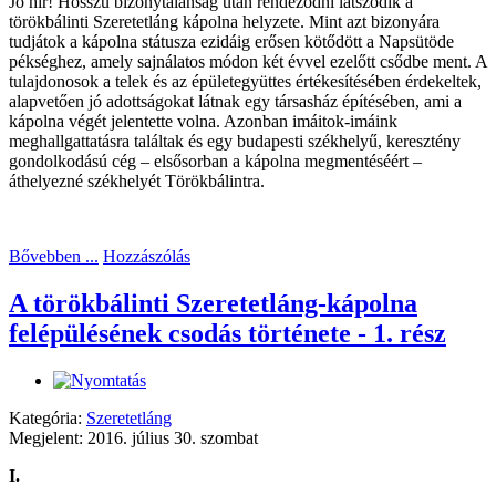
Jó hír! Hosszú bizonytalanság után rendeződni látszódik a
törökbálinti Szeretetláng kápolna helyzete. Mint azt bizonyára
tudjátok a kápolna státusza ezidáig erősen kötődött a Napsütöde
pékséghez, amely sajnálatos módon két évvel ezelőtt csődbe ment. A
tulajdonosok a telek és az épületegyüttes értékesítésében érdekeltek,
alapvetően jó adottságokat látnak egy társasház építésében, ami a
kápolna végét jelentette volna. Azonban imáitok-imáink
meghallgattatásra találtak és egy budapesti székhelyű, keresztény
gondolkodású cég – elsősorban a kápolna megmentéséért –
áthelyezné székhelyét Törökbálintra.
Bővebben ...
Hozzászólás
A törökbálinti Szeretetláng-kápolna
felépülésének csodás története - 1. rész
Kategória:
Szeretetláng
Megjelent: 2016. július 30. szombat
I.