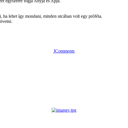
ét egyszerre fogja Anyja és Apja.
.
, ha lehet így mondani, minden utcában volt egy próféta.
övetni.
JComments