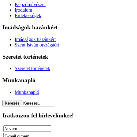
Képzőművészet
Irodalom
Érdekességek
Imádságok hazánkért
Imádságok hazánkért
Szent István országáért
Szeretet történetek
Szeretet történetek
Munkanapló
Munkanapló
Iratkozzon fel hírlevelünkre!