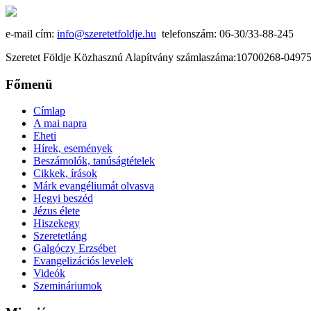
e-mail cím:
info@szeretetfoldje.hu
telefonszám: 06-30/33-88-245
Szeretet Földje Közhasznú Alapítvány számlaszáma:10700268-049
Főmenü
Címlap
A mai napra
Eheti
Hírek, események
Beszámolók, tanúságtételek
Cikkek, írások
Márk evangéliumát olvasva
Hegyi beszéd
Jézus élete
Hiszekegy
Szeretetláng
Galgóczy Erzsébet
Evangelizációs levelek
Videók
Szemináriumok