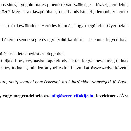
pos sincs, nyugalomra és pihenésre van szüksége – József, nem lehet,
 közé? Még ha a diaszpórába is, de a hamis istenek, démoni szellemek
tt – már készülődnek Heródes katonái, hogy megöljék a Gyermeket.
 békére, csendességre és egy szolíd karrierre… Istennek legyen hála,
lést és a letelepedést az idegenben.
ább tudják, hogy egymásba kapaszkodva, Isten kegyelmével meg tudnak
 így tudnánk, minden anyagi és lelki javunkat összeszedve követni
előre, amíg végül el nem érkezünk örök hazánkba, szépséged, jóságod,
n, vagy megrendelhető az
info@szeretetfoldje.hu
levélcímen. (Ára