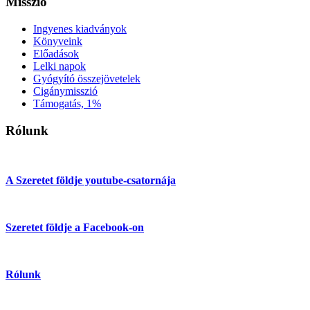
Misszió
Ingyenes kiadványok
Könyveink
Előadások
Lelki napok
Gyógyító összejövetelek
Cigánymisszió
Támogatás, 1%
Rólunk
A Szeretet földje youtube-csatornája
Szeretet földje a Facebook-on
Rólunk