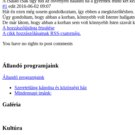
A család csak úgy tud az ösvényen haladni ha a gyermek mind két kez
#1
edit
2016-06-02 09:07
Hát én ezen még sosem gondolkoztam, így ebben a megközelítésben
Úgy gondoltam, hogy abban a korban, könnyebb volt Istenre hallgatni
De már látom, hogy abban a korban sem volt könnyebb Isten szavát k
A hozzászóláslista frissítése
A cikk hozzászólásainak RSS-csatornája.
You have no rights to post comments
Állandó programjaink
Állandó programjaink
Szeretetláng kápolna és közösségi ház
Mindennapi imánk:
Galéria
Kultúra