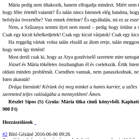
Mária pedig nem tiltakozik, hanem elfogadja mindezt. Miért nem t
hogy félre értettél valamit? És talán nincs Istennek elég hatalma, 
befolyási övezetébe? Van ennek értelme? És egyáltalán, mi ez az esz
Nem, a Szűzanya semmi ilyet nem mond – pedig hogy örülne a sá
Csak egy kicsit kételkedjetek! Csak egy kicsit várjatok! Csak egy kicsi
Ha reggelig vártak volna talán elszáll az álom ereje, talán megg
hogy nem így történt!
Most derül csak ki, hogy az Atya gondviselő szeretete mire tartogat
József és Mária tökéletes összhangban él és cselekszik. Értik Is
oldani minden problémát. Csendben vannak, nem panaszkodnak, nem 
Isten akaratát!
Drága Istenünk! Kérünk óvj meg minket a hamis karrier, a széles 
szereteted teljes valóságába a mennyekben! Ámen.
Részlet Sípos (S) Gyula: Mária titka című könyvből. Kapha
900 Ft)
Hozzászólások
#2
Bíró Gézáné
2016-06-06 09:26