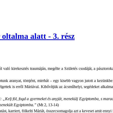
oltalma alatt - 3. rész
ból való kirekesztés traumáján, megélte a Születés csodáját, a pászt
unk aranyat, tömjént, mirrhát – egy kisebb vagyon jutott a kezünkb
szélgettek is erről Máriával. Kibővítjük az ácsműhelyt, segédeket alka
 „Kelj föl, fogd a gyermeket és anyját, menekülj Egyiptomba, s marad
elmenekült Egyiptomba.”
(Mt 2, 13-14)
st, karriert, fölkelti Máriát, összecsomagolja azt a keveset amit ennyi i