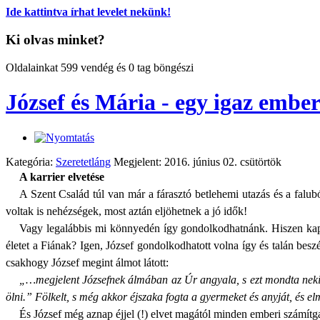
Ide kattintva írhat levelet nekünk!
Ki olvas minket?
Oldalainkat 599 vendég és 0 tag böngészi
József és Mária - egy igaz ember 
Kategória:
Szeretetláng
Megjelent: 2016. június 02. csütörtök
A karrier elvetése
A Szent Család túl van már a fárasztó betlehemi utazás és a falu
voltak is nehézségek, most aztán eljöhetnek a jó idők!
Vagy legalábbis mi könnyedén így gondolkodhatnánk. Hiszen kapt
életet a Fiának? Igen, József gondolkodhatott volna így és talán be
csakhogy József megint álmot látott:
„…megjelent Józsefnek álmában az Úr angyala, s ezt mondta neki:
ölni.” Fölkelt, s még akkor éjszaka fogta a gyermeket és anyját, és 
És József még aznap éjjel (!) elvet magától minden emberi számítgatá