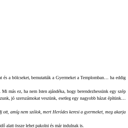
orokat és a bölcseket, bemutatták a Gyermeket a Templomban… ha eddig
e. Mi más ez, ha nem Isten ajándéka, hogy berendezhessünk egy szép
lmazunk, jó szerszámokat veszünk, esetleg egy nagyobb házat építünk…
j ott, amíg nem szólok, mert Heródes keresi a gyermeket, meg akarja
dő alatt össze lehet pakolni és már indulnak is.