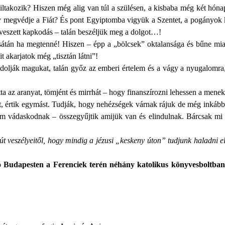
iltakozik? Hiszen még alig van túl a szülésen, a kisbaba még két hóna
hogy megvédje a Fiát? És pont Egyiptomba vigyük a Szentet, a pogányok
eveszett kapkodás – talán beszéljük meg a dolgot…!
tán ha megtenné! Hiszen – épp a „bölcsek” oktalansága és bűne mia
t akarjatok még „tisztán látni”!
ondolják magukat, talán győz az emberi értelem és a vágy a nyugalomra,
ta az aranyat, tömjént és mirrhát – hogy finanszírozni lehessen a menekü
tent, értik egymást. Tudják, hogy nehézségek várnak rájuk de még ink
vádaskodnak – összegyűjtik amijük van és elindulnak. Bárcsak mi is
út veszélyeitől, hogy mindig a jézusi „keskeny úton” tudjunk haladni 
tó Budapesten a Ferenciek terén néhány katolikus könyvesboltba