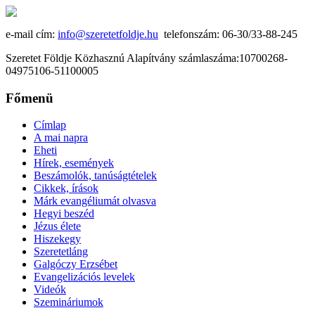
e-mail cím:
info@szeretetfoldje.hu
telefonszám: 06-30/33-88-245
Szeretet Földje Közhasznú Alapítvány számlaszáma:10700268-
04975106-51100005
Főmenü
Címlap
A mai napra
Eheti
Hírek, események
Beszámolók, tanúságtételek
Cikkek, írások
Márk evangéliumát olvasva
Hegyi beszéd
Jézus élete
Hiszekegy
Szeretetláng
Galgóczy Erzsébet
Evangelizációs levelek
Videók
Szemináriumok