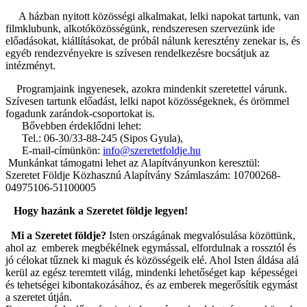
A házban nyitott közösségi alkalmakat, lelki napokat tartunk, van
filmklubunk, alkotóközösségünk, rendszeresen szervezünk ide
előadásokat, kiállításokat, de próbál nálunk keresztény zenekar is, és
egyéb rendezvényekre is szívesen rendelkezésre bocsátjuk az
intézményt.
Programjaink ingyenesek, azokra mindenkit szeretettel várunk.
Szívesen tartunk előadást, lelki napot közösségeknek, és örömmel
fogadunk zarándok-csoportokat is.
Bővebben érdeklődni lehet:
Tel.: 06-30/33-88-245 (Sipos Gyula),
E-mail-címünkön:
info@szeretetfoldje.hu
Munkánkat támogatni lehet az Alapítványunkon keresztül:
Szeretet Földje Közhasznú Alapítvány Számlaszám: 10700268-
04975106-51100005
Hogy hazánk a Szeretet földje legyen!
Mi a Szeretet földje?
Isten országának megvalósulása közöttünk,
ahol az emberek megbékélnek egymással, elfordulnak a rossztól és
jó célokat tűznek ki maguk és közösségeik elé. Ahol Isten áldása alá
kerül az egész teremtett világ, mindenki lehetőséget kap képességei
és tehetségei kibontakozásához, és az emberek megerősítik egymást
a szeretet útján.