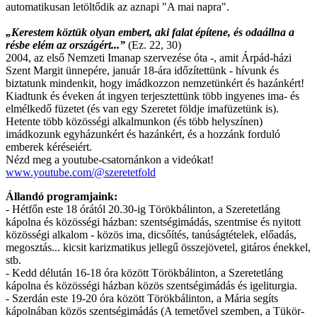
automatikusan letöltődik az aznapi "A mai napra".
„Kerestem köztük olyan embert, aki falat építene, és odaállna a
résbe elém az országért...”
(Ez. 22, 30)
2004, az első Nemzeti Imanap szervezése óta -, amit Árpád-házi
Szent Margit ünnepére, január 18-ára időzítettünk - hívunk és
biztatunk mindenkit, hogy imádkozzon nemzetünkért és hazánkért!
Kiadtunk és éveken át ingyen terjesztettünk több ingyenes ima- és
elmélkedő füzetet (és van egy Szeretet földje imafüzetünk is).
Hetente több közösségi alkalmunkon (és több helyszínen)
imádkozunk egyházunkért és hazánkért, és a hozzánk forduló
emberek kéréseiért.
Nézd meg a youtube-csatornánkon a videókat!
www.youtube.com/@szeretetfold
Állandó programjaink:
- Hétfőn este 18 órától 20.30-ig Törökbálinton, a Szeretetláng
kápolna és közösségi házban: szentségimádás, szentmise és nyitott
közösségi alkalom - közös ima, dicsőítés, tanúságtételek, előadás,
megosztás... kicsit karizmatikus jellegű összejövetel, gitáros énekkel,
stb.
- Kedd délután 16-18 óra között Törökbálinton, a Szeretetláng
kápolna és közösségi házban közös szentségimádás és igeliturgia.
- Szerdán este 19-20 óra között Törökbálinton, a Mária segíts
kápolnában közös szentségimádás (A temetővel szemben, a Tükör-