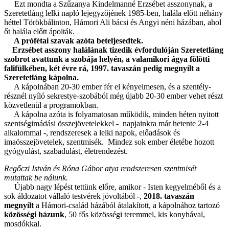
Ezt mondta a Szűzanya Kindelmanné Erzsébet asszonynak, a
Szeretetláng lelki napló lejegyzőjének 1985-ben, halála előtt néhány
héttel Törökbálinton, Hámori Ali bácsi és Angyi néni házában, ahol
őt halála előtt ápolták.
A prófétai szavak azóta beteljesedtek.
Erzsébet asszony halálának tizedik évfordulóján Szeretetláng
szobrot avattunk a szobája helyén, a valamikori ágya fölötti
falifülkében, két évre rá, 1997. tavaszán pedig megnyílt a
Szeretetláng kápolna.
A kápolnában 20-30 ember fér el kényelmesen, és a szentély-
résznél nyíló sekrestye-szobából még újabb 20-30 ember vehet részt
közvetlenül a programokban.
A kápolna azóta is folyamatosan működik, minden héten nyitott
szentségimádási összejövetelekkel - napjainkra már hetente 2-4
alkalommal -, rendszeresek a lelki napok, előadások és
imaösszejövetelek, szentmisék. Mindez sok ember életébe hozott
gyógyulást, szabadulást, életrendezést.
Regőczi István és Róna Gábor atya rendszeresen szentmisét
mutattak be nálunk.
Újabb nagy lépést tettünk előre, amikor - Isten kegyelméből és a
sok áldozatot vállaló testvérek jóvoltából -,
2018. tavaszán
megnyílt
a Hámori-család házából átalakított, a kápolnához tartozó
közösségi házunk
, 50 fős közösségi teremmel, kis konyhával,
mosdókkal.