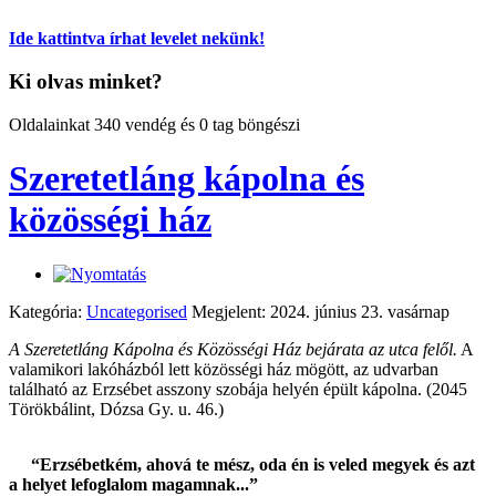
Ide kattintva írhat levelet nekünk!
Ki olvas minket?
Oldalainkat 340 vendég és 0 tag böngészi
Szeretetláng kápolna és
közösségi ház
Kategória:
Uncategorised
Megjelent: 2024. június 23. vasárnap
A Szeretetláng Kápolna és Közösségi Ház bejárata az utca felől.
A
valamikori lakóházból lett közösségi ház mögött, az udvarban
található az Erzsébet asszony szobája helyén épült kápolna. (2045
Törökbálint, Dózsa Gy. u. 46.)
“Erzsébetkém, ahová te mész, oda én is veled megyek és azt
a helyet lefoglalom magamnak...”