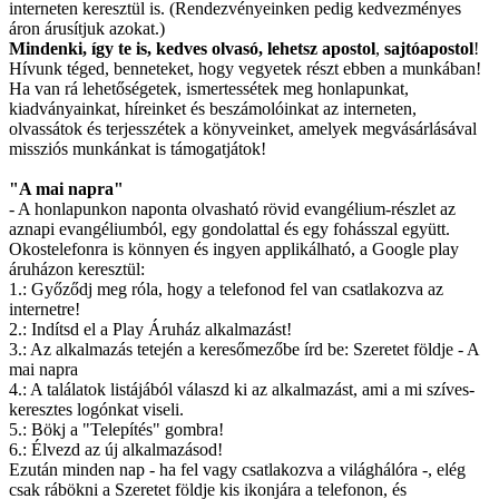
interneten keresztül is. (Rendezvényeinken pedig kedvezményes
áron árusítjuk azokat.)
Mindenki, így te is, kedves olvasó, lehetsz apostol
,
sajtóapostol
!
Hívunk téged, benneteket, hogy vegyetek részt ebben a munkában!
Ha van rá lehetőségetek, ismertessétek meg honlapunkat,
kiadványainkat, híreinket és beszámolóinkat az interneten,
olvassátok és terjesszétek a könyveinket, amelyek megvásárlásával
missziós munkánkat is támogatjátok!
"A mai napra"
- A honlapunkon naponta olvasható rövid evangélium-részlet az
aznapi evangéliumból, egy gondolattal és egy fohásszal együtt.
Okostelefonra is könnyen és ingyen applikálható, a Google play
áruházon keresztül:
1.: Győződj meg róla, hogy a telefonod fel van csatlakozva az
internetre!
2.: Indítsd el a Play Áruház alkalmazást!
3.: Az alkalmazás tetején a keresőmezőbe írd be: Szeretet földje - A
mai napra
4.: A találatok listájából válaszd ki az alkalmazást, ami a mi szíves-
keresztes logónkat viseli.
5.: Bökj a "Telepítés" gombra!
6.: Élvezd az új alkalmazásod!
Ezután minden nap - ha fel vagy csatlakozva a világhálóra -, elég
csak rábökni a Szeretet földje kis ikonjára a telefonon, és