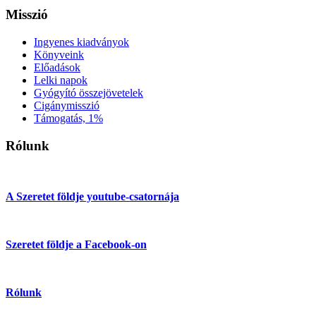
Misszió
Ingyenes kiadványok
Könyveink
Előadások
Lelki napok
Gyógyító összejövetelek
Cigánymisszió
Támogatás, 1%
Rólunk
A Szeretet földje youtube-csatornája
Szeretet földje a Facebook-on
Rólunk