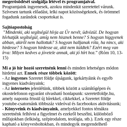
megerősödését szolgálja létével és programjaival.
Programjaink ingyenesek, azokra mindenkit szeretettel várunk.
Szívesen tartunk előadást, lelki napot közösségeknek, és örömmel
fogadunk zarándok csoportokat is.
Sajtóapostolság
"
Mindenki, aki segítségül hívja az Úr nevét, üdvözül. De hogyan
hívhatják segítségül, amíg nem hisznek benne? S hogyan higgyenek
abban, akiről nem hallottak? S hogyan halljanak róla, ha nincs, aki
hirdesse? S hogyan hirdesse az, akit nem küldtek? Ezért meg van
írva: Milyen kedves a jövetele annak, aki jó hírt hoz.
” (Róm 10, 13-
15)
Mi a jó hír hozói szeretnénk lenni
és minden lehetséges módon
hirdetni azt.
Ennek része többek között
:
- Az
ingyenes
Szeretet földje újságunk, igekártyáink és egyéb
ingyenes kiadványaink;
- Az
internetes
jelenlétünk, többek között a számítógépen és
okostelefonon egyaránt olvasható honlapunk: szeretetfoldje.hu,
amely naponta frissül új hírekkel, cikkekkel, a Szeretet földje
youtube-csatornánk többszáz videóval és facebookos aktivitásunk;
-
Könyveink és kiadványaink
, amelyekkel fontos témákra
szeretnénk felhívni a figyelmet és ezekről beszélni, különböző
műfajokban (lelkiség, szépirodalom, teológia, stb.). Ezek egy része
kapható a könyvesboltokban, és mindegyik megrendelhető