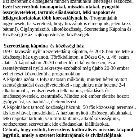
Ezt szeretnénk elősegíteni minden számunkra lehetséges eszközzel.
Ezért szervezünk imanapokat, missziós utakat, gyógyító
összejöveteleket, tartunk előadásokat, lelki napokat és
lelkigyakorlatokat több korosztálynak is.
(Programjaink
ingyenesek, ha szeretnéd, hogy hozzátok is elmenjünk, jelentkezz
bátran!). Cigánymisszió, alkotóközösség, Szeretetláng Kápolna és
Közösségi Ház, sajtóapostolság, közösségek…
Szeretetláng kápolna és közösségi ház
1997. tavaszán nyílt a Szeretetláng kápolna, és 2018-ban mellette a
közösségi ház ugyanott, Törökbálinton, a Dózsa Gy. u. 46. szám
alatt. A kápolnában 20-30 ember fér el kényelmesen, és a
szentélyrésznél nyíló sekrestye-szobából még újabb 20-30 ember
vehet részt közvetlenül a programokban.
A kápolna azóta is folyamatosan működik, minden héten nyitott
szentségimádási összejövetelekkel - napjainkra már hetente 2-4
alkalommal -, rendszeresek a lelki napok, előadások és
imaösszejövetelek, szentmisék. Mindez sok ember életébe hozott
gyógyulást, szabadulást, életrendezést.
A kápolnához tartozó közösségi házunk, 50 fős közösségi teremmel,
kis konyhával, mosdókkal. A házban nyitott közösségi alkalmakat,
lelki napokat tartunk, van film-klubunk, alkotóközösségünk,
rendszeresen szervezünk ide előadásokat, kiállításokat...
Célunk, hogy nyitott, keresztény kulturális és missziós központ
legyünk, amely a szeretet kultúrájának és civiizációjának