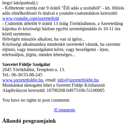
hegyi lakóparknál.)
- Kéthetente szerda este 9 órától "Élő adás a szobából" - kb. félórás
adás elmélkedéssel és imával a youtube-csatornánkon keresztül:
www.youtube.com/szeretetfold
- Csütörtök délelőtt 9 órától 13 óráig Törökbálinton, a Szeretetláng
kápolna és közösségi házban egyéni szentségimádás és 10-11 óra
körül szentmise.
Hétvégén missziós alkalom, ha van rá igény...
Közösségi alkalmainkra mindenkit szeretettel várunk, ha szeretne
eljönni, vagy imaszolgálatot kérni, vagy beszélgetni - írjon,
telefonáljon, jöjjön, minden lehetséges...
Szeretet Földje Szolgálat
2045 Törökbálint, Templom u. 13.
Tel.: 06-30/33-88-245
www.szeretetfoldje.hu
, email:
info@szeretetfoldje.hu
Munkánkat támogatni lehet a Szeretet Földje Közhasznú
Alapítványon keresztül: 10700268-04975106-51100005
You have no rights to post comments
JComments
Állandó programjaink