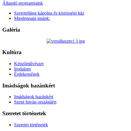
Állandó programjaink
Szeretetláng kápolna és közösségi ház
Mindennapi imánk:
Galéria
Kultúra
Képzőművészet
Irodalom
Érdekességek
Imádságok hazánkért
Imádságok hazánkért
Szent István országáért
Szeretet történetek
Szeretet történetek