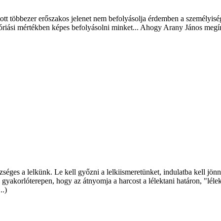
tott többezer erőszakos jelenet nem befolyásolja érdemben a személyis
riási mértékben képes befolyásolni minket... Ahogy Arany János megírt
es a lelkünk. Le kell győzni a lelkiismeretünket, indulatba kell jönnü
a gyakorlóterepen, hogy az átnyomja a harcost a lélektani határon, "léle
..)