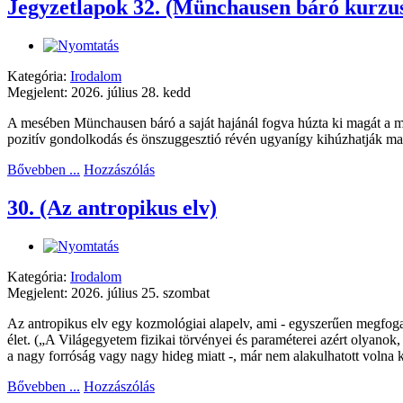
Jegyzetlapok 32. (Münchausen báró kurzu
Kategória:
Irodalom
Megjelent: 2026. július 28. kedd
A mesében Münchausen báró a saját hajánál fogva húzta ki magát a mo
pozitív gondolkodás és önszuggesztió révén ugyanígy kihúzhatják m
Bővebben ...
Hozzászólás
30. (Az antropikus elv)
Kategória:
Irodalom
Megjelent: 2026. július 25. szombat
Az antropikus elv egy kozmológiai alapelv, ami - egyszerűen megfoga
élet. („A Világegyetem fizikai törvényei és paraméterei azért olyanok,
a nagy forróság vagy nagy hideg miatt -, már nem alakulhatott volna ki
Bővebben ...
Hozzászólás