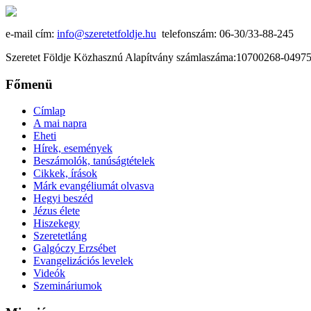
e-mail cím:
info@szeretetfoldje.hu
telefonszám: 06-30/33-88-245
Szeretet Földje Közhasznú Alapítvány számlaszáma:10700268-049
Főmenü
Címlap
A mai napra
Eheti
Hírek, események
Beszámolók, tanúságtételek
Cikkek, írások
Márk evangéliumát olvasva
Hegyi beszéd
Jézus élete
Hiszekegy
Szeretetláng
Galgóczy Erzsébet
Evangelizációs levelek
Videók
Szemináriumok