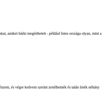
at, amiket bárki megérthetett - például Isten országa olyan, mint a
énzem, és végre kedvem szerint zenélhetnék és talán írnék néhány