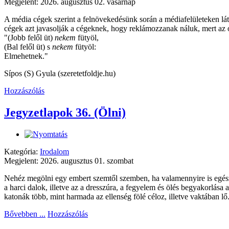
Megjelent: 2026. augusztus 02. vasárnap
A média cégek szerint a felnövekedésünk során a médiafelületeken lá
cégek azt javasolják a cégeknek, hogy reklámozzanak náluk, mert az ó
"(Jobb felől üt)
nekem
fütyöl,
(Bal felől üt) s
nekem
fütyöl:
Elmehetnek."
Sípos (S) Gyula (szeretetfoldje.hu)
Hozzászólás
Jegyzetlapok 36. (Ölni)
Kategória:
Irodalom
Megjelent: 2026. augusztus 01. szombat
Nehéz megölni egy embert szemtől szemben, ha valamennyire is egészség
a harci dalok, illetve az a dresszúra, a fegyelem és ölés begyakorlása 
katonák több, mint harmada az ellenség fölé céloz, illetve vaktában lő.
Bővebben ...
Hozzászólás