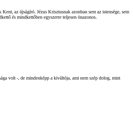
 Kent, az újságíró. Jézus Krisztusnak azonban sem az istensége, sem
ndkettő és mindkettőben egyszerre teljesen önazonos.
zsága volt -, de mindenképp a kiváltója, ami nem szép dolog, mint