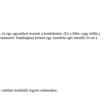
és egy ugyanilyet tesznek a homlokukra. (Ez a tfilin, vagy tefilin.)
artanom? Imádságban kértem egy szentírási igét Istentől, és ezt a
z valóban tisztítótűz legyen számunkra: