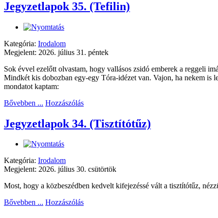
Jegyzetlapok 35. (Tefilin)
Kategória:
Irodalom
Megjelent: 2026. július 31. péntek
Sok évvel ezelőtt olvastam, hogy vallásos zsidó emberek a reggeli imán
Mindkét kis dobozban egy-egy Tóra-idézet van. Vajon, ha nekem is len
mondatot kaptam:
Bővebben ...
Hozzászólás
Jegyzetlapok 34. (Tisztítótűz)
Kategória:
Irodalom
Megjelent: 2026. július 30. csütörtök
Most, hogy a közbeszédben kedvelt kifejezéssé vált a tisztítótűz, néz
Bővebben ...
Hozzászólás