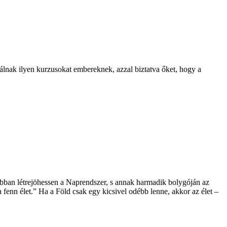
álnak ilyen kurzusokat embereknek, azzal biztatva őket, hogy a
abban létrejöhessen a Naprendszer, s annak harmadik bolygóján az
a fenn élet.” Ha a Föld csak egy kicsivel odébb lenne, akkor az élet –