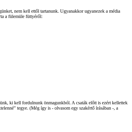
égünket, nem kell ettől tartanunk. Ugyanakkor ugyanezek a média
a a fülemüle füttyéről:
nk, ki kell fordulnunk önmagunkból. A csaták előtt is ezért kellettek
ktelenné" tegye. (Még így is - olvasom egy szakértő írásában -, a