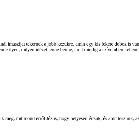
ál imaszíjat tekernek a jobb kezükre, amin egy kis fekete doboz is van, 
ne ilyen, milyen idézet lenne benne, amit mindig a szívemben kellene t
zük meg, mit mond erről Jézus, hogy helyesen értsük, és amit teszünk, a