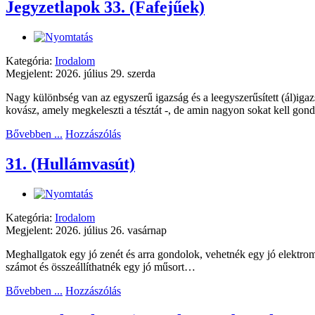
Jegyzetlapok 33. (Fafejűek)
Kategória:
Irodalom
Megjelent: 2026. július 29. szerda
Nagy különbség van az egyszerű igazság és a leegyszerűsített (ál)igaz
kovász, amely megkeleszti a tésztát -, de amin nagyon sokat kell gon
Bővebben ...
Hozzászólás
31. (Hullámvasút)
Kategória:
Irodalom
Megjelent: 2026. július 26. vasárnap
Meghallgatok egy jó zenét és arra gondolok, vehetnék egy jó elektro
számot és összeállíthatnék egy jó műsort…
Bővebben ...
Hozzászólás