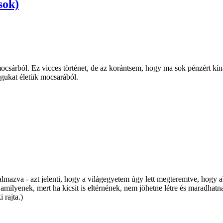
sok)
csárból. Ez vicces történet, de az korántsem, hogy ma sok pénzért kín
agukat életük mocsarából.
lmazva - azt jelenti, hogy a világegyetem úgy lett megteremtve, hogy 
 amilyenek, mert ha kicsit is eltérnének, nem jöhetne létre és maradhatn
 rajta.)