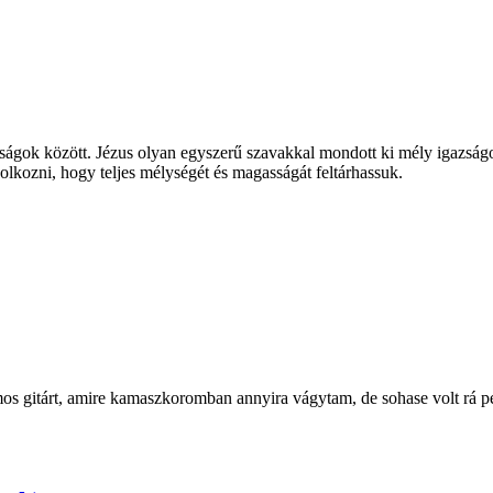
ságok között. Jézus olyan egyszerű szavakkal mondott ki mély igazságok
dolkozni, hogy teljes mélységét és magasságát feltárhassuk.
mos gitárt, amire kamaszkoromban annyira vágytam, de sohase volt rá p