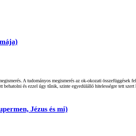
rmája)
gismerés. A tudományos megismerés az ok-okozati összefüggések feltárá
t behatolni és ezzel úgy tűnik, szinte egyedülálló hitelességre tett szert
upermen, Jézus és mi)