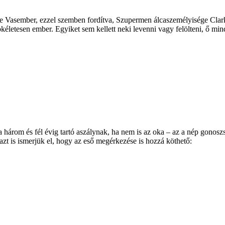
e Vasember, ezzel szemben fordítva, Szupermen álcaszemélyisége Clark
ökéletesen ember. Egyiket sem kellett neki levenni vagy felölteni, ő mi
 a három és fél évig tartó aszálynak, ha nem is az oka – az a nép gonos
t is ismerjük el, hogy az eső megérkezése is hozzá köthető: