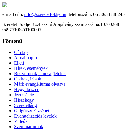
e-mail cím:
info@szeretetfoldje.hu
telefonszám: 06-30/33-88-245
Szeretet Földje Közhasznú Alapítvány számlaszáma:10700268-
04975106-51100005
Főmenü
Címlap
A mai napra
Eheti
Hírek, események
Beszámolók, tanúságtételek
Cikkek, írások
Márk evangéliumát olvasva
Hegyi beszéd
Jézus élete
Hiszekegy
Szeretetláng
Galgóczy Erzsébet
Evangelizációs levelek
Videók
Szemináriumok