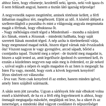
ahhoz Isten, hogy elismerje, kezdettől neki, igenis, neki volt igaza és
ő nem fellázadt angyal, hanem a tisztán látó igazság teljessége!
A negyvenedik napon megtörtént, aminek történnie kellett, a férfi
láthatóan magához tért, megéhezett. Eljött az idő. A kísértő átlépett a
szellemvilágból a pusztába és mint a világosság angyala megmutatta
magát a férfinak, hogy elbuktassa őt.
- Nagy méltóságra emelt téged a Mindenható – mondta a názáreti
ács fiának, ennek a Jézusnak – mindenki hallhatta, hogy saját
szeretett fiának mondott téged. A nép azóta is türelmetlenül várja,
hogy megmutasd magad nekik, hiszen téged várnak már évszázadok
óta! Viszont nagyon le vagy gyengülve, arcod sápadt, bőröd a
csontjaidra tapad. Tiszteld meg a népet - de tiszteld meg magadat is,
hiszen a saját tested az, amit legelőször ápolnod és szeretned kell, és
ezután a küzdelmes negyven nap után meg is érdemled, ez jár neked
-, szóval segíts a népen és segíts magadon és az Isten is megsegít: ha
Isten Fia vagy, mondd, hogy ezek a kövek legyenek kenyérré!
Jézus ránézett ezt válaszolta:
- Írva van: Nem csak kenyérrel él az ember, hanem minden igével,
amely Isten szájából származik.
A sátán nem jött zavarba. Ugyan a sárlények fele már elbukott volna
ennél a kísértésnél, de ha ez a férfi elég fegyelmezett is ahhoz, hogy
önmagát megtagadja másokért, meglátjuk mi lesz, ha a sikert és az
ismertséget, a mindenki által vágyott csodálatot és népszerűséget