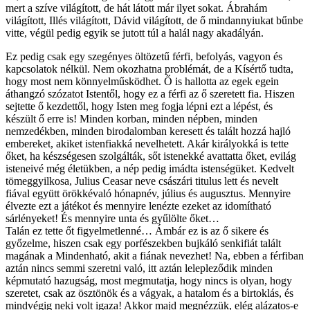
mert a szíve világított, de hát látott már ilyet sokat. Ábrahám
világított, Illés világított, Dávid világított, de ő mindannyiukat bűnbe
vitte, végül pedig egyik se jutott túl a halál nagy akadályán.
Ez pedig csak egy szegényes öltözetű férfi, befolyás, vagyon és
kapcsolatok nélkül. Nem okozhatna problémát, de a Kísértő tudta,
hogy most nem könnyelműsködhet. Ő is hallotta az egek egein
áthangzó szózatot Istentől, hogy ez a férfi az ő szeretett fia. Hiszen
sejtette ő kezdettől, hogy Isten meg fogja lépni ezt a lépést, és
készült ő erre is! Minden korban, minden népben, minden
nemzedékben, minden birodalomban keresett és talált hozzá hajló
embereket, akiket istenfiakká nevelhetett. Akár királyokká is tette
őket, ha készségesen szolgálták, sőt istenekké avattatta őket, evilág
isteneivé még életükben, a nép pedig imádta istenségüket. Kedvelt
tömeggyilkosa, Julius Ceasar neve császári titulus lett és nevelt
fiával együtt örökkévaló hónapnév, július és augusztus. Mennyire
élvezte ezt a játékot és mennyire lenézte ezeket az idomítható
sárlényeket! És mennyire unta és gyűlölte őket…
Talán ez tette őt figyelmetlenné… Ámbár ez is az ő sikere és
győzelme, hiszen csak egy porfészekben bujkáló senkifiát talált
magának a Mindenható, akit a fiának nevezhet! Na, ebben a férfiban
aztán nincs semmi szeretni való, itt aztán lelepleződik minden
képmutató hazugság, most megmutatja, hogy nincs is olyan, hogy
szeretet, csak az ösztönök és a vágyak, a hatalom és a birtoklás, és
mindvégig neki volt igaza! Akkor majd megnézzük, elég alázatos-e