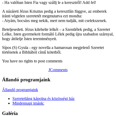
- Ha valóban Isten Fia vagy szállj le a keresztről! Add fel!
A názáreti Jézus Krisztus pedig a keresztfán függve, az emberek
iránti végtelen szeretetét megmutatva ezt mondta:
- Atyám, bocsáss meg nekik, mert nem tudják, mit cselekszenek.
Beteljesedett. Jézus kilehelte lelkét – a Szentlélek pedig, a Szeretet
Lelke, Isten gyermekeit formáló Lélek pedig újra szabadon szárnyal,
hogy átölelje Isten teremtményeit.
Sípos (S) Gyula - egy novella a hamarosan megjelenő Szeretet
történetek a Bibliából című kötetből.
You have no rights to post comments
JComments
Állandó programjaink
Állandó programjaink
Szeretetláng kápolna és közösségi ház
Mindennapi imánk:
Galéria