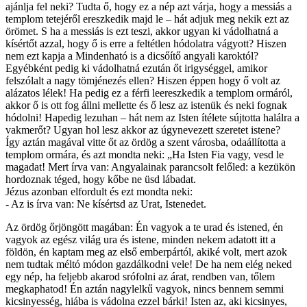
ajánlja fel neki? Tudta ő, hogy ez a nép azt várja, hogy a messiás a
templom tetejéről ereszkedik majd le – hát adjuk meg nekik ezt az
örömet. S ha a messiás is ezt teszi, akkor ugyan ki vádolhatná a
kísértőt azzal, hogy ő is erre a feltétlen hódolatra vágyott? Hiszen
nem ezt kapja a Mindenható is a dicsőítő angyali karoktól?
Egyébként pedig ki vádolhatná ezután őt irigységgel, amikor
felszólalt a nagy tömjénezés ellen? Hiszen éppen hogy ő volt az
alázatos lélek! Ha pedig ez a férfi leereszkedik a templom ormáról,
akkor ő is ott fog állni mellette és ő lesz az istenük és neki fognak
hódolni! Hapedig lezuhan – hát nem az Isten ítélete sújtotta halálra a
vakmerőt? Ugyan hol lesz akkor az úgynevezett szeretet istene?
Így aztán magával vitte őt az ördög a szent városba, odaállította a
templom ormára, és azt mondta neki: „Ha Isten Fia vagy, vesd le
magadat! Mert írva van: Angyalainak parancsolt felőled: a kezükön
hordoznak téged, hogy kőbe ne üsd lábadat.
Jézus azonban elfordult és ezt mondta neki:
- Az is írva van: Ne kísértsd az Urat, Istenedet.
Az ördög őrjöngött magában: Én vagyok a te urad és istened, én
vagyok az egész világ ura és istene, minden nekem adatott itt a
földön, én kaptam meg az első emberpártól, akiké volt, mert azok
nem tudtak méltó módon gazdálkodni vele! De ha nem elég neked
egy nép, ha feljebb akarod srófolni az árat, rendben van, tőlem
megkaphatod! Én aztán nagylelkű vagyok, nincs bennem semmi
kicsinyesség, hiába is vádolna ezzel bárki! Isten az, aki kicsinyes,