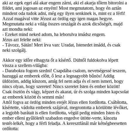
aki az egek egei alá akar engem zárni, aki el akarja tőlem bitorolni a
földet, ami jogosan az enyém! Most megmutatom, hogy én aztán
mindent oda tudok adni, még egy ilyen senkinek is, mint ez a férfi!
Azzal magával vitte Jézust az ördög egy igen magas hegyre.
Megmutatta neki a világ összes országát és azok dicsőségét, majd
azt mondta neki:
- Ezeket mind neked adom, ha leborulva imádsz engem.
Jézus azt felelte neki:
- Távozz, Sátán! Mert írva van: Uradat, Istenedet imádd, és csak
neki szolgálj.
Akkor egy időre elhagyta őt a kísértő. Dühtől fuldokolva lépett
vissza a szellem-világba:
- Darabokra fogom szedni! Csapdába csalom, nevetségessé teszem,
hazuggá az emberek előtt, ő lesz a legnagyobb bűnös! Addig
üldözöm, addig kínzom, amíg fel nem adja és el nem ismeri, hogy
nincs olyan, hogy szeretet! Nincs szeretet Isten és ember között!
Csak ösztön és vágy, képzet és akarat, úr és szolga minden kapcsolat
az emberek között és semmi más!
Attól fogva az ördög minden erejét Jézus ellen fordította. Csábította,
kísértette, vádolta emberek szájával, megrontotta a körülötte lévőket,
a legjobb barátait is ellen fordította, végül pedig minden Isten és
ember elleni gyűlöletét szabadon engedve ütötte-verte, kínozta
testét-lelkét, hogy a férfi feladja. A keresztfánál már kétségbeesetten
ordította: