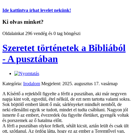
Ide kattintva írhat levelet nekünk!
Ki olvas minket?
Oldalainkat 296 vendég és 0 tag böngészi
Szeretet történetek a Bibliából
- A pusztában
Kategória:
Irodalom
Megjelent: 2025. augusztus 17. vasárnap
A Kísértő a rejtekből figyelte a férfit a pusztában, aki már negyven
napja kint volt, egyedül, étel nélkül, de ezt nem tartotta valami sokra.
Sok böjtölő embert látott ő már, sárlényeket mindkét nemből, de
neki ellenállni egyik se tudott, mindet el tudta csábítani. Nagyon jól
ismerte ő az embert, évezredek óta figyelte életüket, gyengék voltak
és porszemek az ő hatalma előtt.
A férfi a pusztában olykor felkelt, sétált kicsit, aztán leült és csak ült
ott, szótlanul. Az ördög látta, hogy ez az ember a Teremtővel van,