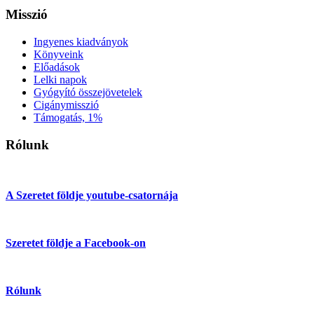
Misszió
Ingyenes kiadványok
Könyveink
Előadások
Lelki napok
Gyógyító összejövetelek
Cigánymisszió
Támogatás, 1%
Rólunk
A Szeretet földje youtube-csatornája
Szeretet földje a Facebook-on
Rólunk