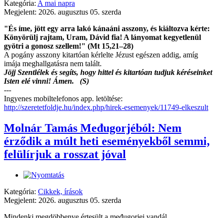
Kategória:
A mai napra
Megjelent: 2026. augusztus 05. szerda
"És íme, jött egy arra lakó kánaáni asszony, és kiáltozva kérte:
Könyörülj rajtam, Uram, Dávid fia! A lányomat kegyetlenül
gyötri a gonosz szellem!" (Mt 15,21–28)
A pogány asszony kitartóan kérlelte Jézust egészen addig, amíg
imája meghallgatásra nem talált.
Jöjj Szentlélek és segíts, hogy hittel és kitartóan tudjuk kéréseinket
Isten elé vinni! Ámen. (S)
---
Ingyenes mobiltelefonos app. letöltése:
http://szeretetfoldje.hu/index.php/hirek-esemenyek/11749-elkeszult
Molnár Tamás Međugorjéból: Nem
érződik a múlt heti eseményekből semmi,
felülírjuk a rosszat jóval
Kategória:
Cikkek, írások
Megjelent: 2026. augusztus 05. szerda
Mindenki megdöbbenve értesült a međugorjei vandál