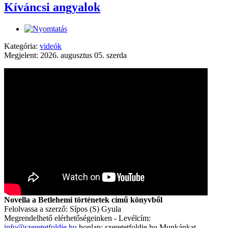
Kíváncsi angyalok
Kategória:
videók
Megjelent: 2026. augusztus 05. szerda
Novella a Betlehemi történetek című könyvből
Felolvassa a szerző: Sípos (S) Gyula
Megrendelhető elérhetőségeinken - Levélcím:
info@szeretetfoldje.hu
honlap: szeretetfoldje.hu Munkánkat