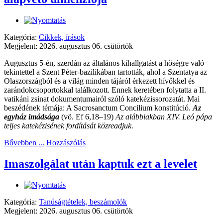
Kategória:
Cikkek, írások
Megjelent: 2026. augusztus 06. csütörtök
Augusztus 5-én, szerdán az általános kihallgatást a hőségre való
tekintettel a Szent Péter-bazilikában tartották, ahol a Szentatya az
Olaszországból és a világ minden tájáról érkezett hívőkkel és
zarándokcsoportokkal találkozott. Ennek keretében folytatta a II.
vatikáni zsinat dokumentumairól szóló katekézissorozatát. Mai
beszédének témája: A Sacrosanctum Concilium konstitúció.
Az
egyház imádsága
(vö. Ef 6,18–19)
Az alábbiakban XIV. Leó pápa
teljes katekézisének fordítását közreadjuk.
Bővebben ...
Hozzászólás
Imaszolgálat után kaptuk ezt a levelet
Kategória:
Tanúságtételek, beszámolók
Megjelent: 2026. augusztus 06. csütörtök