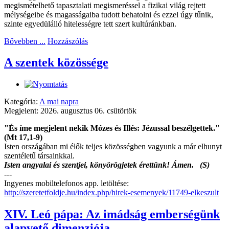
megismételhető tapasztalati megismeréssel a fizikai világ rejtett
mélységeibe és magasságaiba tudott behatolni és ezzel úgy tűnik,
szinte egyedülálló hitelességre tett szert kultúránkban.
Bővebben ...
Hozzászólás
A szentek közössége
Kategória:
A mai napra
Megjelent: 2026. augusztus 06. csütörtök
"És íme megjelent nekik Mózes és Illés: Jézussal beszélgettek."
(Mt 17,1-9)
Isten országában mi élők teljes közösségben vagyunk a már elhunyt
szentéletű társainkkal.
Isten angyalai és szentjei, könyörögjetek érettünk! Ámen. (S)
---
Ingyenes mobiltelefonos app. letöltése:
http://szeretetfoldje.hu/index.php/hirek-esemenyek/11749-elkeszult
XIV. Leó pápa: Az imádság emberségünk
alapvető dimenziója