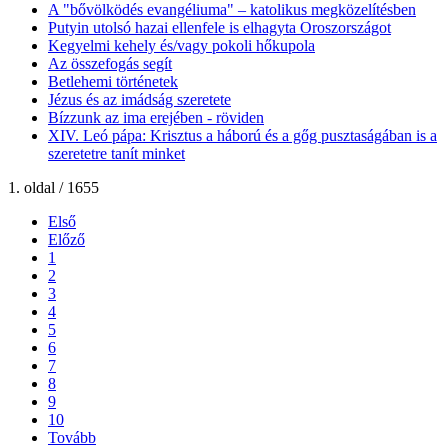
A "bővölködés evangéliuma" – katolikus megközelítésben
Putyin utolsó hazai ellenfele is elhagyta Oroszországot
Kegyelmi kehely és/vagy pokoli hőkupola
Az összefogás segít
Betlehemi történetek
Jézus és az imádság szeretete
Bízzunk az ima erejében - röviden
XIV. Leó pápa: Krisztus a háború és a gőg pusztaságában is a
szeretetre tanít minket
1. oldal / 1655
Első
Előző
1
2
3
4
5
6
7
8
9
10
Tovább