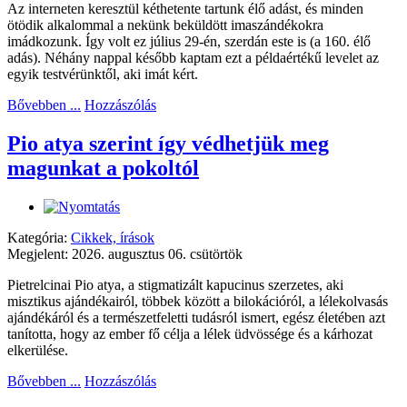
Az interneten keresztül kéthetente tartunk élő adást, és minden
ötödik alkalommal a nekünk beküldött imaszándékokra
imádkozunk. Így volt ez július 29-én, szerdán este is (a 160. élő
adás). Néhány nappal később kaptam ezt a példaértékű levelet az
egyik testvérünktől, aki imát kért.
Bővebben ...
Hozzászólás
Pio atya szerint így védhetjük meg
magunkat a pokoltól
Kategória:
Cikkek, írások
Megjelent: 2026. augusztus 06. csütörtök
Pietrelcinai Pio atya, a stigmatizált kapucinus szerzetes, aki
misztikus ajándékairól, többek között a bilokációról, a lélekolvasás
ajándékáról és a természetfeletti tudásról ismert, egész életében azt
tanította, hogy az ember fő célja a lélek üdvössége és a kárhozat
elkerülése.
Bővebben ...
Hozzászólás