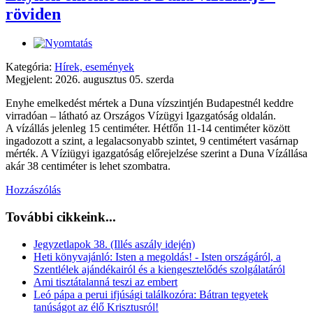
röviden
Kategória:
Hírek, események
Megjelent: 2026. augusztus 05. szerda
Enyhe emelkedést mértek a Duna vízszintjén Budapestnél keddre
virradóan – látható az Országos Vízügyi Igazgatóság oldalán.
A vízállás jelenleg 15 centiméter. Hétfőn 11-14 centiméter között
ingadozott a szint, a legalacsonyabb szintet, 9 centimétert vasárnap
mérték. A Víziügyi igazgatóság előrejelzése szerint a Duna Vízállása
akár 38 centiméter is lehet szombatra.
Hozzászólás
További cikkeink...
Jegyzetlapok 38. (Illés aszály idején)
Heti könyvajánló: Isten a megoldás! - Isten országáról, a
Szentlélek ajándékairól és a kiengesztelődés szolgálatáról
Ami tisztátalanná teszi az embert
Leó pápa a perui ifjúsági találkozóra: Bátran tegyetek
tanúságot az élő Krisztusról!