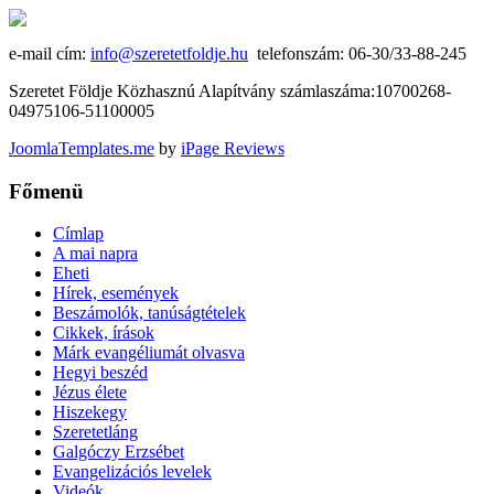
e-mail cím:
info@szeretetfoldje.hu
telefonszám: 06-30/33-88-245
Szeretet Földje Közhasznú Alapítvány számlaszáma:10700268-
04975106-51100005
JoomlaTemplates.me
by
iPage Reviews
Főmenü
Címlap
A mai napra
Eheti
Hírek, események
Beszámolók, tanúságtételek
Cikkek, írások
Márk evangéliumát olvasva
Hegyi beszéd
Jézus élete
Hiszekegy
Szeretetláng
Galgóczy Erzsébet
Evangelizációs levelek
Videók