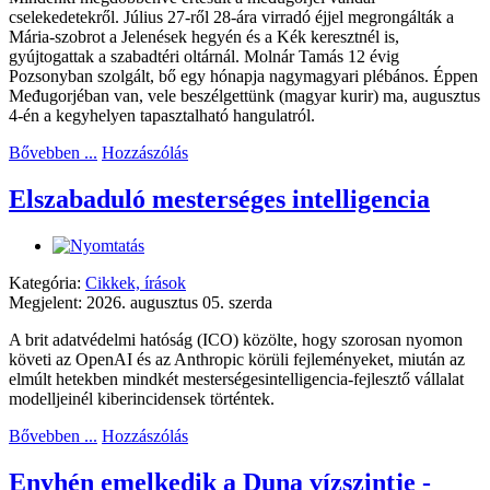
cselekedetekről. Július 27-ről 28-ára virradó éjjel megrongálták a
Mária-szobrot a Jelenések hegyén és a Kék keresztnél is,
gyújtogattak a szabadtéri oltárnál. Molnár Tamás 12 évig
Pozsonyban szolgált, bő egy hónapja nagymagyari plébános. Éppen
Međugorjéban van, vele beszélgettünk (magyar kurir) ma, augusztus
4-én a kegyhelyen tapasztalható hangulatról.
Bővebben ...
Hozzászólás
Elszabaduló mesterséges intelligencia
Kategória:
Cikkek, írások
Megjelent: 2026. augusztus 05. szerda
A brit adatvédelmi hatóság (ICO) közölte, hogy szorosan nyomon
követi az OpenAI és az Anthropic körüli fejleményeket, miután az
elmúlt hetekben mindkét mesterségesintelligencia-fejlesztő vállalat
modelljeinél kiberincidensek történtek.
Bővebben ...
Hozzászólás
Enyhén emelkedik a Duna vízszintje -