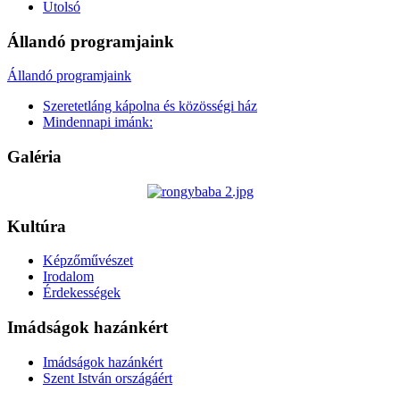
Utolsó
Állandó programjaink
Állandó programjaink
Szeretetláng kápolna és közösségi ház
Mindennapi imánk:
Galéria
Kultúra
Képzőművészet
Irodalom
Érdekességek
Imádságok hazánkért
Imádságok hazánkért
Szent István országáért