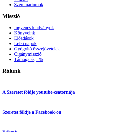
Szemináriumok
Misszió
Ingyenes kiadványok
Könyveink
Előadások
Lelki napok
Gyógyító összejövetelek
Cigánymisszió
Támogatás, 1%
Rólunk
A Szeretet földje youtube-csatornája
Szeretet földje a Facebook-on