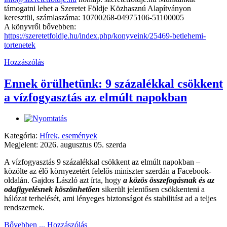
támogatni lehet a Szeretet Földje Közhasznú Alapítványon
keresztül, számlaszáma: 10700268-04975106-51100005
A könyvről bővebben:
https://szeretetfoldje.hu/index.php/konyveink/25469-betlehemi-
tortenetek
Hozzászólás
Ennek örülhetünk: 9 százalékkal csökkent
a vízfogyasztás az elmúlt napokban
Kategória:
Hírek, események
Megjelent: 2026. augusztus 05. szerda
A vízfogyasztás 9 százalékkal csökkent az elmúlt napokban –
közölte az élő környezetért felelős miniszter szerdán a Facebook-
oldalán. Gajdos László azt írta, hogy
a közös összefogásnak és az
odafigyelésnek köszönhetően
sikerült jelentősen csökkenteni a
hálózat terhelését, ami lényeges biztonságot és stabilitást ad a teljes
rendszernek.
Bővebben ...
Hozzászólás