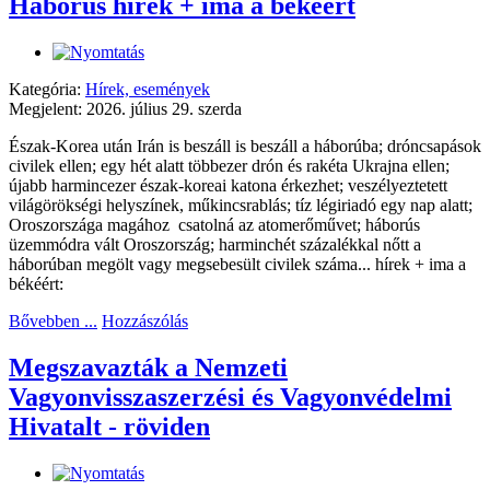
Háborús hírek + ima a békéért
Kategória:
Hírek, események
Megjelent: 2026. július 29. szerda
Észak-Korea után Irán is beszáll is beszáll a háborúba; dróncsapások
civilek ellen; egy hét alatt többezer drón és rakéta Ukrajna ellen;
újabb harmincezer észak-koreai katona érkezhet; veszélyeztetett
világörökségi helyszínek, műkincsrablás; tíz légiriadó egy nap alatt;
Oroszországa magához csatolná az atomerőművet; háborús
üzemmódra vált Oroszország; harminchét százalékkal nőtt a
háborúban megölt vagy megsebesült civilek száma... hírek + ima a
békéért:
Bővebben ...
Hozzászólás
Megszavazták a Nemzeti
Vagyonvisszaszerzési és Vagyonvédelmi
Hivatalt - röviden