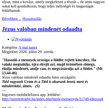
olyan, mint a kovász, amely megkeleszti a tésztát -, de amin nagyon
sokat kell gondolkozni, hogy teljes mélységét és magasságát
feltárhassuk.
Bővebben ...
Hozzászólás
Jézus valóban mindenét odaadta
Kategória:
A mai napra
Megjelent: 2026. július 29. szerda
"Hasonló a mennyek országa a földbe rejtett kincshez. Ha
valaki megtalálja, újra elrejti azt, majd örömében elmegy,
eladja mindenét, amije van, és megvásárolja azt a földet." (Mt
13,44-46)
Jézus valóban mindenét odaadta Isten országáért.
Tiéd vagyunk Uram és a Tiéd is akarunk lenni, most és
mindörökké, ámen. (S)
---
Ingyenes mobiltelefonos app. letöltése:
http://szeretetfoldje.hu/index.php/hirek-esemenyek/11749-elkeszult