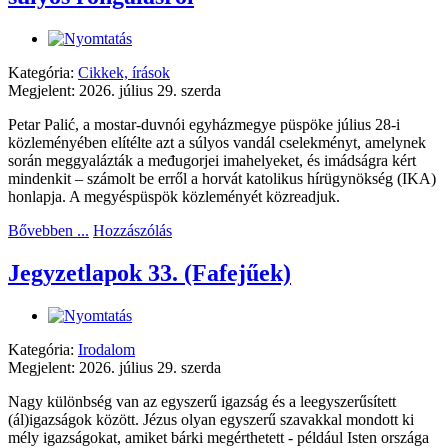
Kategória:
Cikkek, írások
Megjelent: 2026. július 29. szerda
Petar Palić, a mostar-duvnói egyházmegye püspöke július 28-i
közleményében elítélte azt a súlyos vandál cselekményt, amelynek
során meggyalázták a međugorjei imahelyeket, és imádságra kért
mindenkit – számolt be erről a horvát katolikus hírügynökség (IKA)
honlapja. A megyéspüspök közleményét közreadjuk.
Bővebben ...
Hozzászólás
Jegyzetlapok 33. (Fafejűek)
Kategória:
Irodalom
Megjelent: 2026. július 29. szerda
Nagy különbség van az egyszerű igazság és a leegyszerűsített
(ál)igazságok között. Jézus olyan egyszerű szavakkal mondott ki
mély igazságokat, amiket bárki megérthetett - például Isten országa