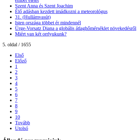
ember életét
Szent Anna és Szent Joachim
Élő adásban kezdett imádkozni a meteorológus
31. (Hullámvasút)
Isten országa többet ér mindennél
Ürge-Vorsatz Diana a globális átlaghőmérséklet növekedésről
Miért van két orrlyukunk?
5. oldal / 1655
Első
Előző
1
2
3
4
5
6
7
8
9
10
Tovább
Utolsó