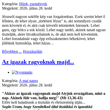
Kategória:
Hírek, események
Megjelent: 2026. július 28. kedd
Jézusról nagyon sokféle kép van forgalomban. Ezek szerint lehet ő
félisten, de lehet olyan „történeti Jézus” is, aki semmilyen csodát
nem követett el, és akit csak követői tekintettek Istennek. Lehet
guru, egy bölcs a sok közül. Lehet nagy tanító, akinek tanait ugyan
tiszteljük, akire hivatkozhatunk is, de akit nem kell követnünk.
Lehet forradalmár vagy épp erőszakmentes békekövet, lehet
jólétünk biztosítója, lehet házas…
Bővebben ...
Hozzászólás
Az igazak ragyoknak majd...
Kategória:
A mai napra
Megjelent: 2026. július 28. kedd
"Akkor az igazak ragyognak majd Atyjuk országában, mint a
nap. Akinek füle van, hallja meg!" (Mt 13,36-43)
Előre kell haladnunk a tisztulás és életszentség útján...
Segíts Uram, hogy Szentlelked által tisztákká és igazakká