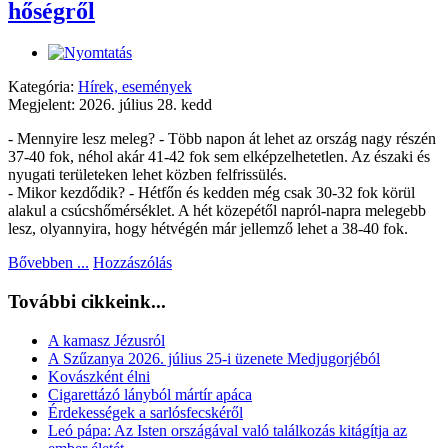
hőségről
Kategória:
Hírek, események
Megjelent: 2026. július 28. kedd
- Mennyire lesz meleg? - Több napon át lehet az ország nagy részén
37-40 fok, néhol akár 41-42 fok sem elképzelhetetlen. Az északi és
nyugati területeken lehet közben felfrissülés.
- Mikor kezdődik? - Hétfőn és kedden még csak 30-32 fok körül
alakul a csúcshőmérséklet. A hét közepétől napról-napra melegebb
lesz, olyannyira, hogy hétvégén már jellemző lehet a 38-40 fok.
Bővebben ...
Hozzászólás
További cikkeink...
A kamasz Jézusról
A Szűzanya 2026. július 25-i üzenete Medjugorjéból
Kovászként élni
Cigarettázó lányból mártír apáca
Érdekességek a sarlósfecskéről
Leó pápa: Az Isten országával való találkozás kitágítja az