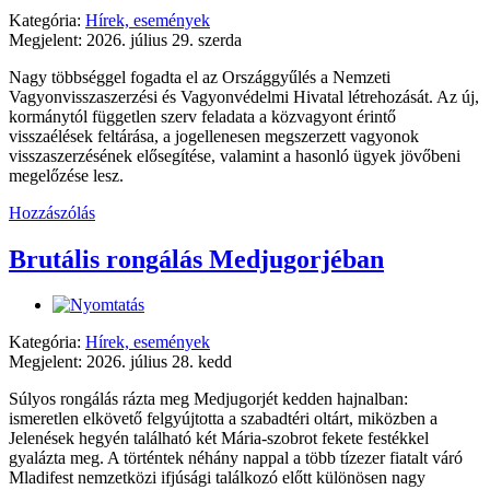
Kategória:
Hírek, események
Megjelent: 2026. július 29. szerda
Nagy többséggel fogadta el az Országgyűlés a Nemzeti
Vagyonvisszaszerzési és Vagyonvédelmi Hivatal létrehozását. Az új,
kormánytól független szerv feladata a közvagyont érintő
visszaélések feltárása, a jogellenesen megszerzett vagyonok
visszaszerzésének elősegítése, valamint a hasonló ügyek jövőbeni
megelőzése lesz.
Hozzászólás
Brutális rongálás Medjugorjéban
Kategória:
Hírek, események
Megjelent: 2026. július 28. kedd
Súlyos rongálás rázta meg Medjugorjét kedden hajnalban:
ismeretlen elkövető felgyújtotta a szabadtéri oltárt, miközben a
Jelenések hegyén található két Mária-szobrot fekete festékkel
gyalázta meg. A történtek néhány nappal a több tízezer fiatalt váró
Mladifest nemzetközi ifjúsági találkozó előtt különösen nagy