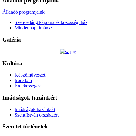
Állandó programjaink
Állandó programjaink
Szeretetláng kápolna és közösségi ház
Mindennapi imánk:
Galéria
Kultúra
Képzőművészet
Irodalom
Érdekességek
Imádságok hazánkért
Imádságok hazánkért
Szent István országáért
Szeretet történetek