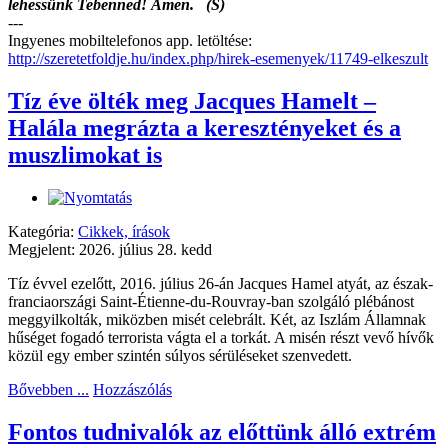
lehessünk Tebenned! Ámen. (S)
---
Ingyenes mobiltelefonos app. letöltése:
http://szeretetfoldje.hu/index.php/hirek-esemenyek/11749-elkeszult
Tíz éve ölték meg Jacques Hamelt –
Halála megrázta a keresztényeket és a
muszlimokat is
Kategória:
Cikkek, írások
Megjelent: 2026. július 28. kedd
Tíz évvel ezelőtt, 2016. július 26-án Jacques Hamel atyát, az észak-
franciaországi Saint-Étienne-du-Rouvray-ban szolgáló plébánost
meggyilkolták, miközben misét celebrált. Két, az Iszlám Államnak
hűséget fogadó terrorista vágta el a torkát. A misén részt vevő hívők
közül egy ember szintén súlyos sérüléseket szenvedett.
Bővebben ...
Hozzászólás
Fontos tudnivalók az előttünk álló extrém