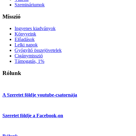
Szemináriumok
Misszió
Ingyenes kiadványok
Könyveink
Előadások
Lelki napok
Gyógyító összejövetelek
Cigánymisszió
Támogatás, 1%
Rólunk
A Szeretet földje youtube-csatornája
Szeretet földje a Facebook-on