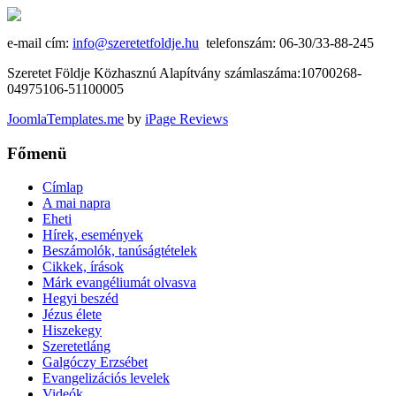
e-mail cím:
info@szeretetfoldje.hu
telefonszám: 06-30/33-88-245
Szeretet Földje Közhasznú Alapítvány számlaszáma:10700268-
04975106-51100005
JoomlaTemplates.me
by
iPage Reviews
Főmenü
Címlap
A mai napra
Eheti
Hírek, események
Beszámolók, tanúságtételek
Cikkek, írások
Márk evangéliumát olvasva
Hegyi beszéd
Jézus élete
Hiszekegy
Szeretetláng
Galgóczy Erzsébet
Evangelizációs levelek
Videók