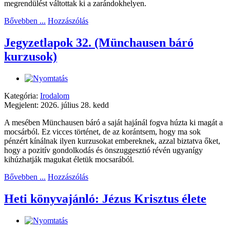
megrendülést váltottak ki a zarándokhelyen.
Bővebben ...
Hozzászólás
Jegyzetlapok 32. (Münchausen báró
kurzusok)
Kategória:
Irodalom
Megjelent: 2026. július 28. kedd
A mesében Münchausen báró a saját hajánál fogva húzta ki magát a
mocsárból. Ez vicces történet, de az korántsem, hogy ma sok
pénzért kínálnak ilyen kurzusokat embereknek, azzal biztatva őket,
hogy a pozitív gondolkodás és önszuggesztió révén ugyanígy
kihúzhatják magukat életük mocsarából.
Bővebben ...
Hozzászólás
Heti könyvajánló: Jézus Krisztus élete