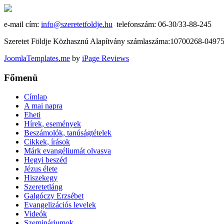
e-mail cím:
info@szeretetfoldje.hu
telefonszám: 06-30/33-88-245
Szeretet Földje Közhasznú Alapítvány számlaszáma:10700268-049
JoomlaTemplates.me
by
iPage Reviews
Főmenü
Címlap
A mai napra
Eheti
Hírek, események
Beszámolók, tanúságtételek
Cikkek, írások
Márk evangéliumát olvasva
Hegyi beszéd
Jézus élete
Hiszekegy
Szeretetláng
Galgóczy Erzsébet
Evangelizációs levelek
Videók
Szemináriumok