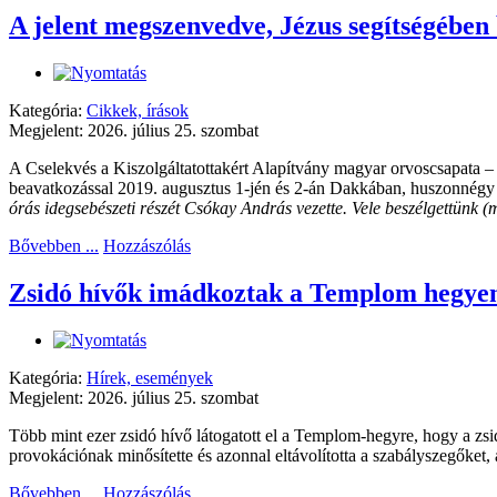
A jelent megszenvedve, Jézus segítségében
Kategória:
Cikkek, írások
Megjelent: 2026. július 25. szombat
A Cselekvés a Kiszolgáltatottakért Alapítvány magyar orvoscsapata –
beavatkozással 2019. augusztus 1-jén és 2-án Dakkában, huszonnégy ór
órás idegsebészeti részét Csókay András vezette. Vele beszélgettünk (
Bővebben ...
Hozzászólás
Zsidó hívők imádkoztak a Templom hegye
Kategória:
Hírek, események
Megjelent: 2026. július 25. szombat
Több mint ezer zsidó hívő látogatott el a Templom-hegyre, hogy a z
provokációnak minősítette és azonnal eltávolította a szabályszegőket, 
Bővebben ...
Hozzászólás