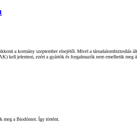
t
kkenti a kormány szeptember elsejétől. Mivel a társadalombiztosítás ál
K) kell jelenteni, ezért a gyártók és forgalmazók nem emelhetik meg á
k meg a Biodómot. Így történt.