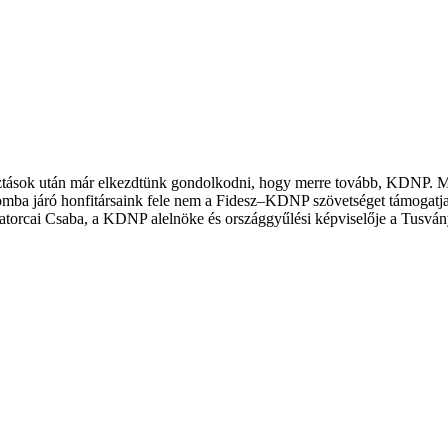
ztások után már elkezdtünk gondolkodni, hogy merre tovább, KDNP. Mi
ba járó honfitársaink fele nem a Fidesz–KDNP szövetséget támogatja. A
orcai Csaba, a KDNP alelnöke és országgyűlési képviselője a Tusvány