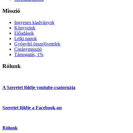
Misszió
Ingyenes kiadványok
Könyveink
Előadások
Lelki napok
Gyógyító összejövetelek
Cigánymisszió
Támogatás, 1%
Rólunk
A Szeretet földje youtube-csatornája
Szeretet földje a Facebook-on
Rólunk