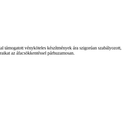
tal támogatott vényköteles készítmények ára szigorúan szabályozott,
raikat az áfacsökkentéssel párhuzamosan.