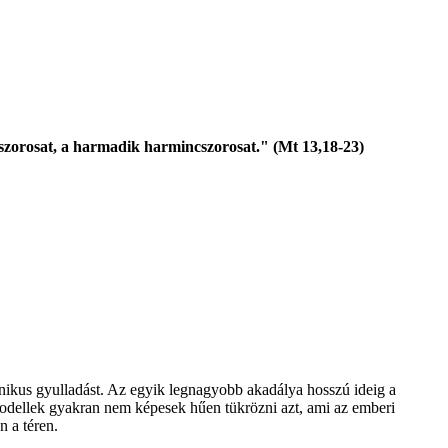
vanszorosat, a harmadik harmincszorosat." (Mt 13,18-23)
ónikus gyulladást. Az egyik legnagyobb akadálya hosszú ideig a
tmodellek gyakran nem képesek hűen tükrözni azt, ami az emberi
n a téren.