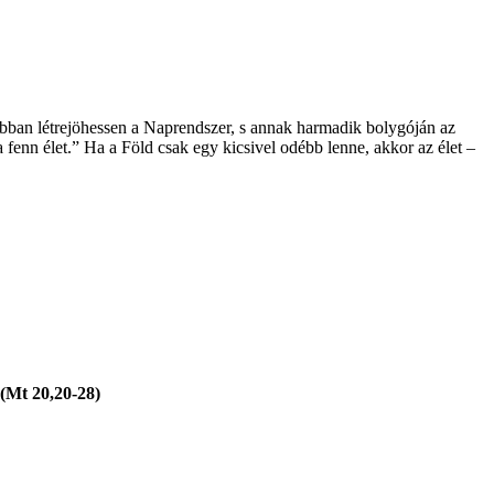
abban létrejöhessen a Naprendszer, s annak harmadik bolygóján az
a fenn élet.” Ha a Föld csak egy kicsivel odébb lenne, akkor az élet –
 (Mt 20,20-28)