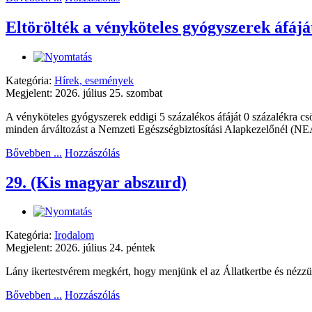
Eltörölték a vényköteles gyógyszerek áfájá
Kategória:
Hírek, események
Megjelent: 2026. július 25. szombat
A vényköteles gyógyszerek eddigi 5 százalékos áfáját 0 százalékra csö
minden árváltozást a Nemzeti Egészségbiztosítási Alapkezelőnél (NEA
Bővebben ...
Hozzászólás
29. (Kis magyar abszurd)
Kategória:
Irodalom
Megjelent: 2026. július 24. péntek
Lány ikertestvérem megkért, hogy menjünk el az Állatkertbe és nézzü
Bővebben ...
Hozzászólás