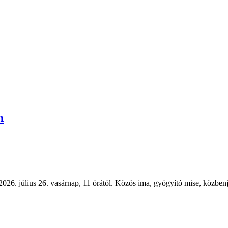
n
6. július 26. vasárnap, 11 órától. Közös ima, gyógyító mise, közbenjá