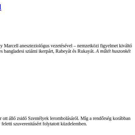
l
y Marcell aneszteziológus vezetésével – nemzetközi figyelmet kiváltó
es bangladesi sziámi ikerpárt, Rabeyát és Rukayát.
A műtét huszonkét
ott álló zsidó Szentélyek lerombolásáról. Míg a rendőrség korábban
feletti szuverenitásért folytatott küzdelemben.