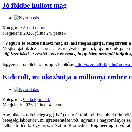
Jó földbe hullott mag
Kategória:
A mai napra
Megjelent: 2026. július 24. péntek
"Végül a jó földbe hullott mag az, aki meghallgatja, megszívleli a
Meghallgatjuk Jézus tanítását és megvalósítjuk azt, így hozunk jó term
Jöjj Szentlélek, Szeretet Lelke és segíts, hogy Isten országát tudjuk
---
Ingyenes mobiltelefonos app. letöltése:
http://szeretetfoldje.hu/index
Kiderült, mi okozhatja a milliónyi ember é
Kategória:
Cikkek, írások
Megjelent: 2026. július 24. péntek
A gyulladásos bélbetegség (IBD) ma már több millió embert érint vilá
betegség laboratóriumi újrateremtése volt, ugyanis a hagyományos sej
bélben történik. Egy friss, a Nature Biomedical Engineering folyóira