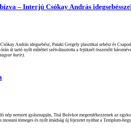
 bízva – Interjú Csókay András idegsebéssze
 Csókay András idegsebész, Pataki Gergely plasztikai sebész és Csapod
án át tartó nyílt műtéttel szétválasztotta a fejüknél összenőtt háromév
magyar kurir).
n
sidó nép nemzeti gyásznapján, Tisá Beávkor megemlékezzenek az egykor 
a mostani tömeges és nyílt imádság új fejezetet nyithat a Templom-hegy 