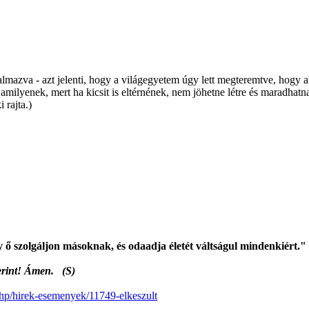
lmazva - azt jelenti, hogy a világegyetem úgy lett megteremtve, hogy 
 amilyenek, mert ha kicsit is eltérnének, nem jöhetne létre és maradhatn
 rajta.)
 ő szolgáljon másoknak, és odaadja életét váltságul mindenkiért."
szerint! Ámen. (S)
.php/hirek-esemenyek/11749-elkeszult