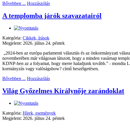
Bővebben ...
Hozzászólás
A templomba járók szavazatairól
Kategória:
Cikkek, írások
Megjelent: 2026. július 24. péntek
„2024-ben az európa parlamenti választás és az önkormányzati válas
novemberében már világosan látszott, hogy a minden vasárnap templom
KDNP-ben az a folyamat, hogy merre haladjunk tovább.” - mondta Lat
kormányzás vagy valóságshow? című beszélgetésen.
Bővebben ...
Hozzászólás
Világ Győzelmes Királynője zarándoklat
Kategória:
Hírek, események
Megjelent: 2026. július 24. péntek