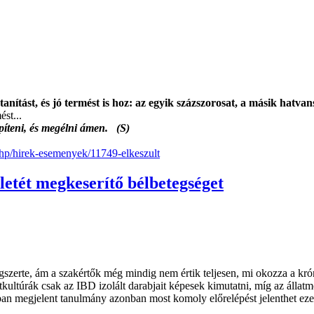
 tanítást, és jó termést is hoz: az egyik százszorosat, a másik hat
ést...
 építeni, és megélni ámen. (S)
.php/hirek-esemenyek/11749-elkeszult
letét megkeserítő bélbetegséget
gszerte, ám a szakértők még mindig nem értik teljesen, mi okozza a kr
tkultúrák csak az IBD izolált darabjait képesek kimutatni, míg az álla
tban megjelent tanulmány azonban most komoly előrelépést jelenthet eze