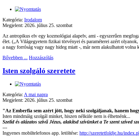
Kategória:
Irodalom
Megjelent: 2026. július 25. szombat
Az antropikus elv egy kozmológiai alapelv, ami - egyszerűen megfoga
élet. („A Világegyetem fizikai törvényei és paraméterei azért olyanok,
a nagy forróság vagy nagy hideg miatt -, már nem alakulhatott volna ki
Bővebben ...
Hozzászólás
Isten szolgáló szeretete
Kategória:
A mai napra
Megjelent: 2026. július 25. szombat
"Az Emberfia sem azért jött, hogy neki szolgáljanak, hanem hogy
Isten mindmáig szolgál minket, hiszen nélküle nem is élhetnénk...
Szelíd és alázatos szívű Jézus, alakítsd szívünket a Te szent szíved 
---
Ingyenes mobiltelefonos app. letöltése:
http://szeretetfoldje.hu/index