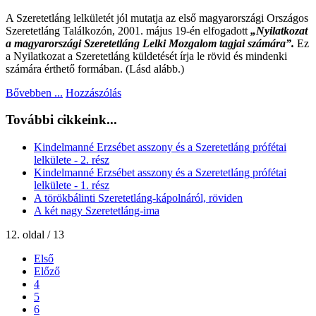
A Szeretetláng lelkületét jól mutatja az első magyarországi Országos
Szeretetláng Találkozón, 2001. május 19-én elfogadott
„Nyilatkozat
a magyarországi Szeretetláng Lelki Mozgalom tagjai számára”.
Ez
a Nyilatkozat a Szeretetláng küldetését írja le rövid és mindenki
számára érthető formában. (Lásd alább.)
Bővebben ...
Hozzászólás
További cikkeink...
Kindelmanné Erzsébet asszony és a Szeretetláng prófétai
lelkülete - 2. rész
Kindelmanné Erzsébet asszony és a Szeretetláng prófétai
lelkülete - 1. rész
A törökbálinti Szeretetláng-kápolnáról, röviden
A két nagy Szeretetláng-ima
12. oldal / 13
Első
Előző
4
5
6