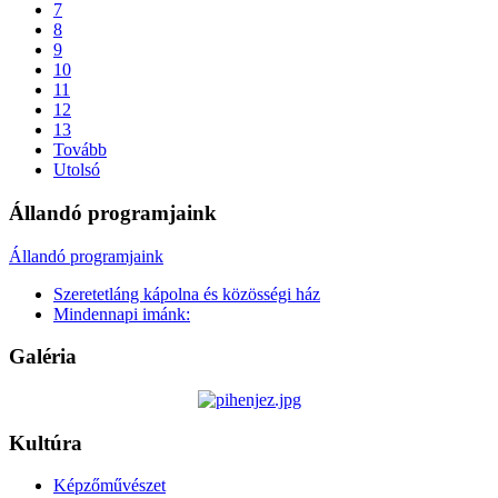
7
8
9
10
11
12
13
Tovább
Utolsó
Állandó programjaink
Állandó programjaink
Szeretetláng kápolna és közösségi ház
Mindennapi imánk:
Galéria
Kultúra
Képzőművészet