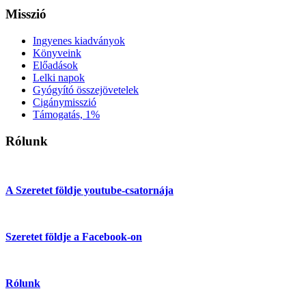
Misszió
Ingyenes kiadványok
Könyveink
Előadások
Lelki napok
Gyógyító összejövetelek
Cigánymisszió
Támogatás, 1%
Rólunk
A Szeretet földje youtube-csatornája
Szeretet földje a Facebook-on
Rólunk