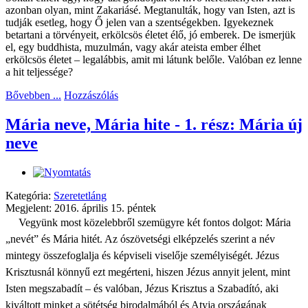
azonban olyan, mint Zakariásé. Megtanulták, hogy van Isten, azt is
tudják esetleg, hogy Ő jelen van a szentségekben. Igyekeznek
betartani a törvényeit, erkölcsös életet élő, jó emberek. De ismerjük
el, egy buddhista, muzulmán, vagy akár ateista ember élhet
erkölcsös életet – legalábbis, amit mi látunk belőle. Valóban ez lenne
a hit teljessége?
Bővebben ...
Hozzászólás
Mária neve, Mária hite - 1. rész: Mária új
neve
Kategória:
Szeretetláng
Megjelent: 2016. április 15. péntek
Vegyünk most közelebbről szemügyre két fontos dolgot: Mária
„nevét” és Mária hitét.
Az ószövetségi elképzelés szerint a név
mintegy összefoglalja és képviseli viselője személyiségét. Jézus
Krisztusnál könnyű ezt megérteni, hiszen Jézus annyit jelent, mint
Isten megszabadít – és valóban, Jézus Krisztus a Szabadító, aki
kiváltott minket a sötétség birodalmából és Atyja országának