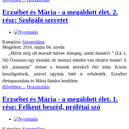
Erzsébet és Mária - a megáldott élet. 2.
rész: Szolgáló szeretet
Kategória:
Szeretetláng
Megjelent: 2016. május 04. szerda
„
Mária még ott maradt három hónapig, aztán hazatért
.”
(Lk 1,
56) Összesen egy mondat, de mennyi minden van elrejtve benne! A
két „kismama” öröme a bennük növekvő élet iránt. Közös
beszélgetéseik, amivel egymás hitét is erősítették. Erzsébet
élettapasztalata és Mária fiatalos lendülete.
Bővebben ...
Hozzászólás
Erzsébet és Mária - a megáldott élet. 1.
rész: Felkent beszéd, prófétai szó
Kategória:
Szeretetláng