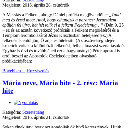
Megjelent: 2016. április 28. csütörtök
A Messiás a Felkent, ahogy Dániel próféta megjövendölte:
„Tudd
meg és értsd meg: Attól, hogy elhangzik a parancs: Jeruzsálem
épüljön fel újra, hét hét telik el a felkent Fejedelemig…”
(Dán 9, 25
– ez és az azután következő próféciák a Felkent megöléséről és a
Templom lerombolásáról Jézus Krisztusban beteljesedtek.)
A
felkenés Istentől jön, Ő adja és hitelesíti. (Az ószövetség idején
ismertek voltak a különböző felkenési, felhatalmazási szertartások és
Egyház is őrzi és tovább élteti ezt a hagyományt.) Péter apostol is
erről beszél az Apostolok Cselekedeteiben olvasható
prédikációjában:
Bővebben ...
Hozzászólás
Mária neve, Mária hite - 2. rész: Mária
hite
Kategória:
Szeretetláng
Megjelent: 2016. április 21. csütörtök
Sokan élnek úgy, hogy azt gondolják ők hívő keresztények. Hitük