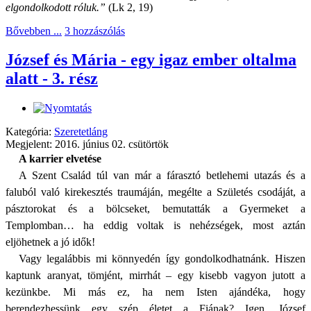
elgondolkodott róluk.”
(Lk 2, 19)
Bővebben ...
3 hozzászólás
József és Mária - egy igaz ember oltalma
alatt - 3. rész
Kategória:
Szeretetláng
Megjelent: 2016. június 02. csütörtök
A karrier elvetése
A Szent Család túl van már a fárasztó betlehemi utazás és a
faluból való kirekesztés traumáján, megélte a Születés csodáját, a
pásztorokat és a bölcseket, bemutatták a Gyermeket a
Templomban… ha eddig voltak is nehézségek, most aztán
eljöhetnek a jó idők!
Vagy legalábbis mi könnyedén így gondolkodhatnánk. Hiszen
kaptunk aranyat, tömjént, mirrhát – egy kisebb vagyon jutott a
kezünkbe. Mi más ez, ha nem Isten ajándéka, hogy
berendezhessünk egy szép életet a Fiának? Igen, József