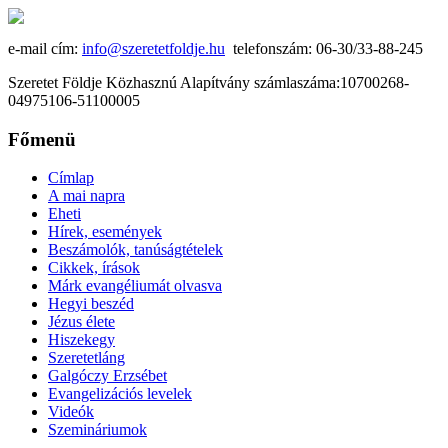
e-mail cím:
info@szeretetfoldje.hu
telefonszám: 06-30/33-88-245
Szeretet Földje Közhasznú Alapítvány számlaszáma:10700268-
04975106-51100005
Főmenü
Címlap
A mai napra
Eheti
Hírek, események
Beszámolók, tanúságtételek
Cikkek, írások
Márk evangéliumát olvasva
Hegyi beszéd
Jézus élete
Hiszekegy
Szeretetláng
Galgóczy Erzsébet
Evangelizációs levelek
Videók
Szemináriumok