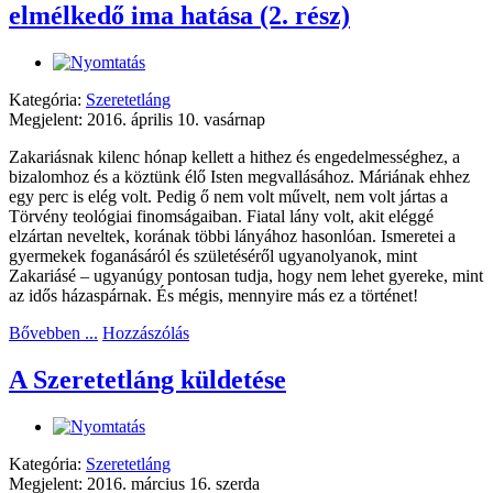
elmélkedő ima hatása (2. rész)
Kategória:
Szeretetláng
Megjelent: 2016. április 10. vasárnap
Zakariásnak kilenc hónap kellett a hithez és engedelmességhez, a
bizalomhoz és a köztünk élő Isten megvallásához. Máriának ehhez
egy perc is elég volt. Pedig ő nem volt művelt, nem volt jártas a
Törvény teológiai finomságaiban. Fiatal lány volt, akit eléggé
elzártan neveltek, korának többi lányához hasonlóan. Ismeretei a
gyermekek foganásáról és születéséről ugyanolyanok, mint
Zakariásé – ugyanúgy pontosan tudja, hogy nem lehet gyereke, mint
az idős házaspárnak. És mégis, mennyire más ez a történet!
Bővebben ...
Hozzászólás
A Szeretetláng küldetése
Kategória:
Szeretetláng
Megjelent: 2016. március 16. szerda