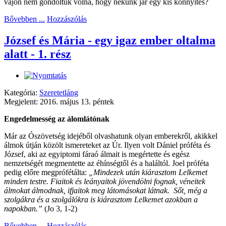
vajon nem gondoltuk volna, hogy nekünk jár egy kis könnyítés?
Bővebben ...
Hozzászólás
József és Mária - egy igaz ember oltalma
alatt - 1. rész
Kategória:
Szeretetláng
Megjelent: 2016. május 13. péntek
Engedelmesség az álomlátónak
Már az Ószövetség idejéből olvashatunk olyan emberekről, akikkel
álmok útján közölt ismereteket az Úr. Ilyen volt Dániel próféta és
József, aki az egyiptomi fáraó álmait is megértette és egész
nemzetségét megmentette az éhínségtől és a haláltól. Joel próféta
pedig előre megprófétálta:
„Mindezek után kiárasztom Lelkemet
minden testre. Fiaitok és leányaitok jövendölni fognak, véneitek
álmokat álmodnak, ifjaitok meg látomásokat látnak.
Sőt, még a
szolgákra és a szolgálókra is kiárasztom Lelkemet azokban a
napokban.”
(Jo 3, 1-2)
Bővebben ...
Hozzászólás