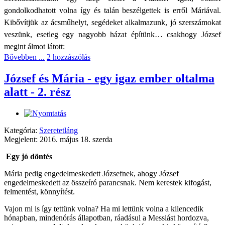
gondolkodhatott volna így és talán beszélgettek is erről Máriával.
Kibővítjük az ácsműhelyt, segédeket alkalmazunk, jó szerszámokat
veszünk, esetleg egy nagyobb házat építünk… csakhogy József
megint álmot látott:
Bővebben ...
2 hozzászólás
József és Mária - egy igaz ember oltalma
alatt - 2. rész
Kategória:
Szeretetláng
Megjelent: 2016. május 18. szerda
Egy jó döntés
Mária pedig engedelmeskedett Józsefnek, ahogy József
engedelmeskedett az összeíró parancsnak. Nem kerestek kifogást,
felmentést, könnyítést.
Vajon mi is így tettünk volna? Ha mi lettünk volna a kilencedik
hónapban, mindenórás állapotban, ráadásul a Messiást hordozva,