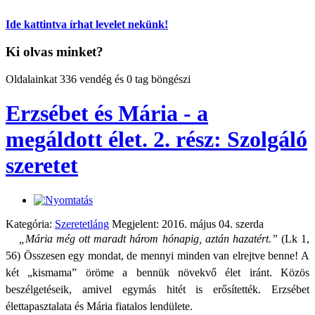
Ide kattintva írhat levelet nekünk!
Ki olvas minket?
Oldalainkat 336 vendég és 0 tag böngészi
Erzsébet és Mária - a
megáldott élet. 2. rész: Szolgáló
szeretet
Kategória:
Szeretetláng
Megjelent: 2016. május 04. szerda
„
Mária még ott maradt három hónapig, aztán hazatért
.”
(Lk 1,
56) Összesen egy mondat, de mennyi minden van elrejtve benne! A
két „kismama” öröme a bennük növekvő élet iránt. Közös
beszélgetéseik, amivel egymás hitét is erősítették. Erzsébet
élettapasztalata és Mária fiatalos lendülete.