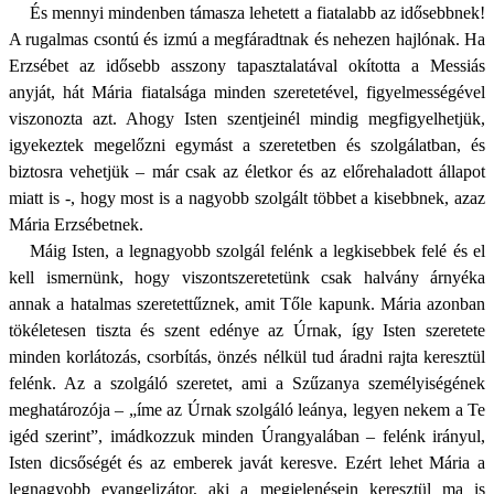
És mennyi mindenben támasza lehetett a fiatalabb az idősebbnek!
A rugalmas csontú és izmú a megfáradtnak és nehezen hajlónak. Ha
Erzsébet az idősebb asszony tapasztalatával okította a Messiás
anyját, hát Mária fiatalsága minden szeretetével, figyelmességével
viszonozta azt. Ahogy Isten szentjeinél mindig megfigyelhetjük,
igyekeztek megelőzni egymást a szeretetben és szolgálatban, és
biztosra vehetjük – már csak az életkor és az előrehaladott állapot
miatt is -, hogy most is a nagyobb szolgált többet a kisebbnek, azaz
Mária Erzsébetnek.
Máig Isten, a legnagyobb szolgál felénk a legkisebbek felé és el
kell ismernünk, hogy viszontszeretetünk csak halvány árnyéka
annak a hatalmas szeretettűznek, amit Tőle kapunk. Mária azonban
tökéletesen tiszta és szent edénye az Úrnak, így Isten szeretete
minden korlátozás, csorbítás, önzés nélkül tud áradni rajta keresztül
felénk. Az a szolgáló szeretet, ami a Szűzanya személyiségének
meghatározója – „íme az Úrnak szolgáló leánya, legyen nekem a Te
igéd szerint”, imádkozzuk minden Úrangyalában – felénk irányul,
Isten dicsőségét és az emberek javát keresve. Ezért lehet Mária a
legnagyobb evangelizátor, aki a megjelenésein keresztül ma is