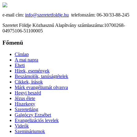
e-mail cím:
info@szeretetfoldje.hu
telefonszám: 06-30/33-88-245
Szeretet Földje Közhasznú Alapítvány számlaszáma:10700268-
04975106-51100005
Főmenü
Címlap
A mai napra
Eheti
Hírek, események
Beszámolók, tanúságtételek
Cikkek, írások
Márk evangéliumát olvasva
Hegyi beszéd
Jézus élete
Hiszekegy
Szeretetláng
Galgóczy Erzsébet
Evangelizációs levelek
Videók
Szemináriumok