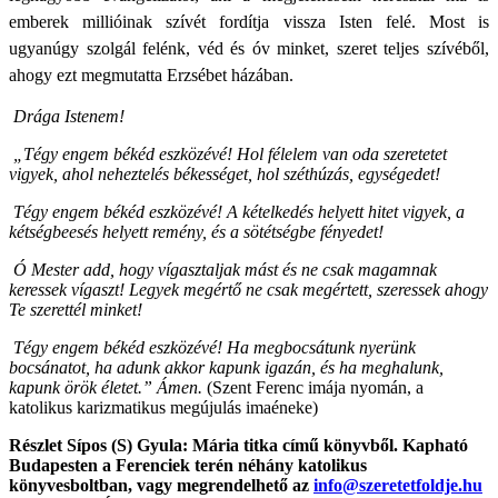
emberek millióinak szívét fordítja vissza Isten felé. Most is
ugyanúgy szolgál felénk, véd és óv minket, szeret teljes szívéből,
ahogy ezt megmutatta Erzsébet házában.
Drága Istenem!
„Tégy engem békéd eszközévé! Hol félelem van oda szeretetet
vigyek, ahol neheztelés békességet, hol széthúzás, egységedet!
Tégy engem békéd eszközévé! A kételkedés helyett hitet vigyek, a
kétségbeesés helyett remény, és a sötétségbe fényedet!
Ó Mester add, hogy vígasztaljak mást és ne csak magamnak
keressek vígaszt! Legyek megértő ne csak megértett, szeressek ahogy
Te szerettél minket!
Tégy engem békéd eszközévé! Ha megbocsátunk nyerünk
bocsánatot, ha adunk akkor kapunk igazán, és ha meghalunk,
kapunk örök életet.” Ámen.
(Szent Ferenc imája nyomán, a
katolikus karizmatikus megújulás imaéneke)
Részlet Sípos (S) Gyula: Mária titka című könyvből. Kapható
Budapesten a Ferenciek terén néhány katolikus
könyvesboltban, vagy megrendelhető az
info@szeretetfoldje.hu