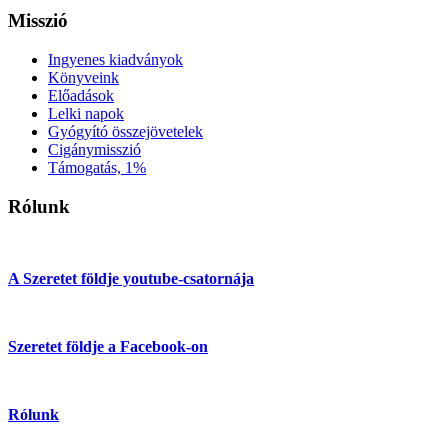
Misszió
Ingyenes kiadványok
Könyveink
Előadások
Lelki napok
Gyógyító összejövetelek
Cigánymisszió
Támogatás, 1%
Rólunk
A Szeretet földje youtube-csatornája
Szeretet földje a Facebook-on
Rólunk