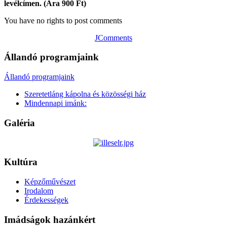
levélcímen. (Ára 900 Ft)
You have no rights to post comments
JComments
Állandó programjaink
Állandó programjaink
Szeretetláng kápolna és közösségi ház
Mindennapi imánk:
Galéria
Kultúra
Képzőművészet
Irodalom
Érdekességek
Imádságok hazánkért