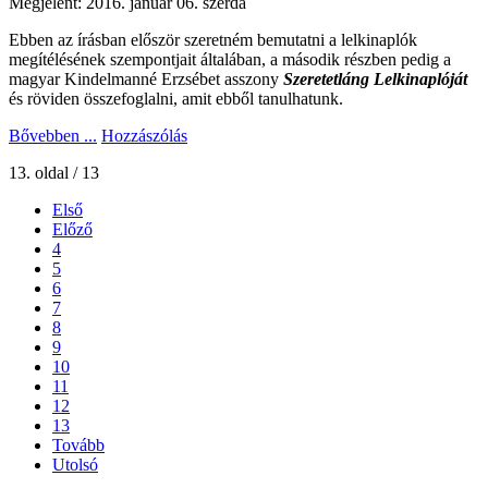
Megjelent: 2016. január 06. szerda
Ebben az írásban először szeretném bemutatni a lelkinaplók
megítélésének szempontjait általában, a második részben pedig a
magyar Kindelmanné Erzsébet asszony
Szeretetláng Lelkinaplóját
és röviden összefoglalni, amit ebből tanulhatunk.
Bővebben ...
Hozzászólás
13. oldal / 13
Első
Előző
4
5
6
7
8
9
10
11
12
13
Tovább
Utolsó