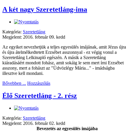
A két nagy Szeretetláng-ima
Kategória:
Szeretetláng
Megjelent: 2016. február 09. kedd
Az egyiket nevezhetjük a teljes egyesülés imájának, amit Jézus újra
és újra átelmélkedtetett Erzsébet asszonnyal - ez végig vonul a
Szeretetláng Lelkinapló egészén. A másik a Szeretetláng
kiáradásáért mondott fohász, amit sokáig le sem mert írni Erzsébet
asszony, mert a fohászt az "Üdvözlégy Mária..." - imádságba
illesztve kell mondani.
Bővebben ...
Hozzászólás
Élő Szeretetláng - 2. rész
Kategória:
Szeretetláng
Megjelent: 2016. február 02. kedd
Bevezetés az egyesülés imájába