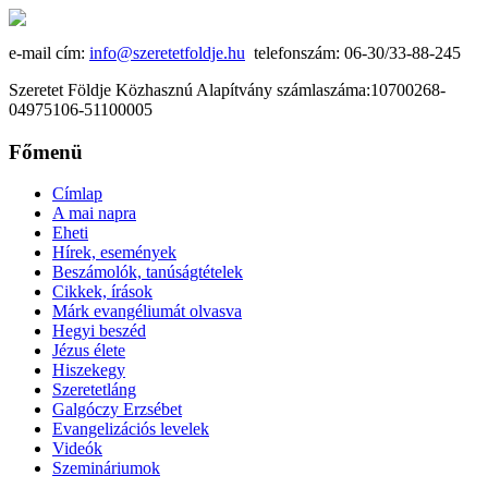
e-mail cím:
info@szeretetfoldje.hu
telefonszám: 06-30/33-88-245
Szeretet Földje Közhasznú Alapítvány számlaszáma:10700268-
04975106-51100005
Főmenü
Címlap
A mai napra
Eheti
Hírek, események
Beszámolók, tanúságtételek
Cikkek, írások
Márk evangéliumát olvasva
Hegyi beszéd
Jézus élete
Hiszekegy
Szeretetláng
Galgóczy Erzsébet
Evangelizációs levelek
Videók
Szemináriumok