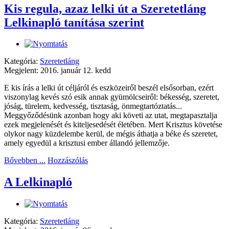
Kis regula, azaz lelki út a Szeretetláng
Lelkinapló tanítása szerint
Kategória:
Szeretetláng
Megjelent: 2016. január 12. kedd
E kis írás a lelki út céljáról és eszközeiről beszél elsősorban, ezért
viszonylag kevés szó esik annak gyümölcseiről: békesség, szeretet,
jóság, türelem, kedvesség, tisztaság, önmegtartóztatás...
Meggyőződésünk azonban hogy aki követi az utat, megtapasztalja
ezek megjelenését és kiteljesedését életében. Mert Krisztus követése
olykor nagy küzdelembe kerül, de mégis áthatja a béke és szeretet,
amely egyedül a krisztusi ember állandó jellemzője.
Bővebben ...
Hozzászólás
A Lelkinapló
Kategória:
Szeretetláng