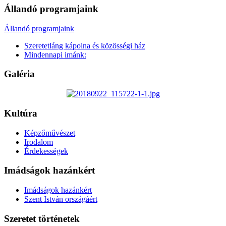
Állandó programjaink
Állandó programjaink
Szeretetláng kápolna és közösségi ház
Mindennapi imánk:
Galéria
Kultúra
Képzőművészet
Irodalom
Érdekességek
Imádságok hazánkért
Imádságok hazánkért
Szent István országáért
Szeretet történetek