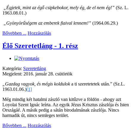
„Égjetek, mint az égő csipkebokor, mely ég, de el nem ég!”
(Sz. L.
1963.08.01.)
„Gyönyörűségem az emberek fiaival lennem!”
(1964.06.29.)
Bővebben ...
Hozzászólás
Élő Szeretetláng - 1. rész
Kategória:
Szeretetláng
Megjelent: 2016. január 28. csütörtök
„Gazdag vagyok, és mégis koldulok
a ti szeretetetek után.”
(Sz.L.
1963.01.06.)
[1]
Még mindig két hatalmi zászló van kitűzve a földön - ahogy azt
Loyolai Szent Ignác leírta. Az egyik Jézus Krisztus zászlója és Isten
Országáé. A másik pedig a sátán birodalmának zászlója. Nincs
harmadik út, nincs semleges terület.
Bővebben ...
Hozzászólás