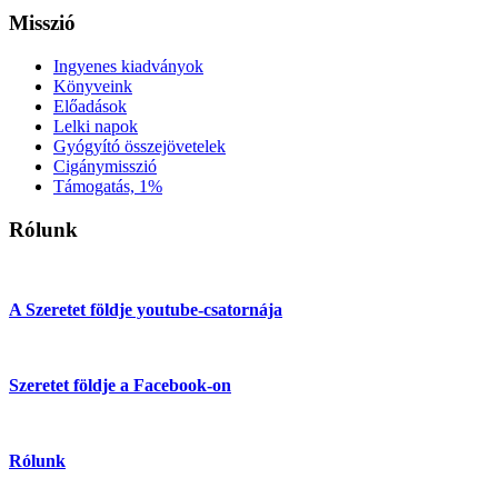
Misszió
Ingyenes kiadványok
Könyveink
Előadások
Lelki napok
Gyógyító összejövetelek
Cigánymisszió
Támogatás, 1%
Rólunk
A Szeretet földje youtube-csatornája
Szeretet földje a Facebook-on
Rólunk