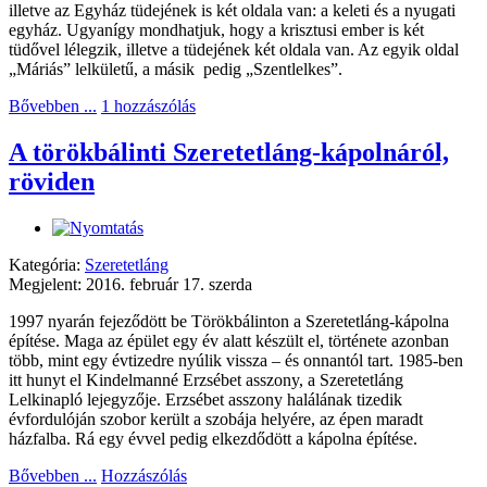
illetve az Egyház tüdejének is két oldala van: a keleti és a nyugati
egyház. Ugyanígy mondhatjuk, hogy a krisztusi ember is két
tüdővel lélegzik, illetve a tüdejének két oldala van. Az egyik oldal
„Máriás” lelkületű, a másik
pedig „Szentlelkes”.
Bővebben ...
1 hozzászólás
A törökbálinti Szeretetláng-kápolnáról,
röviden
Kategória:
Szeretetláng
Megjelent: 2016. február 17. szerda
1997 nyarán fejeződött be Törökbálinton a Szeretetláng-kápolna
építése. Maga az épület egy év alatt készült el, története azonban
több, mint egy évtizedre nyúlik vissza – és onnantól tart. 1985-ben
itt hunyt el Kindelmanné Erzsébet asszony, a Szeretetláng
Lelkinapló lejegyzője. Erzsébet asszony halálának tizedik
évfordulóján szobor került a szobája helyére, az épen maradt
házfalba. Rá egy évvel pedig elkezdődött a kápolna építése.
Bővebben ...
Hozzászólás