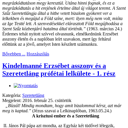
megrázkódtatáson megy keresztül. Utána hinni fognak, és ez a
megrázkódtatás a hit erejének értelme által új világot teremt. A Szent
Szűz Szeretetlángja által a hitbe vetett bizalom gyökeret ver a
lelkekben és megújul a Föld színe, mert: ilyen még nem volt, mióta
az Ige Testté lett. A szenvedésekkel elárasztott Föld megújhodása a
Szent Szűz közbenjáró hatalma által történik.”
(1963. március 24.)
Érdemes tehát nyitott szívvel olvasnunk, elmélkednünk Erzsébet
asszony életén és a naplóban leírt szavakon, mert így feltárul
előttünk az a jövő, amelyet Isten készített számunkra.
Bővebben ...
Hozzászólás
Kindelmanné Erzsébet asszony és a
Szeretetláng prófétai lelkülete - 1. rész
Kategória:
Szeretetláng
Megjelent: 2016. február 25. csütörtök
„Bízzál! Mindig mondtam, hogy amit bizalommal kérsz, azt már
meg is kaptad.”
(Jézus szavai a Lelkinaplóban, 1963.05.24.)
A krisztusi ember és a Szeretetláng
II. János Pál pápa azt mondta, az Egyház két tüdővel lélegzik,