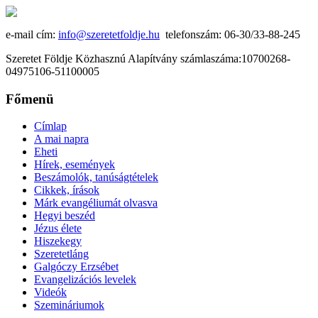
e-mail cím:
info@szeretetfoldje.hu
telefonszám: 06-30/33-88-245
Szeretet Földje Közhasznú Alapítvány számlaszáma:10700268-
04975106-51100005
Főmenü
Címlap
A mai napra
Eheti
Hírek, események
Beszámolók, tanúságtételek
Cikkek, írások
Márk evangéliumát olvasva
Hegyi beszéd
Jézus élete
Hiszekegy
Szeretetláng
Galgóczy Erzsébet
Evangelizációs levelek
Videók
Szemináriumok