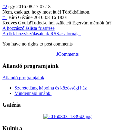
#2
sgy
2016-08-17 07:18
Nem, csak azt, hogy most itt él Törökbálinton.
#1
Bíró Gézáné
2016-08-16 18:01
Kedves Gyula!Tudod-e hol született Egervári mérnök úr?
A hozzászóláslista frissítése
A cikk hozzászólásainak RSS-csatornája.
You have no rights to post comments
JComments
Állandó programjaink
Állandó programjaink
Szeretetláng kápolna és közösségi ház
Mindennapi imánk:
Galéria
Kultúra