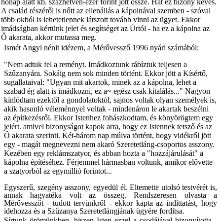
hónap alatt kb. százhetven-ezer forint jött össze. Hát ez bizony kevés.
A család részéről is nőtt az ellenállás a kápolnával szem­ben - szóval
több okból is lehetetlennek lát­szott tovább vinni az ügyet. Ekkor
imádságban kértünk jelet és segítséget az Úrtól - ha ez a kápolna az
Ő akarata, akkor mutassa meg.
Ismét Angyi nénit idézem, a Mérővessző 1996 nyári számából:
"Nem adtuk fel a reményt. Imádkoztunk rábíztuk teljesen a
Szűzanyára. Sokáig nem sok minden történt. Ekkor jött a Kísértő,
sugal­lataival: "Ugyan mit akartok, minek az a kápol­na, lehet a
szabad ég alatt is imádkozni, ez a~ egész csak kitalálás..."
Nagyon
kínlódtam ezektől a gondolatoktól, sajnos voltak olyan személyek is,
akik hasonló véleménnyel voltak - mindenáron le akartak beszélni
az építkezésről. Ekkor Istenhez fohászkodtam, és könyörögtem egy
jelért. amivel bizonyságot kapok arra, hogy ez Istennek tetsző és az
Ő akarata szerinti. Két-három nap múlva történt, hogy vidékről jött
egy - magát megnevezni nem akaró ­Szeretetláng-csoportos asszony.
Kezében egy reklámszatyor, és abban hozta a "hoz­zájárulását" a
kápolna építéséhez. Férjemmel hármasban voltunk, amikor elővette
a szatyor­ból az egymillió forintot...
Egyszerű, szegény asszony, egyedül él. Eltemette utolsó testvérét is,
annak hagyatéka volt az összeg. Rendszeresen olvasta a
Mérővesszőt - tudott tervünkről - ekkor kapta az indíttatást, hogy
idehozza és a Szűzanya Szeretetlángjának ügyére fordítsa.
Sírtunk örömünkben, hiszen Isten ezzel a csodájával bizonyította -