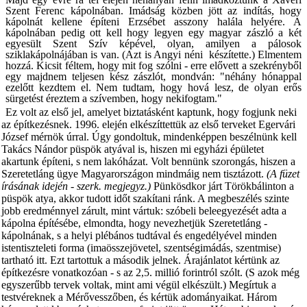
Szent Ferenc kápol­nában. Imádság közben jött az indítás, hogy
kápolnát kellene építeni Erzsébet asszony halála helyére. A
kápolnában pedig ott kell hogy legyen egy magyar zászló a két
egyesült Szent Szív képével, olyan, amilyen a pálosok
sziklakápolnájában is van. (Azt is Angyi néni
készítette.) Elmentem
hozzá. Kicsit féltem, hogy mit fog szólni - erre elővett a szekrényből
egy majdnem teljesen kész zászlót, mondván: "néhány hónappal
ezelőtt kezdtem el. Nem tudtam, hogy hová lesz, de olyan erős
sürgetést éreztem a szívemben, hogy nekifogtam."
Ez volt az első jel, amelyet biztatásként kap­tunk, hogy fogjunk neki
az építkezésnek. 1996. elején elkészíttettük az első terveket Egervári
József mérnök úrral. Úgy gondoltuk, mindenképpen beszélnünk kell
Takács Nándor püspök atyával is, hiszen mi egyházi épületet
akartunk építeni, s nem lakóházat. Volt ben­nünk szorongás, hiszen a
Szeretetláng ügye Magyarországon mindmáig nem tisztázott.
(A füzet
írásának idején - szerk. megjegyz.)
Pünkösdkor járt Törökbálinton a
püspök atya, akkor tudott időt szakítani ránk. A megbeszélés szinte
jobb eredménnyel zárult, mint vártuk: szóbeli beleegyezését adta a
kápolna építésébe, elmondta, hogy nevezhetjük Szeretetláng ­
kápolnának, s a helyi plébános tudtával és engedélyével minden
istentiszteleti forma (imaösszejövetel, szentségimádás, szentmise)
tartható itt. Ezt tartottuk a második jelnek. Árajánlatot kértünk az
építkezésre vonatkozóan - s az 2,5. millió forintról szólt. (S azok még
egyszerűbb tervek voltak, mint ami végül elkészült.) Megírtuk a
testvéreknek a Mérővesszőben, és kértük adományaikat. Három