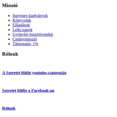
Misszió
Ingyenes kiadványok
Könyveink
Előadások
Lelki napok
Gyógyító összejövetelek
Cigánymisszió
Támogatás, 1%
Rólunk
A Szeretet földje youtube-csatornája
Szeretet földje a Facebook-on
Rólunk