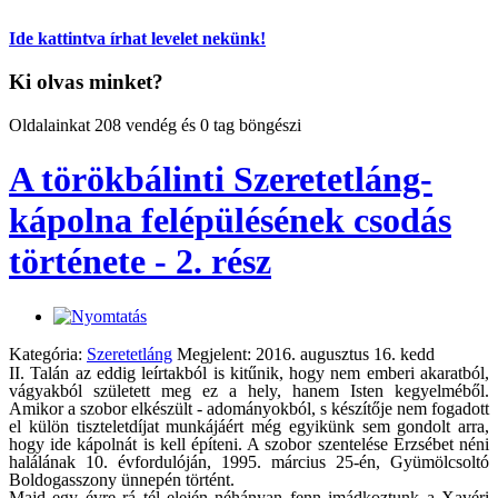
Ide kattintva írhat levelet nekünk!
Ki olvas minket?
Oldalainkat 208 vendég és 0 tag böngészi
A törökbálinti Szeretetláng-
kápolna felépülésének csodás
története - 2. rész
Kategória:
Szeretetláng
Megjelent: 2016. augusztus 16. kedd
II. Talán az eddig leírtakból is kitűnik, hogy nem emberi akaratból,
vágyakból született meg ez a hely, hanem Isten kegyelméből.
Amikor a szo­bor elkészült - adományokból, s készítője nem fogadott
el külön tiszteletdíjat munkájáért ­még egyikünk sem gondolt arra,
hogy ide kápolnát is kell építeni. A szobor szentelése Erzsébet néni
halálának 10. évfordulóján, 1995. március 25-én, Gyümölcsoltó
Boldogasszony ünnepén történt.
Majd egy évre rá tél elején néhányan fenn imádkoztunk a Xavéri