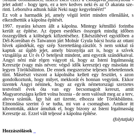
jelet adott! - hogy igen, ez a terv kedves neki és az Ő akarata sze­
rinti. Leborulva adtunk hálát Neki nagy kegyelméért!"
Ez volt a harmadik jel, amely végül letört min­den ellenállást, s
elkezdhettük a kápolna építését.
1997. nyarára készen állt a kápolna. Mintegy kétmillió forintba
került az építése. Az éppen esedékes összegek mindig időben
összegyűltek a költségek kifizetéséhez. Elkészültével egyidőben a
Dél-Koreában és Taiwanon járt Molnár Gyula bácsi hozta az ottani
hívek ajándékát, egy szép Szeretetláng-zászlót. S nem sokkal rá
kaptuk az újabb jelet, amely bizonyítja azt is, hogy a szívek
vizsgálója az Úr és Ő beteljesít mindent, ami egyezik szándékaival.
Angyi néni már régen vágyott rá, hogy az Isteni Irgalmasság
Keresztje (vagy más néven: végső idők keresztje) egy másolata itt
legyen Törökbálinton. De ennek megsz­erzése teljesen lehetetlennek
tűnt. Másrészt viszont a kápolnába kellett egy feszület, s azon
gondolkoztunk, hogy milyet, mekkorát és hon­nan vegyünk. Ekkor
üzentek Angyi néninek, hogy az egyik németországi szerzetes
testvérnél évek óta van egy becsomagolt kereszt, amit
Magyarországra kellett volna hoznia - de nem valósult meg az a terv,
ahova szánták. Így hát azt üzente, elhozza ide Törökbálintra.
Elmondása szerint ő se tudta, mi van a csomagban. Amikor itt
kibontották, akkor ámultak el, hogy bizony az Isteni Irgalmasság
Keresztje az. Ezzel vált teljessé a kápolna építése.
(folytatjuk)
Hozzászólások