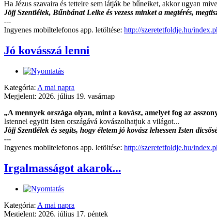
Ha Jézus szavaira és tetteire sem látják be bűneiket, akkor ugyan mivel
Jöjj Szentlélek, Bűnbánat Lelke és vezess minket a megtérés, megti
---
Ingyenes mobiltelefonos app. letöltése:
http://szeretetfoldje.hu/index
Jó kovásszá lenni
Kategória:
A mai napra
Megjelent: 2026. július 19. vasárnap
„A mennyek országa olyan, mint a kovász, amelyet fog az asszony,
Istennel együtt Isten országává kovászolhatjuk a világot...
Jöjj Szentlélek és segíts, hogy életem jó kovász lehessen Isten dic
---
Ingyenes mobiltelefonos app. letöltése:
http://szeretetfoldje.hu/index
Irgalmasságot akarok...
Kategória:
A mai napra
Megjelent: 2026. július 17. péntek