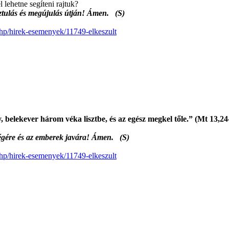
 lehetne segíteni rajtuk?
sztulás és megújulás útján! Ámen. (S)
.php/hirek-esemenyek/11749-elkeszult
 belekever három véka lisztbe, és az egész megkel tőle.” (Mt 13,24
sőségére és az emberek javára! Ámen. (S)
.php/hirek-esemenyek/11749-elkeszult