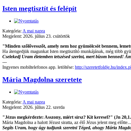
Isten megtisztít és felépít
Kategória:
A mai napra
Megjelent: 2026. július 23. csütörtök
"Minden szőlővesszőt, amely nem hoz gyümölcsöt bennem, lemetsz 
Ha átengedjük magunkat Isten megtisztító munkájának, még több gyü
Cselekedj Uram életemben tetszésed szerint, mert bízom benned! Á
---
Ingyenes mobiltelefonos app. letöltése:
http://szeretetfoldje.hu/index
Mária Magdolna szeretete
Kategória:
A mai napra
Megjelent: 2026. július 22. szerda
"Jézus megkérdezte: Asszony, miért sírsz? Kit keresel?" (Jn 20,1
Mária Magdolna a halott Jézust siratta, az élő Jézus jelent meg előtte...
Segíts Uram, hogy úgy tudjunk szeretni Téged, ahogy Mária Magdol