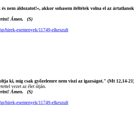
és nem áldozatot!«, akkor sohasem ítéltétek volna el az ártatlanok
szerint! Ámen. (S)
.php/hirek-esemenyek/11749-elkeszult
ltja ki, míg csak győzelemre nem viszi az igazságot." (Mt 12,14-21
ttel vezet az élet útján.
szerint! Ámen. (S)
.php/hirek-esemenyek/11749-elkeszult