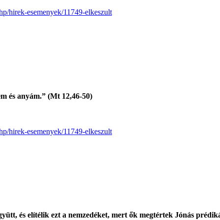
.php/hirek-esemenyek/11749-elkeszult
em és anyám.” (Mt 12,46-50)
.php/hirek-esemenyek/11749-elkeszult
együtt, és elítélik ezt a nemzedéket, mert ők megtértek Jónás prédi