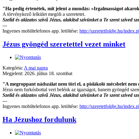
"Ha pedig értenétek, mit jelent a mondás: »Irgalmasságot akarok 
A törvénykező lelkület megöli a szeretetet.
Szelíd és alázatos szívű Jézus, alakítsd szívünket a Te szent szíved 
---
Ingyenes mobiltelefonos app. letöltése:
http://szeretetfoldje.hu/index
Jézus gyöngéd szeretettel vezet minket
Kategória:
A mai napra
Megjelent: 2026. július 18. szombat
"A megroppant nádszálat nem töri el, a pislákoló mécsbelet nem o
Jézus nem furkósbottal veri belénk az igazságot, hanem gyöngéd szerete
Szelíd és alázatos szívű Jézus, alakítsd szívünket a Te szent szíved 
---
Ingyenes mobiltelefonos app. letöltése:
http://szeretetfoldje.hu/index
Ha Jézushoz fordulunk