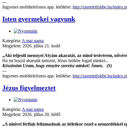
---
Ingyenes mobiltelefonos app. letöltése:
http://szeretetfoldje.hu/index
Isten gyermekei vagyunk
Kategória:
A mai napra
Megjelent: 2026. július 21. kedd
„Aki teljesíti mennyei Atyám akaratát, az mind testvérem, nővér
Ha mi hozzá akarunk tartozni, Jézus örökbe fogad minket...
Köszönöm Uram, hogy ennyire szeretsz minket! Ámen. (S)
---
Ingyenes mobiltelefonos app. letöltése:
http://szeretetfoldje.hu/index
Jézus figyelmeztet
Kategória:
A mai napra
Megjelent: 2026. július 20. hétfő
„A ninivei férfiak feltámadnak az ítéletkor ezzel a nemzedékkel 