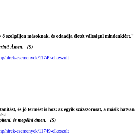
 ő szolgáljon másoknak, és odaadja életét váltságul mindenkiért."
szerint! Ámen. (S)
.php/hirek-esemenyek/11749-elkeszult
 tanítást, és jó termést is hoz: az egyik százszorosat, a másik hat
ést...
 építeni, és megélni ámen. (S)
.php/hirek-esemenyek/11749-elkeszult