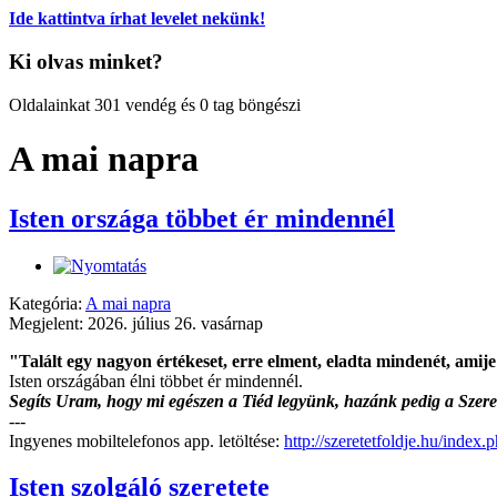
Ide kattintva írhat levelet nekünk!
Ki olvas minket?
Oldalainkat 301 vendég és 0 tag böngészi
A mai napra
Isten országa többet ér mindennél
Kategória:
A mai napra
Megjelent: 2026. július 26. vasárnap
"Talált egy nagyon értékeset, erre elment, eladta mindenét, amije
Isten országában élni többet ér mindennél.
Segíts Uram, hogy mi egészen a Tiéd legyünk, hazánk pedig a Szere
---
Ingyenes mobiltelefonos app. letöltése:
http://szeretetfoldje.hu/index
Isten szolgáló szeretete