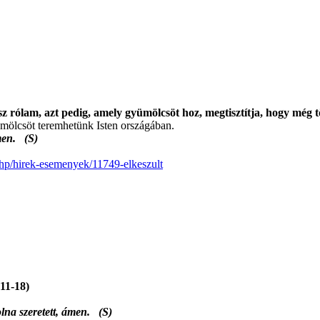
rólam, azt pedig, amely gyümölcsöt hoz, megtisztítja, hogy még t
mölcsöt teremhetünk Isten országában.
men. (S)
.php/hirek-esemenyek/11749-elkeszult
.11-18)
na szeretett, ámen. (S)