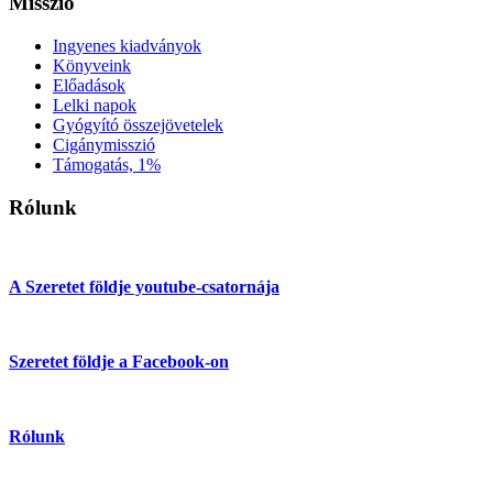
Misszió
Ingyenes kiadványok
Könyveink
Előadások
Lelki napok
Gyógyító összejövetelek
Cigánymisszió
Támogatás, 1%
Rólunk
A Szeretet földje youtube-csatornája
Szeretet földje a Facebook-on
Rólunk