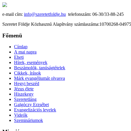
e-mail cím:
info@szeretetfoldje.hu
telefonszám: 06-30/33-88-245
Szeretet Földje Közhasznú Alapítvány számlaszáma:10700268-049
Főmenü
Címlap
A mai napra
Eheti
Hírek, események
Beszámolók, tanúságtételek
Cikkek, írások
Márk evangéliumát olvasva
Hegyi beszéd
Jézus élete
Hiszekegy
Szeretetláng
Galgóczy Erzsébet
Evangelizációs levelek
Videók
Szemináriumok