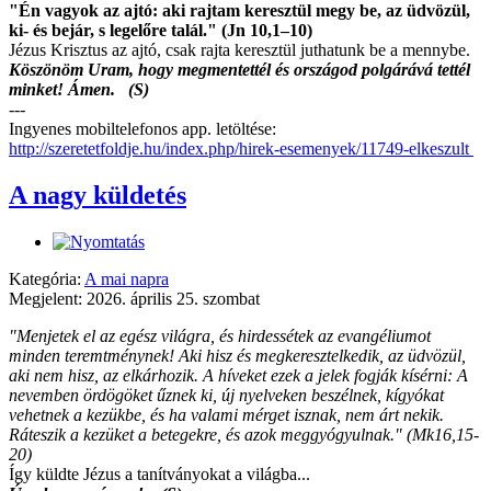
"Én vagyok az ajtó: aki rajtam keresztül megy be, az üdvözül,
ki- és bejár, s legelőre talál." (Jn 10,1–10)
Jézus Krisztus az ajtó, csak rajta keresztül juthatunk be a mennybe.
Köszönöm Uram, hogy megmentettél és országod polgárává tettél
minket! Ámen. (S)
---
Ingyenes mobiltelefonos app. letöltése:
http://szeretetfoldje.hu/index.php/hirek-esemenyek/11749-elkeszult
A nagy küldetés
Kategória:
A mai napra
Megjelent: 2026. április 25. szombat
"Menjetek el az egész világra, és hirdessétek az evangéliumot
minden teremtménynek! Aki hisz és megkeresztelkedik, az üdvözül,
aki nem hisz, az elkárhozik. A híveket ezek a jelek fogják kísérni: A
nevemben ördögöket űznek ki, új nyelveken beszélnek, kígyókat
vehetnek a kezükbe, és ha valami mérget isznak, nem árt nekik.
Ráteszik a kezüket a betegekre, és azok meggyógyulnak." (Mk16,15-
20)
Így küldte Jézus a tanítványokat a világba...