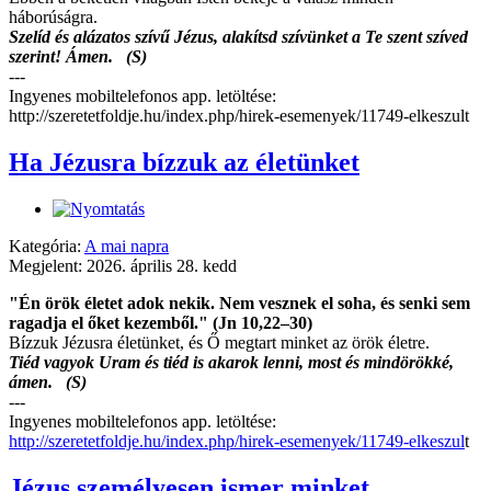
háborúságra.
Szelíd és alázatos szívű Jézus, alakítsd szívünket a Te szent szíved
szerint! Ámen. (S)
---
Ingyenes mobiltelefonos app. letöltése:
http://szeretetfoldje.hu/index.php/hirek-esemenyek/11749-elkeszult
Ha Jézusra bízzuk az életünket
Kategória:
A mai napra
Megjelent: 2026. április 28. kedd
"Én örök életet adok nekik. Nem vesznek el soha, és senki sem
ragadja el őket kezemből." (Jn 10,22–30)
Bízzuk Jézusra életünket, és Ő megtart minket az örök életre.
Tiéd vagyok Uram és tiéd is akarok lenni, most és mindörökké,
ámen. (S)
---
Ingyenes mobiltelefonos app. letöltése:
http://szeretetfoldje.hu/index.php/hirek-esemenyek/11749-elkeszul
t
Jézus személyesen ismer minket