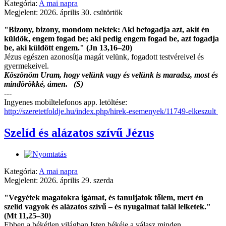
Kategória:
A mai napra
Megjelent: 2026. április 30. csütörtök
"Bizony, bizony, mondom nektek: Aki befogadja azt, akit én
küldök, engem fogad be; aki pedig engem fogad be, azt fogadja
be, aki küldött engem." (Jn 13,16–20)
Jézus egészen azonosítja magát velünk, fogadott testvéreivel és
gyermekeivel.
Köszönöm Uram, hogy velünk vagy és velünk is maradsz, most és
mindörökké, ámen. (S)
---
Ingyenes mobiltelefonos app. letöltése:
http://szeretetfoldje.hu/index.php/hirek-esemenyek/11749-elkeszult
Szelíd és alázatos szívű Jézus
Kategória:
A mai napra
Megjelent: 2026. április 29. szerda
"Vegyétek magatokra igámat, és tanuljatok tőlem, mert én
szelíd vagyok és alázatos szívű – és nyugalmat talál lelketek."
(Mt 11,25–30)
Ebben a békétlen világban Isten békéje a válasz minden