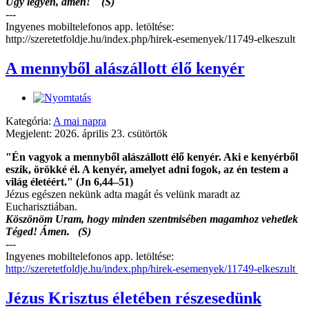
Úgy legyen, ámen! (S)
---
Ingyenes mobiltelefonos app. letöltése:
http://szeretetfoldje.hu/index.php/hirek-esemenyek/11749-elkeszult
A mennyből alászállott élő kenyér
Kategória:
A mai napra
Megjelent: 2026. április 23. csütörtök
"Én vagyok a mennyből alászállott élő kenyér. Aki e kenyérből
eszik, örökké él. A kenyér, amelyet adni fogok, az én testem a
világ életéért." (Jn 6,44–51)
Jézus egészen nekünk adta magát és velünk maradt az
Eucharisztiában.
Köszönöm Uram, hogy minden szentmisében magamhoz vehetlek
Téged! Ámen. (S)
---
Ingyenes mobiltelefonos app. letöltése:
http://szeretetfoldje.hu/index.php/hirek-esemenyek/11749-elkeszult
Jézus Krisztus életében részesedünk