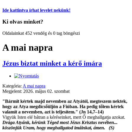
Ide kattintva írhat levelet nekünk!
Ki olvas minket?
Oldalainkat 452 vendég és 0 tag böngészi
A mai napra
Jézus biztat minket a kérő imára
Kategória:
A mai napra
Megjelent: 2026. május 02. szombat
"Bármit kértek majd nevemben az Atyától, megteszem nektek,
hogy az Atya megdicsőüljön a Fiúban. Ha pedig tőlem kértek
valamit a nevemben, azt is teljesítem." (Jn 14,7–14)
Vigyük Isten elé bátran a kéréseinket, mert Ő meghallgatja azokat.
Drága Atyánk, kérünk Téged most Jézus Krisztus nevében...
köszönjük Uram, hogy meghallgatod imáinkat, ámen. (S)