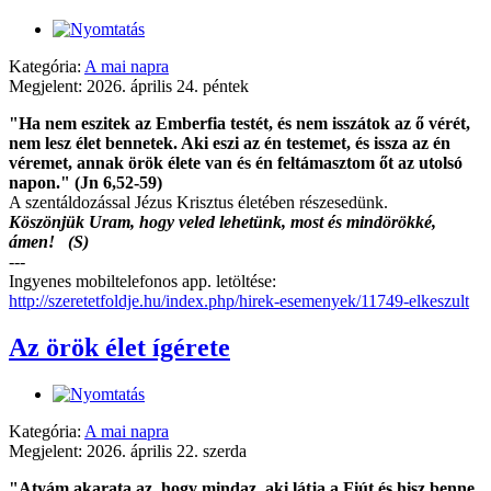
Kategória:
A mai napra
Megjelent: 2026. április 24. péntek
"Ha nem eszitek az Emberfia testét, és nem isszátok az ő vérét,
nem lesz élet bennetek. Aki eszi az én testemet, és issza az én
véremet, annak örök élete van és én feltámasztom őt az utolsó
napon." (Jn 6,52-59)
A szentáldozással Jézus Krisztus életében részesedünk.
Köszönjük Uram, hogy veled lehetünk, most és mindörökké,
ámen! (S)
---
Ingyenes mobiltelefonos app. letöltése:
http://szeretetfoldje.hu/index.php/hirek-esemenyek/11749-elkeszult
Az örök élet ígérete
Kategória:
A mai napra
Megjelent: 2026. április 22. szerda
"Atyám akarata az, hogy mindaz, aki látja a Fiút és hisz benne,