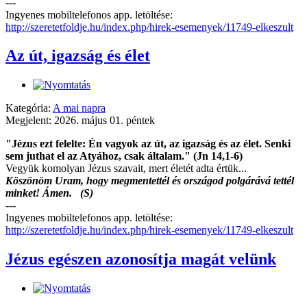
---
Ingyenes mobiltelefonos app. letöltése:
http://szeretetfoldje.hu/index.php/hirek-esemenyek/11749-elkeszult
Az út, igazság és élet
Kategória:
A mai napra
Megjelent: 2026. május 01. péntek
"Jézus ezt felelte: Én vagyok az út, az igazság és az élet. Senki
sem juthat el az Atyához, csak általam." (Jn 14,1-6)
Vegyük komolyan Jézus szavait, mert életét adta értük...
Köszönöm Uram, hogy megmentettél és országod polgárává tettél
minket! Ámen. (S)
---
Ingyenes mobiltelefonos app. letöltése:
http://szeretetfoldje.hu/index.php/hirek-esemenyek/11749-elkeszult
Jézus egészen azonosítja magát velünk