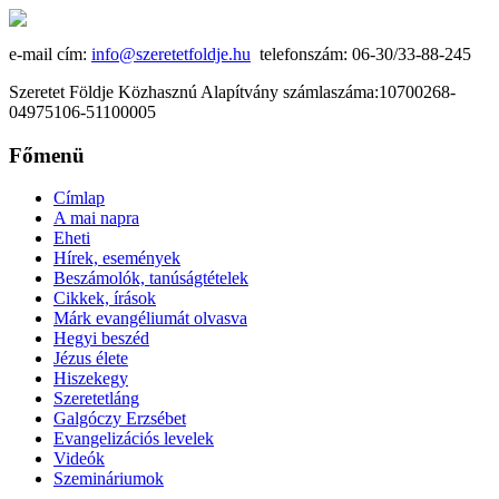
e-mail cím:
info@szeretetfoldje.hu
telefonszám: 06-30/33-88-245
Szeretet Földje Közhasznú Alapítvány számlaszáma:10700268-
04975106-51100005
Főmenü
Címlap
A mai napra
Eheti
Hírek, események
Beszámolók, tanúságtételek
Cikkek, írások
Márk evangéliumát olvasva
Hegyi beszéd
Jézus élete
Hiszekegy
Szeretetláng
Galgóczy Erzsébet
Evangelizációs levelek
Videók
Szemináriumok