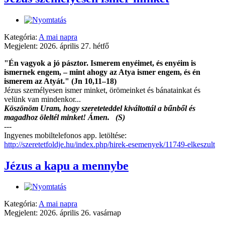
Kategória:
A mai napra
Megjelent: 2026. április 27. hétfő
"Én vagyok a jó pásztor. Ismerem enyéimet, és enyéim is
ismernek engem, – mint ahogy az Atya ismer engem, és én
ismerem az Atyát." (Jn 10,11–18)
Jézus személyesen ismer minket, örömeinket és bánatainkat és
velünk van mindenkor...
Köszönöm Uram, hogy szereteteddel kiváltottál a bűnből és
magadhoz öleltél minket! Ámen. (S)
---
Ingyenes mobiltelefonos app. letöltése:
http://szeretetfoldje.hu/index.php/hirek-esemenyek/11749-elkeszult
Jézus a kapu a mennybe
Kategória:
A mai napra
Megjelent: 2026. április 26. vasárnap