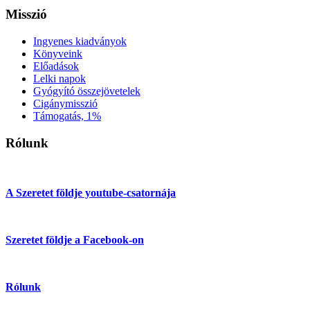
Misszió
Ingyenes kiadványok
Könyveink
Előadások
Lelki napok
Gyógyító összejövetelek
Cigánymisszió
Támogatás, 1%
Rólunk
A Szeretet földje youtube-csatornája
Szeretet földje a Facebook-on
Rólunk