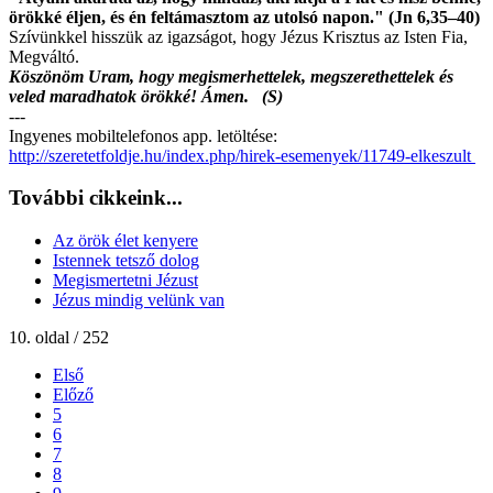
örökké éljen, és én feltámasztom az utolsó napon." (Jn 6,35–40)
Szívünkkel hisszük az igazságot, hogy Jézus Krisztus az Isten Fia,
Megváltó.
Köszönöm Uram, hogy megismerhettelek, megszerethettelek és
veled maradhatok örökké! Ámen. (S)
---
Ingyenes mobiltelefonos app. letöltése:
http://szeretetfoldje.hu/index.php/hirek-esemenyek/11749-elkeszult
További cikkeink...
Az örök élet kenyere
Istennek tetsző dolog
Megismertetni Jézust
Jézus mindig velünk van
10. oldal / 252
Első
Előző
5
6
7
8