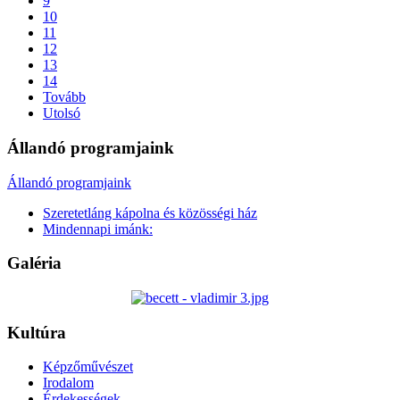
9
10
11
12
13
14
Tovább
Utolsó
Állandó programjaink
Állandó programjaink
Szeretetláng kápolna és közösségi ház
Mindennapi imánk:
Galéria
Kultúra
Képzőművészet
Irodalom
Érdekességek