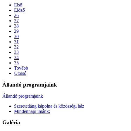
Első
Előző
26
27
28
29
30
31
32
33
34
35
Tovább
Utolsó
Állandó programjaink
Állandó programjaink
Szeretetláng kápolna és közösségi ház
Mindennapi imánk:
Galéria