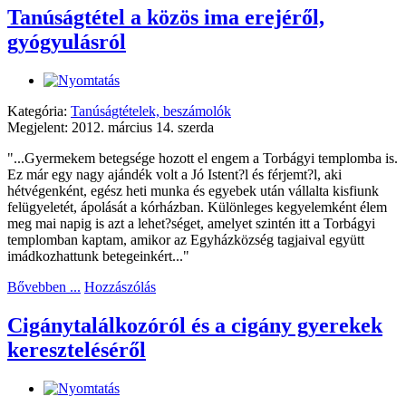
Tanúságtétel a közös ima erejéről,
gyógyulásról
Kategória:
Tanúságtételek, beszámolók
Megjelent: 2012. március 14. szerda
"...Gyermekem betegsége hozott el engem a Torbágyi templomba is.
Ez már egy nagy ajándék volt a Jó Istent?l és férjemt?l, aki
hétvégenként, egész heti munka és egyebek után vállalta kisfiunk
felügyeletét, ápolását a kórházban. Különleges kegyelemként élem
meg mai napig is azt a lehet?séget, amelyet szintén itt a Torbágyi
templomban kaptam, amikor az Egyházközség tagjaival együtt
imádkozhattunk betegeinkért..."
Bővebben ...
Hozzászólás
Cigánytalálkozóról és a cigány gyerekek
kereszteléséről