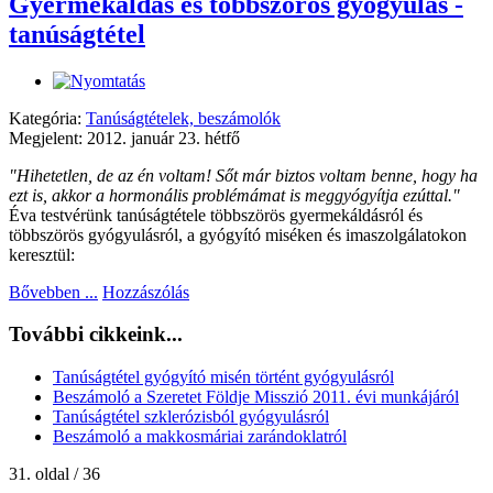
Gyermekáldás és többszörös gyógyulás -
tanúságtétel
Kategória:
Tanúságtételek, beszámolók
Megjelent: 2012. január 23. hétfő
"Hihetetlen, de az én voltam! Sőt már biztos voltam benne, hogy ha
ezt is, akkor a hormonális problémámat is meggyógyítja ezúttal."
Éva testvérünk tanúságtétele többszörös gyermekáldásról és
többszörös gyógyulásról, a gyógyító miséken és imaszolgálatokon
keresztül:
Bővebben ...
Hozzászólás
További cikkeink...
Tanúságtétel gyógyító misén történt gyógyulásról
Beszámoló a Szeretet Földje Misszió 2011. évi munkájáról
Tanúságtétel szklerózisból gyógyulásról
Beszámoló a makkosmáriai zarándoklatról
31. oldal / 36