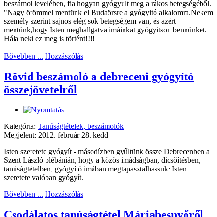
beszámol levelében, fia hogyan gyógyult meg a rákos betegségéből.
"Nagy örömmel mentünk el Budaörsre a gyógyitó alkalomra.Nekem
személy szerint sajnos elég sok betegségem van, és azért
mentünk,hogy Isten meghallgatva imáinkat gyógyitson bennünket.
Hála neki ez meg is történt!!!!
Bővebben ...
Hozzászólás
Rövid beszámoló a debreceni gyógyító
összejövetelről
Kategória:
Tanúságtételek, beszámolók
Megjelent: 2012. február 28. kedd
Isten szeretete gyógyít - másodízben gyűltünk össze Debrecenben a
Szent László plébánián, hogy a közös imádságban, dicsőítésben,
tanúságtételben, gyógyító imában megtapasztalhassuk: Isten
szeretete valóban gyógyít.
Bővebben ...
Hozzászólás
Csodálatos tanúságtétel Máriabesnyőről