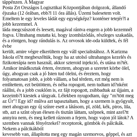
táppénzen. A Magyar
Posta Zrt Országos Logisztikai Központjában dolgozok, állandó
éjszaka (12 órában, ebb?l 11 óra állás). Üzemi balesetem volt.
Emeltem le egy leveles ládát egy egységképz? konténer tetejér?l a
jobb kezemmel. A
láda megcsúszott és leesett, magával rántva engem a jobb kezemnél
fogva. Ultrahang mutatta ki, hogy izomhúzódás, részleges szakadás,
és a röntgen, hogy rándulás is. Az orvosok ide-oda küldtek, és fél
évbe
került, amire végre elkerültem egy váll specialistához. A Karizma
Iskola el?tt megbeszéltük, hogy ha az utolsó ultrahangos kezelés és
fizikoterápia nem használ, akkor szteroid injekció, és utána m?tét.
Amikor imádkoztak értem, éreztem, ahogyan a szeretet körbe ölel,
úgy, ahogyan csak a jó Isten tud ölelni, és éreztem, hogy
folyamatosan jobb, a jobb vállam, a bal térdem, ezt még nem is
említettem, ezt beütöttem, és néha ropogott, nem tudtam id?nként
ráállni, és a jobb csuklóm is, ez fájt ropogott, zsibbadtak az újjaim, a
kezeimb?l kiestek a tárgyak. Lélekben nyugodtam, úgy "m?tött meg
az Úr"! Egy id? múlva azt tapasztaltam, hogy a szemem is gyógyult,
mert ahogyan egy új színre esett a látásom, pl, zöld, kék, piros, lila,
stb, azt a színt olyan élesen és tisztán láttam, szépnek, mint azel?tt
annyira nem, és meg kellett ráznom a fejem, hogy vajon jól látok? A
szemben vannak fényérzekel? receptorok, gömbök és pálcikák.
Nekem a pálcikákból
kevesebb van, állapította meg egy magán szemorvos, géppel, és azt