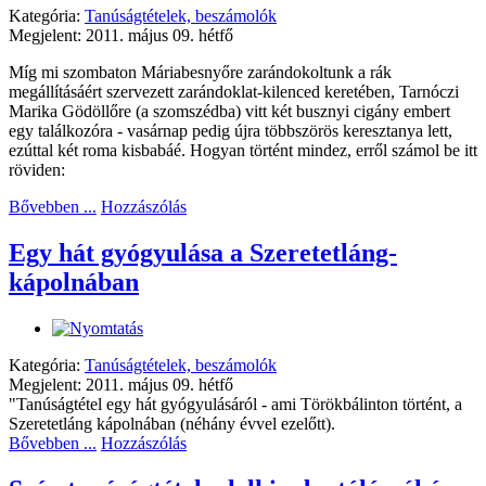
Kategória:
Tanúságtételek, beszámolók
Megjelent: 2011. május 09. hétfő
Míg mi szombaton Máriabesnyőre zarándokoltunk a rák
megállításáért szervezett zarándoklat-kilenced keretében, Tarnóczi
Marika Gödöllőre (a szomszédba) vitt két busznyi cigány embert
egy találkozóra - vasárnap pedig újra többszörös keresztanya lett,
ezúttal két roma kisbabáé. Hogyan történt mindez, erről számol be itt
röviden:
Bővebben ...
Hozzászólás
Egy hát gyógyulása a Szeretetláng-
kápolnában
Kategória:
Tanúságtételek, beszámolók
Megjelent: 2011. május 09. hétfő
"Tanúságtétel egy hát gyógyulásáról - ami Törökbálinton történt, a
Szeretetláng kápolnában (néhány évvel ezelőtt).
Bővebben ...
Hozzászólás