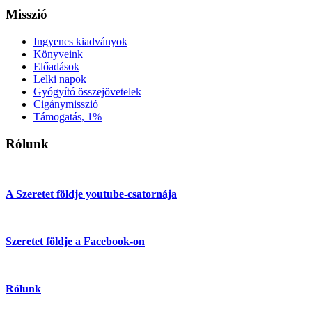
Misszió
Ingyenes kiadványok
Könyveink
Előadások
Lelki napok
Gyógyító összejövetelek
Cigánymisszió
Támogatás, 1%
Rólunk
A Szeretet földje youtube-csatornája
Szeretet földje a Facebook-on
Rólunk