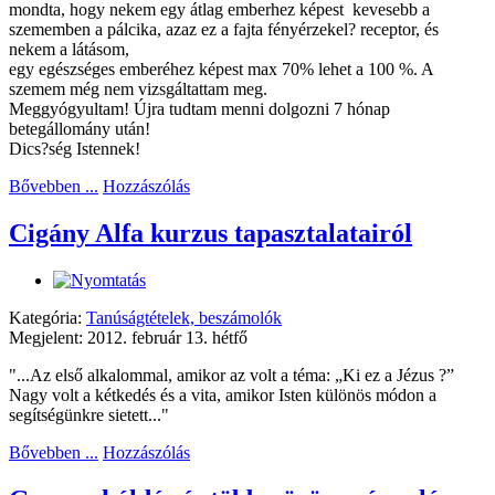
mondta, hogy nekem egy átlag emberhez képest kevesebb a
szememben a pálcika, azaz ez a fajta fényérzekel? receptor, és
nekem a látásom,
egy egészséges emberéhez képest max 70% lehet a 100 %. A
szemem még nem vizsgáltattam meg.
Meggyógyultam! Újra tudtam menni dolgozni 7 hónap
betegállomány után!
Dics?ség Istennek!
Bővebben ...
Hozzászólás
Cigány Alfa kurzus tapasztalatairól
Kategória:
Tanúságtételek, beszámolók
Megjelent: 2012. február 13. hétfő
"...Az első alkalommal, amikor az volt a téma: „Ki ez a Jézus ?”
Nagy volt a kétkedés és a vita, amikor Isten különös módon a
segítségünkre sietett..."
Bővebben ...
Hozzászólás