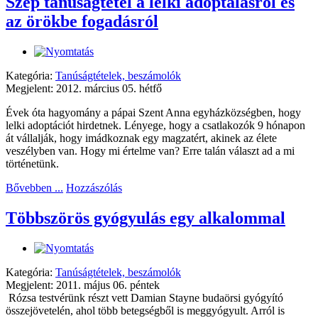
Szép tanúságtétel a lelki adoptálásról és
az örökbe fogadásról
Kategória:
Tanúságtételek, beszámolók
Megjelent: 2012. március 05. hétfő
Évek óta hagyomány a pápai Szent Anna egyházközségben, hogy
lelki adoptációt hirdetnek. Lényege, hogy a csatlakozók 9 hónapon
át vállalják, hogy imádkoznak egy magzatért, akinek az élete
veszélyben van. Hogy mi értelme van? Erre talán választ ad a mi
történetünk.
Bővebben ...
Hozzászólás
Többszörös gyógyulás egy alkalommal
Kategória:
Tanúságtételek, beszámolók
Megjelent: 2011. május 06. péntek
Rózsa testvérünk részt vett Damian Stayne budaörsi gyógyító
összejövetelén, ahol több betegségből is meggyógyult. Arról is