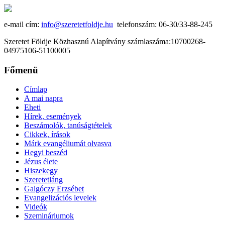
e-mail cím:
info@szeretetfoldje.hu
telefonszám: 06-30/33-88-245
Szeretet Földje Közhasznú Alapítvány számlaszáma:10700268-
04975106-51100005
Főmenü
Címlap
A mai napra
Eheti
Hírek, események
Beszámolók, tanúságtételek
Cikkek, írások
Márk evangéliumát olvasva
Hegyi beszéd
Jézus élete
Hiszekegy
Szeretetláng
Galgóczy Erzsébet
Evangelizációs levelek
Videók
Szemináriumok