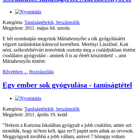
Kategória:
Tanúságtételek, beszámolók
Megjelent: 2011. május 04. szerda
E hét szombatján megyünk Máriabesnyőre a rák gyógyításáért
végzett zarándoklat-kilenced keretében. Merényi Lászlóné, Kati
néni, székesfehérvári testvérünk osztotta meg a családjukban történt
csodálatos gyógyulást - aminek ő is az életét köszönheti! -, ami
Máriabesnyőn történt:
Bővebben ...
Hozzászólás
Egy ember sok gyógyulása - tanúságtétel
Kategória:
Tanúságtételek, beszámolók
Megjelent: 2011. április 19. kedd
"Nekem a Karizma Iskolában gyógyult a jobb csuklóm, amire azt
mondták, hogy m?teni kell, igaz err?l papírt nem adtak az orvosok.
Meggyógyult továbbá a jobb vállam, amivel 7 hónapja voltam