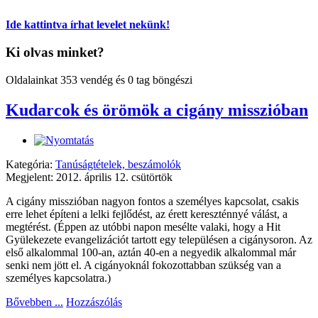
Ide kattintva írhat levelet nekünk!
Ki olvas minket?
Oldalainkat 353 vendég és 0 tag böngészi
Kudarcok és örömök a cigány misszióban
Kategória:
Tanúságtételek, beszámolók
Megjelent: 2012. április 12. csütörtök
A cigány misszióban nagyon fontos a személyes kapcsolat, csakis
erre lehet építeni a lelki fejlődést, az érett kereszténnyé válást, a
megtérést. (Éppen az utóbbi napon mesélte valaki, hogy a Hit
Gyülekezete evangelizációt tartott egy településen a cigánysoron. Az
első alkalommal 100-an, aztán 40-en a negyedik alkalommal már
senki nem jött el. A cigányoknál fokozottabban szükség van a
személyes kapcsolatra.)
Bővebben ...
Hozzászólás