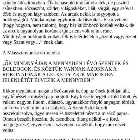
szintén átlós irányban. Ők is hasonló tunikát viseltek, de pasztell
színekben, rózsaszínt, zöldet, világoskéket, lilát, sárgát, egy szóval
több és nagyon lágy színben. Az arcuk nekik is ragyogott a
boldogságtól. Mindannyian egykorúnak látszottak. Észrevettem
(hogy hogyan, nem tudom), hogy bár különböző korúak voltak, de
az arcuk ugyanolyan korúnak tűnt, nem volt rajtuk ránc.
Mindnyájan boldogok voltak. Ők is letérdeltek a „Szent vagy, Szent
vagy Szent vagy…” ének alatt.
A Miasszonyunk azt mondta:
„ŐK MINDNYÁJAN A MENNYBEN LÉVŐ SZENTEK ÉS
BOLDOGOK, ÉS KÖZTÜK VANNAK AZOKNAK A
ROKONAIDNAK A LELKEI IS, AKIK MÁR ISTEN
JELENLÉTÉT ÉLVEZIK A MENNYBEN.”
Ekkor megláttam magát a Szűzanyát is, épp az érsek jobbján állt,
egy lépéssel a miséző pap mögött. Egy kissé lebegett a föld fölött, és
valami nagyon finom , átlátszó, ugyanakkor fénylő anyagon térdelt,
ami olyan volt mint a kristályvíz. A Szent Szűz kezeit
összekulcsolva, figyelmesen és tisztelettel nézett a miséző papra.
Onnan beszélt hozzám, de csendben, (hang nélkül – a ford.
megjegyzése) egyenesen a szívemben anélkül, hogy rám nézett
volna: