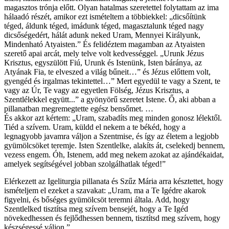
magasztos trónja előtt. Olyan hatalmas szeretettel folytattam az ima
hálaadó részét, amikor ezt ismételtem a többiekkel: „dicsőítünk
téged, áldunk téged, imádunk téged, magasztalunk téged nagy
dicsőségedért, hálát adunk neked Uram, Mennyei Királyunk,
Mindenható Atyaisten.” És felidéztem magamban az Atyaisten
szerető apai arcát, mely telve volt kedvességgel. „Urunk Jézus
Krisztus, egyszülött Fiú, Urunk és Istenünk, Isten báránya, az
Atyának Fia, te elveszed a világ bűneit…” és Jézus előttem volt,
gyengéd és irgalmas tekintettel…” Mert egyedül te vagy a Szent, te
vagy az Úr, Te vagy az egyetlen Fölség, Jézus Krisztus, a
Szentlélekkel együtt...” a gyönyörű szeretet Istene. Ő, aki abban a
pillanatban megremegtette egész bensőmet. …
És akkor azt kértem: „Uram, szabadíts meg minden gonosz lélektől.
Tiéd a szívem. Uram, küldd el nekem a te békéd, hogy a
legnagyobb javamra váljon a Szentmise, és így az életem a legjobb
gyümölcsöket teremje. Isten Szentlelke, alakíts át, cselekedj bennem,
vezess engem. Óh, Istenem, add meg nekem azokat az ajándékaidat,
amelyek segítségével jobban szolgálhatlak téged!”
Elérkezett az Igeliturgia pillanata és Szűz Mária arra késztettet, hogy
ismételjem el ezeket a szavakat: „Uram, ma a Te Igédre akarok
figyelni, és bőséges gyümölcsöt teremni általa. Add, hogy
Szentlelked tisztítsa meg szívem bensejét, hogy a Te Igéd
növekedhessen és fejlődhessen bennem, tisztítsd meg szívem, hogy
készségessé váljon.”