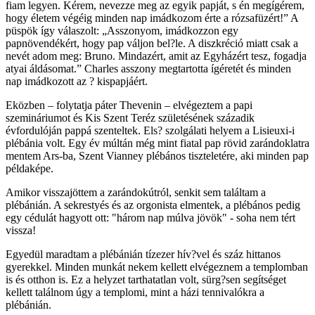
fiam legyen. Kérem, nevezze meg az egyik papját, s én megígérem,
hogy életem végéig minden nap imádkozom érte a rózsafüzért!” A
püspök így válaszolt: „Asszonyom, imádkozzon egy
papnövendékért, hogy pap váljon bel?le. A diszkréció miatt csak a
nevét adom meg: Bruno. Mindazért, amit az Egyházért tesz, fogadja
atyai áldásomat.” Charles asszony megtartotta ígéretét és minden
nap imádkozott az ? kispapjáért.
Eközben – folytatja páter Thevenin – elvégeztem a papi
szemináriumot és Kis Szent Teréz születésének századik
évfordulóján pappá szenteltek. Els? szolgálati helyem a Lisieuxi-i
plébánia volt. Egy év múltán még mint fiatal pap rövid zarándoklatra
mentem Ars-ba, Szent Vianney plébános tiszteletére, aki minden pap
példaképe.
Amikor visszajöttem a zarándokútról, senkit sem találtam a
plébánián. A sekrestyés és az orgonista elmentek, a plébános pedig
egy cédulát hagyott ott: "három nap múlva jövök" - soha nem tért
vissza!
Egyedül maradtam a plébánián tízezer hív?vel és száz hittanos
gyerekkel. Minden munkát nekem kellett elvégeznem a templomban
is és otthon is. Ez a helyzet tarthatatlan volt, sürg?sen segítséget
kellett találnom úgy a templomi, mint a házi tennivalókra a
plébánián.