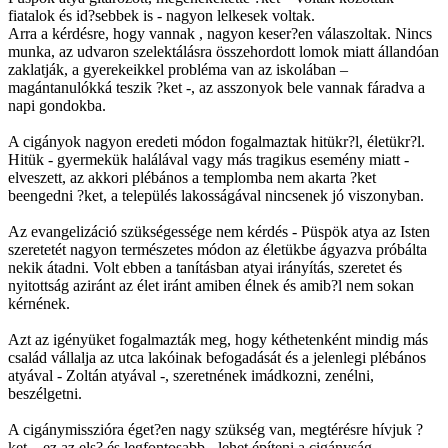
fiatalok és id?sebbek is - nagyon lelkesek voltak.
Arra a kérdésre,
hogy vannak , nagyon keser?en válaszoltak. Nincs
munka, az udvaron szelektálásra összehordott lomok miatt állandóan
zaklatják, a gyerekeikkel
probléma van az iskolában –
magántanulókká teszik ?ket -, az asszonyok
bele vannak fáradva a
napi gondokba.
A cigányok nagyon eredeti módon fogalmaztak hitükr?l, életükr?l.
Hitük - gyermekük halálával vagy más tragikus esemény miatt -
elveszett,
az akkori plébános a templomba nem akarta ?ket
beengedni ?ket, a település lakosságával nincsenek jó viszonyban.
Az evangelizáció szükségessége nem kérdés - Püspök atya az Isten
szeretetét nagyon természetes módon az életükbe ágyazva próbálta
nekik átadni. Volt ebben a tanításban atyai irányítás, szeretet és
nyitottság aziránt az élet iránt amiben élnek és amib?l nem sokan
kérnének.
Azt az igényüket fogalmazták meg, hogy
kéthetenként mindig más
család vállalja az utca lakóinak befogadását és a jelenlegi plébános
atyával - Zoltán atyával -, szeretnének imádkozni, zenélni,
beszélgetni.
A cigánymisszióra éget?en nagy szükség van, megtérésre hívjuk ?
ket – ez az els? és legfontosabb - lehet építeni a cigányság