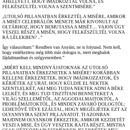
AHELLYETT, HOGY IMÁDKOZTÁL VOLNA, ÉS
FELKÉSZÜLTÉL VOLNA A SZENTMISÉRE.”
„UTOLSÓ PILLANATBAN ÉRKEZTÉL A MISÉRE, AMIKOR
A MISÉT CELEBRÁLÓK MENETE MÁR KIVONULT AZ
OLTÁRHOZ, HOGY BEMUTASSA A MISÉT… VAJON ÚGY
VESZEL RÉSZT A MISÉN, HOGY FELKÉSZÜLTÉL VOLNA
RÁ LÉLEKBEN? ..”
Így válaszoltam:” Rendben van Anyám, ne is folytasd. Nem kell,
hogy emlékeztess még több más dologra is, mert meghalok
fájdalmamban és szégyenemben.”
„MIÉRT KELL MINDNYÁJATOKNAK AZ UTOLSÓ
PILLANATBAN ÉRKEZNETEK A MISÉRE? KORÁBBAN
KELLENE ÉRKEZNETEK, HOGY IMÁDKOZZATOK, ÉS
KÉRJÉTEK AZ URAT, HOGY KÜLDJE EL NEKTEK
SZENTLELKÉT, AKI MEG TUDJA NEKTEK ADNI A BÉKE
LELKÉT, ÉS MEG TUD TISZTÍTANI BENNETEKET A
VILÁG SZELLEMÉTŐL, AZ AGGODALMAITOKTÓL, A
PROBLÉMÁITOKTÓL, ÉS MINDEN ZAVARÓ DOLOGTÓL;
LEHETŐVÉ TÉVE EZÁLTAL, HOGY MEGÉLJÉTEK EZT AZ
OLYANNYIRA SZENT PILLANATOT. TI AZONBAN
MAJDNEM OLYANKOR ÉRKEZTEK, AMIKOR KEZDETÉT
VESZI A MISE, ÉS ÚGY VESZTEK RAJTA RÉSZT, MINTHA