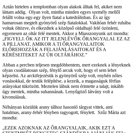
Aztán hirtelen a templomban olyan alakok álltak fel, akiket nem
láttam addig. Olyan volt, mintha minden egyes személy mellől
felállt volna egy-egy ilyen fiatal a katedrálisban. És az így
hamarosan megtelt gyönyörű szép fiatalokkal. Vakítóan fehér ruhába
voltak öltözve, és elkezdtek a középső oldalhajó felé özönleni,
egyenesen az oltár felé mentek. Akkor a Miasszonyunk azt mondta:
„FIGYELJ. ŐK AZ ITT JELENLÉVŐK ŐRANGYALAI. EZ AZ
A PILLANAT, AMIKOR A TI ŐRANGYALAITOK
ELŐREHOZZÁK A FELAJÁNLÁSAITOKAT ÉS A
KÉRÉSEITEKET AZ ÚR OLTÁRÁHOZ.”
Abban a percben teljesen megdöbbentem, mert ezeknek a lényeknek
olyan csodálatosan szép, fénylő arcuk volt, hogy el sem lehet
képzelni. Az arckifejezésük is gyönyörű szép volt, enyhén nőies
vonásokkal, de testük felépítése, a kezeik, a magasságuk férfias
arányokat tükrözött. Meztelen lábuk nem érintette a talajt, inkább
úgy mentek, mintha suhannának. Lenyűgöző látvány volt a
kivonulásuk.
Néhányan közülük arany tálhoz hasonló tárgyat vittek, ami
hatalmas, arany-fehér fényben ragyogott, fénylett. Szűz Mária azt
mondta:
„EZEK AZOKNAK AZ ŐRANGYALAIK, AKIK EZT A