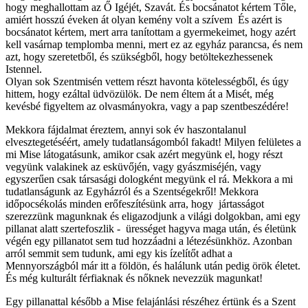
hogy meghallottam az Ő Igéjét, Szavát. És bocsánatot kértem Tőle,
amiért hosszú éveken át olyan kemény volt a szívem És azért is
bocsánatot kértem, mert arra tanítottam a gyermekeimet, hogy azért
kell vasárnap templomba menni, mert ez az egyház parancsa, és nem
azt, hogy szeretetből, és szükségből, hogy betöltekezhessenek
Istennel.
Olyan sok Szentmisén vettem részt havonta kötelességből, és úgy
hittem, hogy ezáltal üdvözülök. De nem éltem át a Misét, még
kevésbé figyeltem az olvasmányokra, vagy a pap szentbeszédére!
Mekkora fájdalmat éreztem, annyi sok év haszontalanul
elvesztegetéséért, amely tudatlanságomból fakadt! Milyen felületes a
mi Mise látogatásunk, amikor csak azért megyünk el, hogy részt
vegyünk valakinek az esküvőjén, vagy gyászmiséjén, vagy
egyszerűen csak társasági dologként megyünk el rá. Mekkora a mi
tudatlanságunk az Egyházról és a Szentségekről! Mekkora
időpocsékolás minden erőfeszítésünk arra, hogy jártasságot
szerezzünk magunknak és eligazodjunk a világi dolgokban, ami egy
pillanat alatt szertefoszlik - ürességet hagyva maga után, és életünk
végén egy pillanatot sem tud hozzáadni a létezésünkhöz. Azonban
arról semmit sem tudunk, ami egy kis ízelítőt adhat a
Mennyországból már itt a földön, és halálunk után pedig örök életet.
És még kulturált férfiaknak és nőknek nevezzük magunkat!
Egy pillanattal később a Mise felajánlási részéhez értünk és a Szent