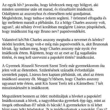
Az egyik hív? javasolta, hogy kérdezzek meg egy hölgyet, aki
minden szentmise után ott marad, és rózsafüzért imádkozik.
Odaléptem az asszonyhoz és elmeséltem neki gondjaimat.
Megkérdezte, hogy tudna-e nekem segíteni. ? örömmel elfogadta és
így mellettem maradt a plébánián. Ez a hölgy Charles asszony volt,
ugyan?, aki néhány évvel korábban megígérte Lisieux püspökének,
hogy imádkozni fog egy Bruno nev? papnövendékért.
Valamivel kés?bb Charles asszony megtudta a nevemet és kérdez?
sködni kezdett, hogy volt-e még más papnövendék is, akit Brunonak
hívtak. Így tudtam meg, hogy Charles asszony már nyolc éve
imádkozik értem. Rájöttem, hogy ez az eset az Ég sugallatára
történt, és meg kell szervezni a papokért történ? imádkozást.
A Gyermek Jézusról Nevezett Szent Teréz már gyermekkorom óta
jelen volt az életemben. Születésének századik évfordulóján
szenteltek pappá, Lisieux-ben kaptam plébániát, ott, ahol az értem
imádkozó asszony élt. Meggy?z?désem, hogy Charles asszony
ugyanazt tette értem, amit Kis Szent Teréz tett a Kármelben: ? két
misszionáriusért is imádkozott.
Megszületett bennem az ötlet: mobilizáljuk a híveket a papokért!
Imádkozzanak a hívek, a nagyobbacska gyerekek épp úgy, mint az
öregek otthonában él? nénik és bácsik! A gyermekekre is rá lehet
bízni nagy lelki feladatokat. ?k is imádkozhatnak a papokért. Úgy t?