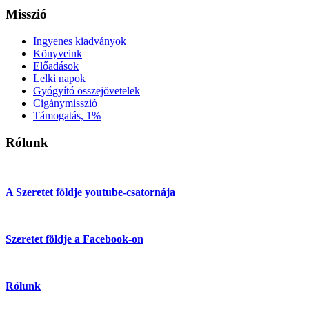
Misszió
Ingyenes kiadványok
Könyveink
Előadások
Lelki napok
Gyógyító összejövetelek
Cigánymisszió
Támogatás, 1%
Rólunk
A Szeretet földje youtube-csatornája
Szeretet földje a Facebook-on
Rólunk