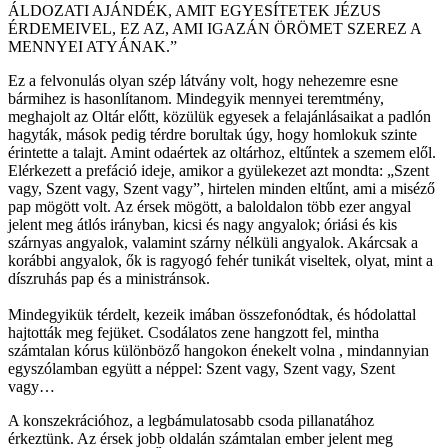
ÁLDOZATI AJÁNDÉK, AMIT EGYESÍTETEK JÉZUS
ÉRDEMEIVEL, EZ AZ, AMI IGAZÁN ÖRÖMET SZEREZ A
MENNYEI ATYÁNAK.”
Ez a felvonulás olyan szép látvány volt, hogy nehezemre esne
bármihez is hasonlítanom. Mindegyik mennyei teremtmény,
meghajolt az Oltár előtt, közülük egyesek a felajánlásaikat a padlón
hagyták, mások pedig térdre borultak úgy, hogy homlokuk szinte
érintette a talajt. Amint odaértek az oltárhoz, eltűntek a szemem elől.
Elérkezett a prefáció ideje, amikor a gyülekezet azt mondta: „Szent
vagy, Szent vagy, Szent vagy”, hirtelen minden eltűnt, ami a miséző
pap mögött volt. Az érsek mögött, a baloldalon több ezer angyal
jelent meg átlós irányban, kicsi és nagy angyalok; óriási és kis
szárnyas angyalok, valamint szárny nélküli angyalok. Akárcsak a
korábbi angyalok, ők is ragyogó fehér tunikát viseltek, olyat, mint a
díszruhás pap és a ministránsok.
Mindegyikük térdelt, kezeik imában összefonódtak, és hódolattal
hajtották meg fejüket. Csodálatos zene hangzott fel, mintha
számtalan kórus különböző hangokon énekelt volna , mindannyian
egyszólamban együtt a néppel: Szent vagy, Szent vagy, Szent
vagy…
A konszekrációhoz, a legbámulatosabb csoda pillanatához
érkeztünk. Az érsek jobb oldalán számtalan ember jelent meg