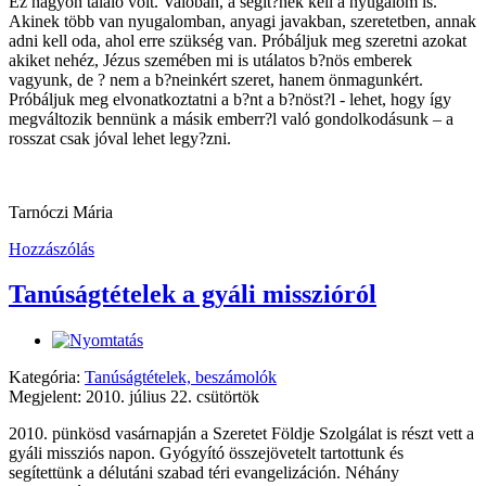
Ez nagyon találó volt. Valóban, a segít?nek kell a nyugalom is.
Akinek több van nyugalomban, anyagi javakban,
szeretetben, annak
adni kell oda, ahol erre szükség van. Próbáljuk meg szeretni azokat
akiket nehéz,
Jézus szemében
mi is utálatos b?nös emberek
vagyunk, de ? nem a b?neinkért szeret, hanem önmagunkért.
Próbáljuk meg elvonatkoztatni a b?nt a b?nöst?l - lehet, hogy így
megváltozik bennünk a másik emberr?l való gondolkodásunk – a
rosszat csak jóval lehet legy?zni.
Tarnóczi Mária
Hozzászólás
Tanúságtételek a gyáli misszióról
Kategória:
Tanúságtételek, beszámolók
Megjelent: 2010. július 22. csütörtök
2010. pünkösd vasárnapján a Szeretet Földje Szolgálat is részt vett a
gyáli missziós napon. Gyógyító összejövetelt tartottunk és
segítettünk a délutáni szabad téri evangelizáción. Néhány