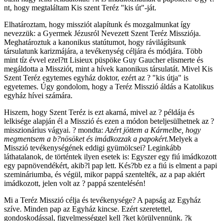
nt, hogy megtaláltam Kis szent Teréz "kis út"-ját.
Elhatároztam, hogy missziót alapítunk és mozgalmunkat így
nevezzük: a Gyermek Jézusról Nevezett Szent Teréz Missziója.
Meghatároztuk a kanonikus statútumot, hogy rávilágítsunk
társulatunk karizmájára, a tevékenység céljára és módjára. Több
mint tíz évvel ezel?tt Lisieux püspöke Guy Gaucher elismerte és
megáldotta a Missziót, mint a hívek kanonikus társulatát. Mivel Kis
Szent Teréz egytemes egyház doktor, ezért az ? "kis útja" is
egyetemes. Úgy gondolom, hogy a Teréz Misszió áldás a Katolikus
egyház hívei számára.
Hiszem, hogy Szent Teréz is ezt akarná, mivel az ? példája és
lelkisége alapján él a Misszió és ezen a módon beteljesülhetnek az ?
misszionárius vágyai. ? mondta:
Azért jöttem a Kármelbe, hogy
megmentsem a b?nösöket és imádkozzak a papokért.
Melyek a
Misszió tevékenységének eddigi gyümölcsei? Leginkább
láthatalanok, de történtek ilyen esetek is: Egyszer egy fiú imádkozott
egy papnövendékért, akib?l pap lett. Kés?bb ez a fiú is elment a papi
szemináriumba, és végül, mikor pappá szentelték, az a pap akiért
imádkozott, jelen volt az ? pappá szentelésén!
Mi a Teréz Misszió célja és tevékenysége? A papság az Egyház
szíve. Minden pap az Egyház kincse. Ezért szeretettel,
gondoskodással, figyelmességgel kell ?ket körülvennünk. ?k