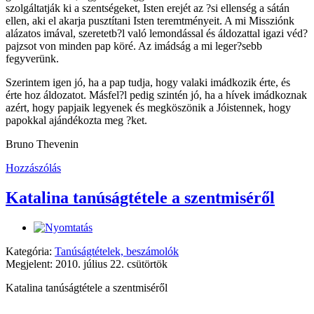
szolgáltatják ki a szentségeket, Isten erejét az ?si ellenség a sátán
ellen, aki el akarja pusztítani Isten teremtményeit. A mi Missziónk
alázatos imával, szeretetb?l való lemondással és áldozattal igazi véd?
pajzsot von minden pap köré. Az imádság a mi leger?sebb
fegyverünk.
Szerintem igen jó, ha a pap tudja, hogy valaki imádkozik érte, és
érte hoz áldozatot. Másfel?l pedig szintén jó, ha a hívek imádkoznak
azért, hogy papjaik legyenek és megköszönik a Jóistennek, hogy
papokkal ajándékozta meg ?ket.
Bruno Thevenin
Hozzászólás
Katalina tanúságtétele a szentmiséről
Kategória:
Tanúságtételek, beszámolók
Megjelent: 2010. július 22. csütörtök
Katalina tanúságtétele a szentmiséről