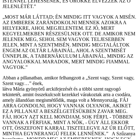
ISTENNEL LEHESSENEK, ÉS ÖRÖKKÉ ÉLVEZZÉK AZ Ő
JELENLÉTÉT.”
„MOST MÁR LÁTTAD; ÉN MINDIG ITT VAGYOK A MISÉN.
AZ EMBEREK ZARÁNDOKOLNI MENNEK AZOKRA A
HELYEKRE, AHOL MEGJELENTEM. EZ JÓ, MERT
KEGYELMEKBEN RÉSZESÜLNEK OTT. DE AMIKOR NEM
JELENEK MEG, SEHOL SEM VAGYOK TELJESEBBEN
JELEN, MINT A SZENTMISÉN. MINDIG MEGTALÁLTOK
ENGEM AZ OLTÁR LÁBAINÁL, AHOL A SZENTMISÉT
ÜNNEPLIK, A TABERNÁKULUM LÁBAINÁL, MINDIG AZ
ANGYALOKKAL MARADOK, MERT MINDIG FIAMMAL
VAGYOK.”
Abban a pillanatban, amikor felhangzott a „Szent vagy, Szent vagy,
Szent vagy…” ének,
látva Mária gyönyörű arckifejezését és a többi szent ragyogó
tekintetét, amint összekulcsolt kezekkel várakoztak arra a csodára,
amely állandóan megismétlődik, maga volt a Mennyország. FÁJ
ARRA GONDOLNI, HOGY VANNAK OLYANOK, AKIKET
EZ A PILLANAT A BESZÉLGETÉSÜKBEN ZAVAR MEG.
FÁJ, HOGY AZT KELL MONDJAM, SOK FÉRFI, - TÖBBEN
VANNAK A FÉRFIAK, MINT A NŐK, - ÚGY ÁLL EKKOR
OTT, ÖSSZEFONT KARRAL TISZTELEGVE AZ ÚR ELŐTT,
MINTHA EGYNERANGÚ FELEK LENNÉNEK.” A Szűzanya