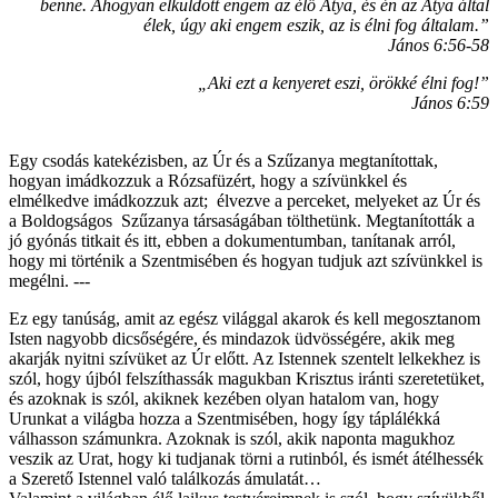
benne. Ahogyan elküldött engem az élő Atya, és én az Atya által
élek, úgy aki engem eszik, az is élni fog általam.”
János 6:56-58
„Aki ezt a kenyeret eszi, örökké élni fog!”
János 6:59
Egy csodás katekézisben, az Úr és a Szűzanya megtanítottak,
hogyan imádkozzuk a Rózsafüzért, hogy a szívünkkel és
elmélkedve imádkozzuk azt; élvezve a perceket, melyeket az Úr és
a Boldogságos Szűzanya társaságában tölthetünk. Megtanították a
jó gyónás titkait és itt, ebben a dokumentumban, tanítanak arról,
hogy mi történik a Szentmisében és hogyan tudjuk azt szívünkkel is
megélni. ---
Ez egy tanúság, amit az egész világgal akarok és kell megosztanom
Isten nagyobb dicsőségére, és mindazok üdvösségére, akik meg
akarják nyitni szívüket az Úr előtt. Az Istennek szentelt lelkekhez is
szól, hogy újból felszíthassák magukban Krisztus iránti szeretetüket,
és azoknak is szól, akiknek kezében olyan hatalom van, hogy
Urunkat a világba hozza a Szentmisében, hogy így táplálékká
válhasson számunkra. Azoknak is szól, akik naponta magukhoz
veszik az Urat, hogy ki tudjanak törni a rutinból, és ismét átélhessék
a Szerető Istennel való találkozás ámulatát…