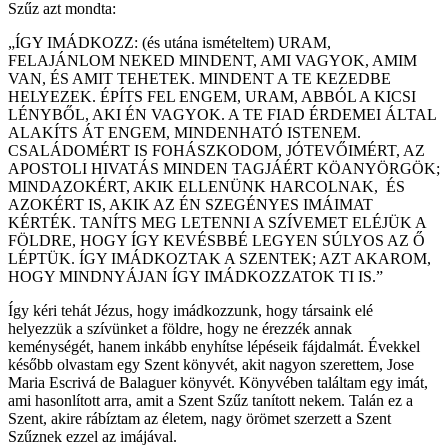
Szűz azt mondta:
„ÍGY IMÁDKOZZ: (és utána ismételtem) URAM,
FELAJÁNLOM NEKED MINDENT, AMI VAGYOK, AMIM
VAN, ÉS AMIT TEHETEK. MINDENT A TE KEZEDBE
HELYEZEK. ÉPÍTS FEL ENGEM, URAM, ABBÓL A KICSI
LÉNYBŐL, AKI ÉN VAGYOK. A TE FIAD ÉRDEMEI ÁLTAL
ALAKÍTS ÁT ENGEM, MINDENHATÓ ISTENEM.
CSALÁDOMÉRT IS FOHÁSZKODOM, JÓTEVŐIMÉRT, AZ
APOSTOLI HIVATÁS MINDEN TAGJÁÉRT KÖANYÖRGÖK;
MINDAZOKÉRT, AKIK ELLENÜNK HARCOLNAK, ÉS
AZOKÉRT IS, AKIK AZ ÉN SZEGÉNYES IMÁIMAT
KÉRTÉK. TANÍTS MEG LETENNI A SZÍVEMET ELÉJÜK A
FÖLDRE, HOGY ÍGY KEVÉSBBÉ LEGYEN SÚLYOS AZ Ő
LÉPTÜK. ÍGY IMÁDKOZTAK A SZENTEK; AZT AKAROM,
HOGY MINDNYÁJAN ÍGY IMÁDKOZZATOK TI IS.”
Így kéri tehát Jézus, hogy imádkozzunk, hogy társaink elé
helyezzük a szívünket a földre, hogy ne érezzék annak
keménységét, hanem inkább enyhítse lépéseik fájdalmát. Évekkel
később olvastam egy Szent könyvét, akit nagyon szerettem, Jose
Maria Escrivá de Balaguer könyvét. Könyvében találtam egy imát,
ami hasonlított arra, amit a Szent Szűz tanított nekem. Talán ez a
Szent, akire rábíztam az életem, nagy örömet szerzett a Szent
Szűznek ezzel az imájával.