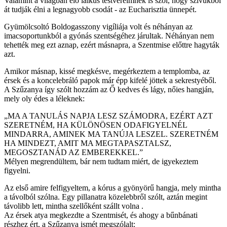
Valamint a világban élő laikus testvéreimnek is szól, hogy szívükből
át tudják élni a legnagyobb csodát - az Eucharisztia ünnepét.
Gyümölcsoltó Boldogasszony vigíliája volt és néhányan az
imacsoportunkból a gyónás szentségéhez járultak. Néhányan nem
tehették meg ezt aznap, ezért másnapra, a Szentmise előttre hagyták
azt.
Amikor másnap, kissé megkésve, megérkeztem a templomba, az
érsek és a koncelebráló papok már épp kifelé jöttek a sekrestyéből.
A Szűzanya így szólt hozzám az Ő kedves és lágy, nőies hangján,
mely oly édes a léleknek:
„MA A TANULÁS NAPJA LESZ SZÁMODRA, EZÉRT AZT
SZERETNÉM, HA KÜLÖNÖSEN ODAFIGYELNÉL
MINDARRA, AMINEK MA TANÚJA LESZEL. SZERETNÉM
HA MINDEZT, AMIT MA MEGTAPASZTALSZ,
MEGOSZTANÁD AZ EMBEREKKEL.”
Mélyen megrendültem, bár nem tudtam miért, de igyekeztem
figyelni.
Az első amire felfigyeltem, a kórus a gyönyörű hangja, mely mintha
a távolból szólna. Egy pillanatra közelebbről szólt, aztán megint
távolibb lett, mintha szellőként szállt volna .
Az érsek atya megkezdte a Szentmisét, és ahogy a bűnbánati
részhez ért, a Szűzanya ismét megszólalt: