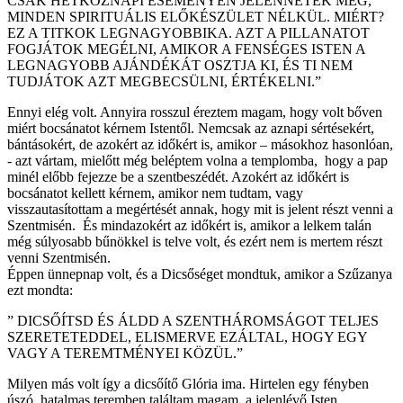
CSAK HÉTKÖZNAPI ESEMÉNYEN JELENNÉTEK MEG,
MINDEN SPIRITUÁLIS ELŐKÉSZÜLET NÉLKÜL. MIÉRT?
EZ A TITKOK LEGNAGYOBBIKA. AZT A PILLANATOT
FOGJÁTOK MEGÉLNI, AMIKOR A FENSÉGES ISTEN A
LEGNAGYOBB AJÁNDÉKÁT OSZTJA KI, ÉS TI NEM
TUDJÁTOK AZT MEGBECSÜLNI, ÉRTÉKELNI.”
Ennyi elég volt. Annyira rosszul éreztem magam, hogy volt bőven
miért bocsánatot kérnem Istentől. Nemcsak az aznapi sértésekért,
bántásokért, de azokért az időkért is, amikor – másokhoz hasonlóan,
- azt vártam, mielőtt még beléptem volna a templomba, hogy a pap
minél előbb fejezze be a szentbeszédét. Azokért az időkért is
bocsánatot kellett kérnem, amikor nem tudtam, vagy
visszautasítottam a megértését annak, hogy mit is jelent részt venni a
Szentmisén. És mindazokért az időkért is, amikor a lelkem talán
még súlyosabb bűnökkel is telve volt, és ezért nem is mertem részt
venni Szentmisén.
Éppen ünnepnap volt, és a Dicsőséget mondtuk, amikor a Szűzanya
ezt mondta:
” DICSŐÍTSD ÉS ÁLDD A SZENTHÁROMSÁGOT TELJES
SZERETETEDDEL, ELISMERVE EZÁLTAL, HOGY EGY
VAGY A TEREMTMÉNYEI KÖZÜL.”
Milyen más volt így a dicsőítő Glória ima. Hirtelen egy fényben
úszó, hatalmas teremben találtam magam, a jelenlévő Isten