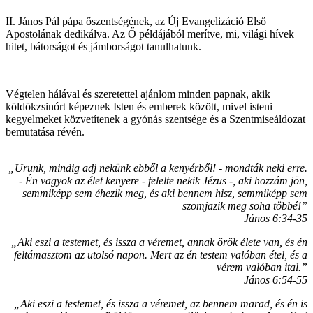
II. János Pál pápa őszentségének, az Új Evangelizáció Első
Apostolának dedikálva. Az Ő példájából merítve, mi, világi hívek
hitet, bátorságot és jámborságot tanulhatunk.
Végtelen hálával és szeretettel ajánlom minden papnak, akik
köldökzsinórt képeznek Isten és emberek között, mivel isteni
kegyelmeket közvetítenek a gyónás szentsége és a Szentmiseáldozat
bemutatása révén.
„Urunk, mindig adj nekünk ebből a kenyérből! - mondták neki erre.
- Én vagyok az élet kenyere - felelte nekik Jézus -, aki hozzám jön,
semmiképp sem éhezik meg, és aki bennem hisz, semmiképp sem
szomjazik meg soha többé!”
János 6:34-35
„Aki eszi a testemet, és issza a véremet, annak örök élete van, és én
feltámasztom az utolsó napon. Mert az én testem valóban étel, és a
vérem valóban ital.”
János 6:54-55
„Aki eszi a testemet, és issza a véremet, az bennem marad, és én is