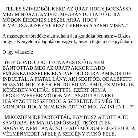
„TELJES SZIVEDBŐL KÉRD AZ URAT, HOGY BOCSÁSSA
MEG MINDAZT, AMIVEL MEGBÁNTOTTAD ŐT. ILY
MÓDON ÉRDEMES LESZEL ARRA, HOGY
KIVÁLTSÁGOSKÉNT RÉSZT VEHESS A SZENTMISÉN.”
A másodperc töredéke alatt suhant át a gondolat bennem: – Biztos,
hogy a Kegyelem állapotában vagyok, hiszen tegnap este gyóntam.
Ő így válaszolt:
„ÚGY GONDOLOD, TEGNAP ESTE ÓTA NEM
BÁNTOTTAD MEG AZ URAT? AKKOR HADD
EMLÉKEZTESSELEK EGY PÁR DOLOGRA. AMIKOR IDE
INDULTÁL, A FIATAL LÁNY, AKI SEGITŐD, ODALÉPETT
HOZZÁD, HOGY KÉRJEN TŐLED VALAMIT, ÉS MIVEL TE
KÉSÉSBEN VOLTÁL, SIETTÉL, EZÉRT NEM A
LEGKEDVESEBB MÓDON VÁLASZOLTÁL NEKI.
HIÁNYZOTT RÉSZEDRŐL A SZERETET, ÉS MÉG TE
MONDOD, HOGY NEM BÁNTOTTAD MEG AZ ISTENT…?”
„MIKÖZBEN IDETARTOTTÁL, EGY BUSZ ÁTJÖTT A TE
SÁVODBA, ÉS MAJDNEM ÖSSZEÜTKÖZTETEK.
NAGYON NEM-TANÁCSOLHATÓ MÓDON FEJEZTED KI A
VÉLMÉNYEDET AFELÉ A SZEGÉNY FICKÓ FELÉ,