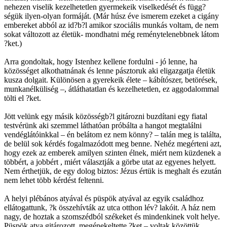
nehezen viselik kezelhetetlen gyermekeik viselkedését és függ?
ségük ilyen-olyan formáját. (Már húsz éve ismerem ezeket a cigány
embereket abból az id?b?l amikor szociális munkás voltam, de nem
sokat változott az életük- mondhatni még reménytelenebbnek látom
?ket.)
Arra gondoltak, hogy
Istenhez kellene fordulni - jó lenne, ha
közösséget alkothatnának és lenne pásztoruk aki eligazgatja életük
kusza dolgait. Különösen a gyerekeik élete – kábítószer, betörések,
munkanélküliség –, átláthatatlan és kezelhetetlen, ez
aggodalommal
tölti el ?ket.
Jött velünk egy másik közösségb?l gitározni buzdítani egy fiatal
testvérünk aki szemmel láthatóan próbálta a hangot megtalálni
vendéglátóinkkal – én belátom ez nem könny? – talán meg is találta,
de belül sok kérdés fogalmazódott meg benne. Nehéz megérteni azt,
hogy ezek az emberek amilyen szinten élnek, miért nem küzdenek a
többért, a jobbért , miért választják a görbe utat az egyenes helyett.
Nem érthetjük, de egy dolog biztos: Jézus értük is meghalt és ezután
nem lehet több kérdést feltenni.
A helyi plébános atyával és püspök atyával
az egyik családhoz
ellátogattunk, ?k összehívták az utca otthon lév? lakóit. A ház nem
nagy, de hoztak a szomszédból székeket és mindenkinek volt helye.
Püspök atya gitározott, megénekeltette ?ket – voltak közöttük