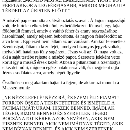
hozzátette: „MONDD MEG AZ EMBEREKNEK, HOGY EGY
FÉRFI AKKOR A LEGFÉRFIASABB, AMIKOR MEGHAJTJA
TÉRDEIT AZ ÚRISTEN ELŐTT.”
A miséző pap elmondta az átváltoztatás szavait. Átlagos magasságú
volt, de hirtelen elkezdett nőni, és betöltekezett fénnyel, egy fajta
földöntúli fénnyel, amely a vakító fehér és arany ragyogásához
hasonlítható, amely teljesen beborította, és nagyon felerősödött az
arca körül. Épp ezért nem láttam az arcvonásait. Amikor felemelte a
Szentostyát, láttam a keze fejét, amelyen bizonyos jegyek voltak,
melyekből hatalmas fény sugárzott. Jézus volt az! Ő maga volt az,
aki a saját testébe rejtette a miséző papot. Szeretete jeleként vette
körül így a miséző érsek kezét. Abban a pillanatban a Szentostya
elkezdett nőni, mígnem egész hatalmassá vált, és megjelent rajta
Jézus csodálatos arca, amely népét figyelte.
Ösztönösen meg akartam hajtani a fejem, de akkor azt mondta a
Miasszonyunk:
„NE NÉZZ LEFELÉ! NÉZZ RÁ, ÉS SZEMLÉLD FIAMAT!
FORRJON ÖSSZE A TEKINTETETEK ÉS ISMÉTELD A
FATIMAI IMÁT: URAM, HISZEK BENNED, IMÁDLAK
TÉGED, BÍZOM BENNED ÉS SZERETLEK TÉGED.
BOCSÁNATOT KÉREK AZOK NEVÉBEN, AKIK NEM
HISZNEK BENNED, AKIK NEM IMÁDNAK TÉGED, AKIK
NEM BÍZNAK BENNED, ÉS AKIK NEM SZERETNEK