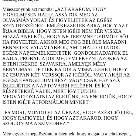
Miasszonyunk azt mondta: „AZT AKAROM, HOGY
FIGYELMESEN HALLGASSÁTOK MEG AZ
OLVASMÁNYOKAT, ÉS FIGYELJETEK AZ EGÉSZ
SZENTBESZÉDRE . EMLÉKEZZETEK ARRA, HOGY AZT
ÍRJA A BIBLIA, HOGY ISTEN IGÉJE NEM TÉR VISSZA
HOZZÁ ANÉLKÜL, HOGY NE TEREMNE GYÜMÖLCSÖT.
HA FIGYELTEK, AKKOR MEG FOG BELŐLE MARADNI
BENNETEK VALAMI ABBÓL, AMIT HALLOTTATOK.
EGÉSZ NAP ELMÉLKEDJETEK, GONDOLKADJATOK EL
RAJTA, PRÓBÁLJATOK MEG EMLÉKEZNI, AZOKRA AZ
ISTENI IGÉKRE, SZAVAKRA, AMELYEK MÉLY
BENYOMÁST TETTEK RÁTOK A MISÉN. LEHET, HOGY
EZ CSUPÁN KÉT VERSSOR AZ IGÉBŐL, VAGY AKÁR AZ
EGÉSZ EVANGÉLIUMI RÉSZ, VAGY CSAK EGY SZÓ.
ÍZLELJÉTEK A NAP TOVÁBBI FELÉBEN, ÉS ÍGY
RÉSZETEKKÉ VÁLIK, MERT ÍGY TUDJUK
MEGVÁLTOZTATNI AZ ÉLETÜNK, HA ENGEDJÜK, HOGY
ISTEN IGÉJE ÁTFORMÁLJON MINKET.”
„ÉS MOST, MONDD EL AZ ÚRNAK, HOGY AZÉRT JÖTTÉL,
HOGY RÁFIGYELJ, ÉS HOGY AZT AKAROD, HOGY
SZÓLJON MA A SZÍVEDHEZ.”
Még egyszer megköszöntem Istennek, hogy megadta a lehetőséget,