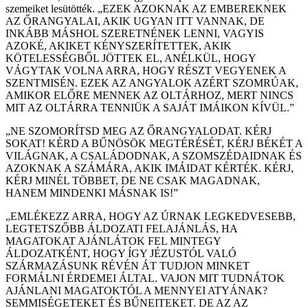
szemeiket lesütötték. „EZEK AZOKNAK AZ EMBEREKNEK
AZ ŐRANGYALAI, AKIK UGYAN ITT VANNAK, DE
INKÁBB MÁSHOL SZERETNÉNEK LENNI, VAGYIS
AZOKÉ, AKIKET KÉNYSZERÍTETTEK, AKIK
KÖTELESSÉGBŐL JÖTTEK EL, ANÉLKÜL, HOGY
VÁGYTAK VOLNA ARRA, HOGY RÉSZT VEGYENEK A
SZENTMISÉN. EZEK AZ ANGYALOK AZÉRT SZOMRÚAK,
AMIKOR ELŐRE MENNEK AZ OLTÁRHOZ, MERT NINCS
MIT AZ OLTÁRRA TENNIÜK A SAJÁT IMÁIKON KÍVÜL.”
„NE SZOMORÍTSD MEG AZ ŐRANGYALODAT. KÉRJ
SOKAT! KÉRD A BŰNÖSÖK MEGTÉRÉSÉT, KÉRJ BÉKÉT A
VILÁGNAK, A CSALÁDODNAK, A SZOMSZÉDAIDNAK ÉS
AZOKNAK A SZÁMÁRA, AKIK IMÁIDAT KÉRTÉK. KÉRJ,
KÉRJ MINÉL TÖBBET, DE NE CSAK MAGADNAK,
HANEM MINDENKI MÁSNAK IS!”
„EMLÉKEZZ ARRA, HOGY AZ ÚRNAK LEGKEDVESEBB,
LEGTETSZŐBB ÁLDOZATI FELAJÁNLÁS, HA
MAGATOKAT AJÁNLÁTOK FEL MINTEGY
ÁLDOZATKÉNT, HOGY ÍGY JÉZUSTÓL VALÓ
SZÁRMAZÁSUNK RÉVÉN ÁT TUDJON MINKET
FORMÁLNI ÉRDEMEI ÁLTAL. VAJON MIT TUDNÁTOK
AJÁNLANI MAGATOKTÓL A MENNYEI ATYÁNAK?
SEMMISÉGETEKET ÉS BŰNEITEKET. DE AZ AZ