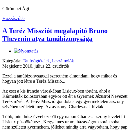
Görömbei Ági
Hozzászólás
A Teréz Missziót megalapító Bruno
Thevenin atya tanúbizonysága
Kategória:
Tanúságtételek, beszámolók
Megjelent: 2010. július 22. csütörtök
Ezzel a tanúbizonysággal szeretném elmondani, hogy mikor és
hogyan jött létre a Teréz Misszió...
Az eset a kis francia városkában Lisieux-ben történt, ahol a
Kármeliták kolostorában egykor ott élt a Gyermek Jézusról Nevezett
Teréz n?vér. A Teréz Misszió gondolata egy gyermektelen asszony
szívében született meg. Az asszonyt Charles-nak hívták.
Több, mint húsz évvel ezel?tt egy napon Charles asszony levelet írt
Lisieux püspökéhez: „Kegyelmes uram, házasságom során soha
nem született gyermekem, jóllehet mindig arra vágyódtam, hogy pap