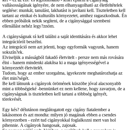
vallásosságának
igényére, de nem elhanyagolható az életfeltételek
segítése: munkát, tanulást, lakhatást is javítani kell. Tiszteletben kell
tartani az etnikai és kulturális környezetet, amihez ragaszkodnak.
Én
ebben próbálok nekik segíteni, de a cigánysággal szembeni
ellenállást nehéz legy?znöm.
A cigányságnak rá kell találni a saját identitására és akkor lehet
integrációról beszélni.
Az integráció nem azt jelenti, hogy egyformák vagyunk, hanem
sokszín?ek.
Elviseljük a másságból fakadó életvitelt - persze nem más rovására
élni - hanem mindenki alakítsa ki a maga igényességével a
környezetét életvitelét.
Tudom, hogy az ember szorgalma, igyekezete meghatározhatja az
élet min?ségét.
Be kell látnunk a cigányok örömének küszöbe jóval
alacsonyabb
mint a többségieké -bennünket ez nem
kellene,
hogy zavarjon, de a
cigányságnak is tiszteletben kell tartani a többség igényét,
törekvését.
Egy kés? délutánon meglátogatott
egy cigány fiatalember
a
lakásomon és azt mondta: milyen jó magának ebben a csendes
környezetben - ezért
tud cigányokkal foglalkozni mert van
hol
pihennie. A cigányok hangosak, zajosak.