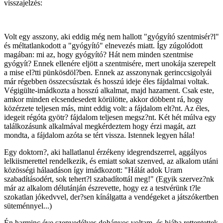
visszajelzés:
Volt egy asszony, aki eddig még nem hallott "gyógyító szentmisér?l"
és méltatlankodott a "gyógyító" elnevezés miatt. Így zúgolódott
magában: mi az, hogy gyógyító? Hát nem minden szentmise
gyógyít? Ennek ellenére eljött a szentmisére, mert unokája szerepelt
a mise el?tti pünkösdöl?ben. Ennek az asszonynak gerinccsigolyái
már régebben összecsúsztak és hosszú ideje éles fájdalmai voltak.
Végigülte-imádkozta a hosszú alkalmat, majd hazament. Csak este,
amkor minden elcsendesedett körülötte, akkor döbbent rá, hogy
közérzete teljesen más, mint eddig volt: a fájdalom elt?nt. Az éles,
idegeit régóta gyötr? fájdalom teljesen megsz?nt. Két hét múlva egy
találkozásunk alkalmával megkérdeztem hogy érzi magát, azt
mondta, a fájdalom azóta se tért vissza. Istennek legyen hála!
Egy doktorn?, aki hallatlanul érzékeny idegrendszerrel, aggályos
lelkiismerettel rendelkezik, és emiatt sokat szenved, az alkalom utáni
közösségi hálaadáson így imádkozott: "Hálát adok Uram
szabadításodért, sok tehert?l szabadítottál meg!" (Egyik szervez?nk
már az alkalom délutánján észrevette, hogy ez a testvérünk t?le
szokatlan jókedvvel, der?sen kínálgatta a vendégeket a játszókertben
süteménnyel...)
Én harminc éve szenvedélyes dohányos voltam, és hiába rettentettek