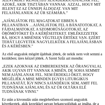
SZENTMISÉT RENGETEG SZÁNDÉKRA AJÁNLJÁK FEL;
AZOKÉ, AKIK TISZTÁBAN VANNAK AZZAL, HOGY MIT
JELENT EZ AZ ÜNNEPI ÁLDOZAT. VAN MIT
FELAJÁNLANIUK AZ ÚR SZÁMÁRA.”
„AJÁNLJÁTOK FEL MAGATOKAT EBBEN A
PILLANATBAN …AJÁNLJÁTOK FEL A BÁNATOTOKAT, A
FÁJDALMATOKAT, A SZOMORÚSÁGOTOKAT, AZ
ÖRÖMÖTÖKET ÉS A KÉRÉSEITEKET. EMLÉKEZZETEK
RÁ, HOGY A MISÉNEK VÉGTELEN ÉRTÉKE VAN. EZÉRT
TEHÁT LEGYETEK NAGYLELKŰEK A FELAJÁNLÁSBAN
ÉS A KÉRÉSBEN.”
Az első angyalok mögött újabbak jöttek, de nekik nem volt semmi a
kezükben; üres kézzel jöttek. A Szent Szűz azt mondta:
„EZEK AZOKNAK AZ EMBEREKENEK AZ ŐRANGYALAI,
AKIK UGYAN ITT VANNAK A MISÉN, DE SOHA SEMMIT
NEM AJÁNLANAK FEL. NEM ÉRDEKLI ŐKET, HOGY
MEGÉLJÉK A MISE MINDEN EGYES LITURGIKUS
PILLANATÁT, ÍGY NINCS AJÁNDÉKUK SEM, AMIT FEL
TUDNÁNAK AJÁNLANI, ÉS AZ ÚR OLTÁRA ELÉ
TUDNÁNAK VINNI.”
Ez után a kivonulás után meglehetősen szomorú angyalok
következtek, akik kezeikkel ugyan bekapcsolódtak az imába, de a