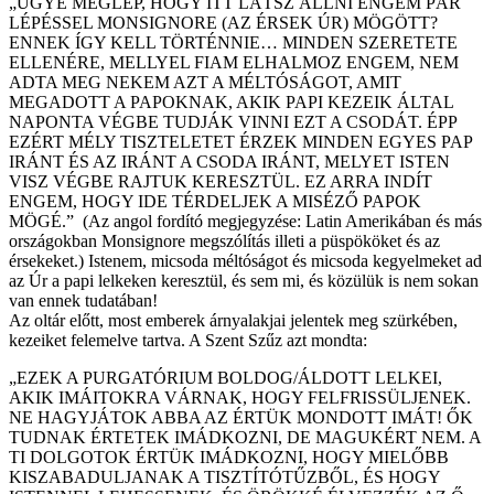
„UGYE MEGLEP, HOGY ITT LÁTSZ ÁLLNI ENGEM PÁR
LÉPÉSSEL MONSIGNORE (AZ ÉRSEK ÚR) MÖGÖTT?
ENNEK ÍGY KELL TÖRTÉNNIE… MINDEN SZERETETE
ELLENÉRE, MELLYEL FIAM ELHALMOZ ENGEM, NEM
ADTA MEG NEKEM AZT A MÉLTÓSÁGOT, AMIT
MEGADOTT A PAPOKNAK, AKIK PAPI KEZEIK ÁLTAL
NAPONTA VÉGBE TUDJÁK VINNI EZT A CSODÁT. ÉPP
EZÉRT MÉLY TISZTELETET ÉRZEK MINDEN EGYES PAP
IRÁNT ÉS AZ IRÁNT A CSODA IRÁNT, MELYET ISTEN
VISZ VÉGBE RAJTUK KERESZTÜL. EZ ARRA INDÍT
ENGEM, HOGY IDE TÉRDELJEK A MISÉZŐ PAPOK
MÖGÉ.” (Az angol fordító megjegyzése: Latin Amerikában és más
országokban Monsignore megszólítás illeti a püspököket és az
érsekeket.) Istenem, micsoda méltóságot és micsoda kegyelmeket ad
az Úr a papi lelkeken keresztül, és sem mi, és közülük is nem sokan
van ennek tudatában!
Az oltár előtt, most emberek árnyalakjai jelentek meg szürkében,
kezeiket felemelve tartva. A Szent Szűz azt mondta:
„EZEK A PURGATÓRIUM BOLDOG/ÁLDOTT LELKEI,
AKIK IMÁITOKRA VÁRNAK, HOGY FELFRISSÜLJENEK.
NE HAGYJÁTOK ABBA AZ ÉRTÜK MONDOTT IMÁT! ŐK
TUDNAK ÉRTETEK IMÁDKOZNI, DE MAGUKÉRT NEM. A
TI DOLGOTOK ÉRTÜK IMÁDKOZNI, HOGY MIELŐBB
KISZABADULJANAK A TISZTÍTÓTŰZBŐL, ÉS HOGY