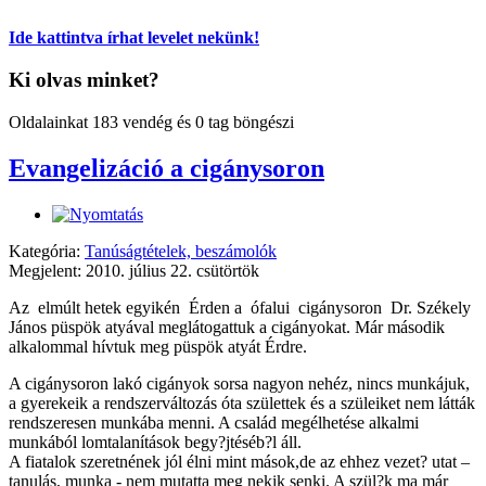
Ide kattintva írhat levelet nekünk!
Ki olvas minket?
Oldalainkat 183 vendég és 0 tag böngészi
Evangelizáció a cigánysoron
Kategória:
Tanúságtételek, beszámolók
Megjelent: 2010. július 22. csütörtök
Az elmúlt hetek egyikén Érden a ófalui cigánysoron Dr. Székely
János püspök atyával meglátogattuk a cigányokat. Már második
alkalommal hívtuk meg püspök atyát Érdre.
A cigánysoron lakó cigányok sorsa
nagyon nehéz, nincs munkájuk,
a gyerekeik
a rendszerváltozás óta
születtek és a szüleiket nem látták
rendszeresen munkába menni. A család megélhetése alkalmi
munkából lomtalanítások begy?jtéséb?l áll.
A fiatalok szeretnének jól élni mint mások,de az ehhez vezet? utat –
tanulás, munka - nem mutatta meg nekik senki. A szül?k ma már