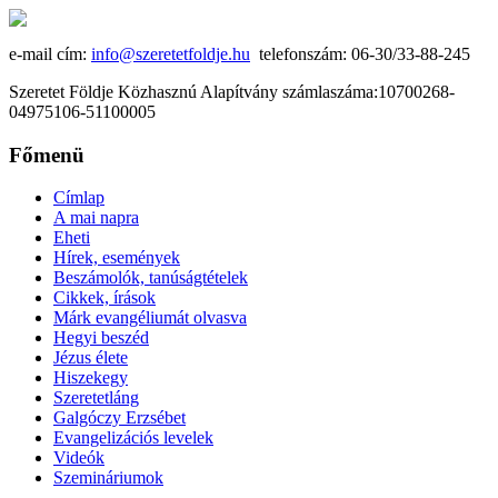
e-mail cím:
info@szeretetfoldje.hu
telefonszám: 06-30/33-88-245
Szeretet Földje Közhasznú Alapítvány számlaszáma:10700268-
04975106-51100005
Főmenü
Címlap
A mai napra
Eheti
Hírek, események
Beszámolók, tanúságtételek
Cikkek, írások
Márk evangéliumát olvasva
Hegyi beszéd
Jézus élete
Hiszekegy
Szeretetláng
Galgóczy Erzsébet
Evangelizációs levelek
Videók
Szemináriumok