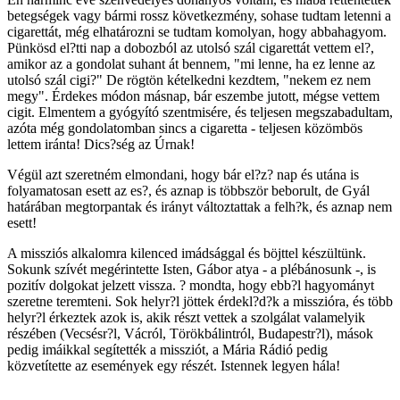
betegségek vagy bármi rossz következmény, sohase tudtam letenni a
cigarettát, még elhatározni se tudtam komolyan, hogy abbahagyom.
Pünkösd el?tti nap a dobozból az utolsó szál cigarettát vettem el?,
amikor az a gondolat suhant át bennem, "mi lenne, ha ez lenne az
utolsó szál cigi?" De rögtön kételkedni kezdtem, "nekem ez nem
megy". Érdekes módon másnap, bár eszembe jutott, mégse vettem
cigit. Elmentem a gyógyító szentmisére, és teljesen megszabadultam,
azóta még gondolatomban sincs a cigaretta - teljesen közömbös
lettem iránta! Dics?ség az Úrnak!
Végül azt szeretném elmondani, hogy bár el?z? nap és utána is
folyamatosan esett az es?, és aznap is többször beborult, de Gyál
határában megtorpantak és irányt változtattak a felh?k, és aznap nem
esett!
A missziós alkalomra kilenced imádsággal és böjttel készültünk.
Sokunk szívét megérintette Isten, Gábor atya - a plébánosunk -, is
pozitív dolgokat jelzett vissza. ? mondta, hogy ebb?l hagyományt
szeretne teremteni. Sok helyr?l jöttek érdekl?d?k a misszióra, és több
helyr?l érkeztek azok is, akik részt vettek a szolgálat valamelyik
részében (Vecsésr?l, Vácról, Törökbálintról, Budapestr?l), mások
pedig imáikkal segítették a missziót, a Mária Rádió pedig
közvetítette az események egy részét. Istennek legyen hála!