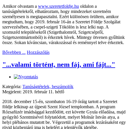
Amikor olvastam a
www.szeretetfoldje.hu
oldalon a
tanúságtételekről, elhatároztam, hogy mindezeket szeretném
személyesen is megtapasztalni. Ezért különösen örültem, amikor
megtudtam, hogy 2019. február 16-án a Szeretet Földje Szolgálat
szervezésében, a csepel-szigeti Tökölön is lesz lelki nap. A
szomszéd településekről (Szigethalomról, Szigetcsépről,
Szigetszentmártonból) is érkeztek hívek. Mintegy ötvenen gyűltünk
össze. Sokan kíváncsian, várakozással és reménnyel telve érkeztek.
Bővebben ...
Hozzászólás
"...valami történt, nem fáj, ami fájt..."
Kategória:
Tanúságtételek, beszámolók
Megjelent: 2019. február 11. hétfő
2018. december 15-én, szombaton 16-19 óráig tartott a Szeretet
földje lelkinap az újpesti Szent József templomban. A program
Rózsafüzér imádsággal kezdődött, ezt követte Gyula előadása, majd
gyógyító Szentmisével folytatódott, melyet Molnár István atya, a
helyi plébános mutatott be. Végezetül a programok lezárásaként egy
rövid közbenjáró ima is belefért a jelenlévők idejébe.