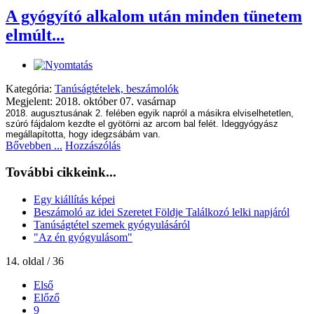
A gyógyító alkalom után minden tünetem
elmúlt...
Kategória:
Tanúságtételek, beszámolók
Megjelent: 2018. október 07. vasárnap
2018. augusztusának 2. felében egyik napról a másikra elviselhetetlen,
szúró fájdalom kezdte el gyötörni az arcom bal felét. Ideggyógyász
megállapította, hogy idegzsábám van.
Bővebben ...
Hozzászólás
További cikkeink...
Egy kiállítás képei
Beszámoló az idei Szeretet Földje Találkozó lelki napjáról
Tanúságtétel szemek gyógyulásáról
"Az én gyógyulásom"
14. oldal / 36
Első
Előző
9