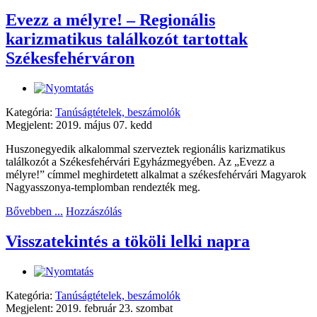
Evezz a mélyre! – Regionális
karizmatikus találkozót tartottak
Székesfehérváron
Kategória:
Tanúságtételek, beszámolók
Megjelent: 2019. május 07. kedd
Huszonegyedik alkalommal szerveztek regionális karizmatikus
találkozót a Székesfehérvári Egyházmegyében. Az „Evezz a
mélyre!” címmel meghirdetett alkalmat a székesfehérvári Magyarok
Nagyasszonya-templomban rendezték meg.
Bővebben ...
Hozzászólás
Visszatekintés a tököli lelki napra
Kategória:
Tanúságtételek, beszámolók
Megjelent: 2019. február 23. szombat