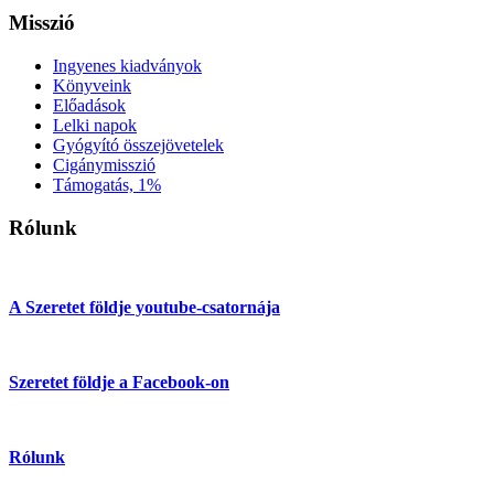
Misszió
Ingyenes kiadványok
Könyveink
Előadások
Lelki napok
Gyógyító összejövetelek
Cigánymisszió
Támogatás, 1%
Rólunk
A Szeretet földje youtube-csatornája
Szeretet földje a Facebook-on
Rólunk