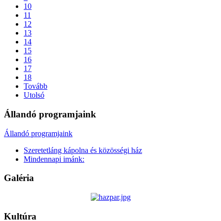
10
11
12
13
14
15
16
17
18
Tovább
Utolsó
Állandó programjaink
Állandó programjaink
Szeretetláng kápolna és közösségi ház
Mindennapi imánk:
Galéria
Kultúra