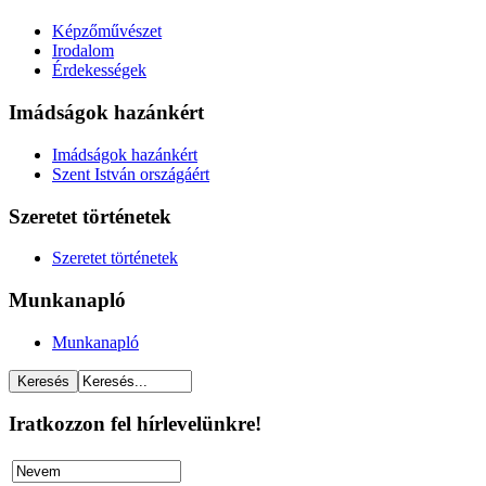
Képzőművészet
Irodalom
Érdekességek
Imádságok hazánkért
Imádságok hazánkért
Szent István országáért
Szeretet történetek
Szeretet történetek
Munkanapló
Munkanapló
Iratkozzon fel hírlevelünkre!