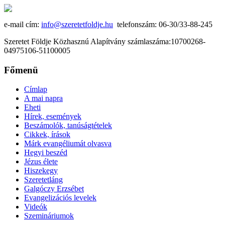
e-mail cím:
info@szeretetfoldje.hu
telefonszám: 06-30/33-88-245
Szeretet Földje Közhasznú Alapítvány számlaszáma:10700268-
04975106-51100005
Főmenü
Címlap
A mai napra
Eheti
Hírek, események
Beszámolók, tanúságtételek
Cikkek, írások
Márk evangéliumát olvasva
Hegyi beszéd
Jézus élete
Hiszekegy
Szeretetláng
Galgóczy Erzsébet
Evangelizációs levelek
Videók
Szemináriumok