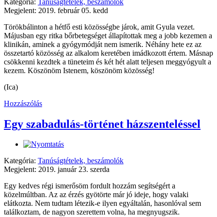
Kategória:
Tanúságtételek, beszámolók
Megjelent: 2019. február 05. kedd
Törökbálinton a hétfő esti közösségbe járok, amit Gyula vezet.
Májusban egy ritka bőrbetegséget állapítottak meg a jobb kezemen a
klinikán, aminek a gyógymódját nem ismerik. Néhány hete ez az
összetartó közösség az alkalom keretében imádkozott értem. Másnap
csökkenni kezdtek a tüneteim és két hét alatt teljesen meggyógyult a
kezem. Köszönöm Istenem, köszönöm közösség!
(Ica)
Hozzászólás
Egy szabadulás-történet házszenteléssel
Kategória:
Tanúságtételek, beszámolók
Megjelent: 2019. január 23. szerda
Egy kedves régi ismerősöm fordult hozzám segítségért a
közelmúltban. Az az érzés gyötörte már jó ideje, hogy valaki
elátkozta. Nem tudtam létezik-e ilyen egyáltalán, hasonlóval sem
találkoztam, de nagyon szerettem volna, ha megnyugszik.