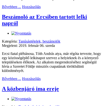
Bővebben ...
Hozzászólás
Beszámoló az Ercsiben tartott lelki
napról
Kategória:
Tanúságtételek, beszámolók
Megjelent: 2019. február 06. szerda
Ercsi fiatal plébánosa, Tóth András atya, már régóta tervezte, hogy
egy közösségépítő lelkinapot szervez a helyieknek és a környező
településeken élőknek. Az alkalom megrendezéséhez segítségül
hívta a Szeretet Földje missziós csapatának törökbálinti
különítményét.
Bővebben ...
Hozzászólás
A közbenjáró ima ereje