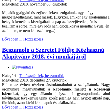
Megjelent: 2018. november 08. csütörtök
Mi, akik gyógyító összejöveteleken szolgálunk, ugyanúgy
megbetegedhetünk, mint mások. (Egyszer, amikor egy alkalommal a
betegek kenetét is kiszolgáltatta a pap az összejövetlen, én is
beálltam a sorba, mire egy idős néni csodálkozva mondta: Gyula, én
azt hittem, te nem lehetsz beteg...)
Bővebben ...
Hozzászólás
Beszámoló a Szeretet Földje Közhasznú
Alapítvány 2018. évi munkájáról
Kategória:
Tanúságtételek, beszámolók
Megjelent: 2018. december 27. csütörtök
Ebben az évben részben átstruktúrálódott a szolgálatunk. Nagy
örömünkre megnyithattuk a
kápolnánk mellett a közösségi
házunkat
,
így egy állandó helyszínnel gyarapodtunk, ahol
bővíthetjük tevékenységeink körét: jelenleg havi nyitott alkotó nap,
filmklub, azon kívül lelki napok és találkozók…
Bővebben ...
Hozzászólás