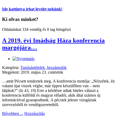
Ide kattintva írhat levelet nekünk!
Ki olvas minket?
Oldalainkat 334 vendég és 0 tag böngészi
A 2019. évi Imádság Háza konferencia
margójára…
Kategória:
Tanúságtételek, beszámolók
Megjelent: 2019. május 23. csütörtök
…amit Pécsett rendeztek meg. A konferencia mottója: „Nézzétek, én
valami újat viszek végbe, már éppen készülőben van – nem
látjátok?” (Iz 43, 19) Erre a kérdésre adtak hiteles választ a
konferencia külföldi és magyar előadói, akik által számos új
információval gyarapodtunk. A pécsiek jelesre vizsgáztak
szervezésből és vendégszeretetből.
Bővebben ...
Hozzászólás