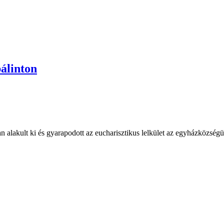
bálinton
an alakult ki és gyarapodott az eucharisztikus lelkület az egyházközs