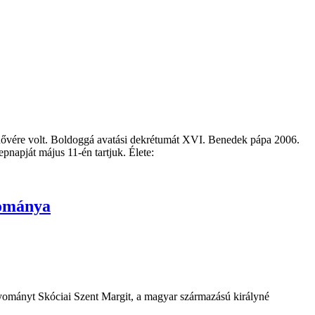
 nővére volt. Boldoggá avatási dekrétumát XVI. Benedek pápa 2006.
epnapját május 11-én tartjuk. Élete:
yománya
gyományt Skóciai Szent Margit, a magyar származású királyné