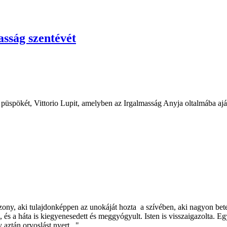
sság szentévét
üspökét, Vittorio Lupit, amelyben az Irgalmasság Anyja oltalmába ajánl
sszony, aki tulajdonképpen az unokáját hozta a szívében, aki nagyon bet
l, és a háta is kiegyenesedett és meggyógyult. Isten is visszaigazolta. 
 aztán orvoslást nyert..."