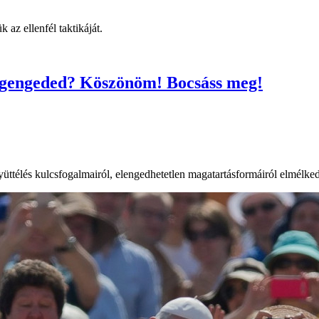
az ellenfél taktikáját.
Megengeded? Köszönöm! Bocsáss meg!
télés kulcsfogalmairól, elengedhetetlen magatartásformáiról elmélkedett 