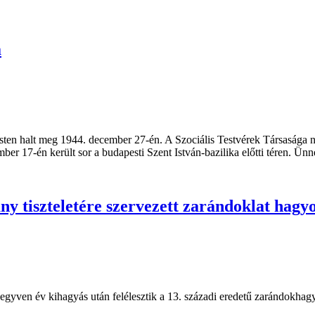
a
sten halt meg 1944. december 27-én. A Szociális Testvérek Társasága
ber 17-én került sor a budapesti Szent István-bazilika előtti téren. Ünn
ny tiszteletére szervezett zarándoklat hag
egyven év kihagyás után felélesztik a 13. századi eredetű zarándokha