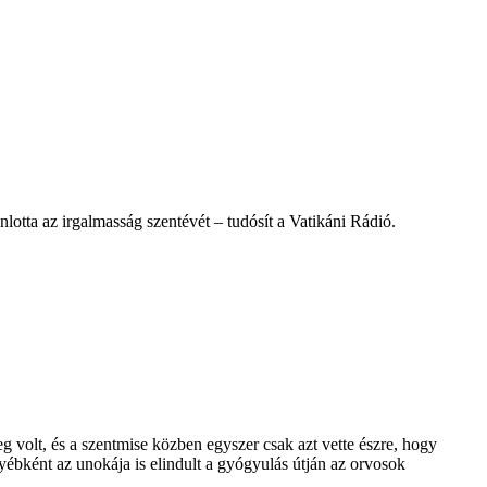
otta az irgalmasság szentévét – tudósít a Vatikáni Rádió.
eg volt, és a szentmise közben egyszer csak azt vette észre, hogy
Egyébként az unokája is elindult a gyógyulás útján az orvosok