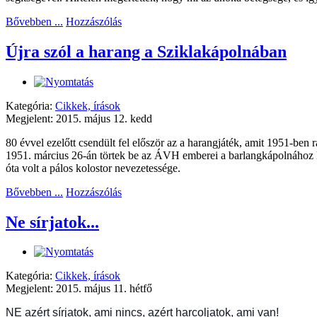
Bővebben ...
Hozzászólás
Újra szól a harang a Sziklakápolnában
Kategória:
Cikkek, írások
Megjelent: 2015. május 12. kedd
80 évvel ezelőtt csendült fel először az a harangjáték, amit 1951-ben r
1951. március 26-án törtek be az ÁVH emberei a barlangkápolnához kap
óta volt a pálos kolostor nevezetessége.
Bővebben ...
Hozzászólás
Ne sírjatok...
Kategória:
Cikkek, írások
Megjelent: 2015. május 11. hétfő
NE azért sírjatok, ami nincs, azért harcoljatok, ami van!