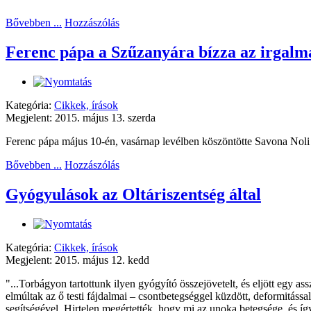
Bővebben ...
Hozzászólás
Ferenc pápa a Szűzanyára bízza az irgalma
Kategória:
Cikkek, írások
Megjelent: 2015. május 13. szerda
Ferenc pápa május 10-én, vasárnap levélben köszöntötte Savona Noli p
Bővebben ...
Hozzászólás
Gyógyulások az Oltáriszentség által
Kategória:
Cikkek, írások
Megjelent: 2015. május 12. kedd
"...Torbágyon tartottunk ilyen gyógyító összejövetelt, és eljött egy a
elmúltak az ő testi fájdalmai – csontbetegséggel küzdött, deformitássa
segítségével. Hirtelen megértették, hogy mi az unoka betegsége, és így