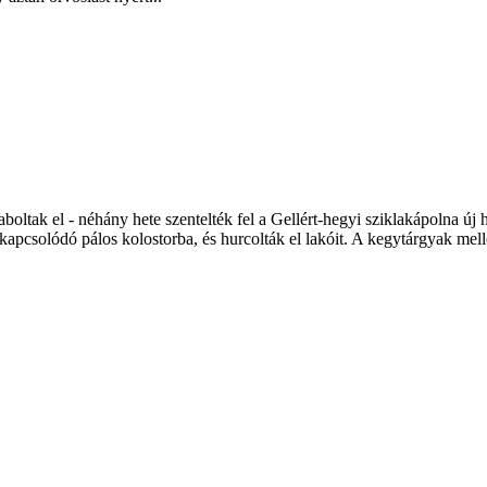
aboltak el - néhány hete szentelték fel a Gellért-hegyi sziklakápolna új h
csolódó pálos kolostorba, és hurcolták el lakóit. A kegytárgyak mellet