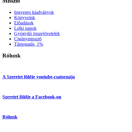
Misszió
Ingyenes kiadványok
Könyveink
Előadások
Lelki napok
Gyógyító összejövetelek
Cigánymisszió
Támogatás, 1%
Rólunk
A Szeretet földje youtube-csatornája
Szeretet földje a Facebook-on
Rólunk