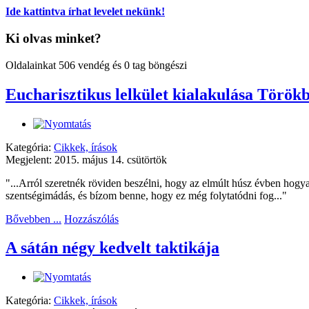
Ide kattintva írhat levelet nekünk!
Ki olvas minket?
Oldalainkat 506 vendég és 0 tag böngészi
Eucharisztikus lelkület kialakulása Török
Kategória:
Cikkek, írások
Megjelent: 2015. május 14. csütörtök
"...Arról szeretnék röviden beszélni, hogy az elmúlt húsz évben hogy
szentségimádás, és bízom benne, hogy ez még folytatódni fog..."
Bővebben ...
Hozzászólás
A sátán négy kedvelt taktikája
Kategória:
Cikkek, írások