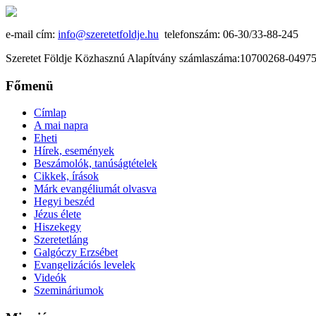
e-mail cím:
info@szeretetfoldje.hu
telefonszám: 06-30/33-88-245
Szeretet Földje Közhasznú Alapítvány számlaszáma:10700268-049
Főmenü
Címlap
A mai napra
Eheti
Hírek, események
Beszámolók, tanúságtételek
Cikkek, írások
Márk evangéliumát olvasva
Hegyi beszéd
Jézus élete
Hiszekegy
Szeretetláng
Galgóczy Erzsébet
Evangelizációs levelek
Videók
Szemináriumok