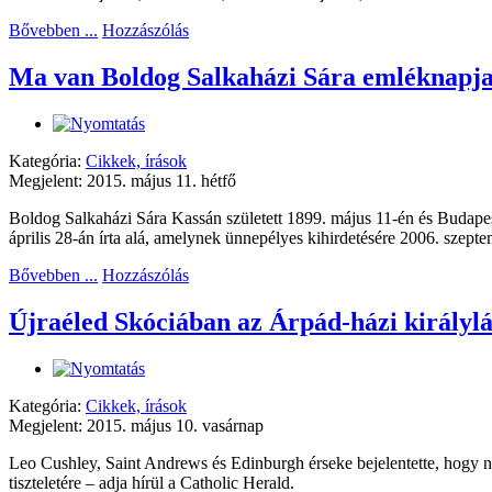
Bővebben ...
Hozzászólás
Ma van Boldog Salkaházi Sára emléknapj
Kategória:
Cikkek, írások
Megjelent: 2015. május 11. hétfő
Boldog Salkaházi Sára Kassán született 1899. május 11-én és Budape
április 28-án írta alá, amelynek ünnepélyes kihirdetésére 2006. szeptem
Bővebben ...
Hozzászólás
Újraéled Skóciában az Árpád-házi királylá
Kategória:
Cikkek, írások
Megjelent: 2015. május 10. vasárnap
Leo Cushley, Saint Andrews és Edinburgh érseke bejelentette, hogy n
tiszteletére – adja hírül a Catholic Herald.