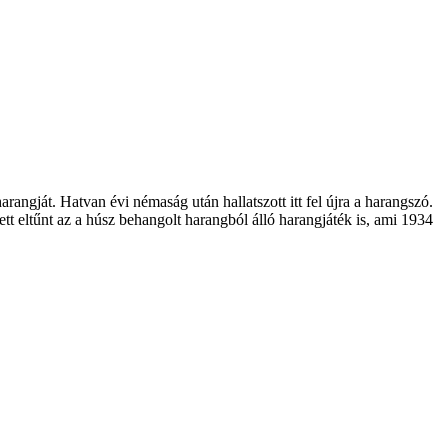
arangját. Hatvan évi némaság után hallatszott itt fel újra a harangszó.
t eltűnt az a húsz behangolt harangból álló harangjáték is, ami 1934