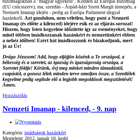
bizottságokban a "magyar ügyekről". Kedden az Európai Bizottság
(EU csúcsszerv), ma, szerdán - Árpád-házi Szent Margit ünnepén, a
Nemzeti Imanap idején - pedig az Európa Parlament tárgyal
hazánkról.
Azt gondolom, nem véletlen, hogy pont a Nemzeti
Imanap (és előtte a kilenced) idejére esik ez az eljárás-sorozat!
Hiszem, hogy Isten kegyelme időzítette így az eseményeket, hogy
minél többen imádkozzanak hazánkért és nemzetünkért ebben
a nehéz időben! Ezért hát imádkozzunk és bizakodjunk, mert
jó az Úr!
Drága Jézusom! Add, hogy eljöjjön közénk a Te országod, a
békesség és a szeretet, az igazság és igazságosság országa, a
Szeretet földje! Kérünk, óvj meg minket minden támadástól,
csapástól, a gonosz lélek minden terve omoljon össze, a Szentlélek
kegyelme pedig segítsde elő a legjobb megoldások megszületését!
Ámen.
Hozzászólás
Nemzeti Imanap - kilenced, - 9. nap
Kategória:
imádságok hazánkért
Megjelent: 2012. január 10. kedd