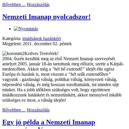
Bővebben ...
Hozzászólás
Nemzeti Imanap nyolcadszor!
Kategória:
imádságok hazánkért
Megjelent: 2011. december 02. péntek
Kedves Testvérek!
2004. őszén kezdtük meg az első Nemzeti Imanap szervezését
amelyet 2005. január 18-án tartottunk meg először, szerte a Kárpát-
medencében. Akkor még a
"hét bő esztendő”
idejét élte egész
Európa és hazánk is, most viszont a
“hét szűk esztendőben”
vagyunk - gazdasági válság, politikai válság, környezeti válság,
népesedési válság, és még hosszan sorolhatnánk, mi minden sújt
minket. Ha a jobb időkben szükséges volt, hogy együttesen
imádkozzunk hatánkért és nemzetünkért, akkor mennyivel inkább
szükséges ez most, a válság idején!
Bővebben ...
Hozzászólás
Egy jó példa a Nemzeti Imanap