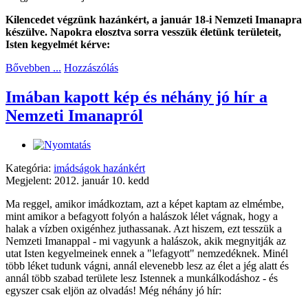
Kilencedet végzünk hazánkért, a január 18-i Nemzeti Imanapra
készülve. Napokra elosztva sorra vesszük életünk területeit,
Isten kegyelmét kérve:
Bővebben ...
Hozzászólás
Imában kapott kép és néhány jó hír a
Nemzeti Imanapról
Kategória:
imádságok hazánkért
Megjelent: 2012. január 10. kedd
Ma reggel, amikor imádkoztam, azt a képet kaptam az elmémbe,
mint amikor a befagyott folyón a halászok lélet vágnak, hogy a
halak a vízben oxigénhez juthassanak. Azt hiszem, ezt tesszük a
Nemzeti Imanappal - mi vagyunk a halászok, akik megnyitják az
utat Isten kegyelmeinek ennek a "lefagyott" nemzedéknek. Minél
több léket tudunk vágni, annál elevenebb lesz az élet a jég alatt és
annál több szabad területe lesz Istennek a munkálkodáshoz - és
egyszer csak eljön az olvadás! Még néhány jó hír: