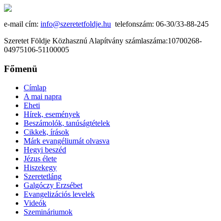
e-mail cím:
info@szeretetfoldje.hu
telefonszám: 06-30/33-88-245
Szeretet Földje Közhasznú Alapítvány számlaszáma:10700268-
04975106-51100005
Főmenü
Címlap
A mai napra
Eheti
Hírek, események
Beszámolók, tanúságtételek
Cikkek, írások
Márk evangéliumát olvasva
Hegyi beszéd
Jézus élete
Hiszekegy
Szeretetláng
Galgóczy Erzsébet
Evangelizációs levelek
Videók
Szemináriumok