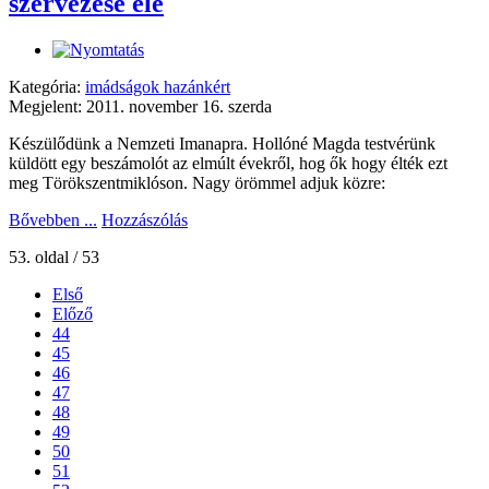
szervezése elé
Kategória:
imádságok hazánkért
Megjelent: 2011. november 16. szerda
Készülődünk a Nemzeti Imanapra. Hollóné Magda testvérünk
küldött egy beszámolót az elmúlt évekről, hog ők hogy élték ezt
meg Törökszentmiklóson. Nagy örömmel adjuk közre:
Bővebben ...
Hozzászólás
53. oldal / 53
Első
Előző
44
45
46
47
48
49
50
51