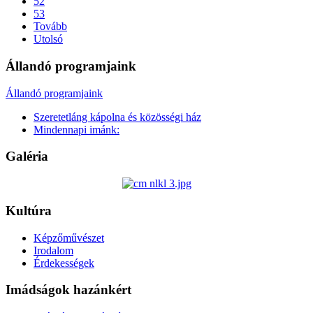
52
53
Tovább
Utolsó
Állandó programjaink
Állandó programjaink
Szeretetláng kápolna és közösségi ház
Mindennapi imánk:
Galéria
Kultúra
Képzőművészet
Irodalom
Érdekességek
Imádságok hazánkért