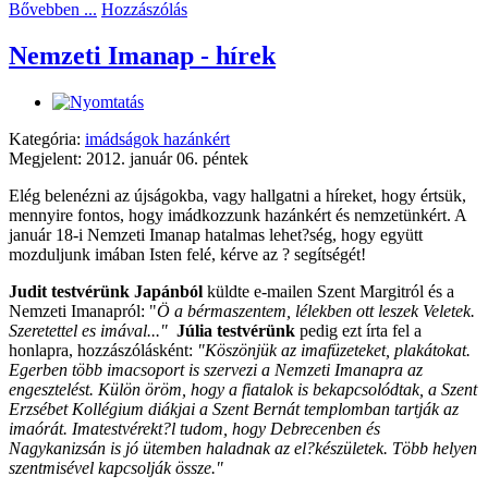
Bővebben ...
Hozzászólás
Nemzeti Imanap - hírek
Kategória:
imádságok hazánkért
Megjelent: 2012. január 06. péntek
Elég belenézni az újságokba, vagy hallgatni a híreket, hogy értsük,
mennyire fontos, hogy imádkozzunk hazánkért és nemzetünkért. A
január 18-i Nemzeti Imanap hatalmas lehet?ség, hogy együtt
mozduljunk imában Isten felé, kérve az ? segítségét!
Judit testvérünk Japánból
küldte e-mailen Szent Margitról és a
Nemzeti Imanapról: "
Ö a bérmaszentem, lélekben ott leszek Veletek.
Szeretettel es imával..."
Júlia testvérünk
pedig ezt írta fel a
honlapra, hozzászólásként:
"Köszönjük az imafüzeteket, plakátokat.
Egerben több imacsoport is szervezi a Nemzeti Imanapra az
engesztelést. Külön öröm, hogy a fiatalok is bekapcsolódtak, a Szent
Erzsébet Kollégium diákjai a Szent Bernát templomban tartják az
imaórát. Imatestvérekt?l tudom, hogy Debrecenben és
Nagykanizsán is jó ütemben haladnak az el?készületek. Több helyen
szentmisével kapcsolják össze."