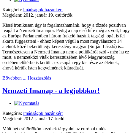
Kategória:
imádságok hazánkért
Megjelent: 2012. január 19. csütörtök
Kissé ironikusan úgy is fogalmazhatnánk, hogy a tőzsde pozitívan
reagált a Nemzeti Imanapra. Pedig a nap első híre még az volt, hogy
az Európa Parlamentben három frakció hazánk tagsági jogát is fel
akarta függeszteni - ehhez képest végül a most megválasztott 14
alelnök közé bekerült egy keresztény magyar (Surján László) is...
Természetesen a Nemzeti Imanap nem a politikáról szól - még ha ez
most, a nemzetközi viták kereszttüzében lévő Magyarország
esetében előtérbe is került - ez csupán egy kis része az életnek,
ahová kértük Isten kegyelmének kiáradását.
Bővebben ...
Hozzászólás
Nemzeti Imanap - a legjobbkor!
Kategória:
imádságok hazánkért
Megjelent: 2012. január 17. kedd
Múlt hét csütörtökön kezdtek tárgyalni az európai uniós