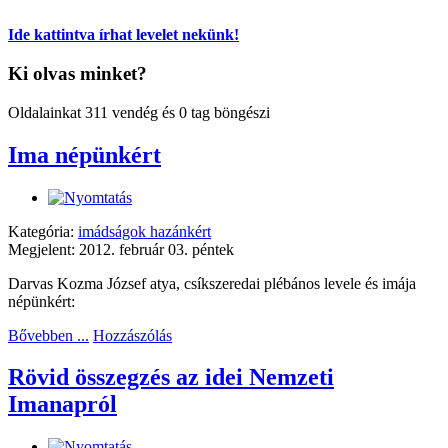
Ide kattintva írhat levelet nekünk!
Ki olvas minket?
Oldalainkat 311 vendég és 0 tag böngészi
Ima népünkért
Kategória:
imádságok hazánkért
Megjelent: 2012. február 03. péntek
Darvas Kozma József atya, csíkszeredai plébános levele és imája
népünkért:
Bővebben ...
Hozzászólás
Rövid összegzés az idei Nemzeti
Imanapról