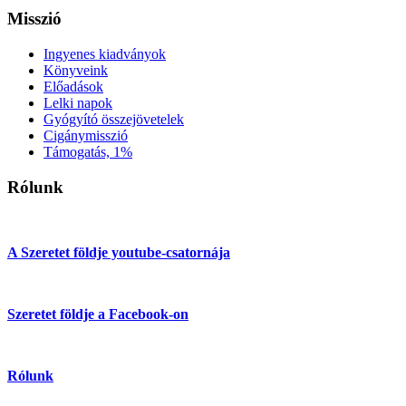
Misszió
Ingyenes kiadványok
Könyveink
Előadások
Lelki napok
Gyógyító összejövetelek
Cigánymisszió
Támogatás, 1%
Rólunk
A Szeretet földje youtube-csatornája
Szeretet földje a Facebook-on
Rólunk