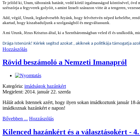
Te jelöld ki, Uram, táboraink határát, vedd körül irgalmasságod köntösével, óvd m
szétszórja a fegyverek golyóit, s amint Izraelt szárazon vitte át a tengeren, vezes
Add, végül, Urunk, legkedvesebb Atyánk, hogy felvétetvén néped kebelébe, rende
akartad, hogy kiszabaduljunk a szolgaságból és megváltassunk.
A mi Urunk, Jézus Krisztus által, ki a Szentháromságban veled él és uralkodik, 
Drága Istenünk! Kérlek segítsd azokat , akiknek a politikája támogatja azo
Hozzászólás
Rövid beszámoló a Nemzeti Imanapról
Kategória:
imádságok hazánkért
Megjelent: 2014. január 22. szerda
Hálát adok Istennek azért, hogy ilyen sokan imádkoztunk január 18-án
imádkoznak hazánkért e napon!
Bővebben ...
Hozzászólás
Kilenced hazánkért és a választásokért - 4