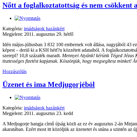
Nőtt a foglalkoztatottság és nem csökkent
Kategória:
imádságok hazánkért
Megjelent: 2011. augusztus 29. hétfő
Idén május-júliusban 3 832 100 embernek volt állása, nagyjából 43 ez
képest – derül ki a KSH hétf?n közzétett adataiból. A foglalkoztatotts
szerepl? 10,8 százalék maradt.
Mennyei Atyánk! kérünk Téged Jézus K
tisztességes fizetést kapjanak. Köszönjük, hogy megsegítesz minket! 
Hozzászólás
Üzenet és ima Medjugorjéból
Kategória:
imádságok hazánkért
Megjelent: 2011. augusztus 23. kedd
A Medjugorje hangja című újság közli az ez év augusztus 2-án Mirjana 
akaratában. Ezért most itt közöljük az üzenetet és utána a szintén az 