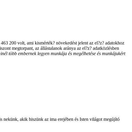
a 463 200 volt, ami kismérték? növekedést jelent az el?z? adatokhoz
viszont megtorpant, az állástalanok aránya az el?z? adatközlésben
minél több embernek legyen munkája és megélhetése és munkájukért
is nekünk, akik hiszünk az ima erejében és Isten világot megújító