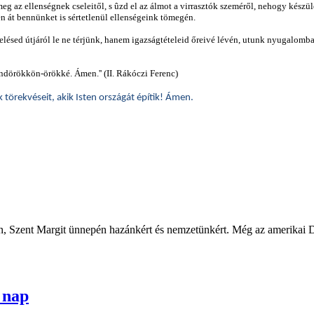
eg az ellenségnek cseleitől, s ûzd el az álmot a virrasztók szeméről, nehogy készü
sen át bennünket is sértetlenül ellenségeink tömegén.
lésed útjáról le ne térjünk, hanem igazságtételeid őreivé lévén, utunk nyugalomb
mindörökkön-örökké. Ámen.''
(II. Rákóczi Ferenc)
k törekvéseit, akik Isten országát építik! Ámen.
, Szent Margit ünnepén hazánkért és nemzetünkért. Még az amerikai Det
. nap