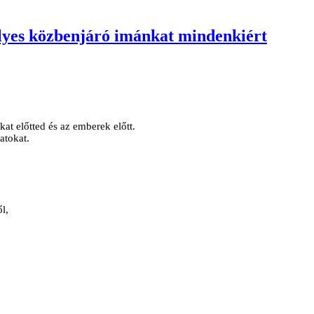
lyes közbenjáró imánkat mindenkiért
t előtted és az emberek előtt.
atokat.
l,