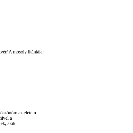
tvér/ A mosoly litániája:
Köszönöm az életem
ivel a
nek, akik