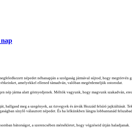
. nap
ról megfeledkezett népedet néhanapján a szolgaság jármával sújtod, hogy megtörvén 
 vétkeinket, amelyekkel ellened támadván, valóban megérdemeljük ostorodat.
en nép járma alatt görnyedjenek. Méltók vagyunk, hogy magvunk szakadván, ered
t, hallgasd meg a szegények, az özvegyek és árvák Hozzád felsíró jajkiáltását. Tek
gaságban sínylô választott népedet. És ha lelkünkben lángra lobbantanád felszabad
lsorsban bátorságot, a szerencsében mérsékletet, hogy végzéseid útján haladjanak.