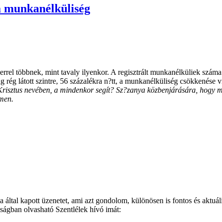
 a munkanélküliség
errel többnek, mint tavaly ilyenkor. A regisztrált munkanélküliek szám
ág rég látott szintre, 56 százalékra n?tt, a munkanélküliség csökkenése 
risztus nevében, a mindenkor segít? Sz?zanya közbenjárására, hogy 
Ámen.
által kapott üzenetet, ami azt gondolom, különösen is fontos és aktuál
újságban olvasható Szentlélek hívó imát: