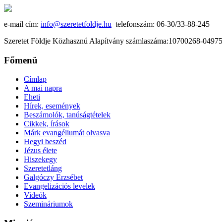
e-mail cím:
info@szeretetfoldje.hu
telefonszám: 06-30/33-88-245
Szeretet Földje Közhasznú Alapítvány számlaszáma:10700268-049
Főmenü
Címlap
A mai napra
Eheti
Hírek, események
Beszámolók, tanúságtételek
Cikkek, írások
Márk evangéliumát olvasva
Hegyi beszéd
Jézus élete
Hiszekegy
Szeretetláng
Galgóczy Erzsébet
Evangelizációs levelek
Videók
Szemináriumok