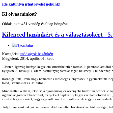
Ide kattintva írhat levelet nekünk!
Ki olvas minket?
Oldalainkat 451 vendég és 0 tag böngészi
Kilenced hazánkért és a választásokért - 5
Kategória:
imádságok hazánkért
Megjelent: 2014. április 01. kedd
,,Úristen! Igazság kútfeje, kegyelem kimeríthetetlen forrása, ki parancsolataid
nyújts neki: bevalljuk, Uram, ôseink nyughatatlanságát, beismerjük mindennapi
Rászolgálunk, Uram, hogy nemzetünk dicsôsége elenyésszék, s gyermekeink ideg
tôled, Istenünktôl és Urunktól.
Mindazáltal, ô Uram, tekintsd a nyomorúság ez örvényébe hullott népednek sóhajá
irgalmasságod cselekedeteirôl, melyekkel hajdan oly kegyesen elárasztottad szol
élesítsd fegyvereinket, hogy egyesült erővel szolgálhassunk kegyes akaratodnak.
Adj, Uram, azoknak, akiket vezéreinkül rendeltél, hivatásukban bölcsességet, ba