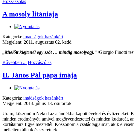
Hozzászólás
A mosoly litániája
Kategória:
imádságok hazánkért
Megjelent: 2011. augusztus 02. kedd
„Mielőtt kiejtenél egy szót … mindig mosolyogj.”
/Giorgio Finotti tes
Bővebben ...
Hozzászólás
II. János Pál pápa imája
Kategória:
imádságok hazánkért
Megjelent: 2013. július 18. csütörtök
Uram, köszönöm Neked az ajándékba kapott éveket és évtizedeket. 
minden eredményét, amivel megörvendeztettél és minden kudarcát, am
korlátaimra figyelmeztettél. Köszönöm a családtagjaimat, akik elvisel
mellettem állnak és szeretnek.