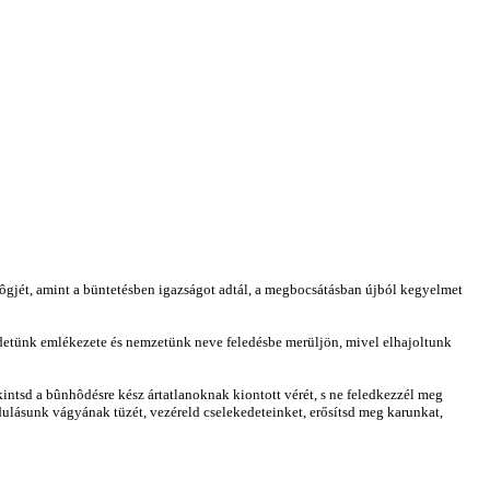
gôgjét, amint a büntetésben igazságot adtál, a megbocsátásban újból kegyelmet
etünk emlékezete és nemzetünk neve feledésbe merüljön, mivel elhajoltunk
intsd a bûnhôdésre kész ártatlanoknak kiontott vérét, s ne feledkezzél meg
ulásunk vágyának tüzét, vezéreld cselekedeteinket, erősítsd meg karunkat,