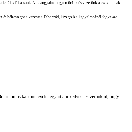
letlenül találtassunk. A Te angyalod legyen őrünk és vezetőnk a csatában, aki
an és békességben vezessen Tehozzád, ki
végtelen kegyelmednél fogva azt
roitból is kaptam levelet egy ottani kedves testvérünktől, hogy