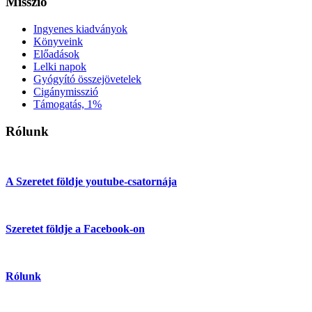
Misszió
Ingyenes kiadványok
Könyveink
Előadások
Lelki napok
Gyógyító összejövetelek
Cigánymisszió
Támogatás, 1%
Rólunk
A Szeretet földje youtube-csatornája
Szeretet földje a Facebook-on
Rólunk