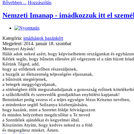
Bővebben ...
Hozzászólás
Nemzeti Imanap - imádkozzuk itt el szemé
Kategória:
imádságok hazánkért
Megjelent: 2014. január 18. szombat
Mennyei Atyánk!
Hálát adok neked azért, hogy képviselhetem országunkat és egyházunka
Kérlek segíts, hogy bűneim ellenére jól végezzem el a rám bízott felad
Kérünk Téged, add,
hogy az erőtlenek erőben részesüljenek,
a buzgók az életszentség teljességére eljussanak,
a bűnösök megtérjenek,
a betegek meggyógyuljanak,
a sötétségben élők megszabaduljanak a gonoszság erőinek kötelékeibő
a szűkölködők és szenvedők gondjaikban enyhülést kapjanak!
Bennünket pedig vezess el a teljes egységre Jézus Krisztus nevében,
a mindenkor segítő Szűzanya közbenjárására,
hogy hazánk, mint a Szeretet földje felvirágozzon
és minden helyzetben megdicsőítse a Te neved
a Szentlélek ajándékai és kegyelmei által.
Köszönöm Atyám, hogy kedves neked ez a föld
és megsegítesz minket. Ámen.