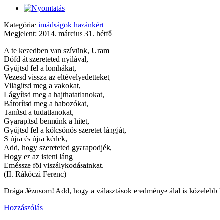
Kategória:
imádságok hazánkért
Megjelent: 2014. március 31. hétfő
A te kezedben van szívünk, Uram,
Döfd át szereteted nyilával,
Gyújtsd fel a lomhákat,
Vezesd vissza az eltévelyedetteket,
Világítsd meg a vakokat,
Lágyítsd meg a hajthatatlanokat,
Bátorítsd meg a habozókat,
Tanítsd a tudatlanokat,
Gyarapítsd bennünk a hitet,
Gyújtsd fel a kölcsönös szeretet lángját,
S újra és újra kérlek,
Add, hogy szereteted gyarapodjék,
Hogy ez az isteni láng
Eméssze föl viszálykodásainkat.
(II. Rákóczi Ferenc)
Drága Jézusom! Add, hogy a választások eredménye álal is közelebb ke
Hozzászólás