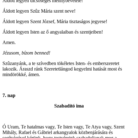
Áldott legyen dicsőséges mennybevétele!
Áldott legyen Szûz Mária szent neve!
Áldott legyen Szent József, Mária tisztaságos jegyese!
Áldott legyen Isten az ő angyalaiban és szentjeiben!
Amen.
Jézusom, bízom benned!
Szûzanyánk, a te szívedben tökéletes Isten- és emberszeretet
lakozik. Áraszd ránk Szeretetlángod kegyelmi hatását most és
mindörökké, ámen.
7. nap
Szabadító ima
Ó Uram, Te hatalmas vagy, Te Isten vagy, Te Atya vagy, Szent
Mihály, Rafael és Gábriel arkangyalok közbenjárására és
segítségével kérünk, hogy testvéreink szabaduljanak meg a