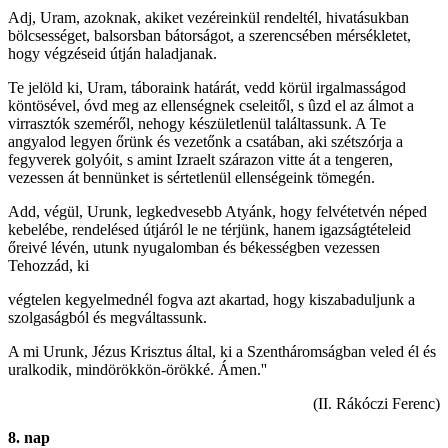
Adj, Uram, azoknak, akiket vezéreinkül rendeltél, hivatásukban
bölcsességet, balsorsban bátorságot, a szerencsében mérsékletet,
hogy végzéseid útján haladjanak.
Te jelöld ki, Uram, táboraink határát, vedd körül irgalmasságod
köntösével, óvd meg az ellenségnek cseleitől, s ûzd el az álmot a
virrasztók szeméről, nehogy készületlenül találtassunk. A Te
angyalod legyen őrünk és vezetőnk a csatában, aki szétszórja a
fegyverek golyóit, s amint Izraelt szárazon vitte át a tengeren,
vezessen át bennünket is sértetlenül ellenségeink tömegén.
Add, végül, Urunk, legkedvesebb Atyánk, hogy felvétetvén néped
kebelébe, rendelésed útjáról le ne térjünk, hanem igazságtételeid
őreivé lévén, utunk nyugalomban és békességben vezessen
Tehozzád, ki
végtelen kegyelmednél fogva azt akartad, hogy kiszabaduljunk a
szolgaságból és megváltassunk.
A mi Urunk, Jézus Krisztus által, ki a Szentháromságban veled él és
uralkodik, mindörökkön-örökké. Ámen.''
(II. Rákóczi Ferenc)
8. nap