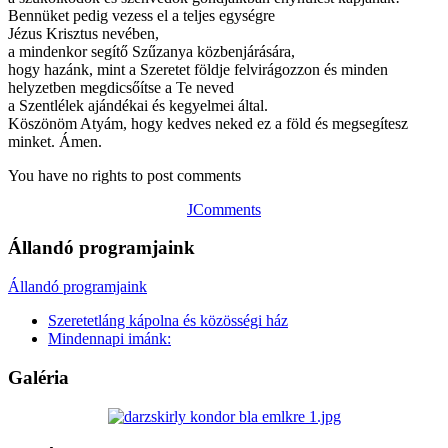
Bennüket pedig vezess el a teljes egységre
Jézus Krisztus nevében,
a mindenkor segítő Szűzanya közbenjárására,
hogy hazánk, mint a Szeretet földje felvirágozzon és minden
helyzetben megdicsőítse a Te neved
a Szentlélek ajándékai és kegyelmei által.
Köszönöm Atyám, hogy kedves neked ez a föld és megsegítesz
minket. Ámen.
You have no rights to post comments
JComments
Állandó programjaink
Állandó programjaink
Szeretetláng kápolna és közösségi ház
Mindennapi imánk:
Galéria