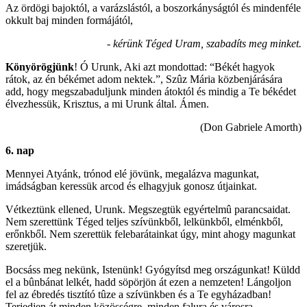
Az ördögi bajoktól, a varázslástól, a boszorkányságtól és mindenféle
okkult baj minden formájától,
- kérünk Téged Uram, szabadíts meg minket.
Könyörögjünk
! Ó Urunk, Aki azt mondottad: “Békét hagyok
rátok, az én békémet adom nektek.”, Szûz Mária közbenjárására
add, hogy megszabaduljunk minden átoktól és mindig a Te békédet
élvezhessük, Krisztus, a mi Urunk által. Ámen.
(Don Gabriele Amorth)
6. nap
Mennyei Atyánk, trónod elé jövünk, megalázva magunkat,
imádságban keressük arcod és elhagyjuk gonosz útjainkat.
Vétkeztünk ellened, Urunk. Megszegtük egyértelmû parancsaidat.
Nem szerettünk Téged teljes szívünkből, lelkünkből, elménkből,
erőnkből. Nem szerettük felebarátainkat úgy, mint ahogy magunkat
szeretjük.
Bocsáss meg nekünk, Istenünk! Gyógyítsd meg országunkat! Küldd
el a bûnbánat lelkét, hadd söpörjön át ezen a nemzeten! Lángoljon
fel az ébredés tisztító tûze a szívünkben és a Te egyházadban!
Terjedjen át minden közösségre, minden falura és városra