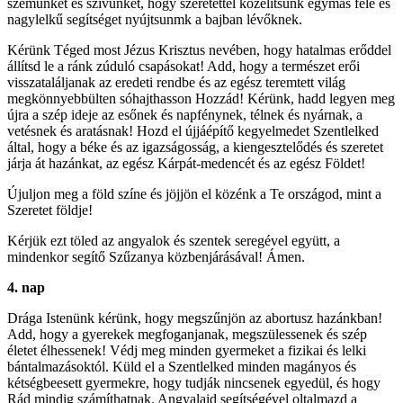
szemünket és szívünket, hogy szeretettel közelítsünk egymás felé és
nagylelkű segítséget nyújtsunmk a bajban lévőknek.
Kérünk Téged most Jézus Krisztus nevében, hogy hatalmas erőddel
állítsd le a ránk zúduló csapásokat! Add, hogy a természet erői
visszataláljanak az eredeti rendbe és az egész teremtett világ
megkönnyebbülten sóhajthasson Hozzád! Kérünk, hadd legyen meg
újra a szép ideje az esőnek és napfénynek, télnek és nyárnak, a
vetésnek és aratásnak! Hozd el újjáépítő kegyelmedet Szentlelked
által, hogy a béke és az igazságosság, a kiengesztelődés és szeretet
járja át hazánkat, az egész Kárpát-medencét és az egész Földet!
Újuljon meg a föld színe és jöjjön el közénk a Te országod, mint a
Szeretet földje!
Kérjük ezt töled az angyalok és szentek seregével együtt, a
mindenkor segítő Szűzanya közbenjárásával! Ámen.
4. nap
Drága Istenünk kérünk, hogy megszűnjön az abortusz hazánkban!
Add, hogy a gyerekek megfoganjanak, megszülessenek és szép
életet élhessenek! Védj meg minden gyermeket a fizikai és lelki
bántalmazásoktól. Küld el a Szentlelked minden magányos és
kétségbeesett gyermekre, hogy tudják nincsenek egyedül, és hogy
Rád mindig számíthatnak. Angyalaid segítségével oltalmazd a