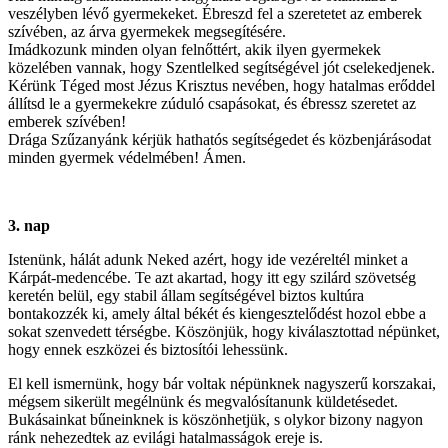
veszélyben lévő gyermekeket. Ébreszd fel a szeretetet az emberek
szívében, az árva gyermekek megsegítésére.
Imádkozunk minden olyan felnőttért, akik ilyen gyermekek
közelében vannak, hogy Szentlelked segítségével jót cselekedjenek.
Kérünk Téged most Jézus Krisztus nevében, hogy hatalmas erőddel
állítsd le a gyermekekre zúduló csapásokat, és ébressz szeretet az
emberek szívében!
Drága Szűzanyánk kérjük hathatós segítségedet és közbenjárásodat
minden gyermek védelmében! Ámen.
3. nap
Istenünk, hálát adunk Neked azért, hogy ide vezéreltél minket a
Kárpát-medencébe. Te azt akartad, hogy itt egy szilárd szövetség
keretén belül, egy stabil állam segítségével biztos kultúra
bontakozzék ki, amely által békét és kiengesztelődést hozol ebbe a
sokat szenvedett térségbe. Köszönjük, hogy kiválasztottad népünket,
hogy ennek eszközei és biztosítói lehessünk.
El kell ismernünk, hogy bár voltak népünknek nagyszerű korszakai,
mégsem sikerült megélnünk és megvalósítanunk küldetésedet.
Bukásainkat bűneinknek is köszönhetjük, s olykor bizony nagyon
ránk nehezedtek az evilági hatalmasságok ereje is.