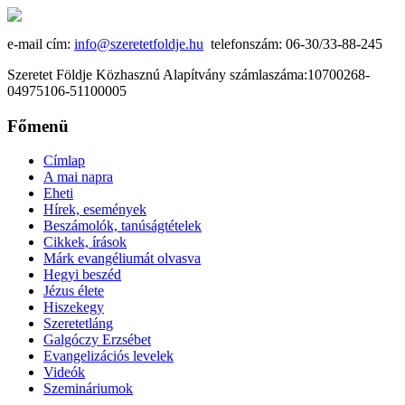
e-mail cím:
info@szeretetfoldje.hu
telefonszám: 06-30/33-88-245
Szeretet Földje Közhasznú Alapítvány számlaszáma:10700268-
04975106-51100005
Főmenü
Címlap
A mai napra
Eheti
Hírek, események
Beszámolók, tanúságtételek
Cikkek, írások
Márk evangéliumát olvasva
Hegyi beszéd
Jézus élete
Hiszekegy
Szeretetláng
Galgóczy Erzsébet
Evangelizációs levelek
Videók
Szemináriumok