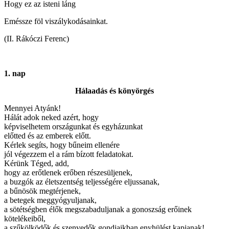
Hogy ez az isteni láng
Eméssze föl viszálykodásainkat.
(II. Rákóczi Ferenc)
1. nap
Hálaadás és könyörgés
Mennyei Atyánk!
Hálát adok neked azért, hogy
képviselhetem országunkat és egyházunkat
előtted és az emberek előtt.
Kérlek segíts, hogy bűneim ellenére
jól végezzem el a rám bízott feladatokat.
Kérünk Téged, add,
hogy az erőtlenek erőben részesüljenek,
a buzgók az életszentség teljességére eljussanak,
a bűnösök megtérjenek,
a betegek meggyógyuljanak,
a sötétségben élők megszabaduljanak a gonoszság erőinek
kötelékeiből,
a szűkölködők és szenvedők gondjaikban enyhülést kapjanak!