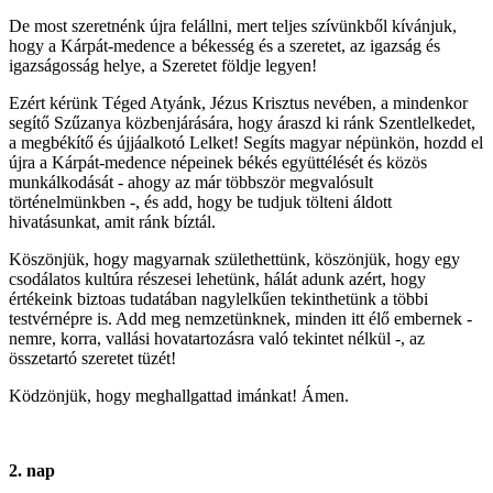
De most szeretnénk újra felállni, mert teljes szívünkből kívánjuk,
hogy a Kárpát-medence a békesség és a szeretet, az igazság és
igazságosság helye, a Szeretet földje legyen!
Ezért kérünk Téged Atyánk, Jézus Krisztus nevében, a mindenkor
segítő Szűzanya közbenjárására, hogy áraszd ki ránk Szentlelkedet,
a megbékítő és újjáalkotó Lelket! Segíts magyar népünkön, hozdd el
újra a Kárpát-medence népeinek békés együttélését és közös
munkálkodását - ahogy az már többször megvalósult
történelmünkben -, és add, hogy be tudjuk tölteni áldott
hivatásunkat, amit ránk bíztál.
Köszönjük, hogy magyarnak születhettünk, köszönjük, hogy egy
csodálatos kultúra részesei lehetünk, hálát adunk azért, hogy
értékeink biztoas tudatában nagylelkűen tekinthetünk a többi
testvérnépre is. Add meg nemzetünknek, minden itt élő embernek -
nemre, korra, vallási hovatartozásra való tekintet nélkül -, az
összetartó szeretet tüzét!
Ködzönjük, hogy meghallgattad imánkat! Ámen.
2. nap