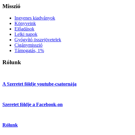
Misszió
Ingyenes kiadványok
Könyveink
Előadások
Lelki napok
Gyógyító összejövetelek
Cigánymisszió
Támogatás, 1%
Rólunk
A Szeretet földje youtube-csatornája
Szeretet földje a Facebook-on
Rólunk