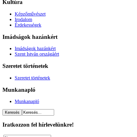
Kultúra
Képzőművészet
Irodalom
Érdekességek
Imádságok hazánkért
Imádságok hazánkért
Szent István országáért
Szeretet történetek
Szeretet történetek
Munkanapló
Munkanapló
Iratkozzon fel hírlevelünkre!