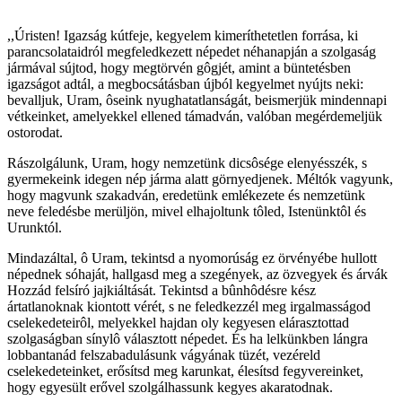
,,Úristen! Igazság kútfeje, kegyelem kimeríthetetlen forrása, ki
parancsolataidról megfeledkezett népedet néhanapján a szolgaság
jármával sújtod, hogy megtörvén gôgjét, amint a büntetésben
igazságot adtál, a megbocsátásban újból kegyelmet nyújts neki:
bevalljuk, Uram, ôseink nyughatatlanságát, beismerjük mindennapi
vétkeinket, amelyekkel ellened támadván, valóban megérdemeljük
ostorodat.
Rászolgálunk, Uram, hogy nemzetünk dicsôsége elenyésszék, s
gyermekeink idegen nép járma alatt görnyedjenek. Méltók vagyunk,
hogy magvunk szakadván, eredetünk emlékezete és nemzetünk
neve feledésbe merüljön, mivel elhajoltunk tôled, Istenünktôl és
Urunktól.
Mindazáltal, ô Uram, tekintsd a nyomorúság ez örvényébe hullott
népednek sóhaját, hallgasd meg a szegények, az özvegyek és árvák
Hozzád felsíró jajkiáltását. Tekintsd a bûnhôdésre kész
ártatlanoknak kiontott vérét, s ne feledkezzél meg irgalmasságod
cselekedeteirôl, melyekkel hajdan oly kegyesen elárasztottad
szolgaságban sínylô választott népedet. És ha lelkünkben lángra
lobbantanád felszabadulásunk vágyának tüzét, vezéreld
cselekedeteinket, erősítsd meg karunkat, élesítsd fegyvereinket,
hogy egyesült erővel szolgálhassunk kegyes akaratodnak.