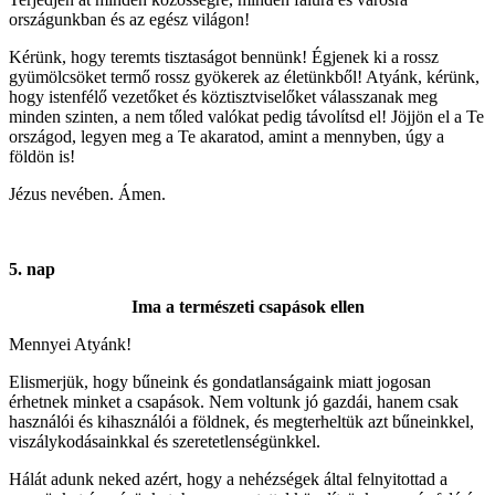
országunkban és az egész világon!
Kérünk, hogy teremts tisztaságot bennünk! Égjenek ki a rossz
gyümölcsöket termő rossz gyökerek az életünkből! Atyánk, kérünk,
hogy istenfélő vezetőket és köztisztviselőket válasszanak meg
minden szinten, a nem tőled valókat pedig távolítsd el! Jöjjön el a Te
országod, legyen meg a Te akaratod, amint a mennyben, úgy a
földön is!
Jézus nevében. Ámen.
5. nap
Ima a természeti csapások ellen
Mennyei Atyánk!
Elismerjük, hogy bűneink és gondatlanságaink miatt jogosan
érhetnek minket a csapások. Nem voltunk jó gazdái, hanem csak
használói és kihasználói a földnek, és megterheltük azt bűneinkkel,
viszálykodásainkkal és szeretetlenségünkkel.
Hálát adunk neked azért, hogy a nehézségek által felnyitottad a