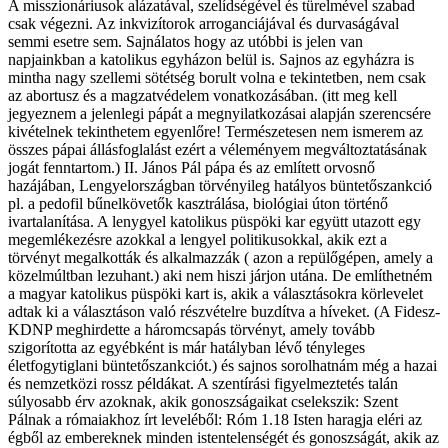
A misszionáriusok alázatával, szelídségével és türelmével szabad
csak végezni. Az inkvizítorok arroganciájával és durvaságával
semmi esetre sem. Sajnálatos hogy az utóbbi is jelen van
napjainkban a katolikus egyházon belül is. Sajnos az egyházra is
mintha nagy szellemi sötétség borult volna e tekintetben, nem csak
az abortusz és a magzatvédelem vonatkozásában. (itt meg kell
jegyeznem a jelenlegi pápát a megnyilatkozásai alapján szerencsére
kivételnek tekinthetem egyenlőre! Természetesen nem ismerem az
összes pápai állásfoglalást ezért a véleményem megváltoztatásának
jogát fenntartom.) II. János Pál pápa és az említett orvosnő
hazájában, Lengyelországban törvényileg hatályos büntetőszankció
pl. a pedofil bűnelkövetők kasztrálása, biológiai úton történő
ivartalanítása. A lenygyel katolikus püspöki kar együtt utazott egy
megemlékezésre azokkal a lengyel politikusokkal, akik ezt a
törvényt megalkották és alkalmazzák ( azon a repülőgépen, amely a
közelmúltban lezuhant.) aki nem hiszi járjon utána. De említhetném
a magyar katolikus püspöki kart is, akik a választásokra körlevelet
adtak ki a választáson való részvételre buzdítva a híveket. (A Fidesz-
KDNP meghirdette a háromcsapás törvényt, amely tovább
szigorította az egyébként is már hatályban lévő tényleges
életfogytiglani büntetőszankciót.) és sajnos sorolhatnám még a hazai
és nemzetközi rossz példákat. A szentírási figyelmeztetés talán
súlyosabb érv azoknak, akik gonoszságaikat cselekszik: Szent
Pálnak a rómaiakhoz írt leveléből: Róm 1.18 Isten haragja eléri az
égből az embereknek minden istentelenségét és gonoszságát, akik az