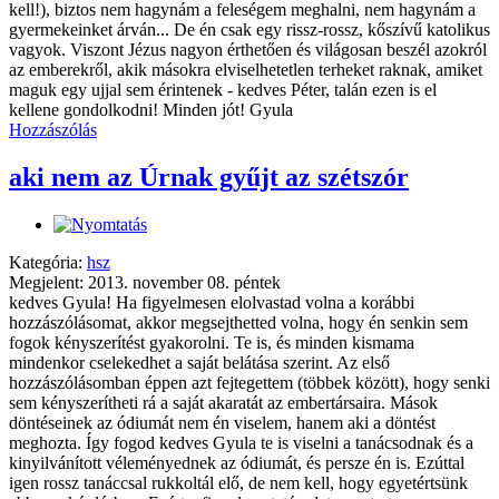
kell!), biztos nem hagynám a feleségem meghalni, nem hagynám a
gyermekeinket árván... De én csak egy rissz-rossz, kőszívű katolikus
vagyok. Viszont Jézus nagyon érthetően és világosan beszél azokról
az emberekről, akik másokra elviselhetetlen terheket raknak, amiket
maguk egy ujjal sem érintenek - kedves Péter, talán ezen is el
kellene gondolkodni! Minden jót! Gyula
Hozzászólás
aki nem az Úrnak gyűjt az szétszór
Kategória:
hsz
Megjelent: 2013. november 08. péntek
kedves Gyula! Ha figyelmesen elolvastad volna a korábbi
hozzászólásomat, akkor megsejthetted volna, hogy én senkin sem
fogok kényszerítést gyakorolni. Te is, és minden kismama
mindenkor cselekedhet a saját belátása szerint. Az első
hozzászólásomban éppen azt fejtegettem (többek között), hogy senki
sem kényszerítheti rá a saját akaratát az embertársaira. Mások
döntéseinek az ódiumát nem én viselem, hanem aki a döntést
meghozta. Így fogod kedves Gyula te is viselni a tanácsodnak és a
kinyilvánított véleményednek az ódiumát, és persze én is. Ezúttal
igen rossz tanáccsal rukkoltál elő, de nem kell, hogy egyetértsünk