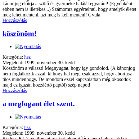
kánonjog előírja a szülő és gyermeke halálát egyaránt! (Egyébként
ebben nem is illetékes...) Számomra egyértelmű, hogy amelyik életet
meg lehet menteni, azt meg is kell menteni! Gyula
Hozzászólás
köszönöm!
Kategória:
hsz
Megjelent: 1999. november 30. kedd
Köszönöm a választ! Megnyugtat, hogy így gondolod. (A kánonjog
nem foglalkozik azzal, ki hogy hal meg, csak azzal, hogy abortusz
tilos mindenhogy. De mondom ezzel kapcsolatban még okosodok
majd ez igazán hozzáértő paptól) szép napot!
Hozzászólás
a megfogant élet szent.
Kategória:
hsz
Megjelent: 1999. november 30. kedd
Kedves K! A megfogant magzat elpusztítása, nem helyes, akkor