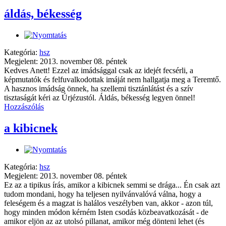
áldás, békesség
Kategória:
hsz
Megjelent: 2013. november 08. péntek
Kedves Anett! Ezzel az imádsággal csak az idejét fecsérli, a
képmutatók és felfuvalkodottak imáját nem hallgatja meg a Teremtő.
A hasznos imádság önnek, ha szellemi tisztánlátást és a szív
tisztaságát kéri az Úrjézustól. Áldás, békesség legyen önnel!
Hozzászólás
a kibicnek
Kategória:
hsz
Megjelent: 2013. november 08. péntek
Ez az a tipikus írás, amikor a kibicnek semmi se drága... Én csak azt
tudom mondani, hogy ha teljesen nyilvánvalóvá válna, hogy a
feleségem és a magzat is halálos veszélyben van, akkor - azon túl,
hogy minden módon kérném Isten csodás közbeavatkozását - de
amikor eljön az az utolsó pillanat, amikor még dönteni lehet (és