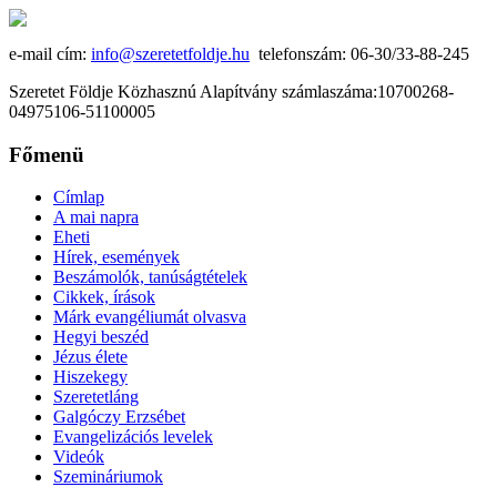
e-mail cím:
info@szeretetfoldje.hu
telefonszám: 06-30/33-88-245
Szeretet Földje Közhasznú Alapítvány számlaszáma:10700268-
04975106-51100005
Főmenü
Címlap
A mai napra
Eheti
Hírek, események
Beszámolók, tanúságtételek
Cikkek, írások
Márk evangéliumát olvasva
Hegyi beszéd
Jézus élete
Hiszekegy
Szeretetláng
Galgóczy Erzsébet
Evangelizációs levelek
Videók
Szemináriumok