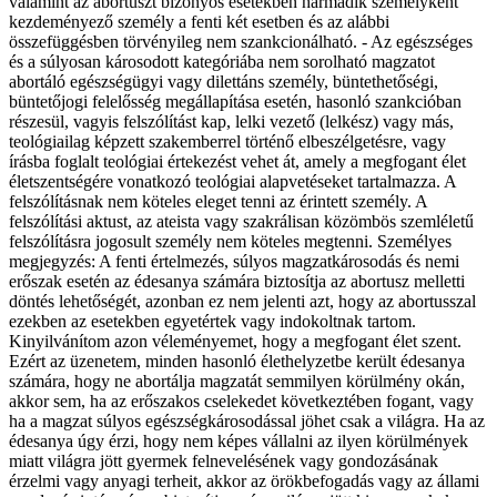
valamint az abortuszt bizonyos esetekben harmadik személyként
kezdeményező személy a fenti két esetben és az alábbi
összefüggésben törvényileg nem szankcionálható. - Az egészséges
és a súlyosan károsodott kategóriába nem sorolható magzatot
abortáló egészségügyi vagy dilettáns személy, büntethetőségi,
büntetőjogi felelősség megállapítása esetén, hasonló szankcióban
részesül, vagyis felszólítást kap, lelki vezető (lelkész) vagy más,
teológiailag képzett szakemberrel történő elbeszélgetésre, vagy
írásba foglalt teológiai értekezést vehet át, amely a megfogant élet
életszentségére vonatkozó teológiai alapvetéseket tartalmazza. A
felszólításnak nem köteles eleget tenni az érintett személy. A
felszólítási aktust, az ateista vagy szakrálisan közömbös szemléletű
felszólításra jogosult személy nem köteles megtenni. Személyes
megjegyzés: A fenti értelmezés, súlyos magzatkárosodás és nemi
erőszak esetén az édesanya számára biztosítja az abortusz melletti
döntés lehetőségét, azonban ez nem jelenti azt, hogy az abortusszal
ezekben az esetekben egyetértek vagy indokoltnak tartom.
Kinyilvánítom azon véleményemet, hogy a megfogant élet szent.
Ezért az üzenetem, minden hasonló élethelyzetbe került édesanya
számára, hogy ne abortálja magzatát semmilyen körülmény okán,
akkor sem, ha az erőszakos cselekedet következtében fogant, vagy
ha a magzat súlyos egészségkárosodással jöhet csak a világra. Ha az
édesanya úgy érzi, hogy nem képes vállalni az ilyen körülmények
miatt világra jött gyermek felnevelésének vagy gondozásának
érzelmi vagy anyagi terheit, akkor az örökbefogadás vagy az állami