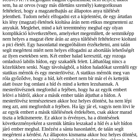
sem, ha az orvos (vagy más dilettáns személy) kategorikusan
feltételezi, hogy a magzatelhajtás az állapotos anya túlélését
jelentheti. Tudom nehéz elfogadni ezt a kijelentést, de egy ártatlan
kis lény (magzat) életének kioltása árán nem etikus megmenteni az
anyukát. Meglehet, mind a két teremtmény meghal egy olyan
komplikáció következtében, amelyeket megemlített, de semmiképp
nem helyes a magzat élete árán az anya túlélését feltételezve kioltani
a pici életét. Egy hasonlattal megpróbálom érzékeltetni, ami talán
segít megérteni miért nem helyes elfogadni az abortálás lehetőségét
az ilyen esetekben sem. Két ember halad keresztül, egy rozoga
omladozó labilis hídon, egy szakadék felett. Láthatólag nincs a
közelükben senki. Nagy távolságból, a hídon haladókat szemléli egy
statikus mérnök és egy mesterlövész. A statikus mérnök meg van
róla győződve, hogy a híd, két embert nem bír már el és kettejük
alatt össze fog omlani a híd és mind a ketten lezuhannak. A
mesterlövésznek megfordul a fejében, hogy ha az egyik embert
lelövi a hídról, akkor a másik ember talán átjuthat a hídon. A
mesterlövész természetesen akkor hoz helyes döntést, ha nem lépi
meg azt, ami megfordult a fejében. Ha így jár el, vagyis nem lövi le
az egyik embert a másik túlélésének érdekében, csak akkor marad
tiszta a lelkiismerete. Ez akkor is érvényes, ha a döntésének
következményeként a szemük láttára leszakad a híd és a két hídon
járó ember meghal. Elnézést a sánta hasonlatért, de talán segít
megérteni a kérdést. Az állapotos kismama akkor hoz helyes döntést,