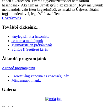
ebben a kérdésben. Ezért a figyelmeztetésedet nem tartom
hasznosnak. Aki nem az Úrnak gyűjt, az szétszór. Hogy melyikünk
mondandója való isten kegyelméből, azt majd az Úrjézus láttatni
fogja mindenkivel, legkésőbb az ítéleten.
Hozzászólás
További cikkeink...
tényleg sántit a hasonlat..
ez nem a mi dolgunk
gyümölcstelen próbálkozás
Sürgős !! Segitség kérés
Állandó programjaink
Állandó programjaink
Szeretetláng kápolna és közösségi ház
Mindennapi imánk:
Galéria