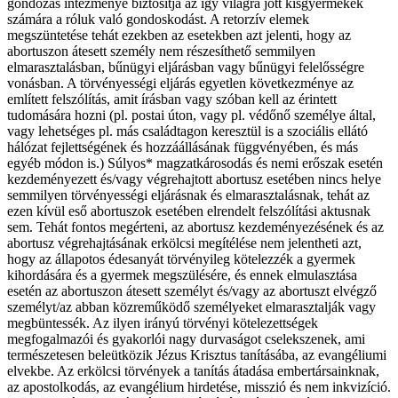
gondozás intézménye biztosítja az így világra jött kisgyermekek
számára a róluk való gondoskodást. A retorzív elemek
megszüntetése tehát ezekben az esetekben azt jelenti, hogy az
abortuszon átesett személy nem részesíthető semmilyen
elmarasztalásban, bűnügyi eljárásban vagy bűnügyi felelősségre
vonásban. A törvényességi eljárás egyetlen következménye az
említett felszólítás, amit írásban vagy szóban kell az érintett
tudomására hozni (pl. postai úton, vagy pl. védőnő személye által,
vagy lehetséges pl. más családtagon keresztül is a szociális ellátó
hálózat fejlettségének és hozzáállásának függvényében, és más
egyéb módon is.) Súlyos* magzatkárosodás és nemi erőszak esetén
kezdeményezett és/vagy végrehajtott abortusz esetében nincs helye
semmilyen törvényességi eljárásnak és elmarasztalásnak, tehát az
ezen kívül eső abortuszok esetében elrendelt felszólítási aktusnak
sem. Tehát fontos megérteni, az abortusz kezdeményezésének és az
abortusz végrehajtásának erkölcsi megítélése nem jelentheti azt,
hogy az állapotos édesanyát törvényileg kötelezzék a gyermek
kihordására és a gyermek megszülésére, és ennek elmulasztása
esetén az abortuszon átesett személyt és/vagy az abortuszt elvégző
személyt/az abban közreműködő személyeket elmarasztalják vagy
megbüntessék. Az ilyen irányú törvényi kötelezettségek
megfogalmazói és gyakorlói nagy durvaságot cselekszenek, ami
természetesen beleütközik Jézus Krisztus tanításába, az evangéliumi
elvekbe. Az erkölcsi törvények a tanítás átadása embertársainknak,
az apostolkodás, az evangélium hirdetése, misszió és nem inkvizíció.