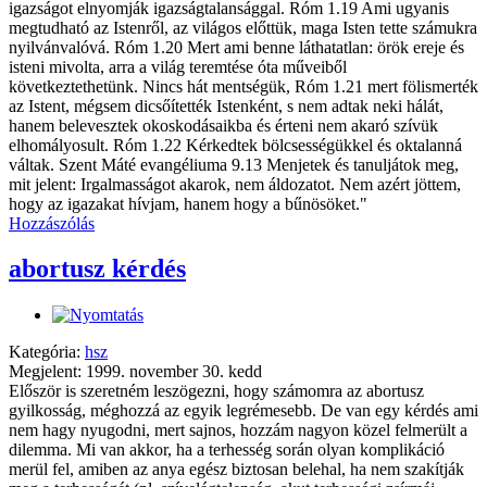
igazságot elnyomják igazságtalansággal. Róm 1.19 Ami ugyanis
megtudható az Istenről, az világos előttük, maga Isten tette számukra
nyilvánvalóvá. Róm 1.20 Mert ami benne láthatatlan: örök ereje és
isteni mivolta, arra a világ teremtése óta műveiből
következtethetünk. Nincs hát mentségük, Róm 1.21 mert fölismerték
az Istent, mégsem dicsőítették Istenként, s nem adtak neki hálát,
hanem belevesztek okoskodásaikba és érteni nem akaró szívük
elhomályosult. Róm 1.22 Kérkedtek bölcsességükkel és oktalanná
váltak. Szent Máté evangéliuma 9.13 Menjetek és tanuljátok meg,
mit jelent: Irgalmasságot akarok, nem áldozatot. Nem azért jöttem,
hogy az igazakat hívjam, hanem hogy a bűnösöket."
Hozzászólás
abortusz kérdés
Kategória:
hsz
Megjelent: 1999. november 30. kedd
Először is szeretném leszögezni, hogy számomra az abortusz
gyilkosság, méghozzá az egyik legrémesebb. De van egy kérdés ami
nem hagy nyugodni, mert sajnos, hozzám nagyon közel felmerült a
dilemma. Mi van akkor, ha a terhesség során olyan komplikáció
merül fel, amiben az anya egész biztosan belehal, ha nem szakítják