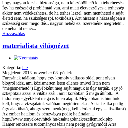
hogy nagyon kicsi a biztonsága, nem küszöbölhető ki a teherbeesés.
Így ha egészségi problémád van, ami miatt életveszélyes a terhesség,
akkor nem védekezhetsz, de ha terhes leszel, nem mentheted a saját
életed sem, ha szükséges (pl. toxikózis). Azt hiszem a házasságban a
szűzesség sem megoldás.. nagyon nehéz ez. Szeretnénk megfelelni,
de néha túl nehéz..
Hozzászólás
materialista világnézet
Kategória:
hsz
Megjelent: 2013. november 08. péntek
Furcsának találom, hogy egy komoly vallásos oldal pont olyan blogról idéz, ami közismerten Isten ellenes (mivel Isten nem "megismerhető") Egyébként meg saját maguk is úgy tartják, egy jó szkeptikus azzal is vitába száll, amit korábban ő maga állított... A tudomány egyébként maga is hiten alapul. Még abban is hinnünk kell, hogy a vizsgálatok valóban megtörténtek-e. A statisztika pedig úgy alakítható, ahogy szeretnénk(meg kell kérdezni egy statisztikust) Az ember hatalom és pénzvágya pedig határtalan... http://www.tenyek-tevhitek.hu/csaktagoknak/szellemirok.php Hamer rendszere tudományos tézis nem pedig gyógymód! Arra való, hogy annak alapján megfelelő időben és a megfelelő gyógyszerrel, vagy egyéb gyógymóddal hatékonyabban lehessen segíteni a gyógyulást. http://www.ujmedicina.hu/letoltes/istenelmenyazujmedicinaban.pdf Ez a cikk a jezsuita Sziv magazinban jelent meg egy katolikus sebész doktor tollából. A tudományról pedig egy könyv: John C. Lennox "A tudomány valóban eltemette Istent?" c.könyve Ismertető: Teremtés, de hogyan? - evolúció, értelmes tervezés, a Föld kora és története 1. A hívő keresztények egyöntetű meggyőződése, hogy bámulatos világunkat Isten teremtette - erről olvasunk a Biblia első lapjain. Azonban a teremtés hogyanjáról már megoszlanak a vélemények. Egyesek a teremtéstörténet szó szerinti értelmezése alapján úgy vélik, hogy ez hat 24 órás nap alatt, kb. 6-10 ezer éve történt. Mások lehetségesnek tartják, hogy az egyes lépések vagy bibliai "napok" között évmilliók teltek el, így a bibliai beszámoló összhangba hozható a tudomány földtörténeti koraival, sőt akár az evolúció elméletével is. Ez azonban egyesek szerint igen nehezen vagy sehogy sem oldható meg, ha komolyan vesszük Isten Igéjét. A fenti két nézet között áll az ún. "réselmélet", mely szerint a Biblia első könyvében a teremtés kétféle története nem csupán ugyanazon események különböző megközelítése, hanem két külön eseménysorozat, melyek között akár évmilliók telhettek el. E nézet módosított változata szerint a Biblia első és második verse között telhettek el akár évmilliók (vagy évmilliárdok), melyekről egy szó sem hangzik el, de ez nem befolyásolja a bibliai beszámolók hitelességét, igazságát. Természetesen vannak materialisták is, akik szerint a világ csupán az anyagból (és/vagy energiából) keletkezett, mindenféle értelmes/intelligens lény vagy teremtő közreműködése nélkül. Jelenlegi ismereteim alapján sokkal valószínűbbnek tartom az evolúció nélküli teremtést, de mivel nem vagyok szakember, nem szeretném másokra erőltetni a magam meggyőződését; elsősorban inkább néhány általam ismert gondolatot és forrást kívánok megemlíteni, elősegítve az elmélyültebb tanulmányozást és a saját "tájékozott meggyőződés" kialakítását. 2. John C. Lennox, az oxfordi keresztény matematikaprofesszor számos meggyőző érvet sorol fel hitének alátámasztására "A tudomány valóban eltemette Istent?" c. kitűnő művében (Evangéliumi Kiadó, 2008), melyben a tudomány és a vallás viszonyát elemzi, új fényben világítva meg napjaink fő vitáit (bőséges irodalommal, pontos hivatkozásokkal is szolgálva). Szerinte (valamint Werner Gitt és mások szerint) az anyagon és az energián kívül valahogyan számot kell adni a világban található roppant információtömegről is, amire a materialista nézetek NEM ad(hat)nak kielégítő magyarázatot - és ezt a napjainkban rohamosan fejlődő informatika és a matematika segítségével várhatóan előbb-utóbb bizonyítani is lehet! A jelenleg is folyó kutatások jelentős részben annak kimutatására irányulnak, hogy az anyag és az energia mellett valamilyen értelemben az információ is megmaradó mennyiség, vagyis az élő sejtekben (a DNS-ben) tárolt információ nem jöhetett létre a "semmiből" (de még egy "ősrobbanásból" sem), csakis egy (rendkívül) értelmes lénytől származhat (164-167. o.). 3. Lennox arra is rámutat, hogy az élet (sőt egyetlen sejt) bonyolultsága (ráadásul nem egyszerűsíthető komplexitása) oly nagy, hogy az építőelemekből való véletlen összeállás kizárható, mivel arra a világegyetem tudomány által becsült korának (4-15 milliárd év) sokszorosa sem lenne elegendő. Erről maga Richard Dawkins, az evolúció harcos ateista képviselője is így nyilatkozott: "Kínzóan, nyomasztóan, halálosan nyilvánvaló, hogy ha a darwinizmus valóban a véletlenen alapulna, nem működhetne." Ezért megpróbálja valahogyan megkerülni ezt a problémát, ám csupán körben forgó okoskodáshoz jut (169-170. o.). 4. A DNS lényegében digitális módon tárolja a sejtek előállításához szükséges információt, akárcsak egy számítógépes program. Egy ilyen algoritmusban egyetlen véletlen hiba ("mutáció") is katasztrofális következményekhez vezet, ahelyett hogy megjavítaná azt. "E. J. Ambrose, a Londoni Egyetem sejtbiológusa szerint - írja Lennox - valószínűtlen, hogy ötnél kevesebb gén legyen a felelős akár egyetlen új struktúra kialakításáért, amely korábban ismeretlen volt az organizmusban. Ezután rámutat, hogy ezerből csak egy mutáció nem káros, így annak a valószínűsége, hogy egy replikáció során öt nem káros mutáció lépjen fel, egy a millió milliárdhoz. Miután megmutatja, hogy ez csak a problémák kezdete..., arra következtet, hogy 'a fajok eredetére vonatkozó mai hipotézisek megdőlnek, hacsak el nem fogadjuk, hogy az új tenyészpár elkülönítésekor nagy mennyiségű információ bevitelére kerül sor'." (116. o.) Ez az egyik oka, hogy több száz doktori fokozattal rendelkező tudós elutasítja a darwini evolúció elméletét. Emellett a tudomány különböző területein fellelhető bizonyítékok számos egykori ateista tudóst győztek meg a világegyetem teremtettségéről. 5. Megdöbbentő mértékű a világegyetem finom összehangoltsága, amely lehetővé teszi az (emberi) életet - ez az ún. antropikus elv. Paul Davies elméleti fizikus szerint ha a nukleáris és az elektromágneses erő aránya akár 1:10^16 (tízmillió milliárd) arányban eltérne, nem jöhettek volna létre a csillagok. Ha az elektromágneses és a gravitációs erőállandó aránya 1:10^40 arányban nagyobb lenne, akkor csak kis csillagok léteznének, ha ugyanilyen mértékben kisebb, akkor pedig csak nagy csillagok lennének, mindkét esetben kizárva az életet. "Davies szemléletes hasonlatával élve ez olyan mértékű pontosság, amire egy mesterlövésznek lenne szüksége ahhoz, hogy eltaláljon egy érmét az univerzum másik végén, a földtől húszmilliárd fényév távolságban." Davies még ennél is elképesztőbb (és valószínűtlenebb) tulajdonságokat is megemlít. Most azonban csak Hugh Ross asztrofizikus eredményére szorítkozunk, akinek durva, ám mértéktartó számításai szerint annak valószínűsége, hogy egy élhető bolygó legyen az univerzumban, kb. 1:10^30 (Lennox, 77-79. o.). 6. A Földön Kívüli Intelligencia Keresése (SETI) nevű programban, melyre a NASA dollármilliókat költött, a világűrből jövő jelekben előre meghatározott, "intelligensnek" tartott jelsorozatokat keresnek (pl. prímszámok hosszú sorozatát). Carl Sagan csillagász szerint egyetlen értelmes üzenetnek meg kellene győznie minket arról, hogy a földin kívül is létezik intelligencia. Akkor miért habozunk ugyanezt a gondolkodásmódot alkalmazni a saját bolygónkra? Ennek fényében vajon mi másért tiltakoznak sokan az ellen, amikor egyes tudósok azt állítják, hogy tudományos bizonyítéka van az intelligens kiváltó oknak a fizikában (lásd az antropikus elvet) és a biológiában (lásd a legegyszerűbb élő rendszerben is meglevő hatalmas információmennyiséget), mint az Isten lábnyomától való félelem miatt? Ha a legtöbb tudós a törvényszéki orvostant és a SETI-programot szívesen tudománynak tekinti, miért fél megtenni ugyanezt a az intelligens tervezés vagy kiváltó ok kutatása esetében? Vajon a tudományos gondolkodás nem alkalmazható mindenütt? S nem különös-e, hogy a régész a barlangrajzok egyszerű karcolásait látva (melyeket egyébként ősemberek helyett a társadalom kitaszítottjai is alkothattak) intelligens eredetre következtet, míg bizonyos tudósok az emberi genom 3,5 milliárd betűs sorozatát a véletlennek tulajdonítják? A tudománynak nyilván vannak korlátai: ahogyan Matild néni tortáját sokféle szempontból elemezheti, mégsem tudja feltárni létrejöttének okát/célját (amiről csak Matild néni tud), úgy az értelmes teremtő mibenlétéről sem adhat számot. Azonban az elme és az anyag elsőbbségének vitájában a jelek erősen arra mutatnak, hogy az "elfogulatlan szemlélő" számára a tudomány is az értelmes teremtő létét igazolja (Lennox, 180k, 188. o.). 7. A Wikipédia magyar és angol nyelvű oldalain egyaránt vannak a témába vágó információk, de azok szerkesztői sajnos meglehetősen elfogultnak tűnnek, mivel általában azt a benyomást keltik (sőt úgy nyilatkoznak), mintha az evolúció általánosan elfogadott, megkérdőjelezhetetlen tény volna. A hatnapos teremtés melletti érvek számos könyvben találhatók, így például a következőkben: Jobe Martin: "Evolúciótól teremtésig" (Jó Hír Iratmisszió Alapítvány, é.n., "The Evolution of a Creationist", 2002; a szerző hasonló tartalmú előadásairól készült egy 4 részes DVD-sorozat is, melynek szinkronizált változata megjelenés előtt áll a kiadónál); Henry M. Morris: "Kreacionizmus - A teremtéselmélet" (Keresztyén Ismeretterjesztő Alapítvány, 2000); Werner Gitt: "Jelek a mindenségből" (Evangéliumi Kiadó, 1997); Kai-Uwe Kolrep: "Teremtés vagy evolúció - Kritikus bevezetés" (Evangéliumi Kiadó, 2009). A Harmat Kiadónál is megjelent néhány tudományos igénnyel megírt munka, így Michael J. Behe "Darwin fekete doboza" c. műve, amely a sejt biokémiai összetettsége nyomán vizsgálódik, valamint a kémikus C. Thaxton, a fizikus W. Bradley és a geokémikus R. Olsen "Az élet eredetének rejtélye" c. könyve, amely nem cáfolja, de valószínűtlennek tartja az evolúciót. E művek egy része (és sok más is) megtalálható a pardi.ro oldalon, az evolúció tárgykör alatt. Kiemelném innen a Kérdések a kezdethez c. könyvet (Szerk. Don Batten), mely választ ad a teremtéssel kapcsolatos 20 gyakori kérdésre, és szintén teljes terjedelmében elolvasható e webhelyen. 2010 őszén e témáról internetes vita indult az Értelmes Tervezetts