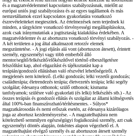
és a magzatvédelemmel kapcsolatos szabályozásnak, mielőtt az
európai uniós jogi szabályozásra és az egyes tagállamok és más
nemzetállamok ezzel kapcsolatos gyakorlatára vonatkozó
észrevételeiteket megteszitek. Az értelmezések nem terjednek ki
minden, a tárgykörre vonatkozó törvényességi megállapításokra,
azok csak iránymutatóak a jogtisztaság kialakítása érdekében. A
magzatvédelemre és az abortuszra vonatkozó törvényi szabályozás. -
A két területen a jog által alkalmazott retorzív elemek
megszüntetése. - A jogi eljárás alá vont (abortuszon átesett), érintett
személy, egyszemélyi vagy több emberből álló
mentor/segítő/felkészítő/előkészítővel történő elbeszélgetésre
felszólítást kap, ahol eligazítást és tájékoztatást kap a
terápián/gondozói ellátásban való részvétel lehetőségeiről. A
megjelenés nem kötelező. (Lelki gondozás; lelki vezetői gondozás;
családterápia; életrendezés terápia; életvezetés terápia; lelki segély
szolgálat; édesanya otthonok; szülő otthonok; kismama
tanfolyamok; szülésre való gyakorlati (és lelki) felkészítés stb.) - Az
összes terápiás és gondozói ellátás és szolgálat az állami költségvetés
által 100%-ban finanszírozható/térítésmentes. - Súlyos*
magzatkárosodás és nemi erőszak esetén, az édesanya kizárólagos
joga az abortusz kezdeményezése. - A magzatelhajtásra nem
kötelezhető semmilyen egészségügyi foglalkozású személy, azt csak
egyszemélyi döntés alapján, önkéntes alapon végezhető el. A
magzatelhajtást elvégző személy és az abortuszon átesett személy