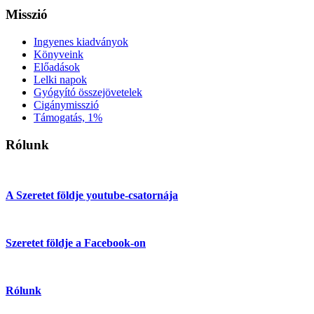
Misszió
Ingyenes kiadványok
Könyveink
Előadások
Lelki napok
Gyógyító összejövetelek
Cigánymisszió
Támogatás, 1%
Rólunk
A Szeretet földje youtube-csatornája
Szeretet földje a Facebook-on
Rólunk