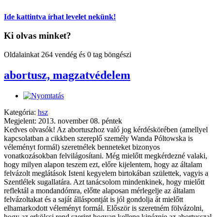
Ide kattintva írhat levelet nekünk!
Ki olvas minket?
Oldalainkat 264 vendég és 0 tag böngészi
abortusz, magzatvédelem
Kategória:
hsz
Megjelent: 2013. november 08. péntek
Kedves olvasók! Az abortuszhoz való jog kérdéskörében (amellyel
kapcsolatban a cikkben szereplő személy Wanda Póltowska is
véleményt formál) szeretnélek benneteket bizonyos
vonatkozásokban felvilágosítani. Még mielőtt megkérdezné valaki,
hogy milyen alapon teszem ezt, előre kijelentem, hogy az általam
felvázolt meglátások Isteni kegyelem birtokában születtek, vagyis a
Szentlélek sugallatára. Azt tanácsolom mindenkinek, hogy mielőtt
reflektál a mondandómra, előtte alaposan mérlegelje az általam
felvázoltakat és a saját álláspontját is jól gondolja át mielőtt
elhamarkodott véleményt formál. Először is szeretném fölvázolni,
hogy az erkölcsi rend szerint hogyan kellene kinéznie az abortusszal