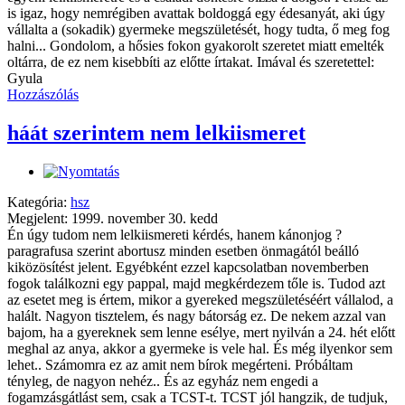
is igaz, hogy nemrégiben avattak boldoggá egy édesanyát, aki úgy
vállalta a (sokadik) gyermeke megszületését, hogy tudta, ő meg fog
halni... Gondolom, a hősies fokon gyakorolt szeretet miatt emelték
oltárra, de ez nem kisebbíti az előtte írtakat. Imával és szeretettel:
Gyula
Hozzászólás
háát szerintem nem lelkiismeret
Kategória:
hsz
Megjelent: 1999. november 30. kedd
Én úgy tudom nem lelkiismereti kérdés, hanem kánonjog ?
paragrafusa szerint abortusz minden esetben önmagától beálló
kiközösítést jelent. Egyébként ezzel kapcsolatban novemberben
fogok találkozni egy pappal, majd megkérdezem tőle is. Tudod azt
az esetet meg is értem, mikor a gyereked megszületéséért vállalod, a
halált. Nagyon tisztelem, és nagy bátorság ez. De nekem azzal van
bajom, ha a gyereknek sem lenne esélye, mert nyilván a 24. hét előtt
meghal az anya, akkor a gyermeke is vele hal. És még ilyenkor sem
lehet.. Számomra ez az amit nem bírok megérteni. Próbáltam
tényleg, de nagyon nehéz.. És az egyház nem engedi a
fogamzásgátlást sem, csak a TCST-t. TCST jól hangzik, de tudjuk,