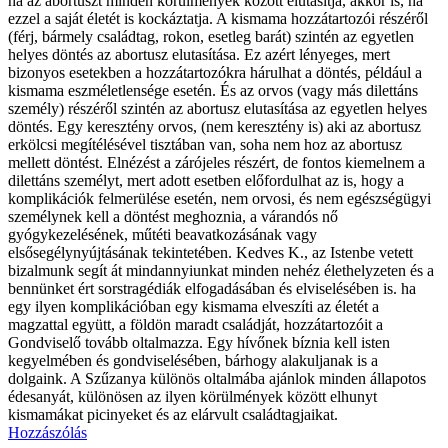
ha az abortuszt minden körülmények között elutasítja, akkor is, ha
ezzel a saját életét is kockáztatja. A kismama hozzátartozói részéről
(férj, bármely családtag, rokon, esetleg barát) szintén az egyetlen
helyes döntés az abortusz elutasítása. Ez azért lényeges, mert
bizonyos esetekben a hozzátartozókra hárulhat a döntés, például a
kismama eszméletlensége esetén. És az orvos (vagy más dilettáns
személy) részéről szintén az abortusz elutasítása az egyetlen helyes
döntés. Egy keresztény orvos, (nem keresztény is) aki az abortusz
erkölcsi megítélésével tisztában van, soha nem hoz az abortusz
mellett döntést. Elnézést a zárójeles részért, de fontos kiemelnem a
dilettáns személyt, mert adott esetben előfordulhat az is, hogy a
komplikációk felmerülése esetén, nem orvosi, és nem egészségügyi
személynek kell a döntést meghoznia, a várandós nő
gyógykezelésének, műtéti beavatkozásának vagy
elsősegélynyújtásának tekintetében. Kedves K., az Istenbe vetett
bizalmunk segít át mindannyiunkat minden nehéz élethelyzeten és a
bennünket ért sorstragédiák elfogadásában és elviselésében is. ha
egy ilyen komplikációban egy kismama elveszíti az életét a
magzattal együtt, a földön maradt családját, hozzátartozóit a
Gondviselő tovább oltalmazza. Egy hívőnek bíznia kell isten
kegyelmében és gondviselésében, bárhogy alakuljanak is a
dolgaink. A Szűzanya különös oltalmába ajánlok minden állapotos
édesanyát, különösen az ilyen körülmények között elhunyt
kismamákat picinyeket és az elárvult családtagjaikat.
Hozzászólás