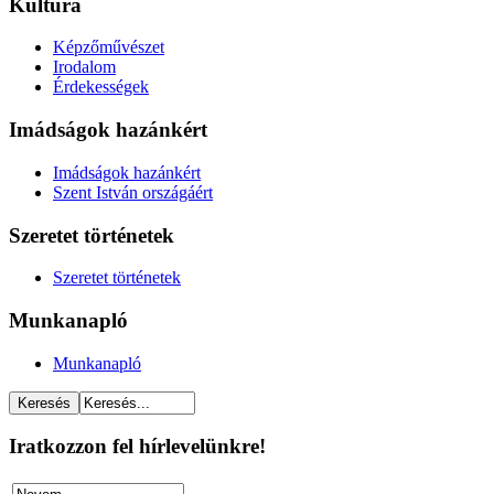
Kultúra
Képzőművészet
Irodalom
Érdekességek
Imádságok hazánkért
Imádságok hazánkért
Szent István országáért
Szeretet történetek
Szeretet történetek
Munkanapló
Munkanapló
Iratkozzon fel hírlevelünkre!