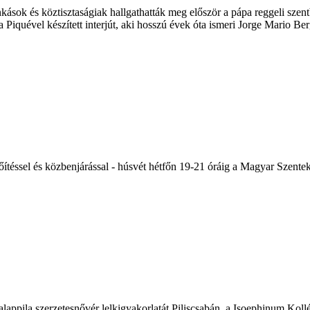
ások és köztisztaságiak hallgathatták meg először a pápa reggeli szen
 Piquével készített interjút, aki hosszú évek óta ismeri Jorge Mario Bergo
őítéssel és közbenjárással - húsvét hétfőn 19-21 óráig a Magyar Szen
alappila szerzetesnővér lelkigyakorlatát Piliscsabán, a Isoephinum Koll