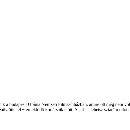
k a budapesti Uránia Nemzeti Filmszínházban, amire ott még nem volt
v ötlettel − érdeklődő kortársaik előtt. A „Te is lehetsz sztár” mottót a 