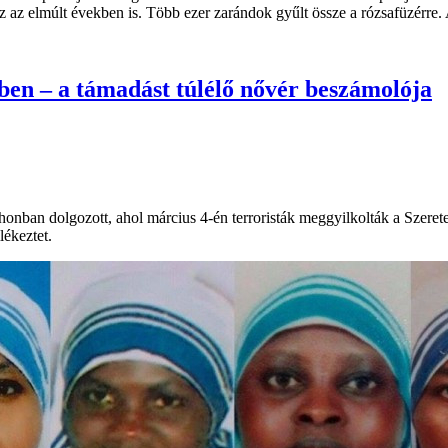
 az elmúlt években is. Több ezer zarándok gyűlt össze a rózsafüzérre. A
en – a támadást túlélő nővér beszámolója
tthonban dolgozott, ahol március 4-én terroristák meggyilkolták a Szerete
lékeztet.