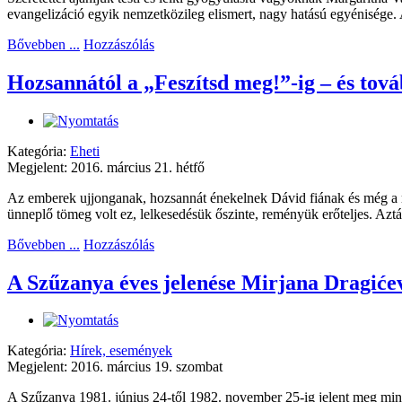
evangelizáció egyik nemzetközileg elismert, nagy hatású egyénisége. A 
Bővebben ...
Hozzászólás
Hozsannától a „Feszítsd meg!”-ig – és to
Kategória:
Eheti
Megjelent: 2016. március 21. hétfő
Az emberek ujjonganak, hozsannát énekelnek Dávid fiának és még a ruh
ünneplő tömeg volt ez, lelkesedésük őszinte, reményük erőteljes. Aztá
Bővebben ...
Hozzászólás
A Szűzanya éves jelenése Mirjana Dragiće
Kategória:
Hírek, események
Megjelent: 2016. március 19. szombat
A Szűzanya 1981. június 24-től 1982. november 25-ig jelent meg mind