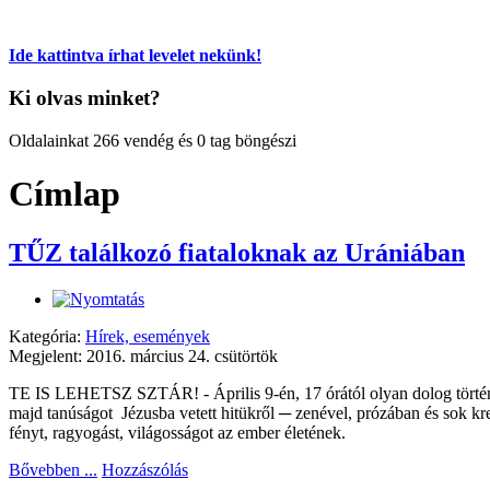
Ide kattintva írhat levelet nekünk!
Ki olvas minket?
Oldalainkat 266 vendég és 0 tag böngészi
Címlap
TŰZ találkozó fiataloknak az Urániában
Kategória:
Hírek, események
Megjelent: 2016. március 24. csütörtök
TE IS LEHETSZ SZTÁR! - Április 9-én, 17 órától olyan dolog történi
majd tanúságot Jézusba vetett hitükről ─ zenével, prózában és sok kreatí
fényt, ragyogást, világosságot az ember életének.
Bővebben ...
Hozzászólás