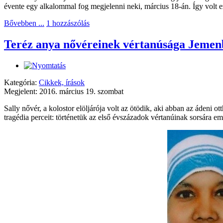
évente egy alkalommal fog megjelenni neki, március 18-án. Így volt ez
Bővebben ...
1 hozzászólás
Teréz anya nővéreinek vértanúsága Jemenb
Kategória:
Cikkek, írások
Megjelent: 2016. március 19. szombat
Sally nővér, a kolostor elöljárója volt az ötödik, aki abban az ádeni o
tragédia perceit: történetük az első évszázadok vértanúinak sorsára em