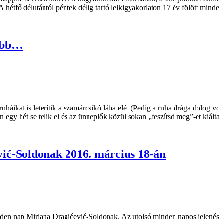
hétfő délutántól péntek délig tartó lelkigyakorlaton 17 év fölött minde
vább…
áikat is leterítik a szamárcsikó lába elé. (Pedig a ruha drága dolog v
n egy hét se telik el és az ünneplők közül sokan „feszítsd meg”-et kiál
vić-Soldonak 2016. március 18-án
en nap Mirjana Dragićević-Soldonak. Az utolsó minden napos jelenéseko