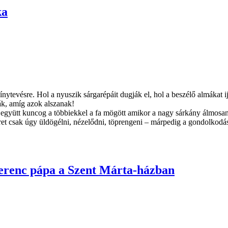
ka
nytevésre. Hol a nyuszik sárgarépáit dugják el, hol a beszélő almákat 
ák, amíg azok alszanak!
együtt kuncog a többiekkel a fa mögött amikor a nagy sárkány álmosan f
zeret csak úgy üldögélni, nézelődni, töprengeni – márpedig a gondolko
Ferenc pápa a Szent Márta-házban