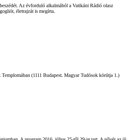
tbeszédét. Az évforduló alkalmából a Vatikáni Rádió olasz
gliót, életrajzát is megírta.
tek Templomában (1111 Budapest. Magyar Tudósok körútja 1.)
égiumban. A program 2016. július 25-től 29-ig tart. A nővér az új