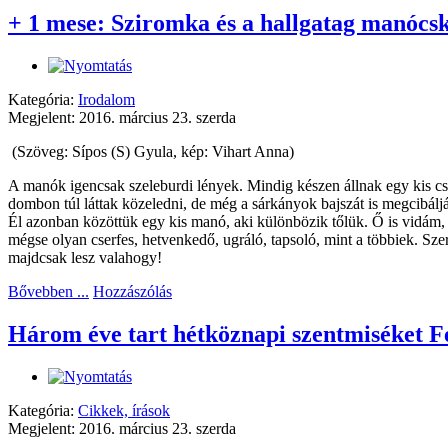
+ 1 mese: Sziromka és a hallgatag manócs
Kategória:
Irodalom
Megjelent: 2016. március 23. szerda
(Szöveg: Sípos (S) Gyula, kép: Vihart Anna)
A manók igencsak szeleburdi lények. Mindig készen állnak egy kis csí
dombon túl láttak közeledni, de még a sárkányok bajszát is megcibálj
Él azonban közöttük egy kis manó, aki különbözik tőlük. Ő is vidám, 
mégse olyan cserfes, hetvenkedő, ugráló, tapsoló, mint a többiek. S
majdcsak lesz valahogy!
Bővebben ...
Hozzászólás
Három éve tart hétköznapi szentmiséket 
Kategória:
Cikkek, írások
Megjelent: 2016. március 23. szerda