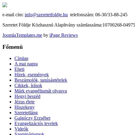
e-mail cím:
info@szeretetfoldje.hu
telefonszám: 06-30/33-88-245
Szeretet Földje Közhasznú Alapítvány számlaszáma:10700268-049
JoomlaTemplates.me
by
iPage Reviews
Főmenü
Címlap
A mai napra
Eheti
Hírek, események
Beszámolók, tanúságtételek
Cikkek, írások
Márk evangéliumát olvasva
Hegyi beszéd
Jézus élete
Hiszekegy
Szeretetláng
Galgóczy Erzsébet
Evangelizációs levelek
Videók
Szemináriumok