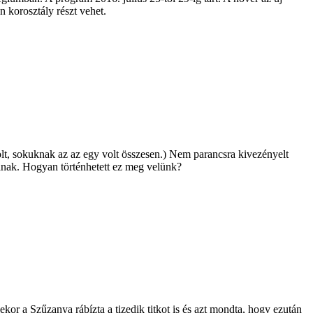
n korosztály részt vehet.
olt, sokuknak az az egy volt összesen.) Nem parancsra kivezényelt
tanak. Hogyan történhetett ez meg velünk?
r a Szűzanya rábízta a tizedik titkot is és azt mondta, hogy ezután