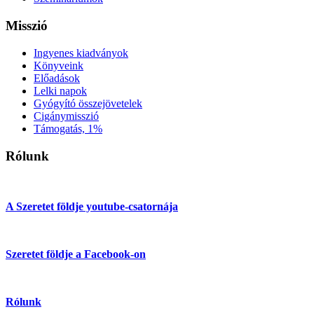
Misszió
Ingyenes kiadványok
Könyveink
Előadások
Lelki napok
Gyógyító összejövetelek
Cigánymisszió
Támogatás, 1%
Rólunk
A Szeretet földje youtube-csatornája
Szeretet földje a Facebook-on
Rólunk