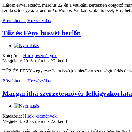
Három évvel ezelőtt, március 22-én a vatikáni kertekben dolgozó munk
szerkesztősége az argentin
La Nación
Vatikán-szakértőjével, Elisabetta
Bővebben ...
Hozzászólás
Tűz és Fény húsvét hétfőn
Kategória:
Hírek, események
Megjelent: 2016. március 22. kedd
TŰZ ÉS FÉNY - egy este Isten izzó jelenlétében szentségimádás dics
Bővebben ...
Hozzászólás
Margaritha szerzetesnővér lelkigyakorlata
Kategória:
Hírek, események
Megjelent: 2016. március 22. kedd
Szeretettel ajánljuk testi és lelki gyógyulásra vágyóknak Margaritha V