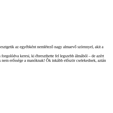
ijesztgetik az egyébként nemlétező nagy almaevő szörnnyel, akit a
orgolódva keresi, ki ébreszthette fel legszebb álmából – de azért
dás nem erőssége a manóknak! Ők inkább először cselekednek, aztán