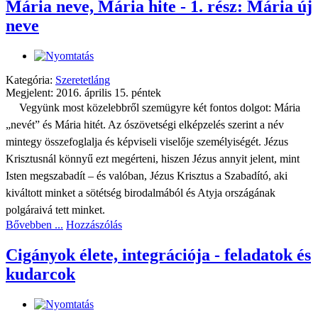
Mária neve, Mária hite - 1. rész: Mária új
neve
Kategória:
Szeretetláng
Megjelent: 2016. április 15. péntek
Vegyünk most közelebbről szemügyre két fontos dolgot: Mária
„nevét” és Mária hitét.
Az ószövetségi elképzelés szerint a név
mintegy összefoglalja és képviseli viselője személyiségét. Jézus
Krisztusnál könnyű ezt megérteni, hiszen Jézus annyit jelent, mint
Isten megszabadít – és valóban, Jézus Krisztus a Szabadító, aki
kiváltott minket a sötétség birodalmából és Atyja országának
polgáraivá tett minket.
Bővebben ...
Hozzászólás
Cigányok élete, integrációja - feladatok és
kudarcok