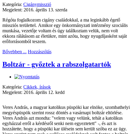
Kategória:
Cigánymisszió
Megjelent: 2016. április 13. szerda
Régóta foglalkozom cigány családokkal, a ma leginkább égető
missziós területtel.
Amikor egy önkormányzati intézmény szociális
munkása, vezetője voltam és úgy találkoztam velük, nem volt
ekkora rálátásom az életükre, mint azóta, hogy nyugdíjasként saját
erőforrásomból teszem.
Bővebben ...
Hozzászólás
Boltzár - győztek a rabszolgatartók
Kategória:
Cikkek, írások
Megjelent: 2016. április 12. kedd
Veres András, a magyar katolikus püspöki kar elnöke, szombathelyi
megyéspüspök szerint rossz döntés a vasárnapi boltzár eltörlése.
Veres András azt mondta: "velem vagy velünk, tehát a katolikus
egyházzal erről a kérdésről senki nem egyeztetett" -, és azt is
hozzátette, hogy a püspöki kar ülésein sem került szóba ez az ügy.