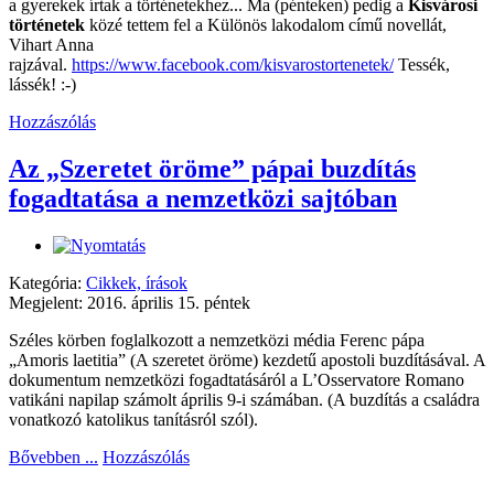
a gyerekek írtak a történetekhez... Ma (pénteken) pedig a
Kisvárosi
történetek
közé tettem fel a Különös lakodalom című novellát,
Vihart Anna
rajzával.
https://www.facebook.com/kisvarostortenetek/
Tessék,
lássék! :-)
Hozzászólás
Az „Szeretet öröme” pápai buzdítás
fogadtatása a nemzetközi sajtóban
Kategória:
Cikkek, írások
Megjelent: 2016. április 15. péntek
Széles körben foglalkozott a nemzetközi média Ferenc pápa
„Amoris laetitia” (A szeretet öröme) kezdetű apostoli buzdításával. A
dokumentum nemzetközi fogadtatásáról a L’Osservatore Romano
vatikáni napilap számolt április 9-i számában. (A buzdítás a családra
vonatkozó katolikus tanításról szól).
Bővebben ...
Hozzászólás