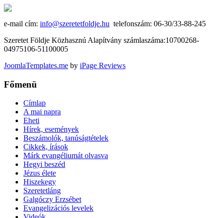
e-mail cím:
info@szeretetfoldje.hu
telefonszám: 06-30/33-88-245
Szeretet Földje Közhasznú Alapítvány számlaszáma:10700268-
04975106-51100005
JoomlaTemplates.me
by
iPage Reviews
Főmenü
Címlap
A mai napra
Eheti
Hírek, események
Beszámolók, tanúságtételek
Cikkek, írások
Márk evangéliumát olvasva
Hegyi beszéd
Jézus élete
Hiszekegy
Szeretetláng
Galgóczy Erzsébet
Evangelizációs levelek
Videók