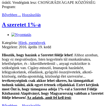
órától. Vendégünk lesz: CSONGRÁDI AGAPE KÖZÖSSÉG
Program:
Bővebben ...
Hozzászólás
A szeretet 1%-a
Kategória:
Hírek, események
Megjelent: 2016. április 19. kedd
Hisszük, hogy hazánk a Szeretet földje lehet!
Ahhoz azonban,
hogy ez megvalósuljon, Isten kegyelmén túl munkatársakra,
lehetőségekre, és - kikerülhetetlenül -, anyagi eszközökre is
szükségünk van. Cigány-misszió, Imanapok hazánkért,
lelkigyakorlatok, előadások, gyógyító összejövetelek, alkotó-
közösség, média-apostolság, közösségi élet szervezése...
tevékenységünk csak akkor lehet sikeres, ha támogatókat
tudunk találni, akik egyet értenek céljainkkal. Ezért kérjünk
most Önt is, hogy támogassa adója 1%-val a Szeretet Földje
Közhasznú Alapítványt, hogy Magyarország valóban a Szeretet
földje lehessen!
Az adatok, amit fel kell írni:
Bővebben ...
Hozzászólás