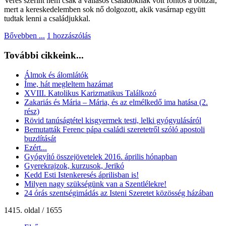
Veres szerint nem csak a vallásos családoknak volt fontos a boltzár,
mert a kereskedelemben sok nő dolgozott, akik vasárnap együtt
tudtak lenni a családjukkal.
Bővebben ...
1 hozzászólás
További cikkeink...
Álmok és álomlátók
Íme, hát megleltem hazámat
XVIII. Katolikus Karizmatikus Találkozó
Zakariás és Mária – Mária, és az elmélkedő ima hatása (2.
rész)
Rövid tanúságtétel kisgyermek testi, lelki gyógyulásáról
Bemutatták Ferenc pápa családi szeretetről szóló apostoli
buzdítását
Ezért...
Gyógyító összejövetelek 2016. április hónapban
Gyerekrajzok, kurzusok, Jerikó
Kedd Esti Istenkeresés áprilisban is!
Milyen nagy szükségünk van a Szentlélekre!
24 órás szentségimádás az Isteni Szeretet közösség házában
1415. oldal / 1655