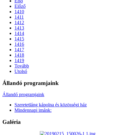
Első
Előző
1410
1411
1412
1413
1414
1415
1416
1417
1418
1419
Tovább
Utolsó
Állandó programjaink
Állandó programjaink
Szeretetláng kápolna és közösségi ház
Mindennapi imánk:
Galéria