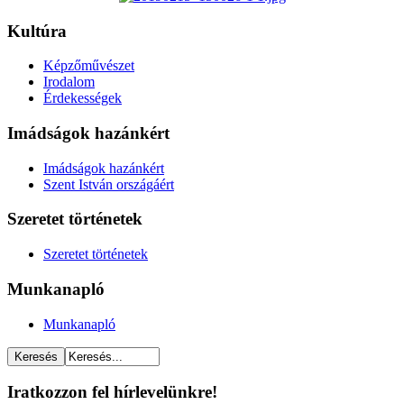
Kultúra
Képzőművészet
Irodalom
Érdekességek
Imádságok hazánkért
Imádságok hazánkért
Szent István országáért
Szeretet történetek
Szeretet történetek
Munkanapló
Munkanapló
Iratkozzon fel hírlevelünkre!