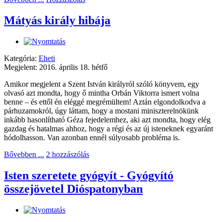
Mátyás király hibája
Kategória:
Eheti
Megjelent: 2016. április 18. hétfő
Amikor megjelent a Szent István királyról szóló könyvem, egy
olvasó azt mondta, hogy ő mintha Orbán Viktorra ismert volna
benne – és ettől én eléggé megrémültem! Aztán elgondolkodva a
párhuzamokról, úgy láttam, hogy a mostani miniszterelnökünk
inkább hasonlítható Géza fejedelemhez, aki azt mondta, hogy elég
gazdag és hatalmas ahhoz, hogy a régi és az új isteneknek egyaránt
hódolhasson. Van azonban ennél súlyosabb probléma is.
Bővebben ...
2 hozzászólás
Isten szeretete gyógyít - Gyógyító
összejövetel Dióspatonyban