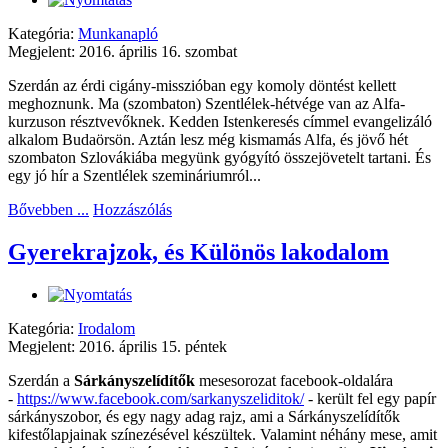
Kategória:
Munkanapló
Megjelent: 2016. április 16. szombat
Szerdán az érdi cigány-misszióban egy komoly döntést kellett
meghoznunk. Ma (szombaton) Szentlélek-hétvége van az Alfa-
kurzuson résztvevőknek. Kedden Istenkeresés címmel evangelizáló
alkalom Budaörsön. Aztán lesz még kismamás Alfa, és jövő hét
szombaton Szlovákiába megyünk gyógyító összejövetelt tartani. És
egy jó hír a Szentlélek szemináriumról...
Bővebben ...
Hozzászólás
Gyerekrajzok, és Különös lakodalom
Kategória:
Irodalom
Megjelent: 2016. április 15. péntek
Szerdán a
Sárkányszelídítők
mesesorozat facebook-oldalára
-
https://www.facebook.com/sarkanyszeliditok/
- került fel egy papír
sárkányszobor, és egy nagy adag rajz, ami a Sárkányszelídítők
kifestőlapjainak színezésével készültek. Valamint néhány mese, amit