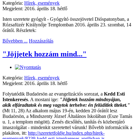
Kategória:
Hírek, események
Megjelent: 2016. április 18. hétfő
Isten szeretete gyógyít - Gyógyító összejövetel Dióspatonyban, a
Rózsafüzér Királynője Templomban 2016. április 23. szombat, 14
órától. Részletek:
Bővebben ...
Hozzászólás
"Jöjjetek hozzám mind..."
Kategória:
Hírek, események
Megjelent: 2016. április 18. hétfő
Folytatódik Budaörsön az evangelizációs sorozat, a
Kedd Esti
Istenkeresés
. A mostani ige:
"Jöjjetek hozzám mindnyájan,
akik elfáradtatok és meg vagytok terhelve: én felüdítlek titeket."
(Mt 11, 28) Az alkalom május 19-én, kedden 20 órától lesz
Budaörsön, a Mindszenty József Általános Iskolában (Esze Tamás
u. 1, a templom mögött). Zenés dicsőítés, tanítás és közbenjáró
imaszolgálat - mindenkit szeretettel várunk! Bővebb információk a
plakáton, itt:
http://szeretetfoldje.hu/index.php/hirek-
esemenyek/8239-kedd-esti-istenkereses-aprilisban-is