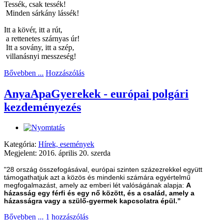
Tessék, csak tessék!
Minden sárkány lássék!
Itt a kövér, itt a rút,
a rettenetes szárnyas úr!
Itt a sovány, itt a szép,
villanásnyi messzeség!
Bővebben ...
Hozzászólás
AnyaApaGyerekek - európai polgári
kezdeményezés
Kategória:
Hírek, események
Megjelent: 2016. április 20. szerda
"28 ország összefogásával, európai szinten százezrekkel együtt
támogathatjuk azt a közös és mindenki számára egyértelmű
megfogalmazást, amely az emberi lét valóságának alapja:
A
házasság egy férfi és egy nő között, és a család, amely a
házasságra vagy a szülő-gyermek kapcsolatra épül.”
Bővebben ...
1 hozzászólás