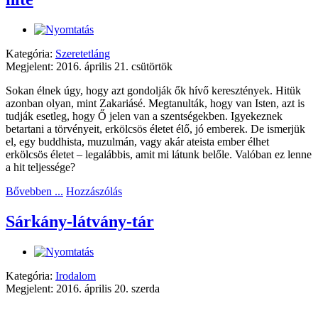
Kategória:
Szeretetláng
Megjelent: 2016. április 21. csütörtök
Sokan élnek úgy, hogy azt gondolják ők hívő keresztények. Hitük
azonban olyan, mint Zakariásé. Megtanulták, hogy van Isten, azt is
tudják esetleg, hogy Ő jelen van a szentségekben. Igyekeznek
betartani a törvényeit, erkölcsös életet élő, jó emberek. De ismerjük
el, egy buddhista, muzulmán, vagy akár ateista ember élhet
erkölcsös életet – legalábbis, amit mi látunk belőle. Valóban ez lenne
a hit teljessége?
Bővebben ...
Hozzászólás
Sárkány-látvány-tár
Kategória:
Irodalom
Megjelent: 2016. április 20. szerda