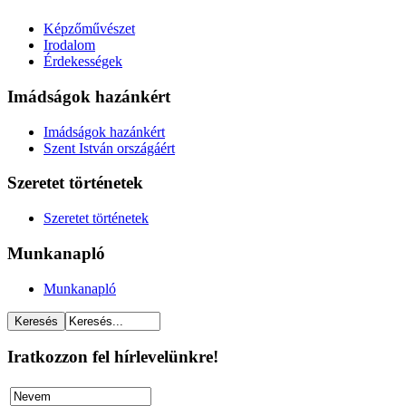
Képzőművészet
Irodalom
Érdekességek
Imádságok hazánkért
Imádságok hazánkért
Szent István országáért
Szeretet történetek
Szeretet történetek
Munkanapló
Munkanapló
Iratkozzon fel hírlevelünkre!