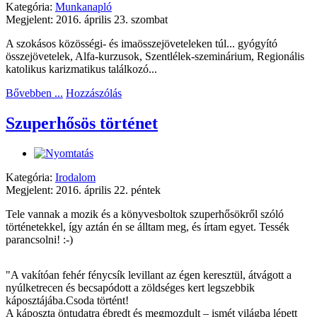
Kategória:
Munkanapló
Megjelent: 2016. április 23. szombat
A szokásos közösségi- és imaösszejöveteleken túl... gyógyító
összejövetelek, Alfa-kurzusok, Szentlélek-szeminárium, Regionális
katolikus karizmatikus találkozó...
Bővebben ...
Hozzászólás
Szuperhősös történet
Kategória:
Irodalom
Megjelent: 2016. április 22. péntek
Tele vannak a mozik és a könyvesboltok szuperhősökről szóló
történetekkel, így aztán én se álltam meg, és írtam egyet. Tessék
parancsolni! :-)
"A vakítóan fehér fénycsík levillant az égen keresztül, átvágott a
nyúlketrecen és becsapódott a zöldséges kert legszebbik
káposztájába.Csoda történt!
A káposzta öntudatra ébredt és megmozdult – ismét világba lépett