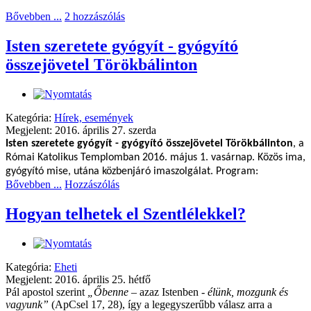
Bővebben ...
2 hozzászólás
Isten szeretete gyógyít - gyógyító
összejövetel Törökbálinton
Kategória:
Hírek, események
Megjelent: 2016. április 27. szerda
Isten szeretete gyógyít - gyógyító összejövetel Törökbálinton
,
a
Római Katolikus Templomban 2016. május 1. vasárnap.
Közös ima,
gyógyító mise, utána közbenjáró imaszolgálat.
Program:
Bővebben ...
Hozzászólás
Hogyan telhetek el Szentlélekkel?
Kategória:
Eheti
Megjelent: 2016. április 25. hétfő
Pál apostol szerint
„Őbenne
– azaz Istenben
-
élünk, mozgunk és
vagyunk
”
(ApCsel 17, 28), így a legegyszerűbb válasz arra a