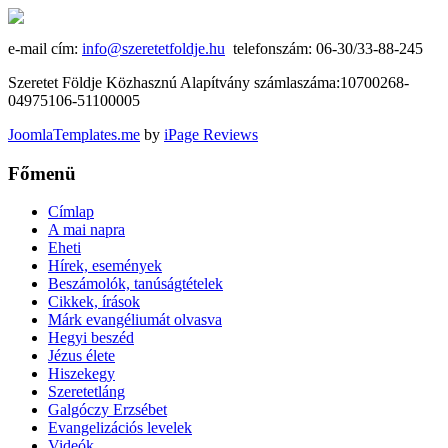
e-mail cím:
info@szeretetfoldje.hu
telefonszám: 06-30/33-88-245
Szeretet Földje Közhasznú Alapítvány számlaszáma:10700268-
04975106-51100005
JoomlaTemplates.me
by
iPage Reviews
Főmenü
Címlap
A mai napra
Eheti
Hírek, események
Beszámolók, tanúságtételek
Cikkek, írások
Márk evangéliumát olvasva
Hegyi beszéd
Jézus élete
Hiszekegy
Szeretetláng
Galgóczy Erzsébet
Evangelizációs levelek
Videók