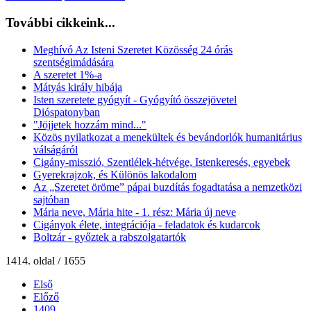
További cikkeink...
Meghívó Az Isteni Szeretet Közösség 24 órás
szentségimádására
A szeretet 1%-a
Mátyás király hibája
Isten szeretete gyógyít - Gyógyító összejövetel
Dióspatonyban
"Jöjjetek hozzám mind..."
Közös nyilatkozat a menekültek és bevándorlók humanitárius
válságáról
Cigány-misszió, Szentlélek-hétvége, Istenkeresés, egyebek
Gyerekrajzok, és Különös lakodalom
Az „Szeretet öröme” pápai buzdítás fogadtatása a nemzetközi
sajtóban
Mária neve, Mária hite - 1. rész: Mária új neve
Cigányok élete, integrációja - feladatok és kudarcok
Boltzár - győztek a rabszolgatartók
1414. oldal / 1655
Első
Előző
1409