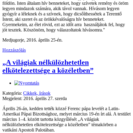
földön. Isten általam hív benneteket, hogy szívetek remény és öröm
legyen mindazok számára, akik távol vannak. Hívásom legyen
gyógyír a léleknek és a szívnek, hogy dicsőíthessétek a Teremtő
Istent, aki szeret és az örökkévalóságra hív benneteket.
Gyermekeim, az élet rövid, ezt az időt arra használjátok fel, hogy
jót tesztek. Köszönöm, hogy válaszoltatok hívásomra."
Medjugorje, 2016. április 25-én.
Hozzászólás
„A világiak nélkülözhetetlen
elkötelezettsége a közéletben”
Kategória:
Cikkek, írások
Megjelent: 2016. április 27. szerda
Április 26-án, kedden tették közzé Ferenc pápa levelét a Latin-
Amerikai Pápai Bizottsághoz, melyet március 19-én írt alá. A testület
március 1–4. között tartotta közgyűlését „A világiak
nélkülözhetetlen elkötelezettsége a közéletben” témakörben a
vatikáni Apostoli Palotában.