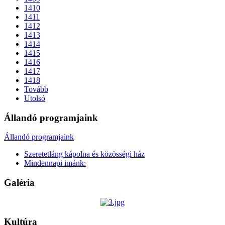
1410
1411
1412
1413
1414
1415
1416
1417
1418
Tovább
Utolsó
Állandó programjaink
Állandó programjaink
Szeretetláng kápolna és közösségi ház
Mindennapi imánk:
Galéria
Kultúra