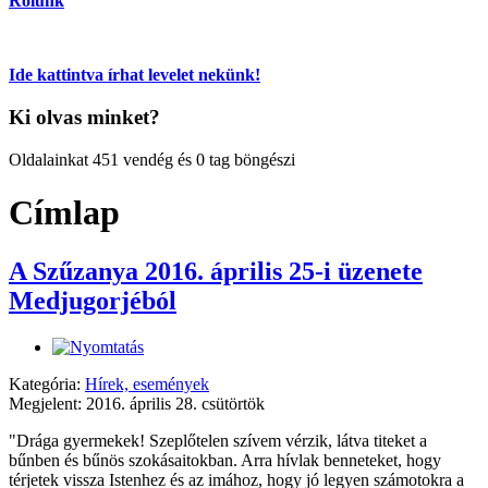
Rólunk
Ide kattintva írhat levelet nekünk!
Ki olvas minket?
Oldalainkat 451 vendég és 0 tag böngészi
Címlap
A Szűzanya 2016. április 25-i üzenete
Medjugorjéból
Kategória:
Hírek, események
Megjelent: 2016. április 28. csütörtök
"Drága gyermekek! Szeplőtelen szívem vérzik, látva titeket a
bűnben és bűnös szokásaitokban. Arra hívlak benneteket, hogy
térjetek vissza Istenhez és az imához, hogy jó legyen számotokra a