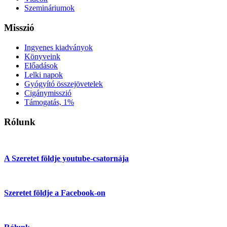
Szemináriumok
Misszió
Ingyenes kiadványok
Könyveink
Előadások
Lelki napok
Gyógyító összejövetelek
Cigánymisszió
Támogatás, 1%
Rólunk
A Szeretet földje youtube-csatornája
Szeretet földje a Facebook-on