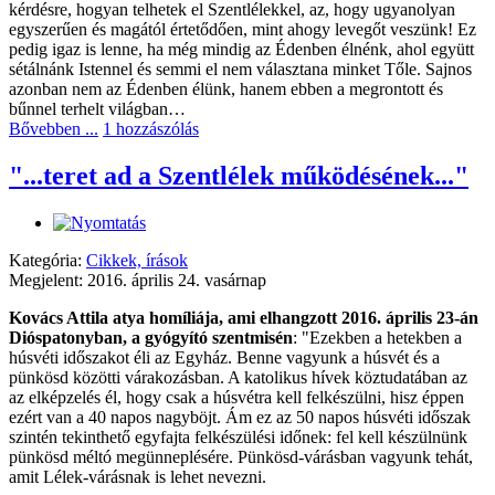
kérdésre, hogyan telhetek el Szentlélekkel, az, hogy ugyanolyan
egyszerűen és magától értetődően, mint ahogy levegőt veszünk! Ez
pedig igaz is lenne, ha még mindig az Édenben élnénk, ahol együtt
sétálnánk Istennel és semmi el nem választana minket Tőle. Sajnos
azonban nem az Édenben élünk, hanem ebben a megrontott és
bűnnel terhelt világban…
Bővebben ...
1 hozzászólás
"...teret ad a Szentlélek működésének..."
Kategória:
Cikkek, írások
Megjelent: 2016. április 24. vasárnap
Kovács Attila atya homíliája, ami elhangzott 2016. április 23-án
Dióspatonyban, a gyógyító
szentmisén
: "Ezekben a hetekben a
húsvéti időszakot éli az Egyház. Benne vagyunk a húsvét és a
pünkösd közötti várakozásban. A katolikus hívek köztudatában az
az elképzelés él, hogy csak a húsvétra kell felkészülni, hisz éppen
ezért van a 40 napos nagyböjt. Ám ez az 50 napos húsvéti időszak
szintén tekinthető egyfajta felkészülési időnek: fel kell készülnünk
pünkösd méltó megünneplésére. Pünkösd-várásban vagyunk tehát,
amit Lélek-várásnak is lehet nevezni.