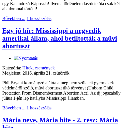
egy Kalandozó Káposzta! Ilyen a történelem kezdete óta csak két
alkalommal történt!
Bővebben ...
1 hozzászólás
Egy jó hír: Mississippi a negyedik
amerikai állam, ahol betiltották a művi
abortuszt
Kategória:
Hírek, események
Megjelent: 2016. április 21. csütörtök
Phil Bryant kormányzó aláírta a meg nem született gyermekek
védelméről szóló, művi abortuszt tiltó törvényt (Unborn Child
Protection From Dismemberment Abortion Act). Az új jogszabály
július 1-jén lép hatályba Mississippi államban.
Bővebben ...
1 hozzászólás
Mária neve, Mária hite - 2. rész: Mária
hite