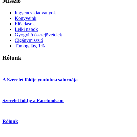
Misszió
Ingyenes kiadványok
Könyveink
Előadások
Lelki napok
Gyógyító összejövetelek
Cigánymisszió
Támogatás, 1%
Rólunk
A Szeretet földje youtube-csatornája
Szeretet földje a Facebook-on
Rólunk