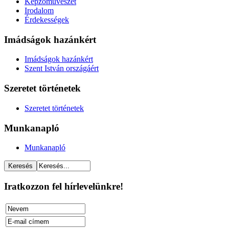
Képzőművészet
Irodalom
Érdekességek
Imádságok hazánkért
Imádságok hazánkért
Szent István országáért
Szeretet történetek
Szeretet történetek
Munkanapló
Munkanapló
Iratkozzon fel hírlevelünkre!