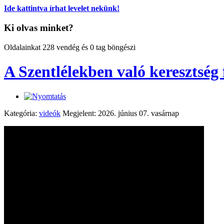
Ide kattintva írhat levelet nekünk!
Ki olvas minket?
Oldalainkat 228 vendég és 0 tag böngészi
A Szentlélekben való keresztség 
Kategória:
videók
Megjelent: 2026. június 07. vasárnap