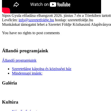
Sipos Gyula előadása elhangzott 2026. június 7-én a Törekiben tartott
Levélcím:
info@szeretetfoldje.hu
honlap: szeretetfoldje.hu
Munkánkat támogatni lehet a Szeretet Földje Közhasznú Alapítvány
You have no rights to post comments
Állandó programjaink
Állandó programjaink
Szeretetláng kápolna és közösségi ház
Mindennapi imánk:
Galéria
Kultúra