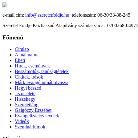
e-mail cím:
info@szeretetfoldje.hu
telefonszám: 06-30/33-88-245
Szeretet Földje Közhasznú Alapítvány számlaszáma:10700268-049
Főmenü
Címlap
A mai napra
Eheti
Hírek, események
Beszámolók, tanúságtételek
Cikkek, írások
Márk evangéliumát olvasva
Hegyi beszéd
Jézus élete
Hiszekegy
Szeretetláng
Galgóczy Erzsébet
Evangelizációs levelek
Videók
Szemináriumok