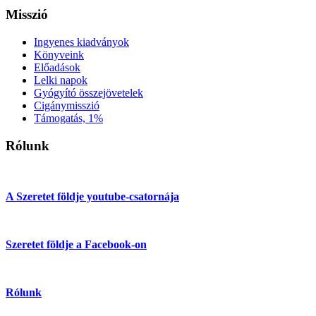
Misszió
Ingyenes kiadványok
Könyveink
Előadások
Lelki napok
Gyógyító összejövetelek
Cigánymisszió
Támogatás, 1%
Rólunk
A Szeretet földje youtube-csatornája
Szeretet földje a Facebook-on
Rólunk