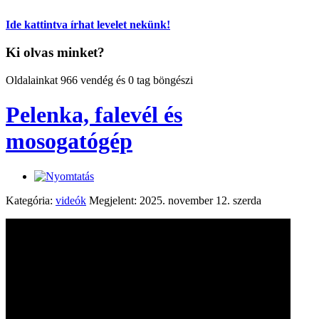
Ide kattintva írhat levelet nekünk!
Ki olvas minket?
Oldalainkat 966 vendég és 0 tag böngészi
Pelenka, falevél és
mosogatógép
Kategória:
videók
Megjelent: 2025. november 12. szerda