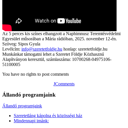
Az 5 perces kis színes elhangzott a Naphimnusz Teremtésvédelmi
Egyesület műsorában a Mária rádióban, 2025. november 12-én.
Szöveg: Sipos Gyula
Levélcím:
info@szeretetfoldje.hu
honlap: szeretetfoldje.hu
Munkánkat támogatni lehet a Szeretet Földje Közhasznú
Alapítványon keresztül, számlaszáma: 10700268-04975106-
51100005
You have no rights to post comments
JComments
Állandó programjaink
Állandó programjaink
Szeretetláng kápolna és közösségi ház
Mindennapi imánk: