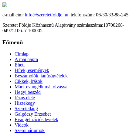
e-mail cím:
info@szeretetfoldje.hu
telefonszám: 06-30/33-88-245
Szeretet Földje Közhasznú Alapítvány számlaszáma:10700268-
04975106-51100005
Főmenü
Címlap
A mai napra
Eheti
Hírek, események
Beszámolók, tanúságtételek
Cikkek, írások
Márk evangéliumát olvasva
Hegyi beszéd
Jézus élete
Hiszekegy
Szeretetláng
Galgóczy Erzsébet
Evangelizációs levelek
Videók
Szemináriumok