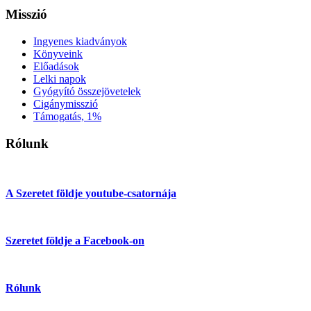
Misszió
Ingyenes kiadványok
Könyveink
Előadások
Lelki napok
Gyógyító összejövetelek
Cigánymisszió
Támogatás, 1%
Rólunk
A Szeretet földje youtube-csatornája
Szeretet földje a Facebook-on
Rólunk