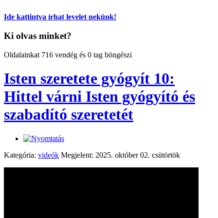
Ide kattintva írhat levelet nekünk!
Ki olvas minket?
Oldalainkat 716 vendég és 0 tag böngészi
Isten szeretete gyógyít 10:
Hittel várni Isten gyógyító és
szabadító szeretetét
Kategória:
videók
Megjelent: 2025. október 02. csütörtök