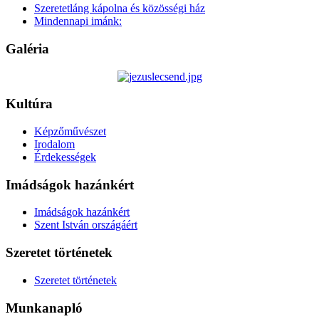
Szeretetláng kápolna és közösségi ház
Mindennapi imánk:
Galéria
Kultúra
Képzőművészet
Irodalom
Érdekességek
Imádságok hazánkért
Imádságok hazánkért
Szent István országáért
Szeretet történetek
Szeretet történetek
Munkanapló