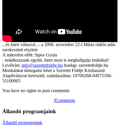
...és Isten válaszol...- a 2006. november 22-i Mária rádiós adás
szerkesztett részlete
A mikrofon előtt: Sipos Gyula
- imádkozzunk együtt, Isten most is meghallgatja imáinkat!
Levélcím:
info@szeretetfoldje.hu
honlap: szeretetfoldje.hu
Munkánkat támogatni lehet a Szeretet Földje Közhasznú
Alapítványon keresztül, számlaszáma: 10700268-04975106-
51100005
You have no rights to post comments
JComments
Állandó programjaink
Állandó programjaink