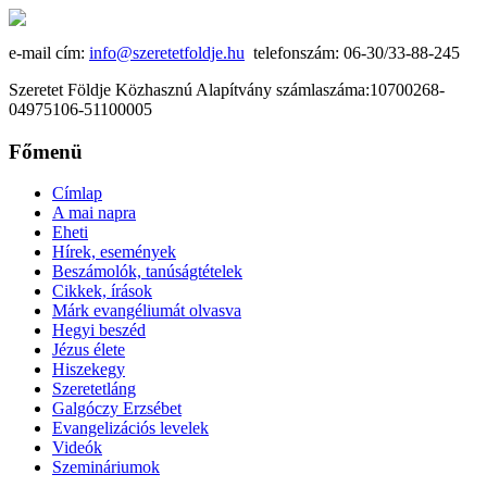
e-mail cím:
info@szeretetfoldje.hu
telefonszám: 06-30/33-88-245
Szeretet Földje Közhasznú Alapítvány számlaszáma:10700268-
04975106-51100005
Főmenü
Címlap
A mai napra
Eheti
Hírek, események
Beszámolók, tanúságtételek
Cikkek, írások
Márk evangéliumát olvasva
Hegyi beszéd
Jézus élete
Hiszekegy
Szeretetláng
Galgóczy Erzsébet
Evangelizációs levelek
Videók
Szemináriumok