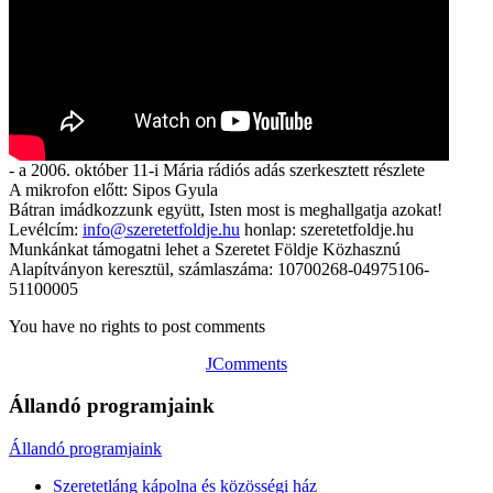
- a 2006. október 11-i Mária rádiós adás szerkesztett részlete
A mikrofon előtt: Sipos Gyula
Bátran imádkozzunk együtt, Isten most is meghallgatja azokat!
Levélcím:
info@szeretetfoldje.hu
honlap: szeretetfoldje.hu
Munkánkat támogatni lehet a Szeretet Földje Közhasznú
Alapítványon keresztül, számlaszáma: 10700268-04975106-
51100005
You have no rights to post comments
JComments
Állandó programjaink
Állandó programjaink
Szeretetláng kápolna és közösségi ház