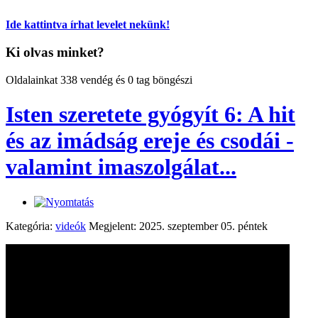
Ide kattintva írhat levelet nekünk!
Ki olvas minket?
Oldalainkat 338 vendég és 0 tag böngészi
Isten szeretete gyógyít 6: A hit
és az imádság ereje és csodái -
valamint imaszolgálat...
Kategória:
videók
Megjelent: 2025. szeptember 05. péntek