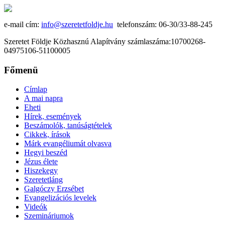
e-mail cím:
info@szeretetfoldje.hu
telefonszám: 06-30/33-88-245
Szeretet Földje Közhasznú Alapítvány számlaszáma:10700268-
04975106-51100005
Főmenü
Címlap
A mai napra
Eheti
Hírek, események
Beszámolók, tanúságtételek
Cikkek, írások
Márk evangéliumát olvasva
Hegyi beszéd
Jézus élete
Hiszekegy
Szeretetláng
Galgóczy Erzsébet
Evangelizációs levelek
Videók
Szemináriumok