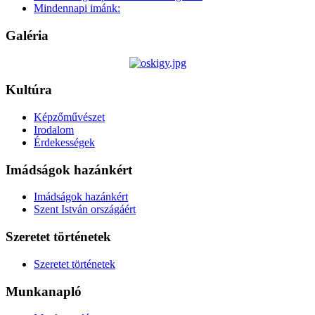
Mindennapi imánk:
Galéria
Kultúra
Képzőművészet
Irodalom
Érdekességek
Imádságok hazánkért
Imádságok hazánkért
Szent István országáért
Szeretet történetek
Szeretet történetek
Munkanapló