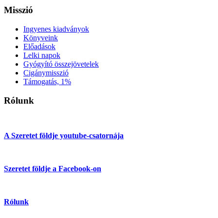
Misszió
Ingyenes kiadványok
Könyveink
Előadások
Lelki napok
Gyógyító összejövetelek
Cigánymisszió
Támogatás, 1%
Rólunk
A Szeretet földje youtube-csatornája
Szeretet földje a Facebook-on
Rólunk