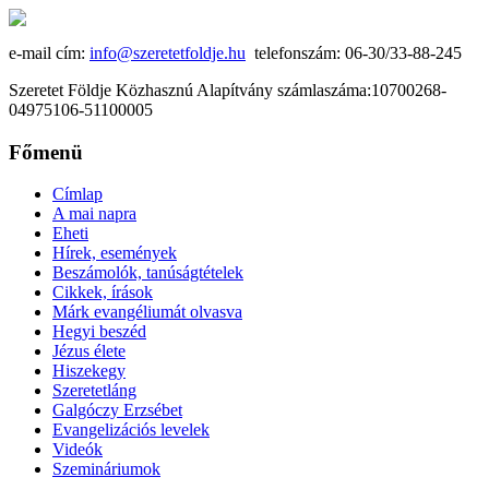
e-mail cím:
info@szeretetfoldje.hu
telefonszám: 06-30/33-88-245
Szeretet Földje Közhasznú Alapítvány számlaszáma:10700268-
04975106-51100005
Főmenü
Címlap
A mai napra
Eheti
Hírek, események
Beszámolók, tanúságtételek
Cikkek, írások
Márk evangéliumát olvasva
Hegyi beszéd
Jézus élete
Hiszekegy
Szeretetláng
Galgóczy Erzsébet
Evangelizációs levelek
Videók
Szemináriumok