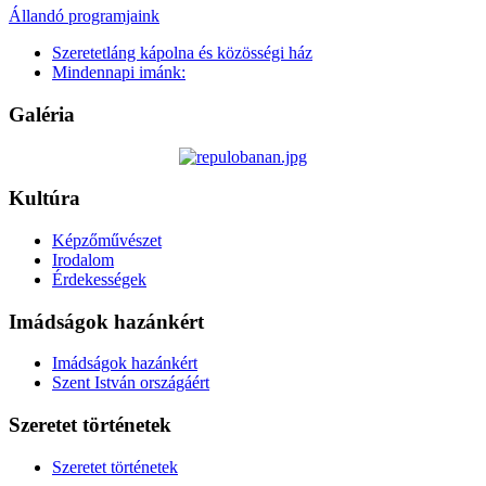
Állandó programjaink
Szeretetláng kápolna és közösségi ház
Mindennapi imánk:
Galéria
Kultúra
Képzőművészet
Irodalom
Érdekességek
Imádságok hazánkért
Imádságok hazánkért
Szent István országáért
Szeretet történetek
Szeretet történetek