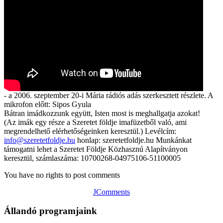
- a 2006. szeptember 20-i Mária rádiós adás szerkesztett részlete. A
mikrofon előtt: Sipos Gyula
Bátran imádkozzunk együtt, Isten most is meghallgatja azokat!
(Az imák egy része a Szeretet földje imafüzetből való, ami
megrendelhető elérhetőségeinken keresztül.) Levélcím:
info@szeretetfoldje.hu
honlap: szeretetfoldje.hu Munkánkat
támogatni lehet a Szeretet Földje Közhasznú Alapítványon
keresztül, számlaszáma: 10700268-04975106-51100005
You have no rights to post comments
JComments
Állandó programjaink