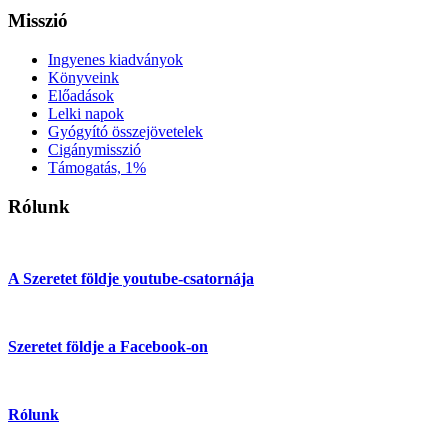
Misszió
Ingyenes kiadványok
Könyveink
Előadások
Lelki napok
Gyógyító összejövetelek
Cigánymisszió
Támogatás, 1%
Rólunk
A Szeretet földje youtube-csatornája
Szeretet földje a Facebook-on
Rólunk