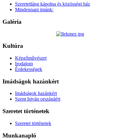
Szeretetláng kápolna és közösségi ház
Mindennapi imánk:
Galéria
Kultúra
Képzőművészet
Irodalom
Érdekességek
Imádságok hazánkért
Imádságok hazánkért
Szent István országáért
Szeretet történetek
Szeretet történetek
Munkanapló