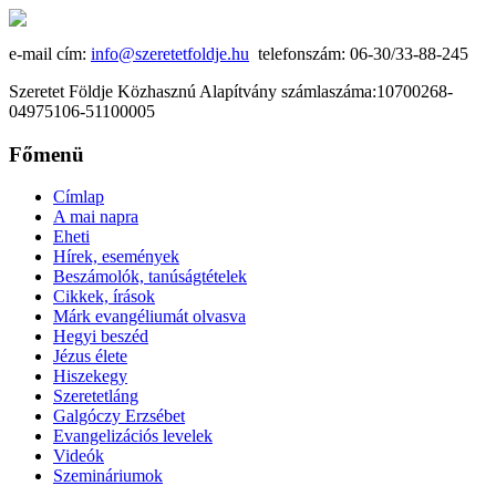
e-mail cím:
info@szeretetfoldje.hu
telefonszám: 06-30/33-88-245
Szeretet Földje Közhasznú Alapítvány számlaszáma:10700268-
04975106-51100005
Főmenü
Címlap
A mai napra
Eheti
Hírek, események
Beszámolók, tanúságtételek
Cikkek, írások
Márk evangéliumát olvasva
Hegyi beszéd
Jézus élete
Hiszekegy
Szeretetláng
Galgóczy Erzsébet
Evangelizációs levelek
Videók
Szemináriumok