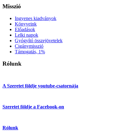
Misszió
Ingyenes kiadványok
Könyveink
Előadások
Lelki napok
Gyógyító összejövetelek
Cigánymisszió
Támogatás, 1%
Rólunk
A Szeretet földje youtube-csatornája
Szeretet földje a Facebook-on
Rólunk