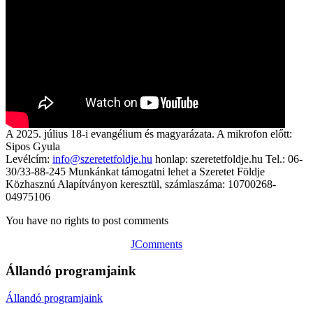
A 2025. július 18-i evangélium és magyarázata. A mikrofon előtt:
Sipos Gyula
Levélcím:
info@szeretetfoldje.hu
honlap: szeretetfoldje.hu Tel.: 06-
30/33-88-245 Munkánkat támogatni lehet a Szeretet Földje
Közhasznú Alapítványon keresztül, számlaszáma: 10700268-
04975106
You have no rights to post comments
JComments
Állandó programjaink
Állandó programjaink