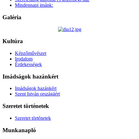
Mindennapi imánk:
Galéria
Kultúra
Képzőművészet
Irodalom
Érdekességek
Imádságok hazánkért
Imádságok hazánkért
Szent István országáért
Szeretet történetek
Szeretet történetek
Munkanapló