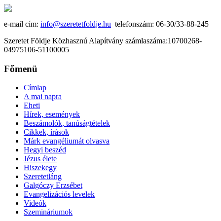
e-mail cím:
info@szeretetfoldje.hu
telefonszám: 06-30/33-88-245
Szeretet Földje Közhasznú Alapítvány számlaszáma:10700268-
04975106-51100005
Főmenü
Címlap
A mai napra
Eheti
Hírek, események
Beszámolók, tanúságtételek
Cikkek, írások
Márk evangéliumát olvasva
Hegyi beszéd
Jézus élete
Hiszekegy
Szeretetláng
Galgóczy Erzsébet
Evangelizációs levelek
Videók
Szemináriumok