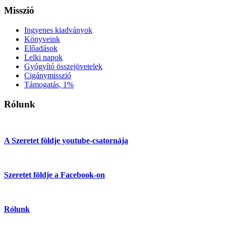
Misszió
Ingyenes kiadványok
Könyveink
Előadások
Lelki napok
Gyógyító összejövetelek
Cigánymisszió
Támogatás, 1%
Rólunk
A Szeretet földje youtube-csatornája
Szeretet földje a Facebook-on
Rólunk