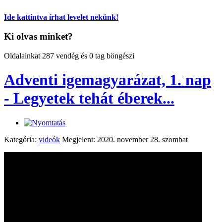
Ide kattintva írhat levelet nekünk!
Ki olvas minket?
Oldalainkat 287 vendég és 0 tag böngészi
Adventi igemagyarázat, 1. nap
- Legyetek tehát éberek...
Kategória:
videók
Megjelent: 2020. november 28. szombat