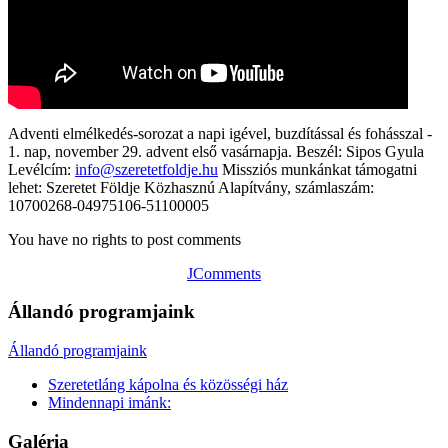
Adventi elmélkedés-sorozat a napi igével, buzdítással és fohásszal -
1. nap, november 29. advent első vasárnapja. Beszél: Sipos Gyula
Levélcím:
info@szeretetfoldje.hu
Missziós munkánkat támogatni
lehet: Szeretet Földje Közhasznú Alapítvány, számlaszám:
10700268-04975106-51100005
You have no rights to post comments
JComments
Állandó programjaink
Állandó programjaink
Szeretetláng kápolna és közösségi ház
Mindennapi imánk:
Galéria