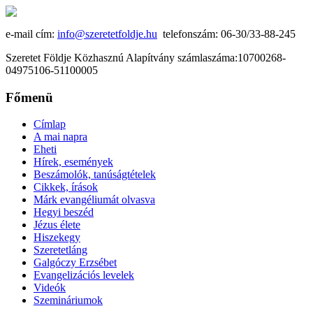
e-mail cím:
info@szeretetfoldje.hu
telefonszám: 06-30/33-88-245
Szeretet Földje Közhasznú Alapítvány számlaszáma:10700268-
04975106-51100005
Főmenü
Címlap
A mai napra
Eheti
Hírek, események
Beszámolók, tanúságtételek
Cikkek, írások
Márk evangéliumát olvasva
Hegyi beszéd
Jézus élete
Hiszekegy
Szeretetláng
Galgóczy Erzsébet
Evangelizációs levelek
Videók
Szemináriumok