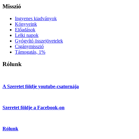
Misszió
Ingyenes kiadványok
Könyveink
Előadások
Lelki napok
Gyógyító összejövetelek
Cigánymisszió
Támogatás, 1%
Rólunk
A Szeretet földje youtube-csatornája
Szeretet földje a Facebook-on
Rólunk