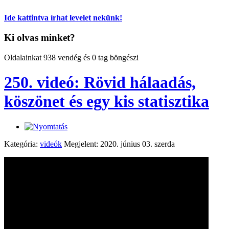
Ide kattintva írhat levelet nekünk!
Ki olvas minket?
Oldalainkat 938 vendég és 0 tag böngészi
250. videó: Rövid hálaadás,
köszönet és egy kis statisztika
Kategória:
videók
Megjelent: 2020. június 03. szerda