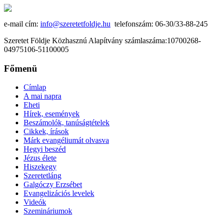
e-mail cím:
info@szeretetfoldje.hu
telefonszám: 06-30/33-88-245
Szeretet Földje Közhasznú Alapítvány számlaszáma:10700268-
04975106-51100005
Főmenü
Címlap
A mai napra
Eheti
Hírek, események
Beszámolók, tanúságtételek
Cikkek, írások
Márk evangéliumát olvasva
Hegyi beszéd
Jézus élete
Hiszekegy
Szeretetláng
Galgóczy Erzsébet
Evangelizációs levelek
Videók
Szemináriumok