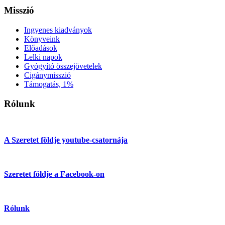
Misszió
Ingyenes kiadványok
Könyveink
Előadások
Lelki napok
Gyógyító összejövetelek
Cigánymisszió
Támogatás, 1%
Rólunk
A Szeretet földje youtube-csatornája
Szeretet földje a Facebook-on
Rólunk