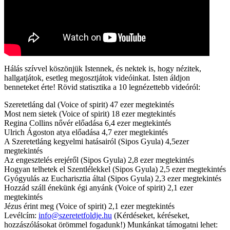
Hálás szívvel köszönjük Istennek, és nektek is, hogy nézitek,
hallgatjátok, esetleg megosztjátok videóinkat. Isten áldjon
benneteket érte! Rövid statisztika a 10 legnézettebb videóról:
Szeretetláng dal (Voice of spirit) 47 ezer megtekintés
Most nem sietek (Voice of spirit) 18 ezer megtekintés
Regina Collins nővér előadása 6,4 ezer megtekintés
Ulrich Ágoston atya előadása 4,7 ezer megtekintés
A Szeretetláng kegyelmi hatásairól (Sipos Gyula) 4,5ezer
megtekintés
Az engesztelés erejéről (Sipos Gyula) 2,8 ezer megtekintés
Hogyan telhetek el Szentlélekkel (Sipos Gyula) 2,5 ezer megtekintés
Gyógyulás az Eucharisztia által (Sipos Gyula) 2,3 ezer megtekintés
Hozzád száll énekünk égi anyánk (Voice of spirit) 2,1 ezer
megtekintés
Jézus érint meg (Voice of spirit) 2,1 ezer megtekintés
Levélcím:
info@szeretetfoldje.hu
(Kérdéseket, kéréseket,
hozzászólásokat örömmel fogadunk!) Munkánkat támogatni lehet: