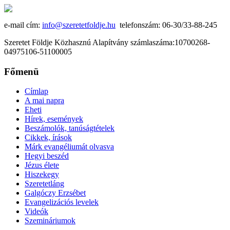
e-mail cím:
info@szeretetfoldje.hu
telefonszám: 06-30/33-88-245
Szeretet Földje Közhasznú Alapítvány számlaszáma:10700268-
04975106-51100005
Főmenü
Címlap
A mai napra
Eheti
Hírek, események
Beszámolók, tanúságtételek
Cikkek, írások
Márk evangéliumát olvasva
Hegyi beszéd
Jézus élete
Hiszekegy
Szeretetláng
Galgóczy Erzsébet
Evangelizációs levelek
Videók
Szemináriumok