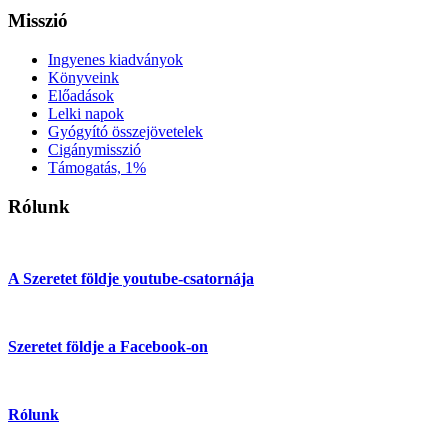
Misszió
Ingyenes kiadványok
Könyveink
Előadások
Lelki napok
Gyógyító összejövetelek
Cigánymisszió
Támogatás, 1%
Rólunk
A Szeretet földje youtube-csatornája
Szeretet földje a Facebook-on
Rólunk