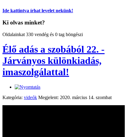
Ide kattintva írhat levelet nekünk!
Ki olvas minket?
Oldalainkat 330 vendég és 0 tag böngészi
Élő adás a szobából 22. -
Járványos különkiadás,
imaszolgálattal!
Kategória:
videók
Megjelent: 2020. március 14. szombat