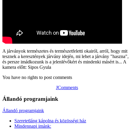
A járványok természetes és természetfeletti okairól, arról, hogy mit
tesznek a keresztények járvány idején, mi lehet a járvány "haszna",
és persze imádkozunk is a jelenlévőkért és mindenki másért is... A
kamera előtt: Sipos Gyula
You have no rights to post comments
JComments
Állandó programjaink
Állandó programjaink
Szeretetláng kápolna és közösségi ház
Mindennapi imánk: