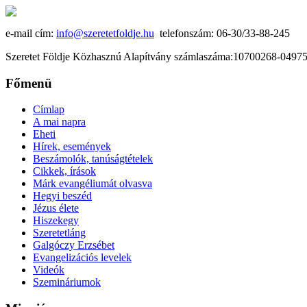
e-mail cím:
info@szeretetfoldje.hu
telefonszám: 06-30/33-88-245
Szeretet Földje Közhasznú Alapítvány számlaszáma:10700268-049
Főmenü
Címlap
A mai napra
Eheti
Hírek, események
Beszámolók, tanúságtételek
Cikkek, írások
Márk evangéliumát olvasva
Hegyi beszéd
Jézus élete
Hiszekegy
Szeretetláng
Galgóczy Erzsébet
Evangelizációs levelek
Videók
Szemináriumok