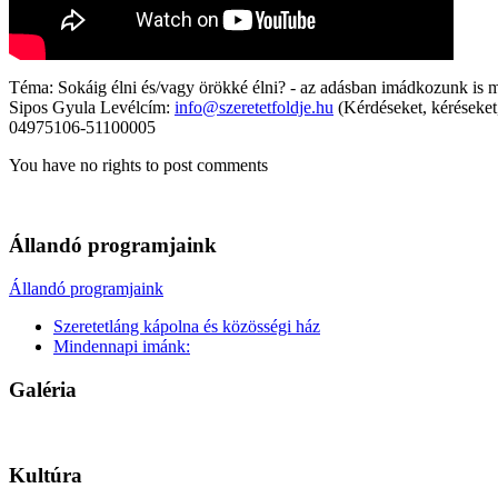
Téma: Sokáig élni és/vagy örökké élni? - az adásban imádkozunk is mi
Sipos Gyula Levélcím:
info@szeretetfoldje.hu
(Kérdéseket, kéréseke
04975106-51100005
You have no rights to post comments
Állandó programjaink
Állandó programjaink
Szeretetláng kápolna és közösségi ház
Mindennapi imánk:
Galéria
Kultúra