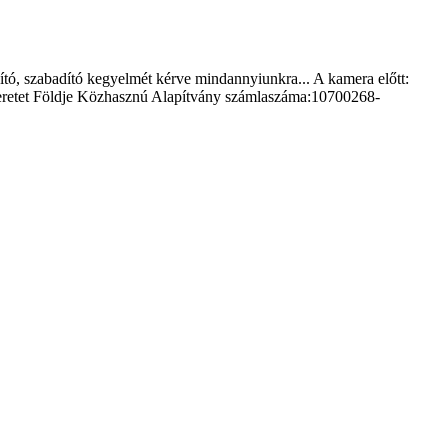
ító, szabadító kegyelmét kérve mindannyiunkra... A kamera előtt:
zeretet Földje Közhasznú Alapítvány számlaszáma:10700268-