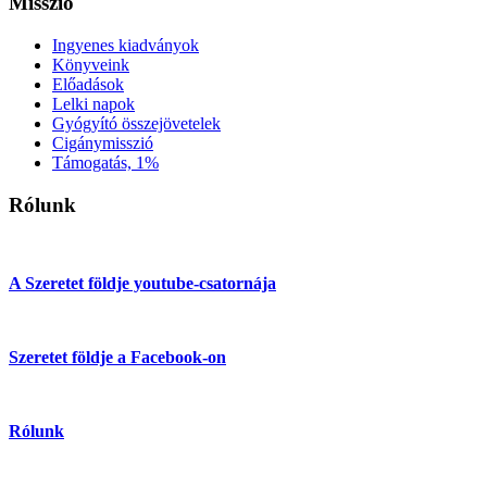
Misszió
Ingyenes kiadványok
Könyveink
Előadások
Lelki napok
Gyógyító összejövetelek
Cigánymisszió
Támogatás, 1%
Rólunk
A Szeretet földje youtube-csatornája
Szeretet földje a Facebook-on
Rólunk