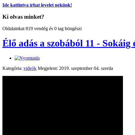
Ide kattintva írhat levelet nekünk!
Ki olvas minket?
Oldalainkat 819 vendég és 0 tag böngészi
Élő adás a szobából 11 - Sokáig 
Kategória:
videók
Megjelent: 2019. szeptember 04. szerda