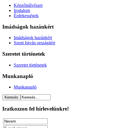
Képzőművészet
Irodalom
Érdekességek
Imádságok hazánkért
Imádságok hazánkért
Szent István országáért
Szeretet történetek
Szeretet történetek
Munkanapló
Munkanapló
Iratkozzon fel hírlevelünkre!