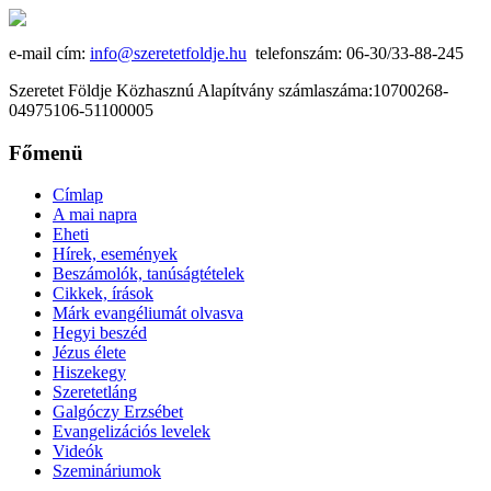
e-mail cím:
info@szeretetfoldje.hu
telefonszám: 06-30/33-88-245
Szeretet Földje Közhasznú Alapítvány számlaszáma:10700268-
04975106-51100005
Főmenü
Címlap
A mai napra
Eheti
Hírek, események
Beszámolók, tanúságtételek
Cikkek, írások
Márk evangéliumát olvasva
Hegyi beszéd
Jézus élete
Hiszekegy
Szeretetláng
Galgóczy Erzsébet
Evangelizációs levelek
Videók
Szemináriumok