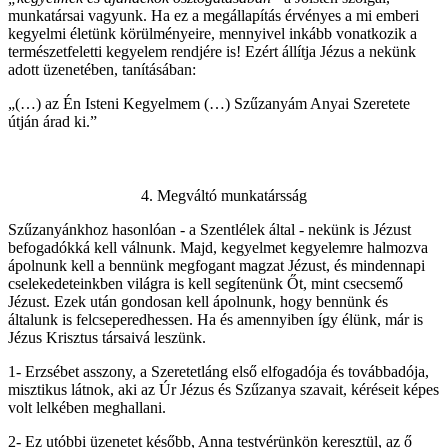
munkatársai vagyunk. Ha ez a megállapítás érvényes a mi emberi
kegyelmi életünk körülményeire, mennyivel inkább vonatkozik a
természetfeletti kegyelem rendjére is! Ezért állítja Jézus a nekünk
adott üzenetében, tanításában:
„(…) az Én Isteni Kegyelmem (…) Szűzanyám Anyai Szeretete
útján árad ki.”
4. Megváltó munkatársság
Szűzanyánkhoz hasonlóan - a Szentlélek által - nekünk is Jézust
befogadókká kell válnunk. Majd, kegyelmet kegyelemre halmozva
ápolnunk kell a bennünk megfogant magzat Jézust, és mindennapi
cselekedeteinkben világra is kell segítenünk Őt, mint csecsemő
Jézust. Ezek után gondosan kell ápolnunk, hogy bennünk és
általunk is felcseperedhessen. Ha és amennyiben így élünk, már is
Jézus Krisztus társaivá leszünk.
1- Erzsébet asszony, a Szeretetláng első elfogadója és továbbadója,
misztikus látnok, aki az Úr Jézus és Szűzanya szavait, kéréseit képes
volt lelkében meghallani.
2- Ez utóbbi üzenetet később, Anna testvérünkön keresztül, az ő