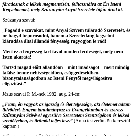
fáradoznak a lelkek megmentésén, felhasználva az Én Isteni
Kegyelmemet, mely Szűzanyám Anyai Szeretete útján árad ki."
Szűzanya szavai:
„
Fogadd e szavakat, mint Anyai Szívem túláradó Szeretetét, és
ne hagyd beporosodni, hanem a Szeretetláng kegyelmi
kiáradása által állandó fényesség ragyogjon le rád!
Mert ez a fényesség tart távol minden ferdeséget, mely nem
Isten akarata!
Tartsd magad előtt állandóan – mint imádságot – mert mindig
találsz benne nehézségeidben, csüggedéseidben,
bizonytalanságodban az Isteni Fénytől megvilágosítva
eligazítást.”
Jézus szavai P. M.-nek 1982. aug. 24-én:
„Fiam, én vagyok az igazság és élet teljessége, aki életemet adtam
üdvödért. Engem tanulmányozz az Evangéliumban és szeress
Szűzanyám Szívével egyesülve Szeretetem Szentségében és lelked
szentélyében, és örömöd teljes lesz.”
(Anna testvérünkön keresztül
kaptam.)