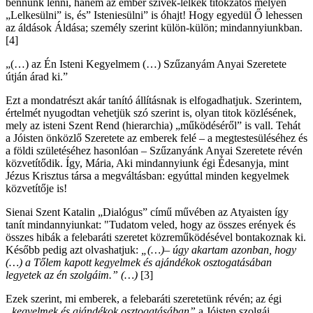
bennünk lenni, hanem az ember szívek-lelkek titokzatos mélyén
„Lelkesülni” is, és” Isteniesülni” is óhajt! Hogy egyedül Ő lehessen
az áldások Áldása; személy szerint külön-külön; mindannyiunkban.
[4]
„(…) az Én Isteni Kegyelmem (…) Szűzanyám Anyai Szeretete
útján árad ki.”
Ezt a mondatrészt akár tanító állításnak is elfogadhatjuk. Szerintem,
értelmét nyugodtan vehetjük szó szerint is, olyan titok közlésének,
mely az isteni Szent Rend (hierarchia) „működéséről” is vall. Tehát
a Jóisten önközlő Szeretete az emberek felé – a megtestesüléséhez és
a földi születéséhez hasonlóan – Szűzanyánk Anyai Szeretete révén
közvetítődik. Így, Mária, Aki mindannyiunk égi Édesanyja, mint
Jézus Krisztus társa a megváltásban: egyúttal minden kegyelmek
közvetítője is!
Sienai Szent Katalin „Dialógus” című művében az Atyaisten így
tanít mindannyiunkat: "Tudatom veled, hogy az összes erények és
összes hibák a felebaráti szeretet közreműködésével bontakoznak ki.
Később pedig azt olvashatjuk:
„(…)– úgy akartam azonban, hogy
(…) a Tőlem kapott kegyelmek és ajándékok osztogatásában
legyetek az én szolgáim.” (…)
[3]
Ezek szerint, mi emberek, a felebaráti szeretetünk révén; az égi
„kegyelmek és ajándékok osztogatásában”
a Jóisten szolgái,