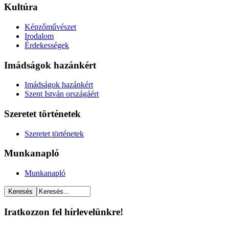
Kultúra
Képzőművészet
Irodalom
Érdekességek
Imádságok hazánkért
Imádságok hazánkért
Szent István országáért
Szeretet történetek
Szeretet történetek
Munkanapló
Munkanapló
Iratkozzon fel hírlevelünkre!