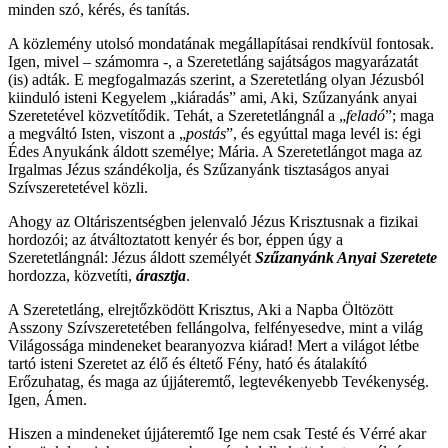
minden szó, kérés, és tanítás.
A közlemény utolsó mondatának megállapításai rendkívül fontosak.
Igen, mivel – számomra -, a Szeretetláng sajátságos magyarázatát
(is) adták. E megfogalmazás szerint, a Szeretetláng olyan Jézusból
kiinduló isteni Kegyelem „kiáradás” ami, Aki, Szűzanyánk anyai
Szeretetével közvetítődik. Tehát, a Szeretetlángnál a „
feladó
”; maga
a megváltó Isten, viszont a „
postás
”, és egyúttal maga levél is: égi
Édes Anyukánk áldott személye; Mária. A Szeretetlángot maga az
Irgalmas Jézus szándékolja, és Szűzanyánk tisztaságos anyai
Szívszeretetével közli.
Ahogy az Oltáriszentségben jelenvaló Jézus Krisztusnak a fizikai
hordozói; az átváltoztatott kenyér és bor, éppen úgy a
Szeretetlángnál: Jézus áldott személyét
Szűzanyánk Anyai Szeretete
hordozza, közvetíti,
árasztja
.
A Szeretetláng, elrejtőzködött Krisztus, Aki a Napba Öltözött
Asszony Szívszeretetében fellángolva, felfényesedve, mint a világ
Világossága mindeneket bearanyozva kiárad! Mert a világot létbe
tartó isteni Szeretet az élő és éltető Fény, ható és átalakító
Erőzuhatag, és maga az újjáteremtő, legtevékenyebb Tevékenység.
Igen, Ámen.
Hiszen a mindeneket újjáteremtő Ige nem csak Testé és Vérré akar