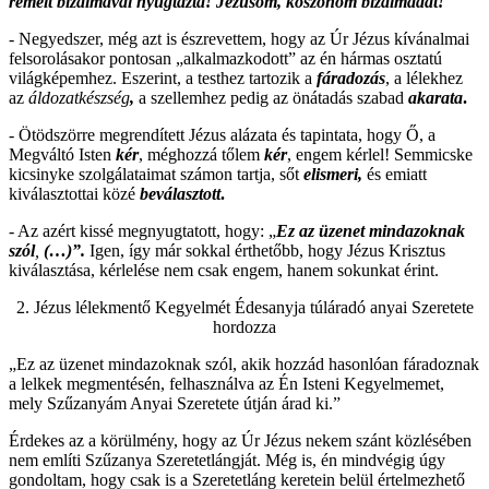
remélt bizalmával nyugtázta! Jézusom, köszönöm bizalmadat!
- Negyedszer, még azt is észrevettem, hogy az Úr Jézus kívánalmai
felsorolásakor pontosan „alkalmazkodott” az én hármas osztatú
világképemhez. Eszerint, a testhez tartozik a
fáradozás
, a lélekhez
az
áldozatkészség
,
a szellemhez pedig az önátadás szabad
akarata
.
- Ötödszörre megrendített Jézus alázata és tapintata, hogy Ő, a
Megváltó Isten
kér
, méghozzá tőlem
kér
, engem kérlel! Semmicske
kicsinyke szolgálataimat számon tartja, sőt
elismeri
,
és emiatt
kiválasztottai közé
beválasztott
.
- Az azért kissé megnyugtatott, hogy: „
Ez az üzenet mindazoknak
szól
,
(…)”.
Igen, így már sokkal érthetőbb, hogy Jézus Krisztus
kiválasztása, kérlelése nem csak engem, hanem sokunkat érint.
2. Jézus lélekmentő Kegyelmét Édesanyja túláradó anyai Szeretete
hordozza
„Ez az üzenet mindazoknak szól, akik hozzád hasonlóan fáradoznak
a lelkek megmentésén, felhasználva az Én Isteni Kegyelmemet,
mely Szűzanyám Anyai Szeretete útján árad ki.”
Érdekes az a körülmény, hogy az Úr Jézus nekem szánt közlésében
nem említi Szűzanya Szeretetlángját. Még is, én mindvégig úgy
gondoltam, hogy csak is a Szeretetláng keretein belül értelmezhető