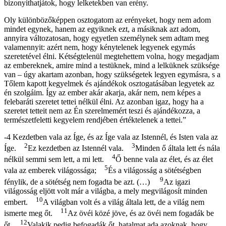
bizonyíthatjátok, hogy lelketekben van erény.
Oly különbözőképpen osztogatom az erényeket, hogy nem adom
mindet egynek, hanem az egyiknek ezt, a másiknak azt adom,
annyira változatosan, hogy egyetlen személynek sem adtam meg
valamennyit: azért nem, hogy kénytelenek legyenek egymás
szeretetével élni. Kétségtelenül megtehettem volna, hogy megadjam
az embereknek, amire mind a testüknek, mind a lelküknek szüksége
van – úgy akartam azonban, hogy szükségetek legyen egymásra, s a
Tőlem kapott kegyelmek és ajándékok osztogatásában legyetek az
én szolgáim. Így az ember akár akarja, akár nem, nem képes a
felebaráti szeretet tettei nélkül élni. Az azonban igaz, hogy ha a
szeretet tetteit nem az Én szerelmemért teszi és ajándékozza, a
természetfeletti kegyelem rendjében értéktelenek a tettei.”
-4 Kezdetben vala az Íge, és az Íge vala az Istennél, és Isten vala az
2
3
Íge.
Ez kezdetben az Istennél vala.
Minden ő általa lett és nála
4
nélkül semmi sem lett, a mi lett.
Ő benne vala az élet, és az élet
5
vala az emberek világossága;
És a világosság a sötétségben
9
fénylik, de a sötétség nem fogadta be azt. (…)
Az igazi
világosság eljött volt már a világba, a mely megvilágosít minden
10
embert.
A világban volt és a világ általa lett, de a világ nem
11
ismerte meg őt.
Az övéi közé jöve, és az övéi nem fogadák be
12
őt.
Valakik pedig befogadák őt, hatalmat ada azoknak, hogy