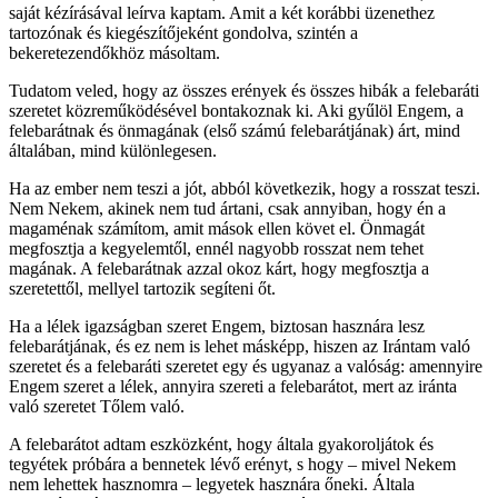
saját kézírásával leírva kaptam. Amit a két korábbi üzenethez
tartozónak és kiegészítőjeként gondolva, szintén a
bekeretezendőkhöz másoltam.
Tudatom veled, hogy az összes erények és összes hibák a felebaráti
szeretet közreműködésével bontakoznak ki. Aki gyűlöl Engem, a
felebarátnak és önmagának (első számú felebarátjának) árt, mind
általában, mind különlegesen.
Ha az ember nem teszi a jót, abból következik, hogy a rosszat teszi.
Nem Nekem, akinek nem tud ártani, csak annyiban, hogy én a
magaménak számítom, amit mások ellen követ el. Önmagát
megfosztja a kegyelemtől, ennél nagyobb rosszat nem tehet
magának. A felebarátnak azzal okoz kárt, hogy megfosztja a
szeretettől, mellyel tartozik segíteni őt.
Ha a lélek igazságban szeret Engem, biztosan hasznára lesz
felebarátjának, és ez nem is lehet másképp, hiszen az Irántam való
szeretet és a felebaráti szeretet egy és ugyanaz a valóság: amennyire
Engem szeret a lélek, annyira szereti a felebarátot, mert az iránta
való szeretet Tőlem való.
A felebarátot adtam eszközként, hogy általa gyakoroljátok és
tegyétek próbára a bennetek lévő erényt, s hogy – mivel Nekem
nem lehettek hasznomra – legyetek hasznára őneki. Általa