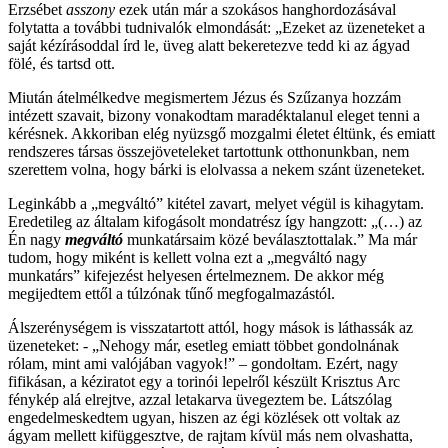
Erzsébet
asszony
ezek után már a szokásos hanghordozásával
folytatta a további tudnivalók elmondását: „Ezeket az üzeneteket a
saját kézírásoddal írd le, üveg alatt bekeretezve tedd ki az ágyad
fölé, és tartsd ott.
Miután átelmélkedve megismertem Jézus és Szűzanya hozzám
intézett szavait, bizony vonakodtam maradéktalanul eleget tenni a
kérésnek. Akkoriban elég nyüzsgő mozgalmi életet éltünk, és emiatt
rendszeres társas összejöveteleket tartottunk otthonunkban, nem
szerettem volna, hogy bárki is elolvassa a nekem szánt üzeneteket.
Leginkább a „megváltó” kitétel zavart, melyet végül is kihagytam.
Eredetileg az általam kifogásolt mondatrész így hangzott: „(…) az
Én nagy
megváltó
munkatársaim közé beválasztottalak.” Ma már
tudom, hogy miként is kellett volna ezt a „megváltó nagy
munkatárs” kifejezést helyesen értelmeznem. De akkor még
megijedtem ettől a túlzónak tűnő megfogalmazástól.
Álszerénységem is visszatartott attól, hogy mások is láthassák az
üzeneteket: - „Nehogy már, esetleg emiatt többet gondolnának
rólam, mint ami valójában vagyok!” – gondoltam. Ezért, nagy
fifikásan, a kéziratot egy a torinói lepelről készült Krisztus Arc
fénykép alá elrejtve, azzal letakarva üvegeztem be. Látszólag
engedelmeskedtem ugyan, hiszen az égi közlések ott voltak az
ágyam mellett kifüggesztve, de rajtam kívül más nem olvashatta,