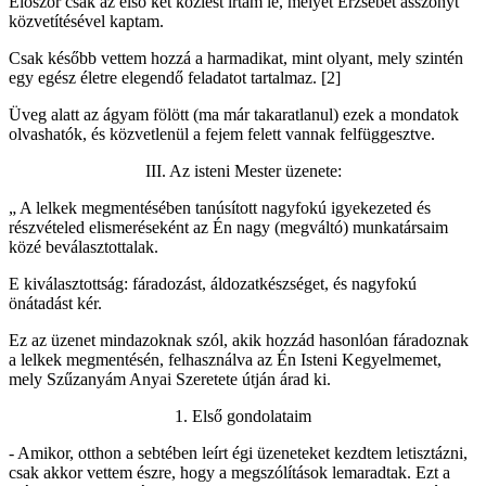
Először csak az első két közlést írtam le, melyet Erzsébet asszonyt
közvetítésével kaptam.
Csak később vettem hozzá a harmadikat, mint olyant, mely szintén
egy egész életre elegendő feladatot tartalmaz. [2]
Üveg alatt az ágyam fölött (ma már takaratlanul) ezek a mondatok
olvashatók, és közvetlenül a fejem felett vannak felfüggesztve.
III. Az isteni Mester üzenete:
„ A lelkek megmentésében tanúsított nagyfokú igyekezeted és
részvételed elismeréseként az Én nagy (megváltó) munkatársaim
közé beválasztottalak.
E kiválasztottság: fáradozást, áldozatkészséget, és nagyfokú
önátadást kér.
Ez az üzenet mindazoknak szól, akik hozzád hasonlóan fáradoznak
a lelkek megmentésén, felhasználva az Én Isteni Kegyelmemet,
mely Szűzanyám Anyai Szeretete útján árad ki.
1. Első gondolataim
- Amikor, otthon a sebtében leírt égi üzeneteket kezdtem letisztázni,
csak akkor vettem észre, hogy a megszólítások lemaradtak. Ezt a