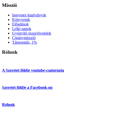
Misszió
Ingyenes kiadványok
Könyveink
Előadások
Lelki napok
Gyógyító összejövetelek
Cigánymisszió
Támogatás, 1%
Rólunk
A Szeretet földje youtube-csatornája
Szeretet földje a Facebook-on
Rólunk