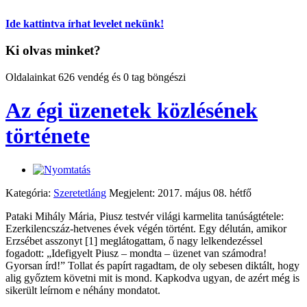
Ide kattintva írhat levelet nekünk!
Ki olvas minket?
Oldalainkat 626 vendég és 0 tag böngészi
Az égi üzenetek közlésének
története
Kategória:
Szeretetláng
Megjelent: 2017. május 08. hétfő
Pataki Mihály Mária, Piusz testvér világi karmelita tanúságtétele:
Ezerkilencszáz-hetvenes évek végén történt. Egy délután, amikor
Erzsébet asszonyt [1] meglátogattam, ő nagy lelkendezéssel
fogadott: „Idefigyelt Piusz – mondta – üzenet van számodra!
Gyorsan írd!” Tollat és papírt ragadtam, de oly sebesen diktált, hogy
alig győztem követni mit is mond. Kapkodva ugyan, de azért még is
sikerült leírnom e néhány mondatot.