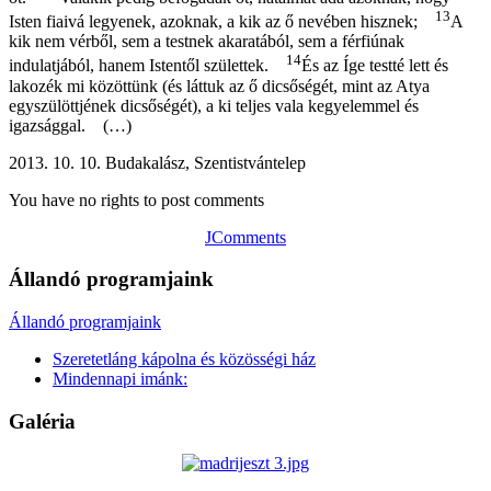
13
Isten fiaivá legyenek, azoknak, a kik az ő nevében hisznek;
A
kik nem vérből, sem a testnek akaratából, sem a férfiúnak
14
indulatjából, hanem Istentől születtek.
És az Íge testté lett és
lakozék mi közöttünk (és láttuk az ő dicsőségét, mint az Atya
egyszülöttjének dicsőségét), a ki teljes vala kegyelemmel és
igazsággal. (…)
2013. 10. 10. Budakalász, Szentistvántelep
You have no rights to post comments
JComments
Állandó programjaink
Állandó programjaink
Szeretetláng kápolna és közösségi ház
Mindennapi imánk:
Galéria