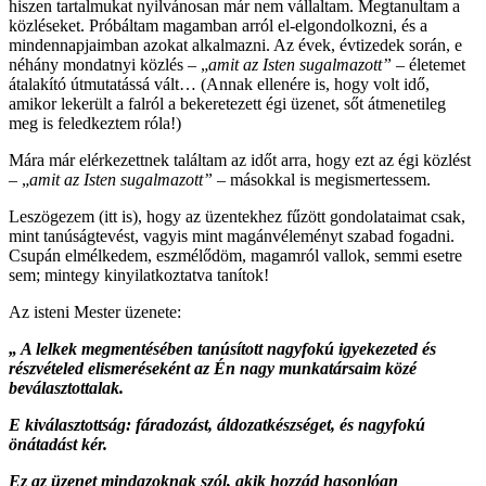
hiszen tartalmukat nyilvánosan már nem vállaltam. Megtanultam a
közléseket. Próbáltam magamban arról el-elgondolkozni, és a
mindennapjaimban azokat alkalmazni. Az évek, évtizedek során, e
néhány mondatnyi közlés – „
amit az Isten sugalmazott”
– életemet
átalakító útmutatássá vált… (Annak ellenére is, hogy volt idő,
amikor lekerült a falról a bekeretezett égi üzenet, sőt átmenetileg
meg is feledkeztem róla!)
Mára már elérkezettnek találtam az időt arra, hogy ezt az égi közlést
– „
amit az Isten sugalmazott”
– másokkal is megismertessem.
Leszögezem (itt is), hogy az üzentekhez fűzött gondolataimat csak,
mint tanúságtevést, vagyis mint magánvéleményt szabad fogadni.
Csupán elmélkedem, eszmélődöm, magamról vallok, semmi esetre
sem; mintegy kinyilatkoztatva tanítok!
Az isteni Mester üzenete:
„ A lelkek megmentésében tanúsított nagyfokú igyekezeted és
részvételed elismeréseként az Én nagy munkatársaim közé
beválasztottalak.
E kiválasztottság: fáradozást, áldozatkészséget, és nagyfokú
önátadást kér.
Ez az üzenet mindazoknak szól, akik hozzád hasonlóan