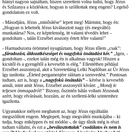
hiányt nagyon sajnáltam, hiszen szerettem volna tudni, hogy Jézus
és Szűzanya a közléskor, hogyan is szólítottak meg engem? Legelső
gondolatom ez volt.
- Másodjára, Jézus „minősítése” lepett meg! Mármint, hogy én:
„Hogyan is lehetnék Jézus kiválasztott nagy (és megváltó)
munkatársa? Nos, ez képtelenség, itt valami tévedés lehet –
gondoltam -, talán Erzsébet asszony értett félre valami!”
- Harmadszorra örömmel nyugtáztam, hogy Jézus tőlem „csak”:
„
fáradozást
, áldozatkészséget és nagyfokú önátadást kér.”
„Igen, -
gondoltam -, ezekre talán még én is alkalmas vagyok! Hiszen a
kicsitől és a gyengétől a kevesebb is elég.” Ellentétben például
Erzsébet asszonnyal, akit a Szeretetláng Lelki Naplóban az Úr Jézus
így tanította: „Életed pergamenjére ráírtam a szenvedést.” Pontosan
tudtam, azt is, hogy a
„
nagyfokú önátadás
”
– kérése is kevesebb
annál, mint amit Jézus, Erzsébet asszonytól kívánt:
„Mondj le
teljesen önmagadról!”
Bizony, őszintén hálás voltam Jézusnak
azért, hogy elvárásait, hozzám, az én szellemi-lelki szintemhez
igazította.
Ugyanakkor mélyen meghatott az, hogy Jézus egyáltalán
megszólított engem. Meglepett, hogy megváltói munkájába – ki
tudja, hogy miképpen és mi módón -, de úgy tűnik még is részt
tudtam vállalni, és ezt a
„
beválasztottalak
”
csodálatos és nem is