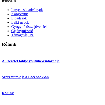
Misszió
Ingyenes kiadványok
Könyveink
Előadások
Lelki napok
Gyógyító összejövetelek
Cigánymisszió
Támogatás, 1%
Rólunk
A Szeretet földje youtube-csatornája
Szeretet földje a Facebook-on
Rólunk