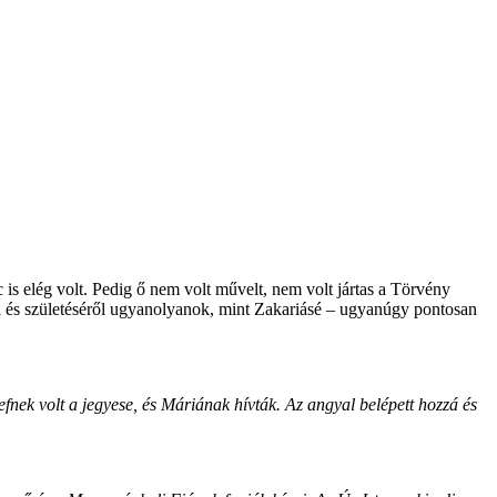
is elég volt. Pedig ő nem volt művelt, nem volt jártas a Törvény
ról és születéséről ugyanolyanok, mint Zakariásé – ugyanúgy pontosan
nek volt a jegyese, és Máriának hívták. Az angyal belépett hozzá és