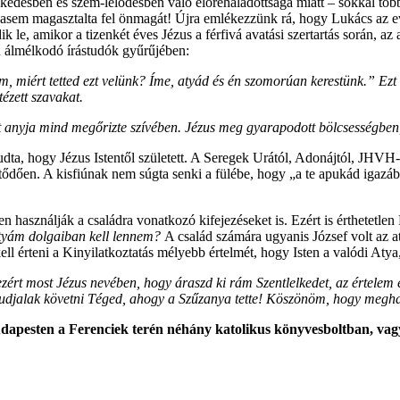
sben és szem-lélődésben való előrehaladottsága miatt – sokkal többet é
ohasem magasztalta fel önmagát! Újra emlékezzünk rá, hogy Lukács az ev
dik le, amikor a tizenkét éves Jézus a férfivá avatási szertartás során, a
 álmélkodó írástudók gyűrűjében:
 miért tetted ezt velünk? Íme, atyád és én szomorúan kerestünk.” Ezt 
ézett szavakat.
t anyja mind megőrizte szívében. Jézus meg gyarapodott bölcsességben,
tudta, hogy Jézus Istentől született. A Seregek Urától, Adonájtól, JHV
etődően. A kisfiúnak nem súgta senki a fülébe, hogy „a te apukád igazáb
ően használják a családra vonatkozó kifejezéseket is. Ezért is érthetetl
tyám dolgaiban kell lennem?
A család számára ugyanis József volt az at
l érteni a Kinyilatkoztatás mélyebb értelmét, hogy Isten a valódi Aty
ért most Jézus nevében, hogy áraszd ki rám Szentlelkedet, az értelem é
y tudjalak követni Téged, ahogy a Szűzanya tette! Köszönöm, hogy meg
udapesten a Ferenciek terén néhány katolikus könyvesboltban, va