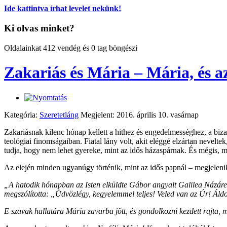
Ide kattintva írhat levelet nekünk!
Ki olvas minket?
Oldalainkat 412 vendég és 0 tag böngészi
Zakariás és Mária – Mária, és az
Kategória:
Szeretetláng
Megjelent: 2016. április 10. vasárnap
Zakariásnak kilenc hónap kellett a hithez és engedelmességhez, a biz
teológiai finomságaiban. Fiatal lány volt, akit eléggé elzártan neve
tudja, hogy nem lehet gyereke, mint az idős házaspárnak. És mégis, m
Az elején minden ugyanúgy történik, mint az idős papnál – megjeleni
„A hatodik hónapban az Isten elküldte Gábor angyalt Galilea Názáret 
megszólította: „Üdvözlégy, kegyelemmel teljes! Veled van az Úr! Ál
E szavak hallatára Mária zavarba jött, és gondolkozni kezdett rajta, m