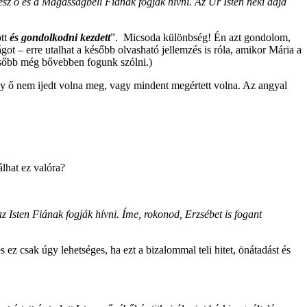
lesz ő és a Magasságbeli Fiának fogják hívni. Az Úr Isten neki adja
ött
és
gondolkodni kezdett
”.
Micsoda különbség! Én azt gondolom,
t – erre utalhat a később olvasható jellemzés is róla, amikor Mária a
 később még bővebben fogunk szólni.)
ogy ő nem ijedt volna meg, vagy mindent megértett volna. Az angyal
lhat ez valóra?
az Isten Fiának fogják hívni. Íme, rokonod, Erzsébet is fogant
ez csak úgy lehetséges, ha ezt a bizalommal teli hitet, önátadást és