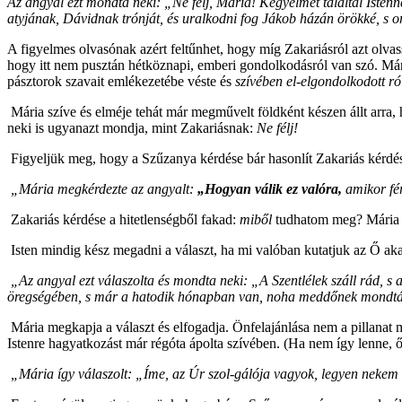
Az angyal ezt mondta neki: „Ne félj, Mária! Kegyelmet találtál Istenn
atyjának, Dávidnak trónját, és uralkodni fog Jákob házán örökké, s 
A figyelmes olvasónak azért feltűnhet, hogy míg Zakariásról azt olvas
hogy itt nem pusztán hétköznapi, emberi gondolkodásról van szó. Mári
pásztorok szavait emlékezetébe véste és
szívében el-elgondolkodott ró
Mária szíve és elméje tehát már megművelt földként készen állt arra,
neki is ugyanazt mondja, mint Zakariásnak:
Ne félj!
Figyeljük meg, hogy a Szűzanya kérdése bár hasonlít Zakariás kérdés
„Mária megkérdezte az angyalt:
„Hogyan válik ez valóra
,
amikor fé
Zakariás kérdése a hitetlenségből fakad:
miből
tudhatom meg? Mária k
Isten mindig kész megadni a választ, ha mi valóban kutatjuk az Ő akar
„Az angyal ezt válaszolta és mondta neki: „A Szentlélek száll rád, s 
öregségében, s már a hatodik hónapban van, noha meddőnek mondták
Mária megkapja a választ és elfogadja. Önfelajánlása nem a pillanat m
Istenre hagyatkozást már régóta ápolta szívében. (Ha nem így lenne, ő 
„Mária így válaszolt: „
Íme, az Úr szol-gálója vagyok
, legyen nekem 