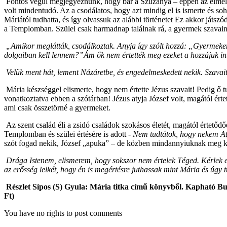
Fontos végül megjegyeznünk, hogy bár a Szűzanya – éppen az elmélkedé
volt mindentudó. Az a csodálatos, hogy azt mindig el is ismerte és s
Máriától tudhatta, és így olvassuk az alábbi történetet Ez akkor játszó
a Templomban. Szülei csak harmadnap találnak rá, a gyermek szavain
„Amikor meglátták, csodálkoztak. Anyja így szólt hozzá: „Gyermekem,
dolgaiban kell lennem?
”Ám ők nem értették meg ezeket a hozzájuk int
Velük ment hát, lement Názáretbe, és engedelmeskedett nekik. Szavai
Mária készséggel elismerte, hogy nem értette Jézus szavait! Pedig ő 
vonatkoztatva ebben a szótárban! Jézus atyja József volt, magától ért
ami csak összetörné a gyermeket.
Az szent család éli a zsidó családok szokásos életét, magától értetőd
Templomban és szülei értésére is adott -
Nem tudtátok, hogy nekem A
szót fogad nekik, József „apuka” – de közben mindannyiuknak meg kel
Drága Istenem, elismerem, hogy sokszor nem értelek Téged. Kérlek ez
az erősség lelkét, hogy én is megértésre juthassak mint Mária és úg
Részlet Sípos (S) Gyula: Mária titka című könyvből. Kapható B
Ft)
You have no rights to post comments