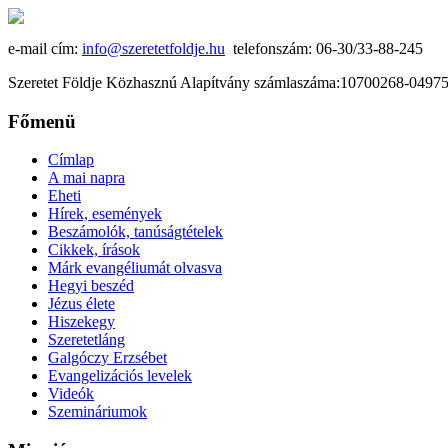
e-mail cím:
info@szeretetfoldje.hu
telefonszám: 06-30/33-88-245
Szeretet Földje Közhasznú Alapítvány számlaszáma:10700268-049
Főmenü
Címlap
A mai napra
Eheti
Hírek, események
Beszámolók, tanúságtételek
Cikkek, írások
Márk evangéliumát olvasva
Hegyi beszéd
Jézus élete
Hiszekegy
Szeretetláng
Galgóczy Erzsébet
Evangelizációs levelek
Videók
Szemináriumok