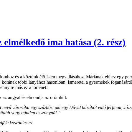
 elmélkedő ima hatása (2. rész)
alomhoz és a köztünk élő Isten megvallásához. Máriának ehhez egy perc 
ltek, korának többi lányához hasonlóan. Ismeretei a gyermekek foganásá
ennyire más ez a történet!
k az angyal és elmondja az örömhírt:
nevű városába egy szűzhöz, aki egy Dávid házából való férfinak, József
dottabb vagy minden asszonynál.”
iféle köszöntés ez.