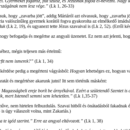
él. Gyermeket fogansz, fiút szülsz, és Jézusnak fogod el-nevezni. Nagy 
országának nem lesz vége.”
(Lk 1, 26-33)
suk, hogy „zavarba jött”, addig Máriáról azt olvassuk, hogy „zavarba j
a valószínűleg gyermek korától fogva gyakorolta az elmélkedő imádságo
luk
(Lk 2, 19), és ugyanezt tette Jézus szavaival is (Lk 2, 52). (Erről
 hogy befogadja és megértse az angyali üzenetet. Ez nem azt jelenti, h
éhez, mégis teljesen más értelmű:
rfit nem ismerek?”
(Lk 1, 34)
érdése pedig a megérteni vágyásból:
Hogyan
lehetséges ez, hogyan vá
atát és megértésre akarunk jutni! Itt sem történik másként:
a Magasságbeli ereje borít be árnyékával. Ezért a születendő Szentet is 
, mert Istennél semmi sem lehetetlen.”
(Lk 1,35-37)
űve, nem hirtelen felbuzdulás. Szavai hitből és önátadásból fakadnak és 
is úgy válaszolt volna, mint Zakariás.)
a te igéd szerint.” Erre az angyal eltávozott.”
(Lk 1, 38)