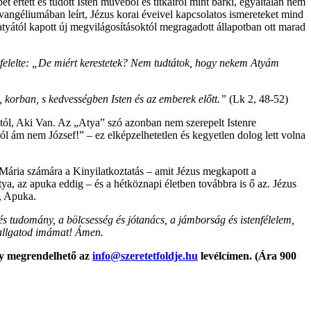
rtett és tudott Isten művéből és titkairól mint bárki, egyáltalán nem
angéliumában leírt, Jézus korai éveivel kapcsolatos ismereteket mind
z atyától kapott új megvilágosításoktól megragadott állapotban ott marad
felelte: „De miért kerestetek?
Nem tudtátok, hogy nekem Atyám
 korban, s kedvességben Isten és az emberek előtt.”
(Lk 2, 48-52)
H-tól, Aki Van. Az „Atya” szó azonban nem szerepelt Istenre
ól ám nem József!” – ez elképzelhetetlen és kegyetlen dolog lett volna
en Mária számára a Kinyilatkoztatás – amit Jézus megkapott a
ya, az apuka eddig – és a hétköznapi életben továbbra is ő az. Jézus
a, Apuka.
s tudomány, a bölcsesség és jótanács, a jámborság és istenfélelem,
hallgatod imámat! Ámen.
gy megrendelhető az
info@szeretetfoldje.hu
levélcímen. (Ára 900