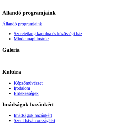
Állandó programjaink
Állandó programjaink
Szeretetláng kápolna és közösségi ház
Mindennapi imánk:
Galéria
Kultúra
Képzőművészet
Irodalom
Érdekességek
Imádságok hazánkért
Imádságok hazánkért
Szent István országáért