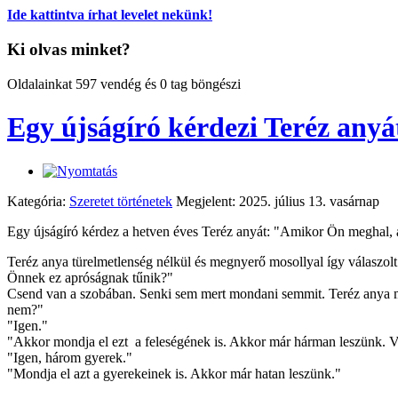
Ide kattintva írhat levelet nekünk!
Ki olvas minket?
Oldalainkat 597 vendég és 0 tag böngészi
Egy újságíró kérdezi Teréz anyá
Kategória:
Szeretet történetek
Megjelent: 2025. július 13. vasárnap
Egy újságíró kérdez a hetven éves Teréz anyát: "Amikor Ön meghal, a v
Teréz anya türelmetlenség nélkül és megnyerő mosollyal így válaszolt 
Önnek ez apróságnak tűnik?"
Csend van a szobában. Senki sem mert mondani semmit. Teréz anya me
nem?"
"Igen."
"Akkor mondja el ezt a feleségének is. Akkor már hárman leszünk. 
"Igen, három gyerek."
"Mondja el azt a gyerekeinek is. Akkor már hatan leszünk."