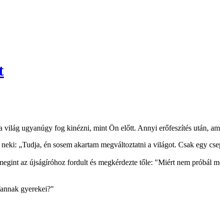
t
ilág ugyanúgy fog kinézni, mint Ön előtt. Annyi erőfeszítés után, amit
neki: „Tudja, én sosem akartam megváltoztatni a világot. Csak egy csep
gint az újságíróhoz fordult és megkérdezte tőle: "Miért nem próbál me
Vannak gyerekei?"