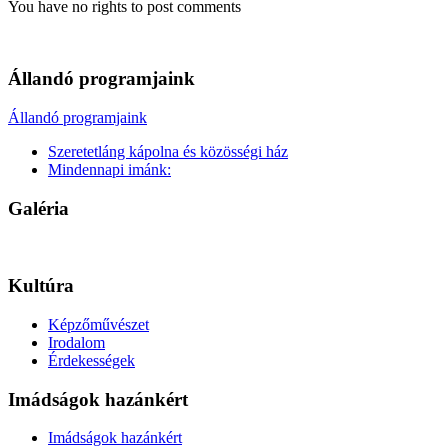
You have no rights to post comments
Állandó programjaink
Állandó programjaink
Szeretetláng kápolna és közösségi ház
Mindennapi imánk:
Galéria
Kultúra
Képzőművészet
Irodalom
Érdekességek
Imádságok hazánkért
Imádságok hazánkért