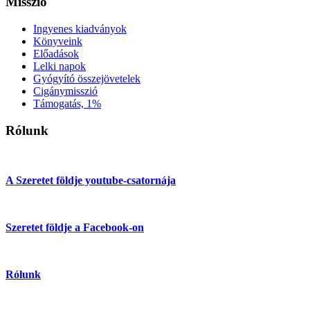
Misszió
Ingyenes kiadványok
Könyveink
Előadások
Lelki napok
Gyógyító összejövetelek
Cigánymisszió
Támogatás, 1%
Rólunk
A Szeretet földje youtube-csatornája
Szeretet földje a Facebook-on
Rólunk