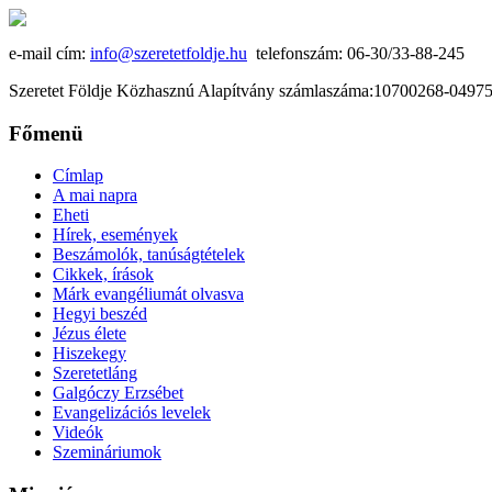
e-mail cím:
info@szeretetfoldje.hu
telefonszám: 06-30/33-88-245
Szeretet Földje Közhasznú Alapítvány számlaszáma:10700268-049
Főmenü
Címlap
A mai napra
Eheti
Hírek, események
Beszámolók, tanúságtételek
Cikkek, írások
Márk evangéliumát olvasva
Hegyi beszéd
Jézus élete
Hiszekegy
Szeretetláng
Galgóczy Erzsébet
Evangelizációs levelek
Videók
Szemináriumok