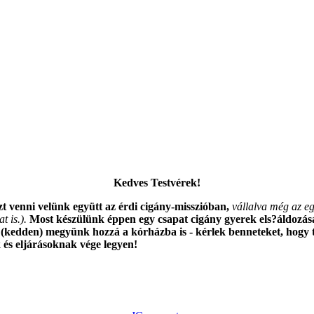
Kedves Testvérek!
zt venni velünk együtt az érdi cigány-misszióban,
vállalva még az eg
t is.).
Most készülünk éppen egy csapat cigány gyerek els?áldozásá
kedden) megyünk hozzá a kórházba is - kérlek benneteket, hogy ti
k és eljárásoknak vége legyen!