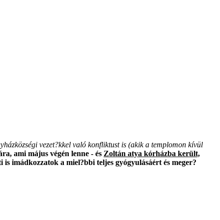
yházközségi vezet?kkel való konfliktust is (akik a templomon kívül
ra, ami május végén lenne - és
Zoltán atya kórházba került,
 is imádkozzatok a miel?bbi teljes gyógyulásáért és meger?