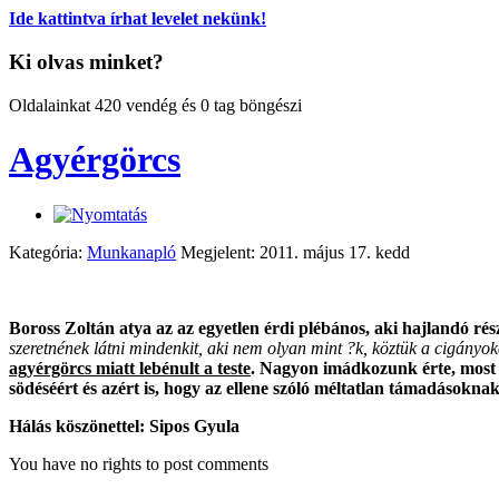
Ide kattintva írhat levelet nekünk!
Ki olvas minket?
Oldalainkat 420 vendég és 0 tag böngészi
Agyérgörcs
Kategória:
Munkanapló
Megjelent: 2011. május 17. kedd
Boross Zoltán atya az az egyetlen érdi plébános, aki hajlandó rés
szeretnének látni mindenkit, aki nem olyan mint ?k, köztük a cigányoka
agyérgörcs miatt lebénult a teste
. Nagyon imádkozunk érte, most (
södéséért és azért is, hogy az ellene szóló méltatlan támadásokna
Hálás köszönettel: Sipos Gyula
You have no rights to post comments