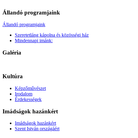
Állandó programjaink
Állandó programjaink
Szeretetláng kápolna és közösségi ház
Mindennapi imánk:
Galéria
Kultúra
Képzőművészet
Irodalom
Érdekességek
Imádságok hazánkért
Imádságok hazánkért
Szent István országáért