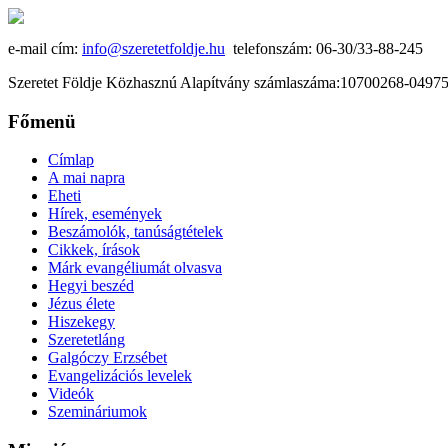
e-mail cím:
info@szeretetfoldje.hu
telefonszám: 06-30/33-88-245
Szeretet Földje Közhasznú Alapítvány számlaszáma:10700268-049
Főmenü
Címlap
A mai napra
Eheti
Hírek, események
Beszámolók, tanúságtételek
Cikkek, írások
Márk evangéliumát olvasva
Hegyi beszéd
Jézus élete
Hiszekegy
Szeretetláng
Galgóczy Erzsébet
Evangelizációs levelek
Videók
Szemináriumok