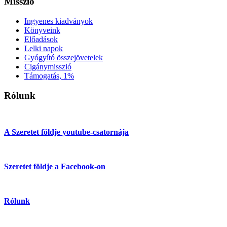
Misszió
Ingyenes kiadványok
Könyveink
Előadások
Lelki napok
Gyógyító összejövetelek
Cigánymisszió
Támogatás, 1%
Rólunk
A Szeretet földje youtube-csatornája
Szeretet földje a Facebook-on
Rólunk