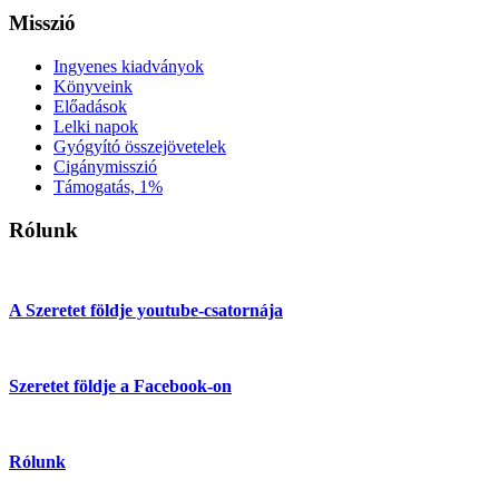
Misszió
Ingyenes kiadványok
Könyveink
Előadások
Lelki napok
Gyógyító összejövetelek
Cigánymisszió
Támogatás, 1%
Rólunk
A Szeretet földje youtube-csatornája
Szeretet földje a Facebook-on
Rólunk