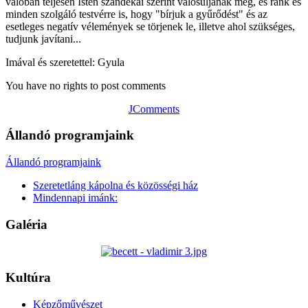
valóban teljesen Isten szándékai szerint valósuljanak meg, és ránk és
minden szolgáló testvérre is, hogy "bírjuk a gyűrődést" és az
esetleges negatív vélemények se törjenek le, illetve ahol szükséges,
tudjunk javítani...
Imával és szeretettel: Gyula
You have no rights to post comments
JComments
Állandó programjaink
Állandó programjaink
Szeretetláng kápolna és közösségi ház
Mindennapi imánk:
Galéria
Kultúra
Képzőművészet