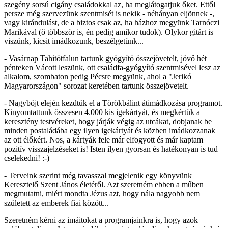
szegény sorsú cigány családokkal az, ha meglátogatjuk őket. Ettől
persze még szervezünk szentmisét is nekik - néhányan eljönnek -,
vagy kirándulást, de a biztos csak az, ha házhoz megyünk Tarnóczi
Marikával (ő többször is, én pedig amikor tudok). Olykor gitárt is
viszünk, kicsit imádkozunk, beszélgetünk...
- Vasárnap Tahitótfalun tartunk gyógyító összejövetelt, jövő hét
pénteken Vácott leszünk, ott családfa-gyógyító szentmisével lesz az
alkalom, szombaton pedig Pécsre megyünk, ahol a "Jerikó
Magyarországon" sorozat keretében tartunk összejövetelt.
- Nagyböjt elején kezdtük el a Törökbálint átimádkozása programot.
Kinyomtattunk összesen 4.000 kis igekártyát, és megkértük a
keresztény testvéreket, hogy járják végig az utcákat, dobjanak be
minden postaládába egy ilyen igekártyát és közben imádkozzanak
az ott élőkért. Nos, a kártyák fele már elfogyott és már kaptam
pozitív visszajelzéseket is! Isten ilyen gyorsan és hatékonyan is tud
cselekedni! :-)
- Terveink szerint még tavasszal megjelenik egy könyvünk
Keresztelő Szent János életéről. Azt szeretném ebben a műben
megmutatni, miért mondta Jézus azt, hogy nála nagyobb nem
született az emberek fiai között...
Szeretném kérni az imáitokat a programjainkra is, hogy azok