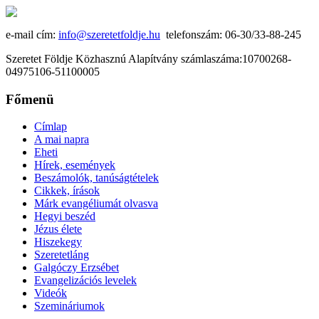
e-mail cím:
info@szeretetfoldje.hu
telefonszám: 06-30/33-88-245
Szeretet Földje Közhasznú Alapítvány számlaszáma:10700268-
04975106-51100005
Főmenü
Címlap
A mai napra
Eheti
Hírek, események
Beszámolók, tanúságtételek
Cikkek, írások
Márk evangéliumát olvasva
Hegyi beszéd
Jézus élete
Hiszekegy
Szeretetláng
Galgóczy Erzsébet
Evangelizációs levelek
Videók
Szemináriumok