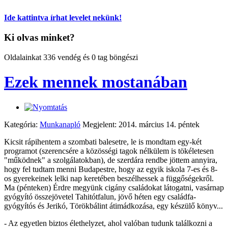
Ide kattintva írhat levelet nekünk!
Ki olvas minket?
Oldalainkat 336 vendég és 0 tag böngészi
Ezek mennek mostanában
Kategória:
Munkanapló
Megjelent: 2014. március 14. péntek
Kicsit rápihentem a szombati balesetre, le is mondtam egy-két
programot (szerencsére a közösségi tagok nélkülem is tökéletesen
"működnek" a szolgálatokban), de szerdára rendbe jöttem annyira,
hogy fel tudtam menni Budapestre, hogy az egyik iskola 7-es és 8-
os gyerekeinek lelki nap keretében beszélhessek a függőségekről.
Ma (pénteken) Érdre megyünk cigány családokat látogatni, vasárnap
gyógyító összejövetel Tahitótfalun, jövő héten egy családfa-
gyógyítós és Jerikó, Törökbálint átimádkozása, egy készülő könyv...
- Az egyetlen biztos élethelyzet, ahol valóban tudunk találkozni a