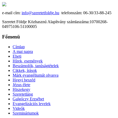
e-mail cím:
info@szeretetfoldje.hu
telefonszám: 06-30/33-88-245
Szeretet Földje Közhasznú Alapítvány számlaszáma:10700268-
04975106-51100005
Főmenü
Címlap
A mai napra
Eheti
Hírek, események
Beszámolók, tanúságtételek
Cikkek, írások
Márk evangéliumát olvasva
Hegyi beszéd
Jézus élete
Hiszekegy
Szeretetláng
Galgóczy Erzsébet
Evangelizációs levelek
Videók
Szemináriumok