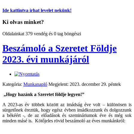
Ide kattintva írhat levelet nekünk!
Ki olvas minket?
Oldalainkat 379 vendég és 0 tag böngészi
Beszámoló a Szeretet Földje
2023. évi munkájáról
Kategória:
Munkanapló
Megjelent: 2023. december 29. péntek
„Hogy hazánk a Szeretet földje legyen!”
A 2023-as év többek között az imádság éve volt – különösen is
sürgetőnek éreztük, hogy egész évben imádkozzunk és dolgozzunk
a békéért -, de az előadások és szemináriumok éve és még sok
minden másé is.
Kötőjeles rövid beszámoló az éves munkánkról: