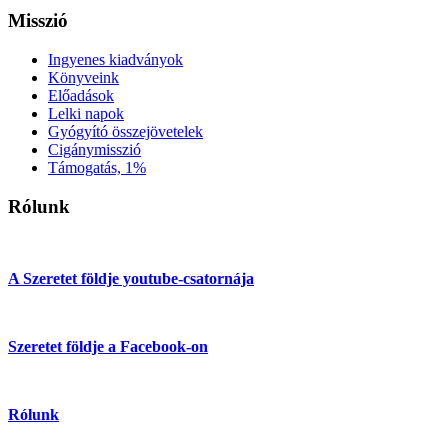
Misszió
Ingyenes kiadványok
Könyveink
Előadások
Lelki napok
Gyógyító összejövetelek
Cigánymisszió
Támogatás, 1%
Rólunk
A Szeretet földje youtube-csatornája
Szeretet földje a Facebook-on
Rólunk