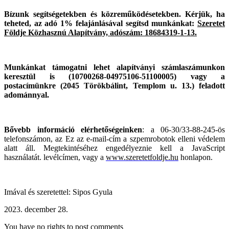
Bízunk segítségetekben és közreműködésetekben.
Kérjük, ha
teheted, az adó 1% felajánlásával segítsd munkánkat:
Szeretet
Földje Közhasznú Alapítvány, adószám: 18684319-1-13.
Munkánkat támogatni lehet alapítványi számlaszámunkon
keresztül is (10700268-04975106-51100005) vagy a
postacímünkre (2045 Törökbálint, Templom u. 13.) feladott
adománnyal.
Bővebb információ elérhetőségeinken
: a 06-30/33-88-245-ös
telefonszámon, az
Ez az e-mail-cím a szpemrobotok elleni védelem
alatt áll. Megtekintéséhez engedélyeznie kell a JavaScript
használatát.
levélcímen, vagy a
www.szeretetfoldje.hu
honlapon.
Imával és szeretettel: Sipos Gyula
2023. december 28.
You have no rights to post comments