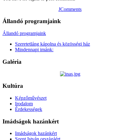
JComments
Állandó programjaink
Állandó programjaink
Szeretetláng kápolna és közösségi ház
Mindennapi imánk:
Galéria
Kultúra
Képzőművészet
Irodalom
Érdekességek
Imádságok hazánkért
Imádságok hazánkért
Szent István országáért