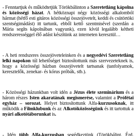
- Fenntartjuk és működtetjük Törökbálinton a
Szeretetláng kápolna
és közösségi házat
. A hétköznapi négy közösségi alkalomból
hármat (hétfő esti gitáros közösségi összejövetelt, keddi és csütörtöki
szentségimádást) itt tartunk, ebből kettő szentmisével (szerdán a
Mária segíts kápolnában vagyunk), ezen kívül legalább kétheti
rendszerességgel élő adást készítünk az interneten keresztül…
-
A heti rendszeres összejöveteleinken és a
negyedévi Szeretetláng
lelki napokon
túl lehetőséget biztosítottunk más szervezeteknek is,
hogy a közösségi házban összejövetelt tartsanak (tanfolyamok,
keresztelők, zenekar- és kórus próbák, stb.).
- Közösségi házunkban volt idén a
Jézus élete szeminárium
és a
három részes
Isten akaratának megismerése
,
valamint a
Prófétai
egyház – sorozat
.
Helyet biztosítottunk
Alfa
-kurzusoknak
, itt
működik a
Filmklubunk
és az
Alkotóközösségünk
és itt tartottuk a
nyári
alkotótáborunkat
is
.
- Idén
több
Alfa-kurzusban
segédkeztünk (Törökbálint, Érd,