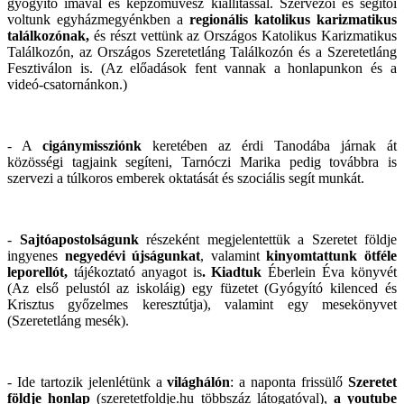
gyógyító imával és képzőművész kiállítással. Szervezői és segítői
voltunk egyházmegyénkben a
regionális katolikus karizmatikus
találkozónak
,
és részt vettünk az Országos Katolikus Karizmatikus
Találkozón, az Országos Szeretetláng Találkozón és a Szeretetláng
Fesztiválon is. (Az előadások fent vannak a honlapunkon és a
videó-csatornánkon.)
- A
cigánymissziónk
keretében az érdi Tanodába járnak át
közösségi tagjaink segíteni, Tarnóczi Marika pedig továbbra is
szervezi a túlkoros emberek oktatását és szociális segít munkát.
-
Sajtóapostolságunk
részeként megjelentettük a Szeretet földje
ingyenes
negyedévi újságunkat
, valamint
kinyomtattunk ötféle
leporellót
,
tájékoztató anyagot is
.
Kiadtuk
Éberlein Éva könyvét
(Az első pelustól az iskoláig)
egy füzetet (Gyógyító kilenced és
Krisztus győzelmes keresztútja), valamint egy mesekönyvet
(Szeretetláng mesék).
- Ide tartozik jelenlétünk a
világhálón
: a naponta frissülő
Szeretet
földje honlap
(szeretetfoldje.hu többszáz látogatóval),
a
youtube