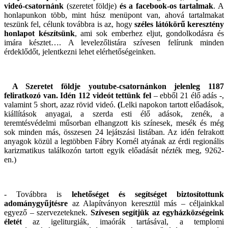
videó-csatornánk
(szeretet földje)
és a facebook-os tartalmak
. A
honlapunkon több, mint húsz menüpont van, ahová tartalmakat
teszünk fel,
célunk továbbra is az, hogy
széles látókörű keresztény
honlapot készítsünk
, ami sok emberhez eljut, gondolkodásra és
imára késztet…. A levelezőlistára szívesen felírunk minden
érdeklődőt, jelentkezni lehet elérhetőségeinken.
A Szeretet földje youtube-csatornánkon jelenleg 1187
feliratkozó van. Idén 112 videót tettünk fel
– ebből 21 élő adás -,
valamint 5 short, azaz rövid videó.
(
L
elki napokon tartott előadások,
kiállítások anyagai, a szerda esti élő adások, zenék, a
teremtésvédelmi műsorban elhangzott kis színesek, mesék és még
sok minden más, összesen 24 lejátszási listában. Az idén felrakott
anyagok közül a legtöbben Fábry Kornél atyának az érdi regionális
karizmatikus találkozón tartott egyik előadását nézték meg, 9262-
en.)
- Továbbra is
lehetőséget és segítséget biztosítottunk
adománygyűjtésre
az Alapítványon keresztül más – céljainkkal
egyező – szervezeteknek.
Szívesen segítjük az egyházközségeink
életét
az igeliturgiák, imaórák tartásával, a templomi