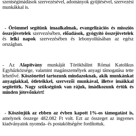
szentségimádások szervezésével, adományok gyűjtésével, szervezési
munkákkal is.
-
Örömmel segítünk imaalkalmak, evangelizációs és missziós
összejövetelek
szervezésében,
előadások, gyógyító összejövetelek
és
lelki napok
szervezésében és lebonyolításában az egész
országban.
- Az
Alapítvány
munkáját Törökbálint Római Katolikus
Egyházközsége, valamint magánszemélyek anyagi támogatása tette
lehetővé.
Köszönettel tartozunk mindazoknak, akik munkánkat
anyagiakkal, ötleteikkel, szervezői munkával, illetve imáikkal
segítették. Nagy szükségünk van rájuk, imádkozunk értük és
minden jótevőnkért!
-
Köszönjük az ebben az évben kapott 1%-os támogatást is,
amelynek összege
482.082
Ft volt. Ezt az összeget az ingyenes
kiadványaink nyomda- és postaköltségére fordítottuk.