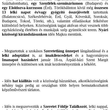
Százhalombatta),
egy Szentlélek-szemináriumon
(Budapest) és
egy Eloldozva-kurzuson
(Érd). Törökbálinton kívül még
összesen
13 lelki napot és/vagy gyógyító összejövetelt
tartottunk
(Balatoncsicsó, Székesfehérvár, Érd, Gyál, Köveskál, Soroksár,
Budapest, Tokod, Töreki, stb.), valamint előadásokat felkérésre
különböző helyeken. Közösségünk tagjai aktívan részt vesznek több
egyházközség életében és munkájuk szép gyümölcsöt terem.
Nyári
közösségi kirándulásunkon
idén Majkra mentünk.
- Megtartottuk a szokásos
Szeretetláng ünnepet
lángátadással és a
lelki adoptálást
is, az
imakilencedeket
és a hagyományos
Imanapot hazánkért
január 18-ra, Árpád-házi Szent Margit
ünnepére és különösen sok imát kezdeményeztünk a békéért.
- Idén
hat
kiállítás
volt a közösségi házunkban, alkotóközösségünk
néhány tagja pedig az országban több helyen bemutatkozhatott
képzőművészeti tárlaton.
- Idén is megszerveztük
a
Szeretet Földje Találkozót
, lelki nappal,