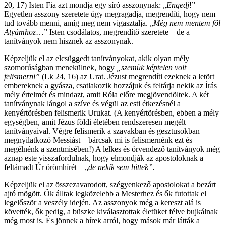
20, 17) Isten Fia azt mondja egy síró asszonynak: „
Engedj
!”
Egyetlen asszony szeretete úgy megragadja, megrendíti, hogy nem
tud tovább menni, amíg meg nem vigasztalja. „
Még nem mentem föl
Atyámhoz
…” Isten csodálatos, megrendítő szeretete – de a
tanítványok nem hisznek az asszonynak.
Képzeljük el az elcsüggedt tanítványokat, akik olyan mély
szomorúságban menekülnek, hogy
„szemük képtelen volt
felismerni”
(Lk 24, 16) az Urat. Jézust megrendíti ezeknek a letört
embereknek a gyásza, csatlakozik hozzájuk és feltárja nekik az Írás
mély értelmét és mindazt, amit Róla előre megjövendöltek. A két
tanítványnak lángol a szíve és végül az esti étkezésnél a
kenyértörésben felismerik Urukat. (A kenyértörésben, ebben a mély
egységben, amit Jézus földi életében rendszeresen megélt
tanítványaival. Végre felismerik a szavakban és gesztusokban
megnyilatkozó Messiást – bárcsak mi is felismernénk ezt és
megélnénk a szentmisében!) A lelkes és örvendező tanítványok még
aznap este visszafordulnak, hogy elmondják az apostoloknak a
feltámadt Úr örömhírét – „
de nekik sem hittek”.
Képzeljük el az összezavarodott, szégyenkező apostolokat a bezárt
ajtó mögött. Ők álltak legközelebb a Mesterhez és ők futottak el
legelőször a veszély idején. Az asszonyok még a kereszt alá is
követték, ők pedig, a büszke kiválasztottak életüket félve bujkálnak
még most is. És jönnek a hírek arról, hogy mások már látták a