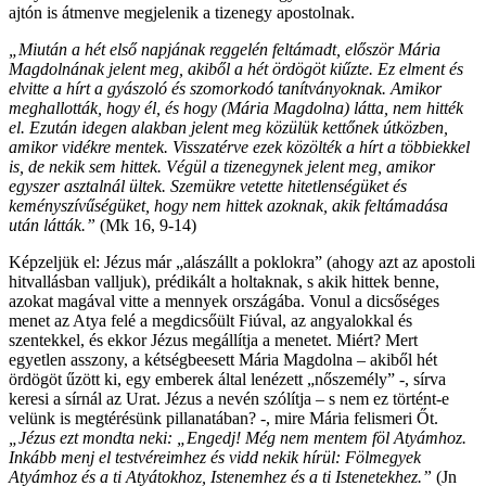
ajtón is átmenve megjelenik a tizenegy apostolnak.
„Miután a hét első napjának reggelén feltámadt, először Mária
Magdolnának jelent meg, akiből a hét ördögöt kiűzte. Ez elment és
elvitte a hírt a gyászoló és szomorkodó tanítványoknak. Amikor
meghallották, hogy él, és hogy (Mária Magdolna) látta, nem hitték
el. Ezután idegen alakban jelent meg közülük kettőnek útközben,
amikor vidékre mentek. Visszatérve ezek közölték a hírt a többiekkel
is, de nekik sem hittek. Végül a tizenegynek jelent meg, amikor
egyszer asztalnál ültek. Szemükre vetette hitetlenségüket és
keményszívűségüket, hogy nem hittek azoknak, akik feltámadása
után látták.”
(Mk 16, 9-14)
Képzeljük el: Jézus már „alászállt a poklokra” (ahogy azt az apostoli
hitvallásban valljuk), prédikált a holtaknak, s akik hittek benne,
azokat magával vitte a mennyek országába. Vonul a dicsőséges
menet az Atya felé a megdicsőült Fiúval, az angyalokkal és
szentekkel, és ekkor Jézus megállítja a menetet. Miért? Mert
egyetlen asszony, a kétségbeesett Mária Magdolna – akiből hét
ördögöt űzött ki, egy emberek által lenézett „nőszemély” -, sírva
keresi a sírnál az Urat. Jézus a nevén szólítja – s nem ez történt-e
velünk is megtérésünk pillanatában? -, mire Mária felismeri Őt.
„Jézus ezt mondta neki: „Engedj! Még nem mentem föl Atyámhoz.
Inkább menj el testvéreimhez és vidd nekik hírül: Fölmegyek
Atyámhoz és a ti Atyátokhoz, Istenemhez és a ti Istenetekhez.”
(Jn