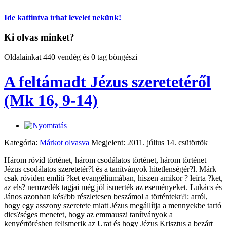
Ide kattintva írhat levelet nekünk!
Ki olvas minket?
Oldalainkat 440 vendég és 0 tag böngészi
A feltámadt Jézus szeretetéről
(Mk 16, 9-14)
Kategória:
Márkot olvasva
Megjelent: 2011. július 14. csütörtök
Három rövid történet, három csodálatos történet, három történet
Jézus csodálatos szeretetér?l és a tanítványok hitetlenségér?l. Márk
csak röviden említi ?ket evangéliumában, hiszen amikor ? leírta ?ket,
az els? nemzedék tagjai még jól ismerték az eseményeket. Lukács és
János azonban kés?bb részletesen beszámol a történtekr?l: arról,
hogy egy asszony szeretete miatt Jézus megállítja a mennyekbe tartó
dics?séges menetet, hogy az emmauszi tanítványok a
kenyértörésben felismerik az Urat és hogy Jézus Krisztus a bezárt