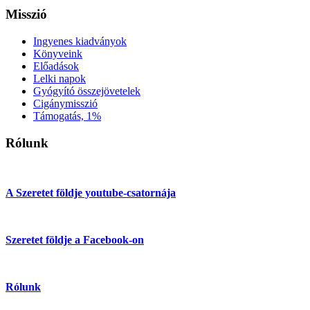
Misszió
Ingyenes kiadványok
Könyveink
Előadások
Lelki napok
Gyógyító összejövetelek
Cigánymisszió
Támogatás, 1%
Rólunk
A Szeretet földje youtube-csatornája
Szeretet földje a Facebook-on
Rólunk