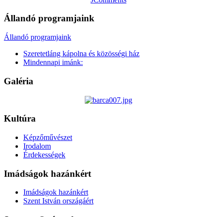
Állandó programjaink
Állandó programjaink
Szeretetláng kápolna és közösségi ház
Mindennapi imánk:
Galéria
Kultúra
Képzőművészet
Irodalom
Érdekességek
Imádságok hazánkért
Imádságok hazánkért
Szent István országáért