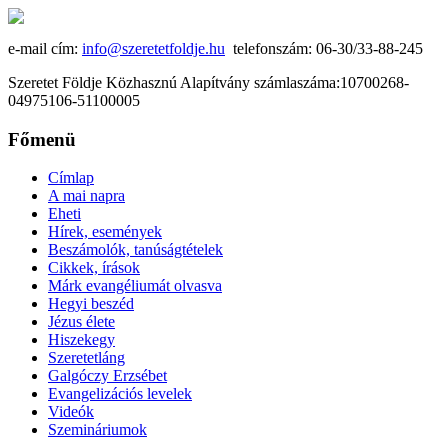
e-mail cím:
info@szeretetfoldje.hu
telefonszám: 06-30/33-88-245
Szeretet Földje Közhasznú Alapítvány számlaszáma:10700268-
04975106-51100005
Főmenü
Címlap
A mai napra
Eheti
Hírek, események
Beszámolók, tanúságtételek
Cikkek, írások
Márk evangéliumát olvasva
Hegyi beszéd
Jézus élete
Hiszekegy
Szeretetláng
Galgóczy Erzsébet
Evangelizációs levelek
Videók
Szemináriumok