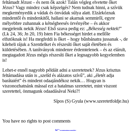
feltámadt Jézust – és nem ők azok! Talán végleg elvetette őket
Jézus? Vagy mindez csak képzelgés? Nem tudnak hinni, a szívük
megkeményedik a vádak és önvádak súlya alatt. Elzárkóznak
mindentől és mindenkitől, hallani se akarnak semmiről, egyre
mélyebbre zuhannak a kétségbeesés örvényébe – és akkor
megjelenik nekik Jézus! Első szava pedig ez: „
Békesség nektek!
”
(Lk 24, 36; Jn 20, 19) Isten Fia békességet hirdet a mellőle
elfutóknak is! Ha megfeddi is őket – hogy bűnbánatra jussanak -, de
kileheli rájuk a Szentlelket és részesíti őket saját életében és
küldetésében. A tanítványok mindenre érdemtelenek – és az elárult,
megtagadott Jézus mégis részesíti őket a legnagyobb kegyelemben
is!
Lehet-e ennél nagyobb példáit adni a szeretetnek? Jézus krisztus
feltámadása után is „szelíd és alázatos szívű”, aki „életét adja
barátaiért” és mindent odaajándékoz nekik… Hogyan is
viszonozhatnánk mással ezt a hatalmas szeretetet, mint viszont
szeretettel, önmagunk odaadásával Neki?!
Sípos (S) Gyula (www.szeretetfoldje.hu)
You have no rights to post comments
JComments