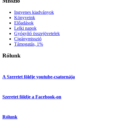
Misszió
Ingyenes kiadványok
Könyveink
Előadások
Lelki napok
Gyógyító összejövetelek
Cigánymisszió
Támogatás, 1%
Rólunk
A Szeretet földje youtube-csatornája
Szeretet földje a Facebook-on
Rólunk