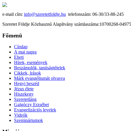
e-mail cím:
info@szeretetfoldje.hu
telefonszám: 06-30/33-88-245
Szeretet Földje Közhasznú Alapítvány számlaszáma:10700268-049
Főmenü
Címlap
A mai napra
Eheti
Hírek, események
Beszámolók, tanúságtételek
Cikkek, írások
Márk evangéliumát olvasva
Hegyi beszéd
Jézus élete
Hiszekegy
Szeretetláng
Galgóczy Erzsébet
Evangelizációs levelek
Videók
Szemináriumok