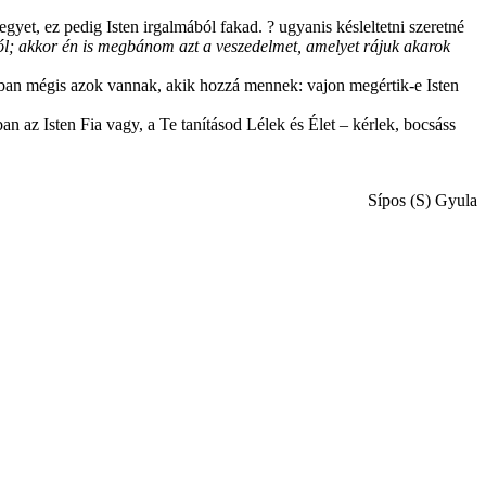
gyet, ez pedig Isten irgalmából fakad. ? ugyanis késleltetni szeretné
l; akkor én is megbánom azt a veszedelmet, amelyet rájuk akarok
ntban mégis azok vannak, akik hozzá mennek: vajon megértik-e Isten
n az Isten Fia vagy, a Te tanításod Lélek és Élet – kérlek, bocsáss
Sípos (S) Gyula