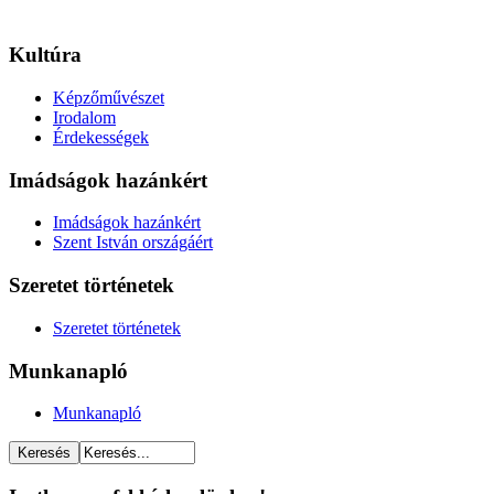
Kultúra
Képzőművészet
Irodalom
Érdekességek
Imádságok hazánkért
Imádságok hazánkért
Szent István országáért
Szeretet történetek
Szeretet történetek
Munkanapló
Munkanapló