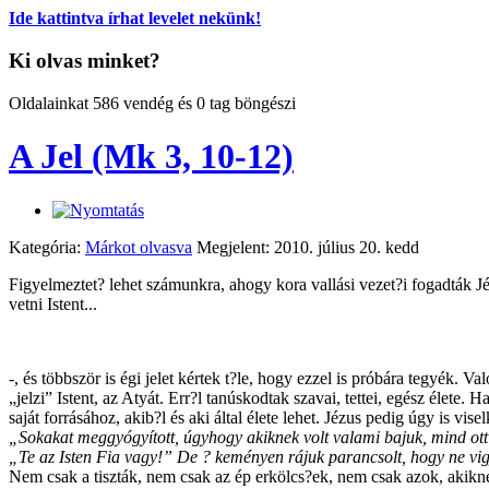
Ide kattintva írhat levelet nekünk!
Ki olvas minket?
Oldalainkat 586 vendég és 0 tag böngészi
A Jel (Mk 3, 10-12)
Kategória:
Márkot olvasva
Megjelent: 2010. július 20. kedd
Figyelmeztet? lehet számunkra, ahogy kora vallási vezet?i fogadták Jé
vetni Istent...
-, és többször is égi jelet kértek t?le, hogy ezzel is próbára tegyék. 
„jelzi” Istent, az Atyát. Err?l tanúskodtak szavai, tettei, egész élet
saját forrásához, akib?l és aki által élete lehet. Jézus pedig úgy is vise
„Sokakat meggyógyított, úgyhogy akiknek volt valami bajuk, mind ott to
„Te az Isten Fia vagy!” De ? keményen rájuk parancsolt, hogy ne vigy
Nem csak a tiszták, nem csak az ép erkölcs?ek, nem csak azok, akikne