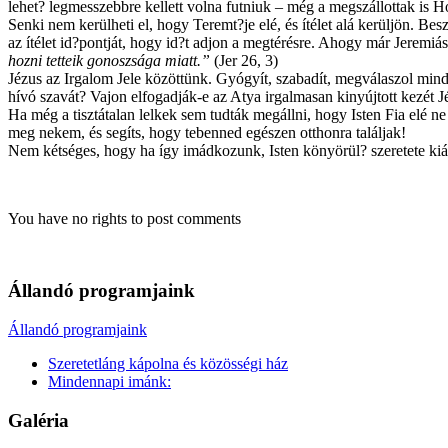
lehet? legmesszebbre kellett volna futniuk – még a megszállottak is H
Senki nem kerülheti el, hogy Teremt?je elé, és ítélet alá kerüljön. Be
az ítélet id?pontját, hogy id?t adjon a megtérésre. Ahogy már Jeremiás
hozni tetteik gonoszsága miatt.”
(Jer 26, 3)
Jézus az Irgalom Jele közöttünk. Gyógyít, szabadít, megválaszol mind
hívó szavát? Vajon elfogadják-e az Atya irgalmasan kinyújtott kezét 
Ha még a tisztátalan lelkek sem tudták megállni, hogy Isten Fia elé n
meg nekem, és segíts, hogy tebenned egészen otthonra találjak!
Nem kétséges, hogy ha így imádkozunk, Isten könyörül? szeretete kiára
You have no rights to post comments
Állandó programjaink
Állandó programjaink
Szeretetláng kápolna és közösségi ház
Mindennapi imánk:
Galéria