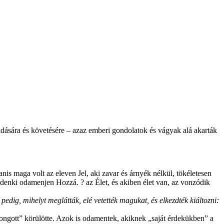
gadására és követésére – azaz emberi gondolatok és vágyak alá akarták
anis maga volt az eleven Jel, aki zavar és árnyék nélkül, tökéletesen
mindenki odamenjen Hozzá. ? az Élet, és akiben élet van, az vonzódik
edig, mihelyt meglátták, elé vetették magukat, és elkezdték kiáltozni:
longott” körülötte. Azok is odamentek, akiknek „saját érdekükben” a