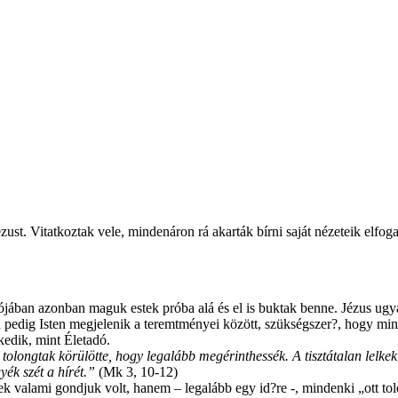
zust. Vitatkoztak vele, mindenáron rá akarták bírni saját nézeteik elfo
Valójában azonban maguk estek próba alá és el is buktak benne. Jézus ugy
e. Ha pedig Isten megjelenik a teremtményei között, szükségszer?, hogy 
lkedik, mint Életadó.
longtak körülötte, hogy legalább megérinthessék. A tisztátalan lelkek p
ék szét a hírét.”
(Mk 3, 10-12)
k valami gondjuk volt, hanem – legalább egy id?re -, mindenki „ott to