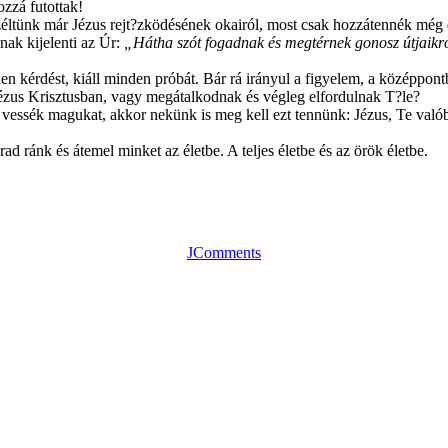
ozzá futottak!
széltünk már Jézus rejt?zködésének okairól, most csak hozzátennék még e
nak kijelenti az Úr:
„Hátha szót fogadnak és megtérnek gonosz útjaikró
en kérdést, kiáll minden próbát. Bár rá irányul a figyelem, a középpo
Jézus Krisztusban, vagy megátalkodnak és végleg elfordulnak T?le?
e vessék magukat, akkor nekünk is meg kell ezt tennünk: Jézus, Te valóba
d ránk és átemel minket az életbe. A teljes életbe és az örök életbe.
JComments