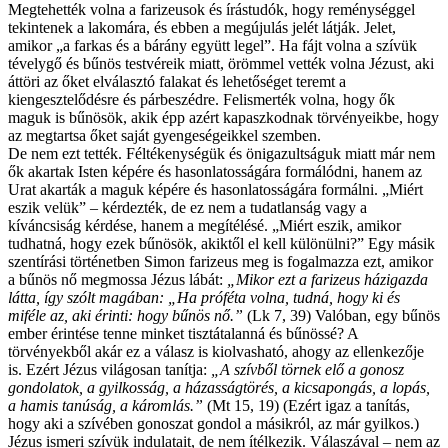
Megtehették volna a farizeusok és írástudók, hogy reménységgel
tekintenek a lakomára, és ebben a megújulás jelét látják. Jelet,
amikor „a farkas és a bárány együtt legel”. Ha fájt volna a szívük
tévelygő és bűnös testvéreik miatt, örömmel vették volna Jézust, aki
áttöri az őket elválasztó falakat és lehetőséget teremt a
kiengesztelődésre és párbeszédre. Felismerték volna, hogy ők
maguk is bűnösök, akik épp azért kapaszkodnak törvényeikbe, hogy
az megtartsa őket saját gyengeségeikkel szemben.
De nem ezt tették. Féltékenységük és önigazultságuk miatt már nem
ők akartak Isten képére és hasonlatosságára formálódni, hanem az
Urat akarták a maguk képére és hasonlatosságára formálni. „Miért
eszik velük” – kérdezték, de ez nem a tudatlanság vagy a
kíváncsiság kérdése, hanem a megítélésé. „Miért eszik, amikor
tudhatná, hogy ezek bűnösök, akiktől el kell különülni?” Egy másik
szentírási történetben Simon farizeus meg is fogalmazza ezt, amikor
a bűnös nő megmossa Jézus lábát:
„Mikor ezt a farizeus házigazda
látta, így szólt magában: „Ha próféta volna, tudná, hogy ki és
miféle az, aki érinti: hogy bűnös nő.”
(Lk 7, 39) Valóban, egy bűnös
ember érintése tenne minket tisztátalanná és bűnössé? A
törvényekből akár ez a válasz is kiolvasható, ahogy az ellenkezője
is. Ezért Jézus világosan tanítja:
„A szívből törnek elő a gonosz
gondolatok, a gyilkosság, a házasságtörés, a kicsapongás, a lopás,
a hamis tanúság, a káromlás.”
(Mt 15, 19) (Ezért igaz a tanítás,
hogy aki a szívében gonoszat gondol a másikról, az már gyilkos.)
Jézus ismeri szívük indulatait, de nem ítélkezik. Válaszával – nem az