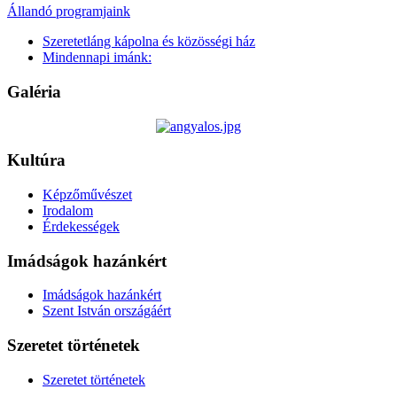
Állandó programjaink
Szeretetláng kápolna és közösségi ház
Mindennapi imánk:
Galéria
Kultúra
Képzőművészet
Irodalom
Érdekességek
Imádságok hazánkért
Imádságok hazánkért
Szent István országáért
Szeretet történetek
Szeretet történetek