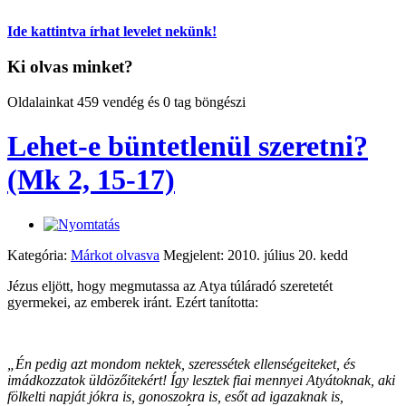
Ide kattintva írhat levelet nekünk!
Ki olvas minket?
Oldalainkat 459 vendég és 0 tag böngészi
Lehet-e büntetlenül szeretni?
(Mk 2, 15-17)
Kategória:
Márkot olvasva
Megjelent: 2010. július 20. kedd
Jézus eljött, hogy megmutassa az Atya túláradó szeretetét
gyermekei, az emberek iránt. Ezért tanította:
„Én pedig azt mondom nektek, szeressétek ellenségeiteket, és
imádkozzatok üldözőitekért! Így lesztek fiai mennyei Atyátoknak, aki
fölkelti napját jókra is, gonoszokra is, esőt ad igazaknak is,