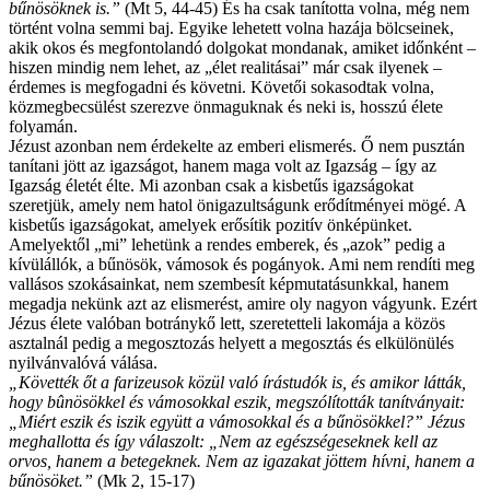
bűnösöknek is.”
(Mt 5, 44-45) És ha csak tanította volna, még nem
történt volna semmi baj. Egyike lehetett volna hazája bölcseinek,
akik okos és megfontolandó dolgokat mondanak, amiket időnként –
hiszen mindig nem lehet, az „élet realitásai” már csak ilyenek –
érdemes is megfogadni és követni. Követői sokasodtak volna,
közmegbecsülést szerezve önmaguknak és neki is, hosszú élete
folyamán.
Jézust azonban nem érdekelte az emberi elismerés. Ő nem pusztán
tanítani jött az igazságot, hanem maga volt az Igazság – így az
Igazság életét élte. Mi azonban csak a kisbetűs igazságokat
szeretjük, amely nem hatol önigazultságunk erődítményei mögé. A
kisbetűs igazságokat, amelyek erősítik pozitív önképünket.
Amelyektől „mi” lehetünk a rendes emberek, és „azok” pedig a
kívülállók, a bűnösök, vámosok és pogányok. Ami nem rendíti meg
vallásos szokásainkat, nem szembesít képmutatásunkkal, hanem
megadja nekünk azt az elismerést, amire oly nagyon vágyunk. Ezért
Jézus élete valóban botránykő lett, szeretetteli lakomája a közös
asztalnál pedig a megosztozás helyett a megosztás és elkülönülés
nyilvánvalóvá válása.
„Követték őt a farizeusok közül való írástudók is, és amikor látták,
hogy bûnösökkel és vámosokkal eszik, megszólították tanítványait:
„Miért eszik és iszik együtt a vámosokkal és a bűnösökkel?” Jézus
meghallotta és így válaszolt: „Nem az egészségeseknek kell az
orvos, hanem a betegeknek. Nem az igazakat jöttem hívni, hanem a
bűnösöket.”
(Mk 2, 15-17)