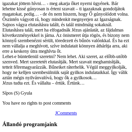
igazakat jöttem hívni… - meg akarja őket nyerni ügyének. Bár
lehetne kissé gúnyosan is érteni szavait – ti igazaknak gondoljátok
magatokat, pedig… - de én nem hiszem, hogy Ő gúnyolódott volna.
Őszintén vágyott rá, hogy mindenkit megnyerjen az Igazságnak.
Sajnos vágya elutasításra talált, és talál mindmáig sokaknál.
Elutasításra talál, mert ha elfogadnák Jézus ajánlatát, az fájdalmas
következményekkel is járna. Az önismeret útja rögös, és bizony nem
könnyű szembenézni sérült, töredezett és bűnös valónkkal. És ha ezt
nem vállalja a meghívott, szíve indulatait könnyen áthárítja arra, aki
erre a keskeny útra meghívta őt.
Lehet-e büntetlenül szeretni? Nem lehet. Aki szeret, az előbb-utóbb
szenved. Mert szeretetét elutasítják. Mert szavait meghamisítják,
tetteit félremagyarázzák. Bűneiket ráterhelik. Végül meggyilkolják,
hogy ne kelljen szembesülniük saját gyilkos indulataikkal. Így válik
aztán mégis nyilvánvalóvá, hogy ők a gyilkosok…
Jézus tudta ezt. És vállalta – értük. Értünk…
Sípos (S) Gyula
You have no rights to post comments
JComments
Állandó programjaink