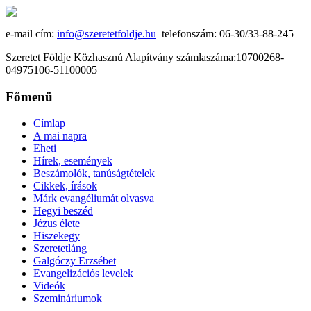
e-mail cím:
info@szeretetfoldje.hu
telefonszám: 06-30/33-88-245
Szeretet Földje Közhasznú Alapítvány számlaszáma:10700268-
04975106-51100005
Főmenü
Címlap
A mai napra
Eheti
Hírek, események
Beszámolók, tanúságtételek
Cikkek, írások
Márk evangéliumát olvasva
Hegyi beszéd
Jézus élete
Hiszekegy
Szeretetláng
Galgóczy Erzsébet
Evangelizációs levelek
Videók
Szemináriumok