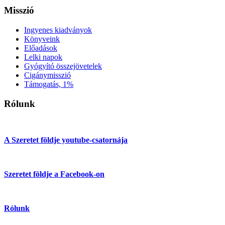
Misszió
Ingyenes kiadványok
Könyveink
Előadások
Lelki napok
Gyógyító összejövetelek
Cigánymisszió
Támogatás, 1%
Rólunk
A Szeretet földje youtube-csatornája
Szeretet földje a Facebook-on
Rólunk