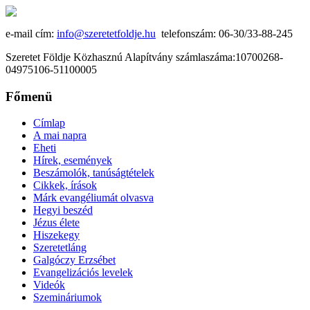
e-mail cím:
info@szeretetfoldje.hu
telefonszám: 06-30/33-88-245
Szeretet Földje Közhasznú Alapítvány számlaszáma:10700268-
04975106-51100005
Főmenü
Címlap
A mai napra
Eheti
Hírek, események
Beszámolók, tanúságtételek
Cikkek, írások
Márk evangéliumát olvasva
Hegyi beszéd
Jézus élete
Hiszekegy
Szeretetláng
Galgóczy Erzsébet
Evangelizációs levelek
Videók
Szemináriumok