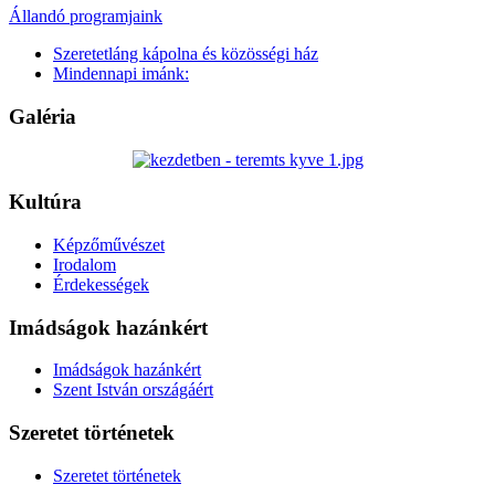
Állandó programjaink
Szeretetláng kápolna és közösségi ház
Mindennapi imánk:
Galéria
Kultúra
Képzőművészet
Irodalom
Érdekességek
Imádságok hazánkért
Imádságok hazánkért
Szent István országáért
Szeretet történetek
Szeretet történetek