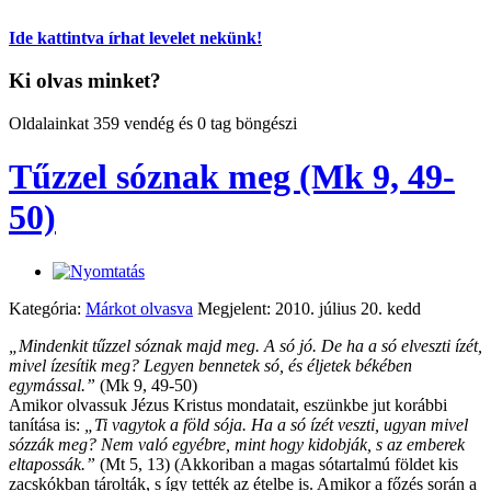
Ide kattintva írhat levelet nekünk!
Ki olvas minket?
Oldalainkat 359 vendég és 0 tag böngészi
Tűzzel sóznak meg (Mk 9, 49-
50)
Kategória:
Márkot olvasva
Megjelent: 2010. július 20. kedd
„Mindenkit tűzzel sóznak majd meg. A só jó. De ha a só elveszti ízét,
mivel ízesítik meg? Legyen bennetek só, és éljetek békében
egymással.”
(Mk 9, 49-50)
Amikor olvassuk Jézus Kristus mondatait, eszünkbe jut korábbi
tanítása is:
„Ti vagytok a föld sója. Ha a só ízét veszti, ugyan mivel
sózzák meg? Nem való egyébre, mint hogy kidobják, s az emberek
eltapossák.”
(Mt 5, 13) (Akkoriban a magas sótartalmú földet kis
zacskókban tárolták, s így tették az ételbe is. Amikor a főzés során a