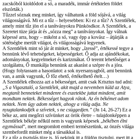
zacskóból kioldódott a só, a maradék, immár értéktelen földet
elszórták.)
Tűzzel sóznak meg minket, így válhatunk a föld sójává, a világ
világosságává. Mi ez a tűz – helyesebben: Ki ez a tűz? A Szentlélek,
amely mint tűz jön el a tanítványokra Pünkösdkor. A Szentlélek, a
Szeretet tüze járja át és „sózza meg” a tanítványokat. Így válnak
képessé arra, hogy – miként a só, vagy épp a kovász – átjárják a
sötétségbe merült világot, és világosságává legyenek.
A Szentlélek mint só jár át minket, hogy „ízessé”, értékessé tegye a
bennünk lévő tehetségeket, képességeket. Ő adja az ajándékokat,
adományokat, kegyelmeket és karizmákat. Ő teremt lehetőséget a
szolgálatra, Ő munkálja bennünk az akarást a szépre és a jóra.
(Hogy folytassam a hasonlatot: a sok nyersanyagból, ami bennünk
van, a amik vagyunk, Ő főz ehető, értékelhető ételt…)
A Szentlélek elhozza azt a békességet, amit csak Krisztus tud adni:
„S a Vigasztaló, a Szentlélek, akit majd a nevemben küld az Atya,
megtanít benneteket mindenre és eszetekbe juttat mindent, amit
mondtam nektek. Békességet hagyok rátok. Az én békémet adom
nektek. Nem úgy adom nektek, ahogy a világ adja. Ne
nyugtalankodjék a szívetek, s ne csüggedjen.”
(Jn 14, 26-27) Ez a
béke az, ami megőrzi szívünket az örök életre – tulajdonképpen a
Szentlélek békéje nélkül nem is vagyunk képesek „
békében élni
egymással
”, mert megromlott emberi természetünk, az önzés világa
szembefordít minket még a társaikkal is.
Ez a tűz a tisztulás tüze is. Jó nekünk itt a földön tisztulni, mert itt a