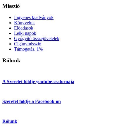
Misszió
Ingyenes kiadványok
Könyveink
Előadások
Lelki napok
Gyógyító összejövetelek
Cigánymisszió
Támogatás, 1%
Rólunk
A Szeretet földje youtube-csatornája
Szeretet földje a Facebook-on
Rólunk