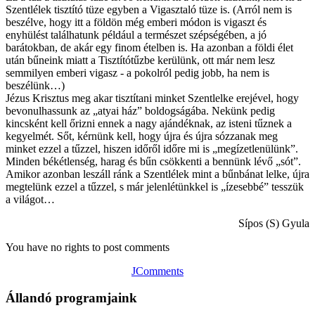
Szentlélek tisztító tüze egyben a Vigasztaló tüze is. (Arról nem is
beszélve, hogy itt a földön még emberi módon is vigaszt és
enyhülést találhatunk például a természet szépségében, a jó
barátokban, de akár egy finom ételben is. Ha azonban a földi élet
után bűneink miatt a Tisztítótűzbe kerülünk, ott már nem lesz
semmilyen emberi vigasz - a pokolról pedig jobb, ha nem is
beszélünk…)
Jézus Krisztus meg akar tisztítani minket Szentlelke erejével, hogy
bevonulhassunk az „atyai ház” boldogságába. Nekünk pedig
kincsként kell őrizni ennek a nagy ajándéknak, az isteni tűznek a
kegyelmét. Sőt, kérnünk kell, hogy újra és újra sózzanak meg
minket ezzel a tűzzel, hiszen időről időre mi is „megízetlenülünk”.
Minden békétlenség, harag és bűn csökkenti a bennünk lévő „sót”.
Amikor azonban leszáll ránk a Szentlélek mint a bűnbánat lelke, újra
megtelünk ezzel a tűzzel, s már jelenlétünkkel is „ízesebbé” tesszük
a világot…
Sípos (S) Gyula
You have no rights to post comments
JComments
Állandó programjaink