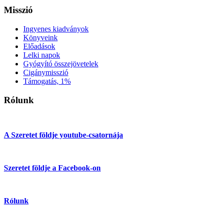
Misszió
Ingyenes kiadványok
Könyveink
Előadások
Lelki napok
Gyógyító összejövetelek
Cigánymisszió
Támogatás, 1%
Rólunk
A Szeretet földje youtube-csatornája
Szeretet földje a Facebook-on
Rólunk