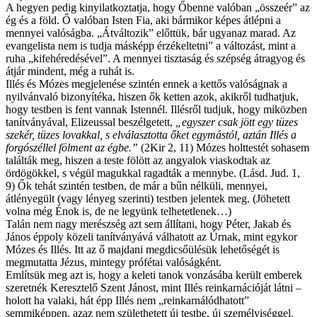
A hegyen pedig kinyilatkoztatja, hogy Őbenne valóban „összeér” az
ég és a föld. Ő valóban Isten Fia, aki bármikor képes átlépni a
mennyei valóságba. „Átváltozik” előttük, bár ugyanaz marad. Az
evangelista nem is tudja másképp érzékeltetni” a változást, mint a
ruha „kifehéredésével”. A mennyei tisztaság és szépség átragyog és
átjár mindent, még a ruhát is.
Illés és Mózes megjelenése szintén ennek a kettős valóságnak a
nyilvánvaló bizonyítéka, hiszen ők ketten azok, akikről tudhatjuk,
hogy testben is fent vannak Istennél. Illésről tudjuk, hogy miközben
tanítványával, Elizeussal beszélgetett,
„egyszer csak jött egy tüzes
szekér, tüzes lovakkal, s elválasztotta őket egymástól, aztán Illés a
forgószéllel fölment az égbe.”
(2Kir 2, 11) Mózes holttestét sohasem
találták meg, hiszen a teste fölött az angyalok viaskodtak az
ördögökkel, s végül magukkal ragadták a mennybe. (Lásd. Jud. 1,
9) Ők tehát szintén testben, de már a bűn nélküli, mennyei,
átlényegült (vagy lényeg szerinti) testben jelentek meg. (Jöhetett
volna még Énok is, de ne legyünk telhetetlenek…)
Talán nem nagy merészség azt sem állítani, hogy Péter, Jakab és
János éppoly közeli tanítványává válhatott az Úrnak, mint egykor
Mózes és Illés. Itt az ő majdani megdicsőülésük lehetőségét is
megmutatta Jézus, mintegy prófétai valóságként.
Említsük meg azt is, hogy a keleti tanok vonzásába került emberek
szeretnék Keresztelő Szent Jánost, mint Illés reinkarnációját látni –
holott ha valaki, hát épp Illés nem „reinkarnálódhatott”
semmiképpen, azaz nem születhetett új testbe, új személyiséggel.