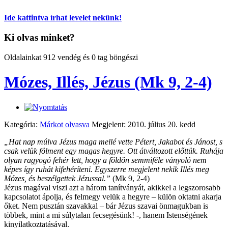
Ide kattintva írhat levelet nekünk!
Ki olvas minket?
Oldalainkat 912 vendég és 0 tag böngészi
Mózes, Illés, Jézus (Mk 9, 2-4)
Kategória:
Márkot olvasva
Megjelent: 2010. július 20. kedd
„Hat nap múlva Jézus maga mellé vette Pétert, Jakabot és Jánost, s
csak velük fölment egy magas hegyre. Ott átváltozott előttük. Ruhája
olyan ragyogó fehér lett, hogy a földön semmiféle ványoló nem
képes így ruhát kifehéríteni. Egyszerre megjelent nekik Illés meg
Mózes, és beszélgettek Jézussal.”
(Mk 9, 2-4)
Jézus magával viszi azt a három tanítványát, akikkel a legszorosabb
kapcsolatot ápolja, és felmegy velük a hegyre – külön oktatni akarja
őket. Nem pusztán szavakkal – bár Jézus szavai önmagukban is
többek, mint a mi súlytalan fecsegésünk! -, hanem Istenségének
kinyilatkoztatásával.