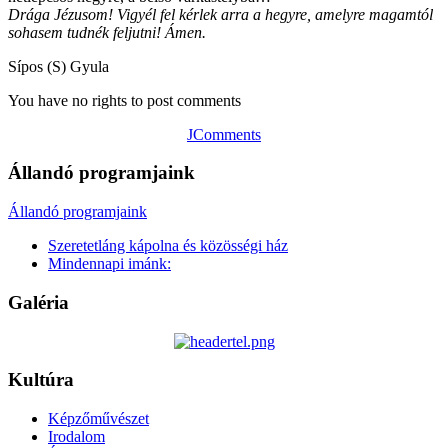
Drága Jézusom! Vigyél fel kérlek arra a hegyre, amelyre magamtól
sohasem tudnék feljutni! Ámen.
Sípos (S) Gyula
You have no rights to post comments
JComments
Állandó programjaink
Állandó programjaink
Szeretetláng kápolna és közösségi ház
Mindennapi imánk:
Galéria
Kultúra
Képzőművészet
Irodalom