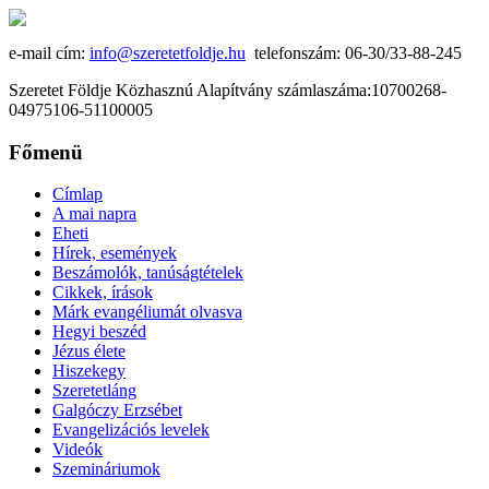
e-mail cím:
info@szeretetfoldje.hu
telefonszám: 06-30/33-88-245
Szeretet Földje Közhasznú Alapítvány számlaszáma:10700268-
04975106-51100005
Főmenü
Címlap
A mai napra
Eheti
Hírek, események
Beszámolók, tanúságtételek
Cikkek, írások
Márk evangéliumát olvasva
Hegyi beszéd
Jézus élete
Hiszekegy
Szeretetláng
Galgóczy Erzsébet
Evangelizációs levelek
Videók
Szemináriumok