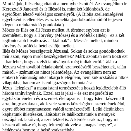
Mint látjuk, Illés elragadtatott a mennybe és ott él. Az evangélium ír
Keresztelő Jánosról és ír Illésről is, mint két különböző, de
egyidőben létező valóságos személyről. (A Biblia szellemiségével
egyébként is ellentétes és az izraelita gondolkodásmódtól teljesen
idegen a reinkarnáció gondolata.)
Mózes és Illés ott áll Jézus mellett. A történet egyben azt is
szemlélteti, hogy a Törvény (Mózes) és a Próféták (Illés) - ez a két
legfontosabb hivatkozás - "kiállnak" a Messiás mellett, minden
törvény és prófécia beteljesítője mellett.
Illés és Mózes beszélgettek Jézussal. Sokan és sokat gondolkodtak
már azon, vajon miről beszélgethettek? Márk azonban nem közli ezt
– bár lehet, hogy az első tanítványok még tudtak erről. Talán a
Jézusra váró további feladatokról, szenvedéséről beszélgettek, talán
másról – számunkra nincs jelentősége. Az evangélium nem az
emberi kíváncsiságunkat akarja kielégíteni, nem kukucskálás a titkos
világokba, hanem az isteni igazságok bemutatása.
Jézus „leleplezi” a maga isteni természetét a hozzá legközelebb álló
három tanítványának. Ezzel azt is jelzi – és ezt megerősíti az
egyháztörténelem és a szentek életrajzai is – hogy Isten készen áll
arra, hogy azoknak, akik vele szoros közelségben szeretnének élni,
egyre többet megmutasson valódi természetéből. Lelki életünkben
kaphatunk ihletéseket, látásokat és találkozhatunk a mennyek
országának lakóival, a szentekkel is. A kérdés csak az, hogy mi
készen állunk-e rá, hogy felmenjünk vele a „magas hegyre”, a
hétlépcsős hegyre, a belső várkastélyba…