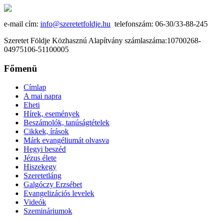
e-mail cím:
info@szeretetfoldje.hu
telefonszám: 06-30/33-88-245
Szeretet Földje Közhasznú Alapítvány számlaszáma:10700268-
04975106-51100005
Főmenü
Címlap
A mai napra
Eheti
Hírek, események
Beszámolók, tanúságtételek
Cikkek, írások
Márk evangéliumát olvasva
Hegyi beszéd
Jézus élete
Hiszekegy
Szeretetláng
Galgóczy Erzsébet
Evangelizációs levelek
Videók
Szemináriumok