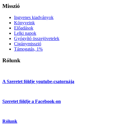
Misszió
Ingyenes kiadványok
Könyveink
Előadások
Lelki napok
Gyógyító összejövetelek
Cigánymisszió
Támogatás, 1%
Rólunk
A Szeretet földje youtube-csatornája
Szeretet földje a Facebook-on
Rólunk