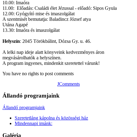
10.00: Imaóra
11.00: Előadás: Családi élet Jézussal - előadó: Sipos Gyula
12.00: Gyógyító mise és imaszolgálat
A szentmisét bemutatja: Baladincz József atya
Utána Agapé
13.30: Imaóra és imaszolgálat
Helyszín
: 2045 Törökbálint, Dózsa Gy. u. 46.
A lelki nap ideje alatt könyveink kedvezményes áron
megvásárolhatók a helyszínen.
A program ingyenes, mindenkit szeretettel várunk!
You have no rights to post comments
JComments
Állandó programjaink
Állandó programjaink
Szeretetláng kápolna és közösségi ház
Mindennapi imánk:
Galéria