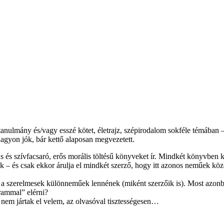
, tanulmány és/vagy esszé kötet, életrajz, szépirodalom sokféle témáb
agyon jók, bár kettő alaposan megvezetett.
erűs és szívfacsaró, erős morális töltésű könyveket ír. Mindkét könyvb
 és csak ekkor árulja el mindkét szerző, hogy itt azonos neműek közöt
eg a szerelmesek különneműek lennének (miként szerzőik is). Most azon
grammal” elérni?
k nem jártak el velem, az olvasóval tisztességesen…