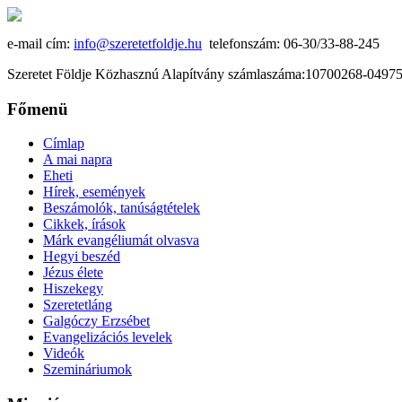
e-mail cím:
info@szeretetfoldje.hu
telefonszám: 06-30/33-88-245
Szeretet Földje Közhasznú Alapítvány számlaszáma:10700268-049
Főmenü
Címlap
A mai napra
Eheti
Hírek, események
Beszámolók, tanúságtételek
Cikkek, írások
Márk evangéliumát olvasva
Hegyi beszéd
Jézus élete
Hiszekegy
Szeretetláng
Galgóczy Erzsébet
Evangelizációs levelek
Videók
Szemináriumok