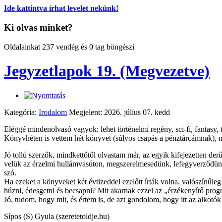
Ide kattintva írhat levelet nekünk!
Ki olvas minket?
Oldalainkat 237 vendég és 0 tag böngészi
Jegyzetlapok 19. (Megvezetve)
Kategória:
Irodalom
Megjelent: 2026. július 07. kedd
Eléggé mindenolvasó vagyok: lehet történelmi regény, sci-fi, fantasy
Könyvhéten is vettem hét könyvet (súlyos csapás a pénztárcámnak), n
Jó tollú szerzők, mindkettőtől olvastam már, az egyik kifejezetten d
velük az érzelmi hullámvasúton, megszerelmesedünk, lefegyverződünk –
szó.
Ha ezeket a könyveket két évtizeddel ezelőtt írták volna, valószínűl
húzni, édesgetni és becsapni? Mit akarnak ezzel az „érzékenyítő pro
Jó, tudom, hogy mit, és értem is, de azt gondolom, hogy itt az alkotó
Sípos (S) Gyula (szeretetoldje.hu)