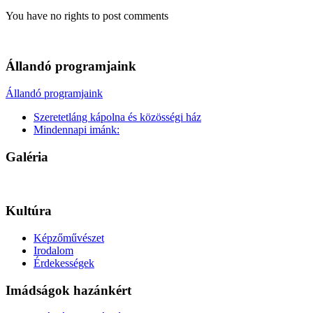
You have no rights to post comments
Állandó programjaink
Állandó programjaink
Szeretetláng kápolna és közösségi ház
Mindennapi imánk:
Galéria
Kultúra
Képzőművészet
Irodalom
Érdekességek
Imádságok hazánkért