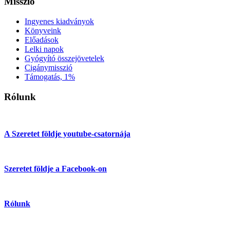
Misszió
Ingyenes kiadványok
Könyveink
Előadások
Lelki napok
Gyógyító összejövetelek
Cigánymisszió
Támogatás, 1%
Rólunk
A Szeretet földje youtube-csatornája
Szeretet földje a Facebook-on
Rólunk