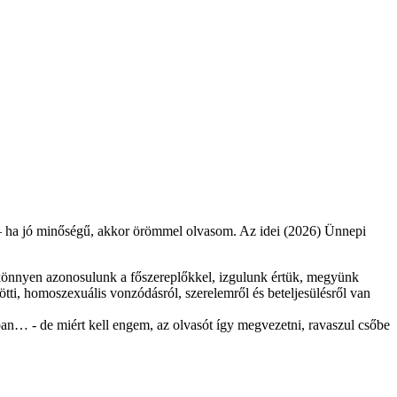
an – ha jó minőségű, akkor örömmel olvasom. Az idei (2026) Ünnepi
en könnyen azonosulunk a főszereplőkkel, izgulunk értük, megyünk
ti, homoszexuális vonzódásról, szerelemről és beteljesülésről van
ban… - de miért kell engem, az olvasót így megvezetni, ravaszul csőbe