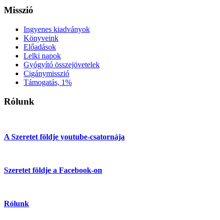
Misszió
Ingyenes kiadványok
Könyveink
Előadások
Lelki napok
Gyógyító összejövetelek
Cigánymisszió
Támogatás, 1%
Rólunk
A Szeretet földje youtube-csatornája
Szeretet földje a Facebook-on
Rólunk