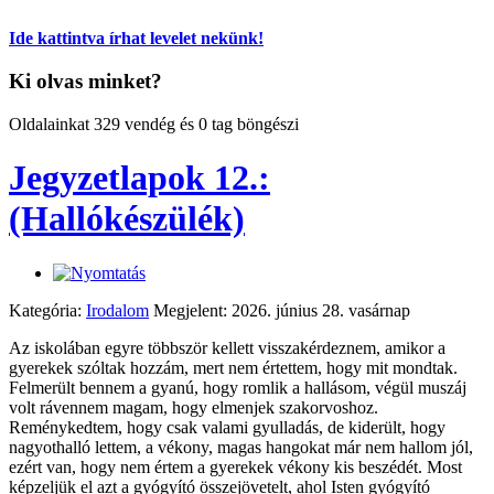
Ide kattintva írhat levelet nekünk!
Ki olvas minket?
Oldalainkat 329 vendég és 0 tag böngészi
Jegyzetlapok 12.:
(Hallókészülék)
Kategória:
Irodalom
Megjelent: 2026. június 28. vasárnap
Az iskolában egyre többször kellett visszakérdeznem, amikor a
gyerekek szóltak hozzám, mert nem értettem, hogy mit mondtak.
Felmerült bennem a gyanú, hogy romlik a hallásom, végül muszáj
volt rávennem magam, hogy elmenjek szakorvoshoz.
Reménykedtem, hogy csak valami gyulladás, de kiderült, hogy
nagyothalló lettem, a vékony, magas hangokat már nem hallom jól,
ezért van, hogy nem értem a gyerekek vékony kis beszédét. Most
képzeljük el azt a gyógyító összejövetelt, ahol Isten gyógyító