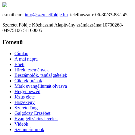
e-mail cím:
info@szeretetfoldje.hu
telefonszám: 06-30/33-88-245
Szeretet Földje Közhasznú Alapítvány számlaszáma:10700268-
04975106-51100005
Főmenü
Címlap
A mai napra
Eheti
Hírek, események
Beszámolók, tanúságtételek
Cikkek, írások
Márk evangéliumát olvasva
Hegyi beszéd
Jézus élete
Hiszekegy
Szeretetláng
Galgóczy Erzsébet
Evangelizációs levelek
Videók
Szemináriumok