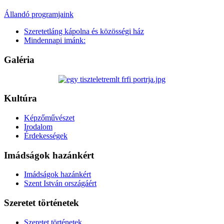
Állandó programjaink
Szeretetláng kápolna és közösségi ház
Mindennapi imánk:
Galéria
Kultúra
Képzőművészet
Irodalom
Érdekességek
Imádságok hazánkért
Imádságok hazánkért
Szent István országáért
Szeretet történetek
Szeretet történetek