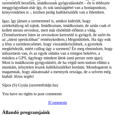
szeretetéről beszélek, imádkozunk gyógyulásokért – én is többször
meggyógyultam már így, és sok tanúságtétel van a honlapunkon,
könyveinkben is -, közben pedig hallókészülék van a fülemben.
Igaz, így jártam a szememmel is, amikor kiderült, hogy
szürkehályog nő rajtuk. Imádkoztam, imádkoztam, de aztán csak el
kellett menni orvoshoz, mert már elsötétült előttem a világ.
(Természetesen Isten az orvosokon keresztül is gyógyít, de azért én
az „isteni operációban” reménykedtem.) Megműtöttek. Ha úgy esik
a fény a szemlencséimre, hogy visszatükröződnek, a gyerekek
megkérdezik, miért csillog úgy a szemem? Én meg elmondom, hogy
műszemem van, és az egyik oldalra van a röntgen bekötve, a
másikra a GPS, úgyhogy mindent látok (ami persze nem igaz).
Most is imádkozom gyógyulásért, de ha végül nem tudom ellátni a
munkám, kénytelen leszek hallókészüléket hordani. Mondogatom is
magamnak, hogy alázatosaké a mennyek országa, de a szívem még
kiabál: Jézus segíts!
Sípos (S) Gyula (szeretetfoldje.hu)
You have no rights to post comments
JComments
Állandó programjaink